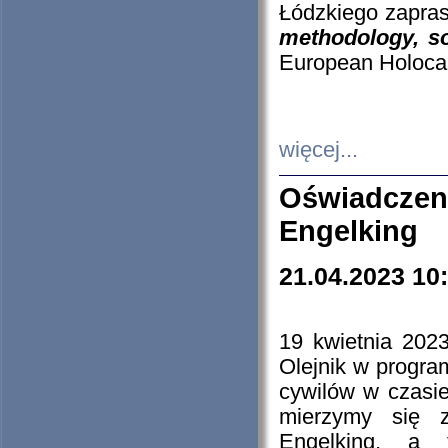
Łódzkiego zapras
methodology, so
European Holocau
więcej...
Oświadczen
Engelking
21.04.2023 10
19 kwietnia 2023
Olejnik w progra
cywilów w czasie
mierzymy się z
Engelking, a 