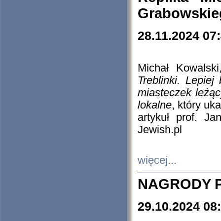
Grabowskieg
28.11.2024 07
Michał Kowalski
Treblinki. Lepie
miasteczek leżąc
lokalne
, który uk
artykuł prof. J
Jewish.pl
więcej...
NAGRODY P
29.10.2024 08