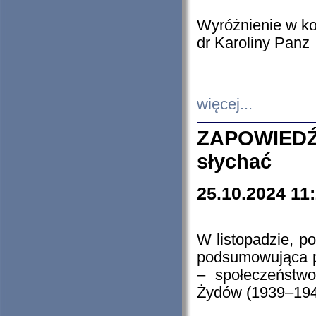
Wyróżnienie w k
dr Karoliny Panz
więcej...
ZAPOWIEDŹ
słychać
25.10.2024 11
W listopadzie, p
podsumowująca p
– społeczeństw
Żydów (1939–194