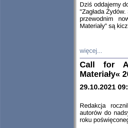
Dziś oddajemy 
"Zagłada Żydów. 
przewodnim now
Materiały” są kic
więcej...
Call for A
Materiały« 
29.10.2021 09
Redakcja roczn
autorów do nads
roku poświęcone