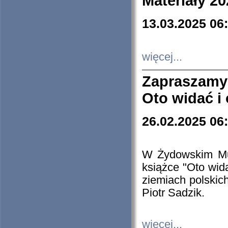
Materiały 20
13.03.2025 06
więcej...
Zapraszamy
Oto widać i
26.02.2025 06
W Żydowskim Muz
książce "Oto wid
ziemiach polski
Piotr Sadzik.
więcej...