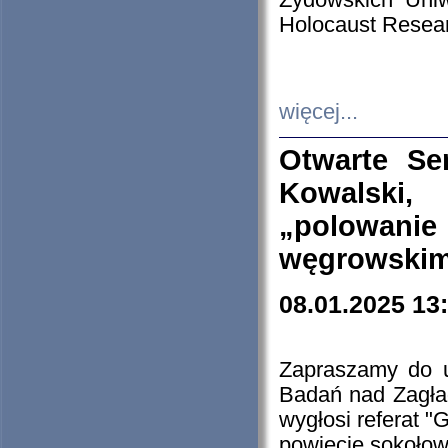
Żydowskich Uniw
Holocaust Resear
więcej...
Otwarte Se
Kowalski, 
„polowanie
węgrowskim.
08.01.2025 13
Zapraszamy do 
Badań nad Zagła
wygłosi referat "
powiecie sokołow