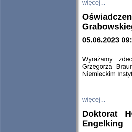
więcej...
Oświadczen
Grabowskie
05.06.2023 09
Wyrażamy zdecy
Grzegorza Brau
Niemieckim Insty
więcej...
Doktorat H
Engelking