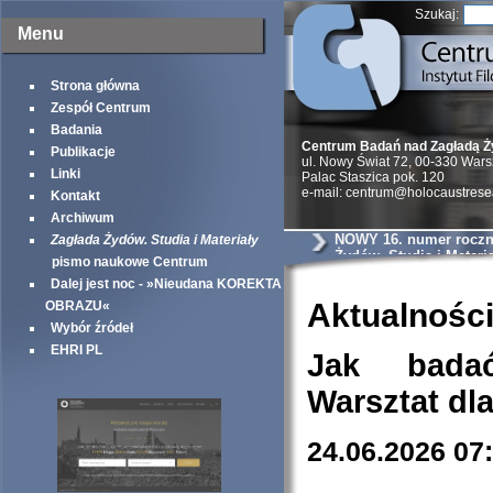
Szukaj:
Menu
Strona główna
Zespół Centrum
Badania
Centrum Badań nad Zagładą 
Publikacje
ul. Nowy Świat 72, 00-330 War
Linki
Palac Staszica pok. 120
e-mail: centrum@holocaustrese
Kontakt
Archiwum
NOWY 16. numer roczni
Zagłada Żydów. Studia i Materiały
Żydów. Studia i Materia
pismo naukowe Centrum
Dalej jest noc - »Nieudana KOREKTA
Aktualnośc
OBRAZU«
Wybór źródeł
EHRI PL
Jak bada
Warsztat dl
24.06.2026 07