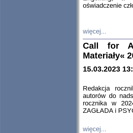
oświadczenie cz
więcej...
Call for A
Materiały« 
15.03.2023 13
Redakcja roczn
autorów do nads
rocznika w 202
ZAGŁADA i PS
więcej...