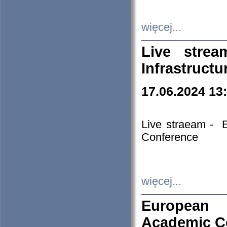
więcej...
Live stre
Infrastruct
17.06.2024 13
Live straeam - 
Conference
więcej...
European H
Academic C