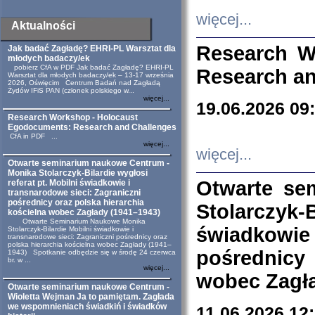
więcej...
Aktualności
Research W
Jak badać Zagładę? EHRI-PL Warsztat dla
młodych badaczy/ek
pobierz CfA w PDF Jak badać Zagładę? EHRI-PL
Research an
Warsztat dla młodych badaczy/ek – 13-17 września
2026, Oświęcim Centrum Badań nad Zagładą
Żydów IFiS PAN (członek polskiego w...
więcej...
19.06.2026 09
Research Workshop - Holocaust
Egodocuments: Research and Challenges
CfA in PDF ...
więcej...
więcej...
Otwarte seminarium naukowe Centrum -
Monika Stolarczyk-Bilardie wygłosi
Otwarte se
referat pt. Mobilni świadkowie i
transnarodowe sieci: Zagraniczni
pośrednicy oraz polska hierarchia
Stolarczyk-
kościelna wobec Zagłady (1941–1943)
Otwarte Seminarium Naukowe Monika
świadkowie
Stolarczyk-Bilardie Mobilni świadkowie i
transnarodowe sieci: Zagraniczni pośrednicy oraz
polska hierarchia kościelna wobec Zagłady (1941–
pośrednicy
1943) Spotkanie odbędzie się w środę 24 czerwca
br. w ...
więcej...
wobec Zagła
Otwarte seminarium naukowe Centrum -
Wioletta Wejman Ja to pamiętam. Zagłada
we wspomnieniach świadkiń i świadków
11.06.2026 12