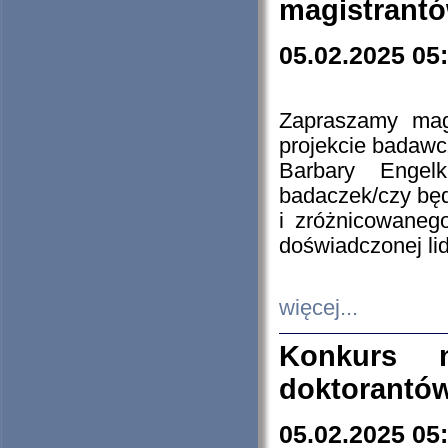
magistrantó
05.02.2025 05
Zapraszamy mag
projekcie badaw
Barbary Engel
badaczek/czy będ
i zróżnicowaneg
doświadczonej lid
więcej...
Konkurs n
doktorantó
05.02.2025 05