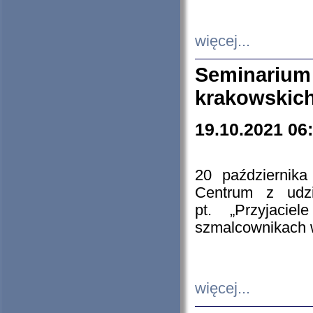
więcej...
Seminarium
krakowskich
19.10.2021 06
20 październik
Centrum z udzia
pt. „Przyjacie
szmalcownikach
więcej...