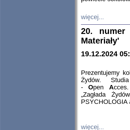
więcej...
20. numer 
Materiały'
19.12.2024 05
Prezentujemy kol
Żydów. Stud
-
O
pen
A
cces
„Zagłada Żydów
PSYCHOLOGIA 
więcej...