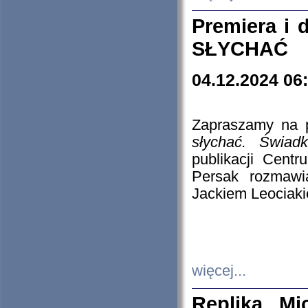
Premiera i
SŁYCHAĆ
04.12.2024 06
Zapraszamy na p
słychać. Świad
publikacji Cen
Persak rozmawi
Jackiem Leociaki
więcej...
Replika Mi