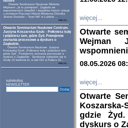
historii
Otwarte Seminarium Naukowe Wioletta
Wejmann „Ja to pamiętam”. Zagłada we
wspomnieniach świadkiń i świadków historii: relacje
z archiwum Pracowni Historii Mówionej Ośrodka
więcej...
„Brama Grodzka – Teatr NN” w Lublinie ...
więcej...
Otwarte Seminarium Naukowe Centrum.
Otwarte se
Justyna Koszarska-Szulc - Połkniesz kulę
i pójdziesz tam, gdzie Żyd. Powojenne
Wejman 
zeznania procesowe a dyskurs o
Zagładzie.
Otwarte Seminarium Naukowe Justyna
wspomnienia
Koszarska-Szulc „Połkniesz kulę i pójdziesz tam,
gdzie Żyd”. Powojenne zeznania procesowe a
dyskurs o Zagładzie Spotkanie odbędzie się w
środę 15 kwietnia br. w sali 161 w Pałacu St...
08.05.2026 08
więcej...
subskrybuj
więcej...
NEWSLETTER
Otwarte Se
Koszarska-S
gdzie Żyd
dyskurs o Z