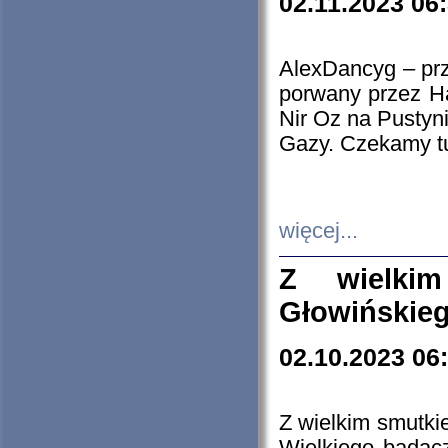
02.11.2023 06
AlexDancyg – przy
porwany przez H
Nir Oz na Pustyn
Gazy. Czekamy tu
więcej...
Z wielki
Głowińskie
02.10.2023 06
Z wielkim smutki