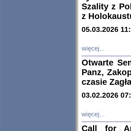
Szality z Po
z Holokaust
05.03.2026 11
więcej...
Otwarte Se
Panz, Zakop
czasie Zagł
03.02.2026 07
więcej...
Call for A