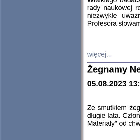
Wielkiego badacz
rady naukowej ro
niezwykle uważn
Profesora słowam
więcej...
Żegnamy Ne
05.08.2023 13
Ze smutkiem żeg
długie lata. Czł
Materiały" od chw