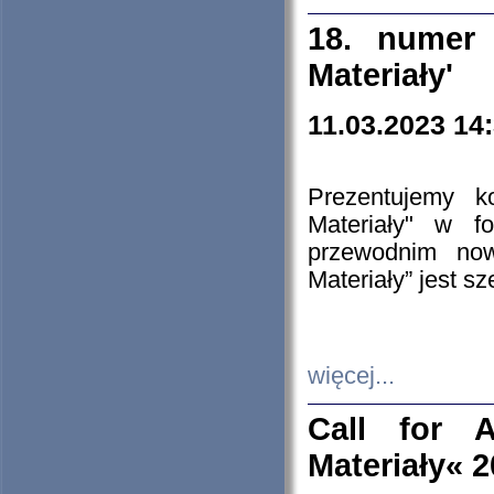
18. numer 
Materiały'
11.03.2023 14
Prezentujemy k
Materiały" w 
przewodnim now
Materiały” jest s
więcej...
Call for A
Materiały« 