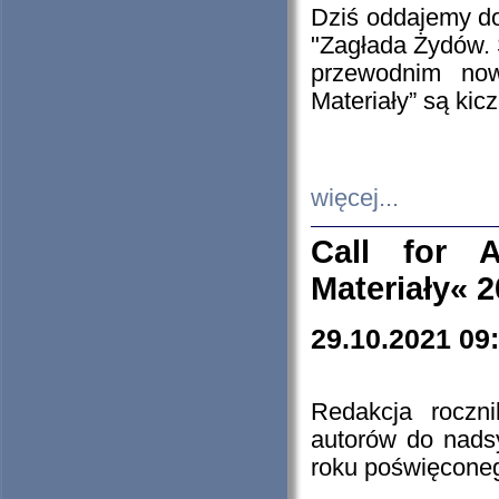
Dziś oddajemy 
"Zagłada Żydów. 
przewodnim now
Materiały” są kic
więcej...
Call for A
Materiały« 
29.10.2021 09
Redakcja roczn
autorów do nads
roku poświęcone