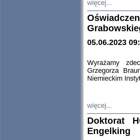
więcej...
Oświadczen
Grabowskie
05.06.2023 09
Wyrażamy zdecy
Grzegorza Brau
Niemieckim Insty
więcej...
Doktorat H
Engelking