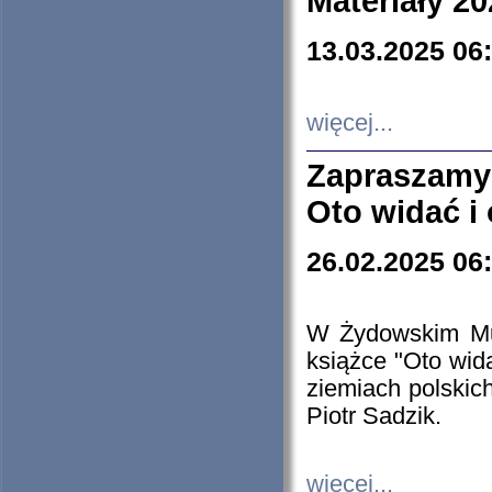
Materiały 20
13.03.2025 06
więcej...
Zapraszamy
Oto widać i
26.02.2025 06
W Żydowskim Muz
książce "Oto wid
ziemiach polski
Piotr Sadzik.
więcej...