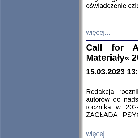
oświadczenie cz
więcej...
Call for A
Materiały« 
15.03.2023 13
Redakcja roczn
autorów do nads
rocznika w 202
ZAGŁADA i PS
więcej...