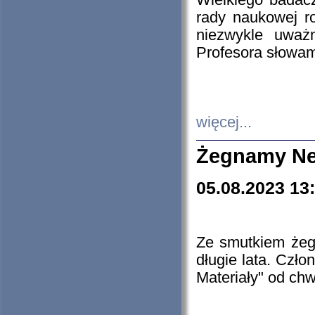
Wielkiego badacz
rady naukowej ro
niezwykle uważn
Profesora słowam
więcej...
Żegnamy Ne
05.08.2023 13
Ze smutkiem żeg
długie lata. Czł
Materiały" od chw