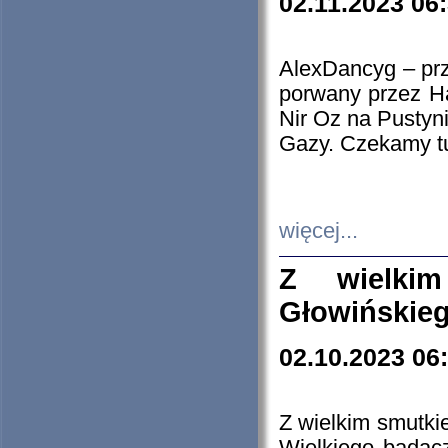
02.11.2023 06
AlexDancyg – przy
porwany przez H
Nir Oz na Pustyn
Gazy. Czekamy tu
więcej...
Z wielki
Głowińskie
02.10.2023 06
Z wielkim smutki