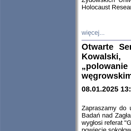
Żydowskich Uniw
Holocaust Resear
więcej...
Otwarte Se
Kowalski, 
„polowanie
węgrowskim.
08.01.2025 13
Zapraszamy do 
Badań nad Zagła
wygłosi referat "
powiecie sokołow