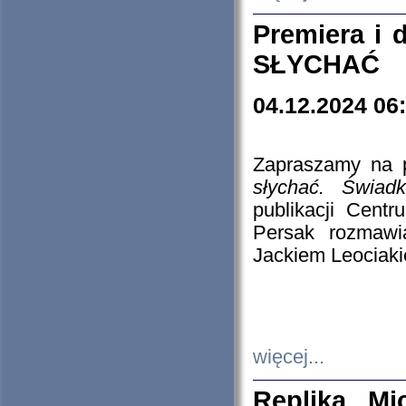
Premiera i
SŁYCHAĆ
04.12.2024 06
Zapraszamy na p
słychać. Świad
publikacji Cen
Persak rozmawi
Jackiem Leociaki
więcej...
Replika Mi