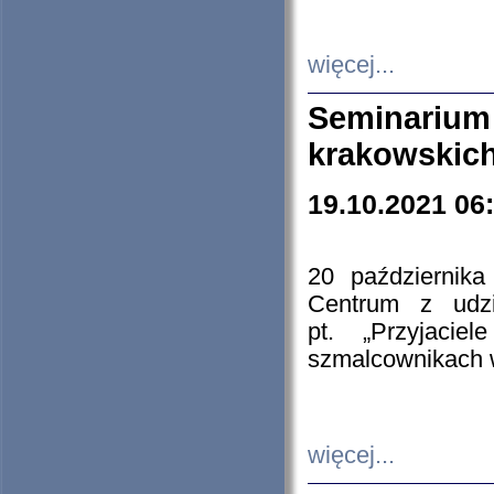
więcej...
Seminarium
krakowskich
19.10.2021 06
20 październik
Centrum z udzia
pt. „Przyjacie
szmalcownikach
więcej...