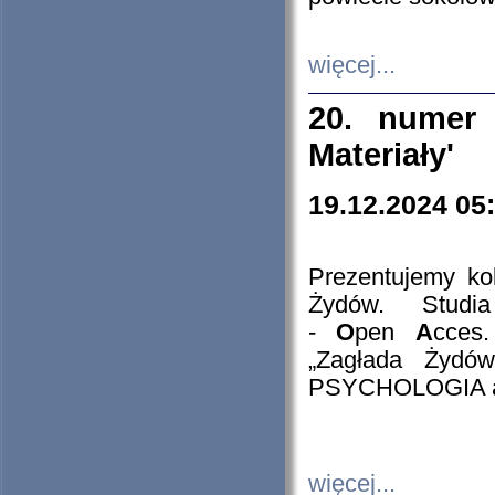
więcej...
20. numer 
Materiały'
19.12.2024 05
Prezentujemy kol
Żydów. Stud
-
O
pen
A
cces
„Zagłada Żydów
PSYCHOLOGIA 
więcej...