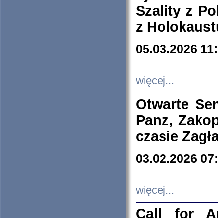
Szality z Po
z Holokaust
05.03.2026 11
więcej...
Otwarte Se
Panz, Zakop
czasie Zagł
03.02.2026 07
więcej...
Call for A