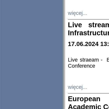
więcej...
Live stre
Infrastruct
17.06.2024 13
Live straeam - 
Conference
więcej...
European H
Academic C