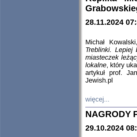
Grabowskieg
28.11.2024 07
Michał Kowalski
Treblinki. Lepie
miasteczek leżąc
lokalne
, który uk
artykuł prof. J
Jewish.pl
więcej...
NAGRODY P
29.10.2024 08