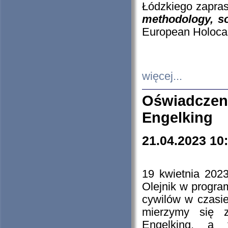
Łódzkiego zapras
methodology, so
European Holocau
więcej...
Oświadczen
Engelking
21.04.2023 10
19 kwietnia 2023
Olejnik w progra
cywilów w czasie
mierzymy się z
Engelking, a 