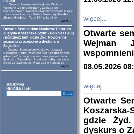
historii
Otwarte Seminarium Naukowe Wioletta
Wejmann „Ja to pamiętam”. Zagłada we
wspomnieniach świadkiń i świadków historii: relacje
z archiwum Pracowni Historii Mówionej Ośrodka
więcej...
„Brama Grodzka – Teatr NN” w Lublinie ...
więcej...
Otwarte Seminarium Naukowe Centrum.
Otwarte se
Justyna Koszarska-Szulc - Połkniesz kulę
i pójdziesz tam, gdzie Żyd. Powojenne
Wejman 
zeznania procesowe a dyskurs o
Zagładzie.
Otwarte Seminarium Naukowe Justyna
wspomnienia
Koszarska-Szulc „Połkniesz kulę i pójdziesz tam,
gdzie Żyd”. Powojenne zeznania procesowe a
dyskurs o Zagładzie Spotkanie odbędzie się w
środę 15 kwietnia br. w sali 161 w Pałacu St...
08.05.2026 08
więcej...
subskrybuj
więcej...
NEWSLETTER
Otwarte Se
Koszarska-S
gdzie Żyd
dyskurs o Z