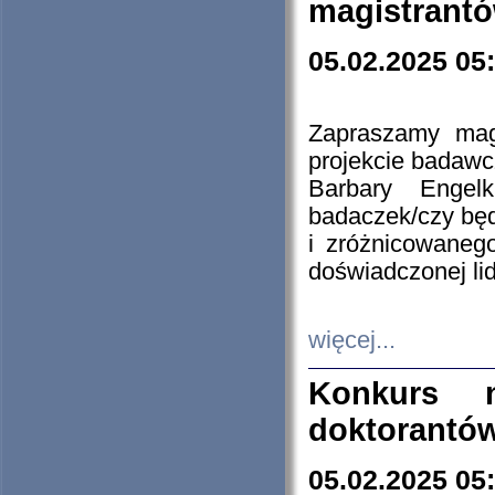
magistrantó
05.02.2025 05
Zapraszamy mag
projekcie badaw
Barbary Engel
badaczek/czy będ
i zróżnicowaneg
doświadczonej lid
więcej...
Konkurs n
doktorantó
05.02.2025 05