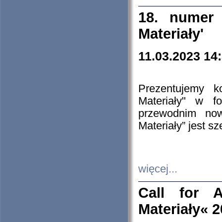
18. numer 
Materiały'
11.03.2023 14
Prezentujemy k
Materiały" w 
przewodnim now
Materiały” jest s
więcej...
Call for A
Materiały« 