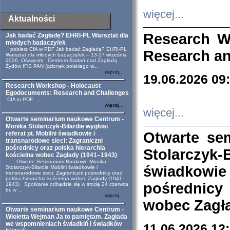
więcej...
Aktualności
Research W
Jak badać Zagładę? EHRI-PL Warsztat dla
młodych badaczy/ek
pobierz CfA w PDF Jak badać Zagładę? EHRI-PL
Research an
Warsztat dla młodych badaczy/ek – 13-17 września
2026, Oświęcim Centrum Badań nad Zagładą
Żydów IFiS PAN (członek polskiego w...
więcej...
19.06.2026 09
Research Workshop - Holocaust
Egodocuments: Research and Challenges
CfA in PDF ...
więcej...
więcej...
Otwarte seminarium naukowe Centrum -
Monika Stolarczyk-Bilardie wygłosi
Otwarte se
referat pt. Mobilni świadkowie i
transnarodowe sieci: Zagraniczni
pośrednicy oraz polska hierarchia
Stolarczyk-
kościelna wobec Zagłady (1941–1943)
Otwarte Seminarium Naukowe Monika
świadkowie
Stolarczyk-Bilardie Mobilni świadkowie i
transnarodowe sieci: Zagraniczni pośrednicy oraz
polska hierarchia kościelna wobec Zagłady (1941–
pośrednicy
1943) Spotkanie odbędzie się w środę 24 czerwca
br. w ...
więcej...
wobec Zagła
Otwarte seminarium naukowe Centrum -
Wioletta Wejman Ja to pamiętam. Zagłada
we wspomnieniach świadkiń i świadków
11.06.2026 12