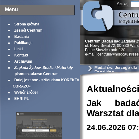
Szukaj:
Menu
Strona główna
Zespół Centrum
Badania
Centrum Badań nad Zagładą 
Publikacje
ul. Nowy Świat 72, 00-330 War
Linki
Palac Staszica pok. 120
e-mail: centrum@holocaustrese
Kontakt
Archiwum
Medal św. Jerzego dla
Zagłada Żydów. Studia i Materiały
Engelking
pismo naukowe Centrum
Dalej jest noc - »Nieudana KOREKTA
Aktualnośc
OBRAZU«
Wybór źródeł
EHRI PL
Jak bada
Warsztat dl
24.06.2026 07