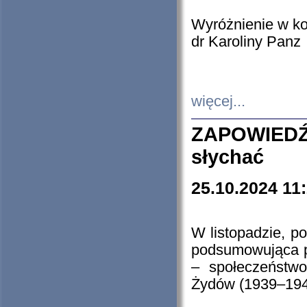
Wyróżnienie w k
dr Karoliny Panz
więcej...
ZAPOWIEDŹ
słychać
25.10.2024 11
W listopadzie, p
podsumowująca p
– społeczeństw
Żydów (1939–194