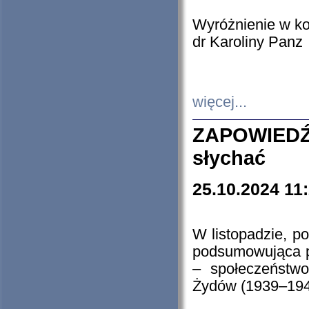
Wyróżnienie w k
dr Karoliny Panz
więcej...
ZAPOWIEDŹ
słychać
25.10.2024 11
W listopadzie, p
podsumowująca p
– społeczeństw
Żydów (1939–194