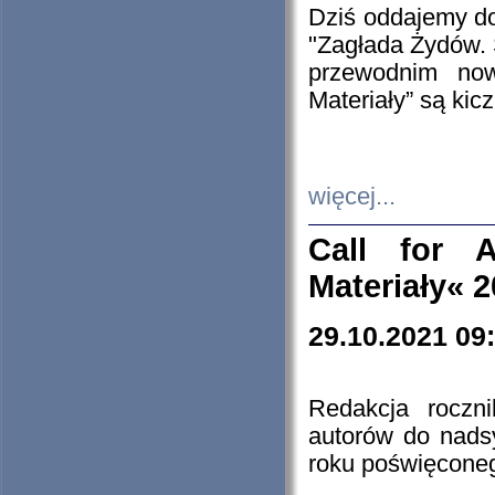
Dziś oddajemy 
"Zagłada Żydów. 
przewodnim now
Materiały” są kic
więcej...
Call for A
Materiały« 
29.10.2021 09
Redakcja roczn
autorów do nads
roku poświęcone