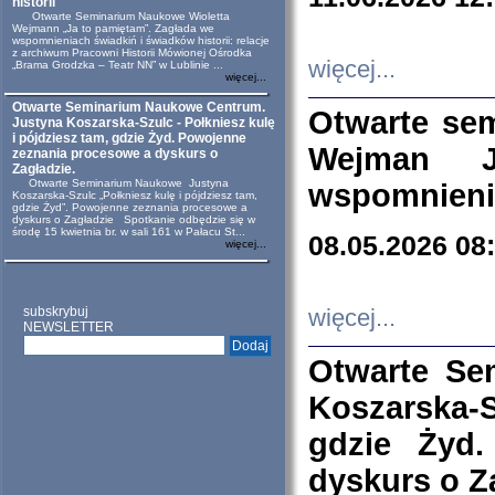
historii
Otwarte Seminarium Naukowe Wioletta
Wejmann „Ja to pamiętam”. Zagłada we
wspomnieniach świadkiń i świadków historii: relacje
z archiwum Pracowni Historii Mówionej Ośrodka
więcej...
„Brama Grodzka – Teatr NN” w Lublinie ...
więcej...
Otwarte Seminarium Naukowe Centrum.
Otwarte se
Justyna Koszarska-Szulc - Połkniesz kulę
i pójdziesz tam, gdzie Żyd. Powojenne
Wejman 
zeznania procesowe a dyskurs o
Zagładzie.
Otwarte Seminarium Naukowe Justyna
wspomnienia
Koszarska-Szulc „Połkniesz kulę i pójdziesz tam,
gdzie Żyd”. Powojenne zeznania procesowe a
dyskurs o Zagładzie Spotkanie odbędzie się w
środę 15 kwietnia br. w sali 161 w Pałacu St...
08.05.2026 08
więcej...
subskrybuj
więcej...
NEWSLETTER
Otwarte Se
Koszarska-S
gdzie Żyd
dyskurs o Z