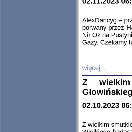
02.11.2023 06
AlexDancyg – przy
porwany przez H
Nir Oz na Pustyn
Gazy. Czekamy tu
więcej...
Z wielki
Głowińskie
02.10.2023 06
Z wielkim smutki