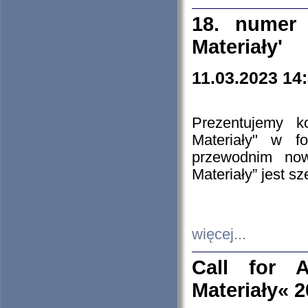
18. numer 
Materiały'
11.03.2023 14
Prezentujemy k
Materiały" w 
przewodnim now
Materiały” jest s
więcej...
Call for A
Materiały« 