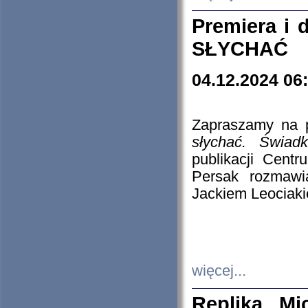
Premiera i
SŁYCHAĆ
04.12.2024 06
Zapraszamy na p
słychać. Świad
publikacji Cen
Persak rozmawi
Jackiem Leociaki
więcej...
Replika Mi