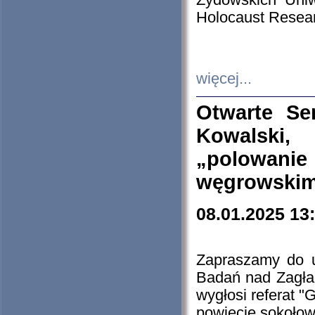
Żydowskich Uniw
Holocaust Resear
więcej...
Otwarte Se
Kowalski, 
„polowanie
węgrowskim.
08.01.2025 13
Zapraszamy do 
Badań nad Zagła
wygłosi referat "
powiecie sokołow