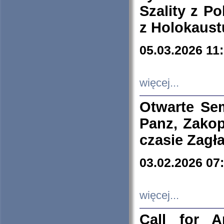
Szality z Po
z Holokaust
05.03.2026 11
więcej...
Otwarte Se
Panz, Zakop
czasie Zagł
03.02.2026 07
więcej...
Call for A