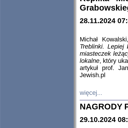
Grabowskieg
28.11.2024 07
Michał Kowalski
Treblinki. Lepie
miasteczek leżąc
lokalne
, który uk
artykuł prof. J
Jewish.pl
więcej...
NAGRODY P
29.10.2024 08