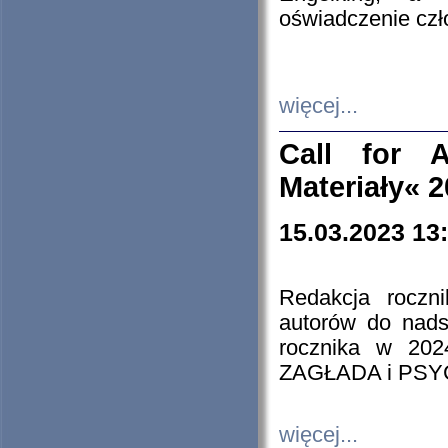
oświadczenie cz
więcej...
Call for A
Materiały« 
15.03.2023 13
Redakcja roczn
autorów do nads
rocznika w 202
ZAGŁADA i PS
więcej...