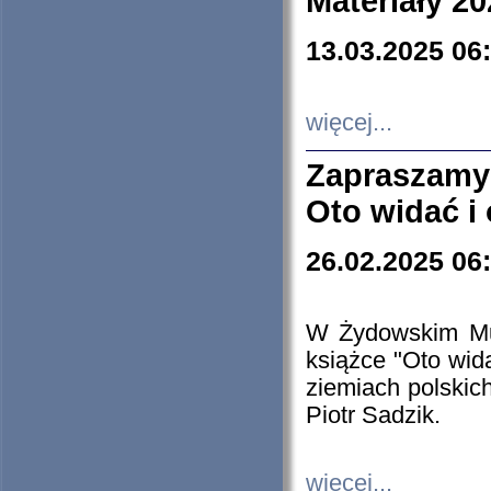
Materiały 20
13.03.2025 06
więcej...
Zapraszamy
Oto widać i
26.02.2025 06
W Żydowskim Muz
książce "Oto wid
ziemiach polski
Piotr Sadzik.
więcej...