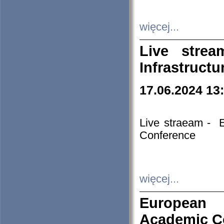
więcej...
Live stre
Infrastruct
17.06.2024 13
Live straeam - 
Conference
więcej...
European H
Academic C