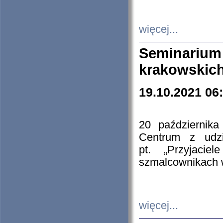
więcej...
Seminarium
krakowskich
19.10.2021 06
20 październik
Centrum z udzia
pt. „Przyjacie
szmalcownikach
więcej...