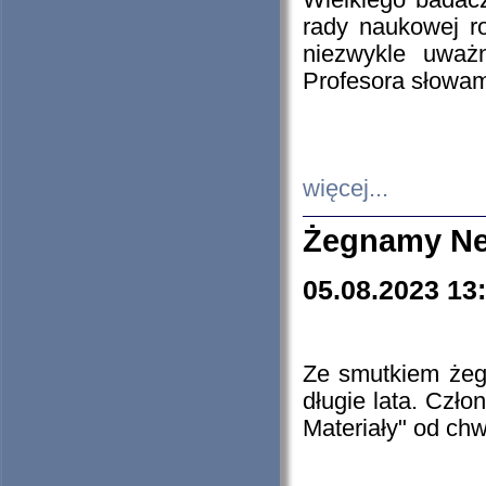
Wielkiego badacz
rady naukowej ro
niezwykle uważn
Profesora słowam
więcej...
Żegnamy Ne
05.08.2023 13
Ze smutkiem żeg
długie lata. Czł
Materiały" od chw