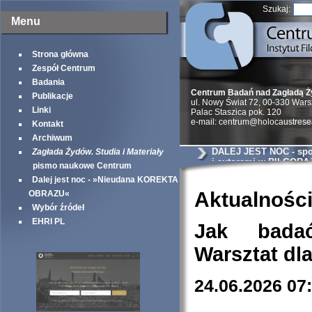
Szukaj:
Menu
Strona główna
Zespół Centrum
Badania
Centrum Badań nad Zagładą 
Publikacje
ul. Nowy Świat 72, 00-330 War
Linki
Palac Staszica pok. 120
e-mail: centrum@holocaustrese
Kontakt
Archiwum
DALEJ JEST NOC - spot
Zagłada Żydów. Studia i Materiały
i autorami w BIŁGORA
pismo naukowe Centrum
Dalej jest noc - »Nieudana KOREKTA
Aktualnośc
OBRAZU«
Wybór źródeł
EHRI PL
Jak bada
Warsztat dl
24.06.2026 07