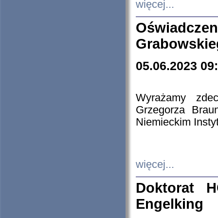
więcej...
Oświadczen
Grabowskie
05.06.2023 09
Wyrażamy zdecy
Grzegorza Brau
Niemieckim Insty
więcej...
Doktorat H
Engelking