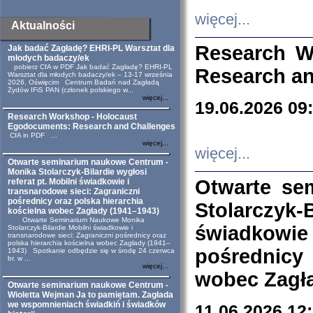
więcej...
Aktualności
Research W
Jak badać Zagładę? EHRI-PL Warsztat dla
młodych badaczy/ek
pobierz CfA w PDF Jak badać Zagładę? EHRI-PL
Research an
Warsztat dla młodych badaczy/ek – 13-17 września
2026, Oświęcim Centrum Badań nad Zagładą
Żydów IFiS PAN (członek polskiego w...
więcej...
19.06.2026 09
Research Workshop - Holocaust
Egodocuments: Research and Challenges
CfA in PDF ...
więcej...
więcej...
Otwarte seminarium naukowe Centrum -
Monika Stolarczyk-Bilardie wygłosi
Otwarte se
referat pt. Mobilni świadkowie i
transnarodowe sieci: Zagraniczni
pośrednicy oraz polska hierarchia
Stolarczyk-
kościelna wobec Zagłady (1941–1943)
Otwarte Seminarium Naukowe Monika
świadkowie
Stolarczyk-Bilardie Mobilni świadkowie i
transnarodowe sieci: Zagraniczni pośrednicy oraz
polska hierarchia kościelna wobec Zagłady (1941–
pośrednicy
1943) Spotkanie odbędzie się w środę 24 czerwca
br. w ...
więcej...
wobec Zagła
Otwarte seminarium naukowe Centrum -
Wioletta Wejman Ja to pamiętam. Zagłada
we wspomnieniach świadkiń i świadków
11.06.2026 12