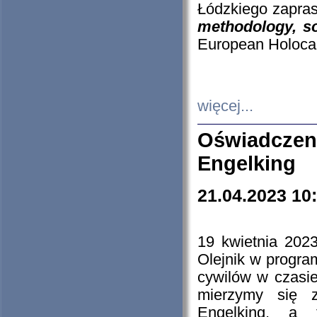
Łódzkiego zapras
methodology, so
European Holocau
więcej...
Oświadczen
Engelking
21.04.2023 10
19 kwietnia 2023
Olejnik w progra
cywilów w czasie
mierzymy się z
Engelking, a 