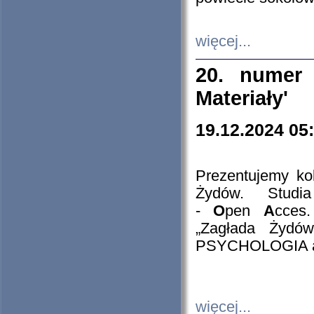
więcej...
20. numer 
Materiały'
19.12.2024 05
Prezentujemy kol
Żydów. Stud
-
O
pen
A
cces
„Zagłada Żydów
PSYCHOLOGIA 
więcej...