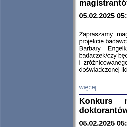
magistrantó
05.02.2025 05
Zapraszamy mag
projekcie badaw
Barbary Engel
badaczek/czy będ
i zróżnicowaneg
doświadczonej lid
więcej...
Konkurs n
doktorantó
05.02.2025 05