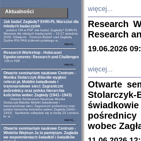
więcej...
Aktualności
Research W
Jak badać Zagładę? EHRI-PL Warsztat dla
młodych badaczy/ek
pobierz CfA w PDF Jak badać Zagładę? EHRI-PL
Research an
Warsztat dla młodych badaczy/ek – 13-17 września
2026, Oświęcim Centrum Badań nad Zagładą
Żydów IFiS PAN (członek polskiego w...
więcej...
19.06.2026 09
Research Workshop - Holocaust
Egodocuments: Research and Challenges
CfA in PDF ...
więcej...
więcej...
Otwarte seminarium naukowe Centrum -
Monika Stolarczyk-Bilardie wygłosi
Otwarte se
referat pt. Mobilni świadkowie i
transnarodowe sieci: Zagraniczni
pośrednicy oraz polska hierarchia
Stolarczyk-
kościelna wobec Zagłady (1941–1943)
Otwarte Seminarium Naukowe Monika
świadkowie
Stolarczyk-Bilardie Mobilni świadkowie i
transnarodowe sieci: Zagraniczni pośrednicy oraz
polska hierarchia kościelna wobec Zagłady (1941–
pośrednicy
1943) Spotkanie odbędzie się w środę 24 czerwca
br. w ...
więcej...
wobec Zagła
Otwarte seminarium naukowe Centrum -
Wioletta Wejman Ja to pamiętam. Zagłada
we wspomnieniach świadkiń i świadków
11.06.2026 12