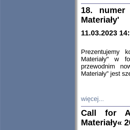
18. numer 
Materiały'
11.03.2023 14
Prezentujemy k
Materiały" w 
przewodnim now
Materiały” jest s
więcej...
Call for A
Materiały« 