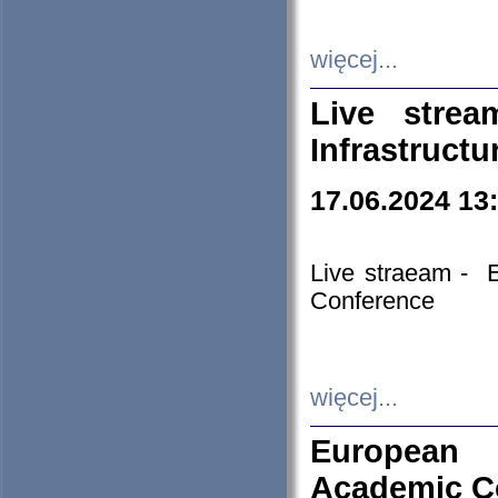
więcej...
Live stre
Infrastruct
17.06.2024 13
Live straeam - 
Conference
więcej...
European H
Academic C