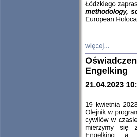
Łódzkiego zapras
methodology, so
European Holocau
więcej...
Oświadczen
Engelking
21.04.2023 10
19 kwietnia 2023
Olejnik w progra
cywilów w czasie
mierzymy się z
Engelking, a 