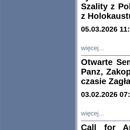
Szality z Po
z Holokaust
05.03.2026 11
więcej...
Otwarte Se
Panz, Zakop
czasie Zagł
03.02.2026 07
więcej...
Call for A