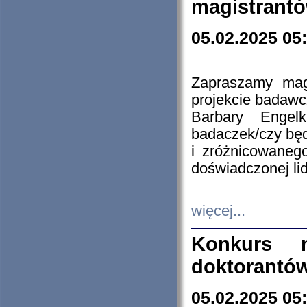
magistrantó
05.02.2025 05
Zapraszamy mag
projekcie badaw
Barbary Engel
badaczek/czy będ
i zróżnicowaneg
doświadczonej lid
więcej...
Konkurs n
doktorantó
05.02.2025 05