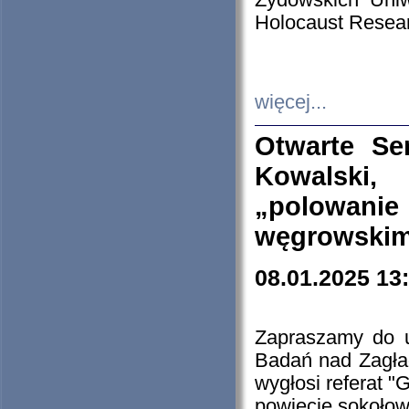
Żydowskich Uniw
Holocaust Resear
więcej...
Otwarte Se
Kowalski, 
„polowanie
węgrowskim.
08.01.2025 13
Zapraszamy do 
Badań nad Zagła
wygłosi referat "
powiecie sokołow