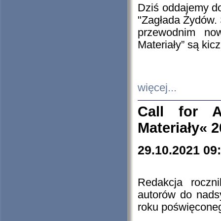
Dziś oddajemy 
"Zagłada Żydów. 
przewodnim now
Materiały” są kic
więcej...
Call for A
Materiały« 
29.10.2021 09
Redakcja roczn
autorów do nads
roku poświęcone