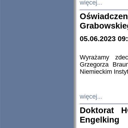
więcej...
Oświadczen
Grabowskie
05.06.2023 09
Wyrażamy zdecy
Grzegorza Brau
Niemieckim Insty
więcej...
Doktorat H
Engelking