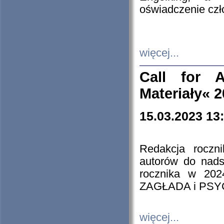
oświadczenie cz
więcej...
Call for A
Materiały« 
15.03.2023 13
Redakcja roczn
autorów do nads
rocznika w 202
ZAGŁADA i PS
więcej...