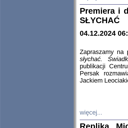
Premiera i
SŁYCHAĆ
04.12.2024 06
Zapraszamy na p
słychać. Świad
publikacji Cen
Persak rozmawi
Jackiem Leociaki
więcej...
Replika Mi