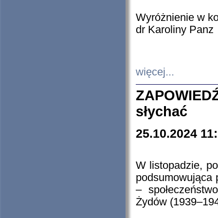
Wyróżnienie w k
dr Karoliny Panz
więcej...
ZAPOWIEDŹ
słychać
25.10.2024 11
W listopadzie, p
podsumowująca p
– społeczeństw
Żydów (1939–194