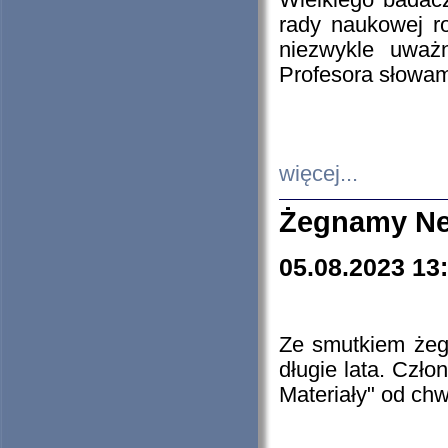
Wielkiego badacz
rady naukowej ro
niezwykle uważn
Profesora słowam
więcej...
Żegnamy Ne
05.08.2023 13
Ze smutkiem żeg
długie lata. Czł
Materiały" od chw