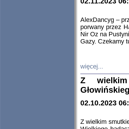
02.11.2023 06
AlexDancyg – przy
porwany przez H
Nir Oz na Pustyn
Gazy. Czekamy tu
więcej...
Z wielki
Głowińskie
02.10.2023 06
Z wielkim smutki