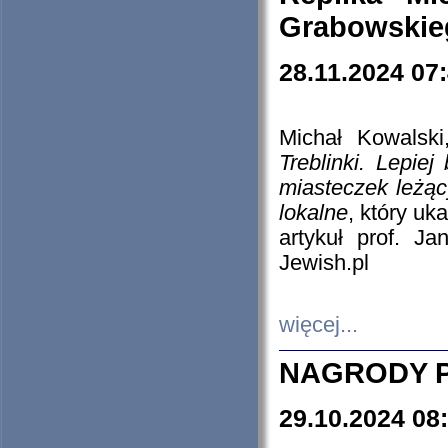
Grabowskieg
28.11.2024 07
Michał Kowalski
Treblinki. Lepie
miasteczek leżąc
lokalne
, który uk
artykuł prof. J
Jewish.pl
więcej...
NAGRODY P
29.10.2024 08