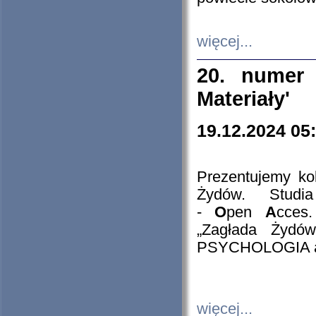
więcej...
20. numer 
Materiały'
19.12.2024 05
Prezentujemy kol
Żydów. Stud
-
O
pen
A
cces
„Zagłada Żydów
PSYCHOLOGIA 
więcej...