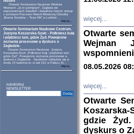
historii
Otwarte Seminarium Naukowe Wioletta
Wejmann „Ja to pamiętam”. Zagłada we
wspomnieniach świadkiń i świadków historii: relacje
z archiwum Pracowni Historii Mówionej Ośrodka
więcej...
„Brama Grodzka – Teatr NN” w Lublinie ...
więcej...
Otwarte Seminarium Naukowe Centrum.
Otwarte se
Justyna Koszarska-Szulc - Połkniesz kulę
i pójdziesz tam, gdzie Żyd. Powojenne
Wejman 
zeznania procesowe a dyskurs o
Zagładzie.
Otwarte Seminarium Naukowe Justyna
wspomnienia
Koszarska-Szulc „Połkniesz kulę i pójdziesz tam,
gdzie Żyd”. Powojenne zeznania procesowe a
dyskurs o Zagładzie Spotkanie odbędzie się w
środę 15 kwietnia br. w sali 161 w Pałacu St...
08.05.2026 08
więcej...
subskrybuj
więcej...
NEWSLETTER
Otwarte Se
Koszarska-S
gdzie Żyd
dyskurs o Z