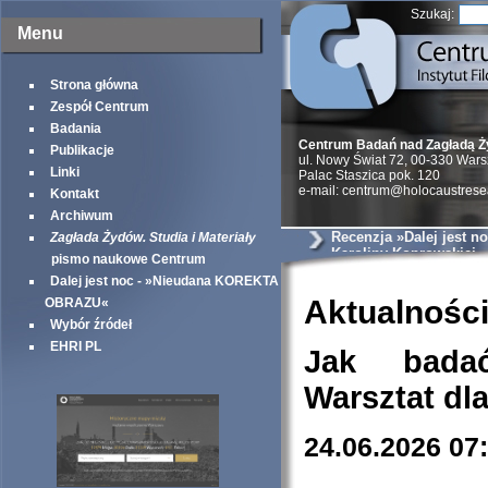
Szukaj:
Menu
Strona główna
Zespół Centrum
Badania
Centrum Badań nad Zagładą 
Publikacje
ul. Nowy Świat 72, 00-330 War
Linki
Palac Staszica pok. 120
e-mail: centrum@holocaustrese
Kontakt
Archiwum
Recenzja »Dalej jest no
Zagłada Żydów. Studia i Materiały
Karoliny Koprowskiej
pismo naukowe Centrum
Dalej jest noc - »Nieudana KOREKTA
Aktualnośc
OBRAZU«
Wybór źródeł
EHRI PL
Jak bada
Warsztat dl
24.06.2026 07