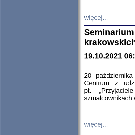
więcej...
Seminarium
krakowskich
19.10.2021 06
20 październik
Centrum z udzia
pt. „Przyjacie
szmalcownikach
więcej...