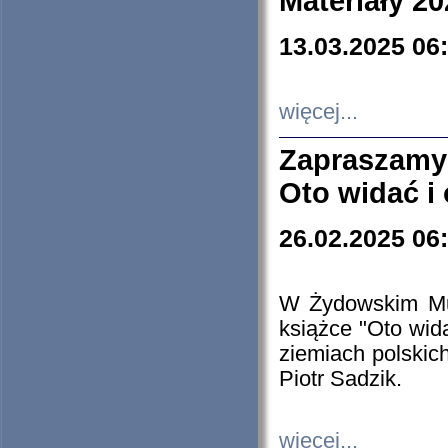
Materiały 20
13.03.2025 06
więcej...
Zapraszamy
Oto widać i
26.02.2025 06
W Żydowskim Muz
książce "Oto wid
ziemiach polski
Piotr Sadzik.
więcej...