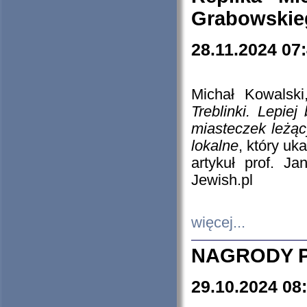
Grabowskieg
28.11.2024 07
Michał Kowalski
Treblinki. Lepie
miasteczek leżąc
lokalne
, który uk
artykuł prof. J
Jewish.pl
więcej...
NAGRODY P
29.10.2024 08