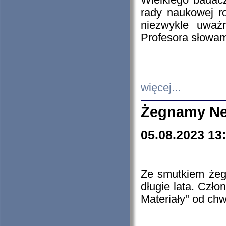
Wielkiego badacz
rady naukowej ro
niezwykle uważn
Profesora słowam
więcej...
Żegnamy Ne
05.08.2023 13
Ze smutkiem żeg
długie lata. Czł
Materiały" od chw