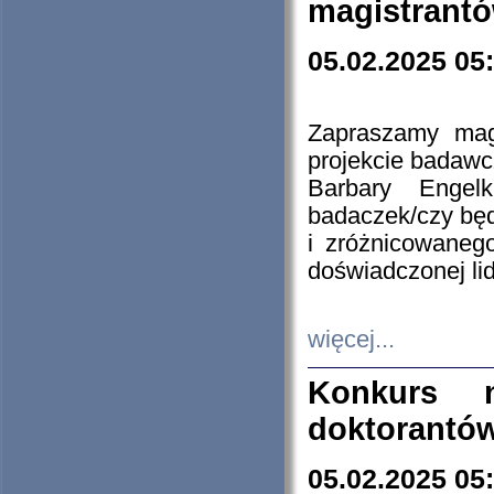
magistrantó
05.02.2025 05
Zapraszamy mag
projekcie badaw
Barbary Engel
badaczek/czy będ
i zróżnicowaneg
doświadczonej lid
więcej...
Konkurs n
doktorantó
05.02.2025 05