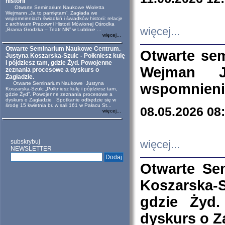
historii
Otwarte Seminarium Naukowe Wioletta
Wejmann „Ja to pamiętam”. Zagłada we
wspomnieniach świadkiń i świadków historii: relacje
z archiwum Pracowni Historii Mówionej Ośrodka
więcej...
„Brama Grodzka – Teatr NN” w Lublinie ...
więcej...
Otwarte Seminarium Naukowe Centrum.
Otwarte se
Justyna Koszarska-Szulc - Połkniesz kulę
i pójdziesz tam, gdzie Żyd. Powojenne
Wejman 
zeznania procesowe a dyskurs o
Zagładzie.
Otwarte Seminarium Naukowe Justyna
wspomnienia
Koszarska-Szulc „Połkniesz kulę i pójdziesz tam,
gdzie Żyd”. Powojenne zeznania procesowe a
dyskurs o Zagładzie Spotkanie odbędzie się w
środę 15 kwietnia br. w sali 161 w Pałacu St...
08.05.2026 08
więcej...
subskrybuj
więcej...
NEWSLETTER
Otwarte Se
Koszarska-S
gdzie Żyd
dyskurs o Z