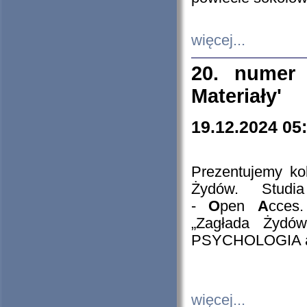
więcej...
20. numer 
Materiały'
19.12.2024 05
Prezentujemy kol
Żydów. Stud
-
O
pen
A
cces
„Zagłada Żydów
PSYCHOLOGIA 
więcej...