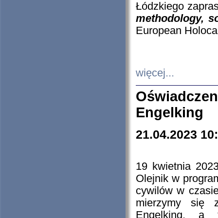
Łódzkiego zapras
methodology, so
European Holocau
więcej...
Oświadczen
Engelking
21.04.2023 10
19 kwietnia 2023
Olejnik w progra
cywilów w czasie
mierzymy się z
Engelking, a 