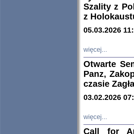
Szality z Po
z Holokaust
05.03.2026 11
więcej...
Otwarte Se
Panz, Zakop
czasie Zagł
03.02.2026 07
więcej...
Call for A