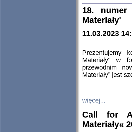
18. numer 
Materiały'
11.03.2023 14
Prezentujemy k
Materiały" w 
przewodnim now
Materiały” jest s
więcej...
Call for A
Materiały« 