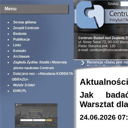
Szukaj:
Menu
Strona główna
Zespół Centrum
Badania
Centrum Badań nad Zagładą 
Publikacje
ul. Nowy Świat 72, 00-330 War
Linki
Palac Staszica pok. 120
e-mail: centrum@holocaustrese
Kontakt
Archiwum
Recenzja »Dalej jest no
Zagłada Żydów. Studia i Materiały
Karoliny Koprowskiej
pismo naukowe Centrum
Dalej jest noc - »Nieudana KOREKTA
Aktualnośc
OBRAZU«
Wybór źródeł
EHRI PL
Jak bada
Warsztat dl
24.06.2026 07