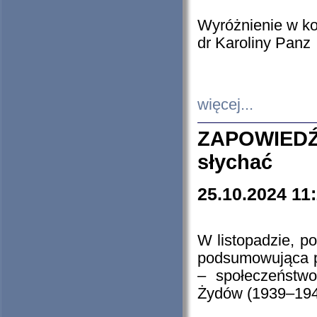
Wyróżnienie w k
dr Karoliny Panz
więcej...
ZAPOWIEDŹ
słychać
25.10.2024 11
W listopadzie, p
podsumowująca p
– społeczeństw
Żydów (1939–194