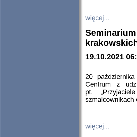
więcej...
Seminarium
krakowskich
19.10.2021 06
20 październik
Centrum z udzia
pt. „Przyjacie
szmalcownikach
więcej...