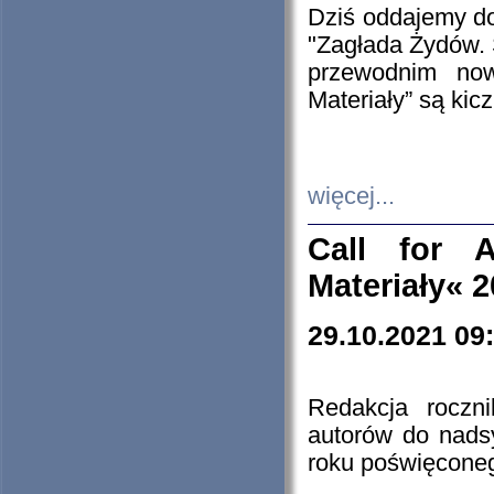
Dziś oddajemy 
"Zagłada Żydów. 
przewodnim now
Materiały” są kic
więcej...
Call for A
Materiały« 
29.10.2021 09
Redakcja roczn
autorów do nads
roku poświęcone