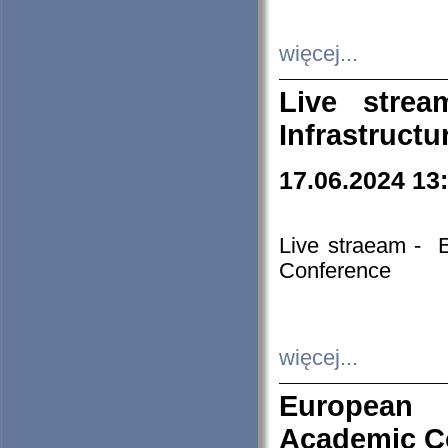
więcej...
Live stre
Infrastruct
17.06.2024 13
Live straeam - 
Conference
więcej...
European H
Academic C