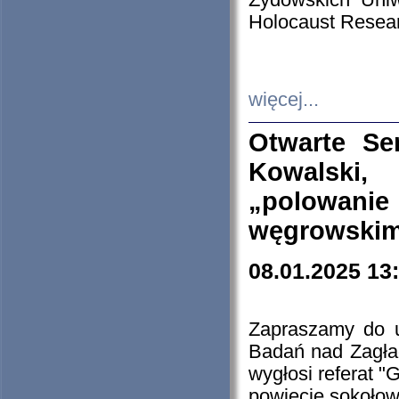
Żydowskich Uniw
Holocaust Resear
więcej...
Otwarte Se
Kowalski, 
„polowanie
węgrowskim.
08.01.2025 13
Zapraszamy do 
Badań nad Zagła
wygłosi referat "
powiecie sokołow