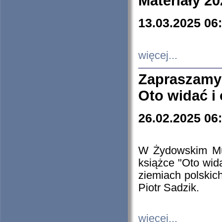
Materiały 20
13.03.2025 06
więcej...
Zapraszamy
Oto widać i
26.02.2025 06
W Żydowskim Muz
książce "Oto wid
ziemiach polski
Piotr Sadzik.
więcej...