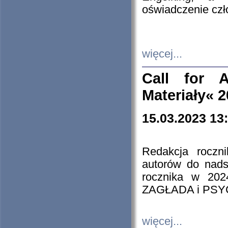
oświadczenie cz
więcej...
Call for A
Materiały« 
15.03.2023 13
Redakcja roczn
autorów do nads
rocznika w 202
ZAGŁADA i PS
więcej...