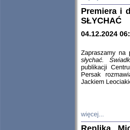
Premiera i
SŁYCHAĆ
04.12.2024 06
Zapraszamy na p
słychać. Świad
publikacji Cen
Persak rozmawi
Jackiem Leociaki
więcej...
Replika Mi