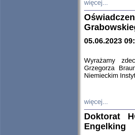
więcej...
Oświadczen
Grabowskie
05.06.2023 09
Wyrażamy zdecy
Grzegorza Brau
Niemieckim Insty
więcej...
Doktorat H
Engelking