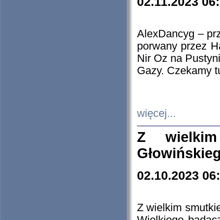
02.11.2023 06
AlexDancyg – przy
porwany przez H
Nir Oz na Pustyn
Gazy. Czekamy tu
więcej...
Z wielki
Głowińskie
02.10.2023 06
Z wielkim smutki