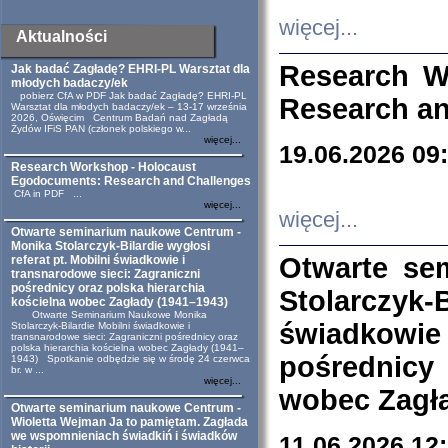
więcej...
Aktualności
Research W
Jak badać Zagładę? EHRI-PL Warsztat dla
młodych badaczy/ek
pobierz CfA w PDF Jak badać Zagładę? EHRI-PL
Research an
Warsztat dla młodych badaczy/ek – 13-17 września
2026, Oświęcim Centrum Badań nad Zagładą
Żydów IFiS PAN (członek polskiego w...
więcej...
19.06.2026 09
Research Workshop - Holocaust
Egodocuments: Research and Challenges
CfA in PDF ...
więcej...
więcej...
Otwarte seminarium naukowe Centrum -
Monika Stolarczyk-Bilardie wygłosi
Otwarte se
referat pt. Mobilni świadkowie i
transnarodowe sieci: Zagraniczni
pośrednicy oraz polska hierarchia
Stolarczyk-
kościelna wobec Zagłady (1941–1943)
Otwarte Seminarium Naukowe Monika
świadkowie
Stolarczyk-Bilardie Mobilni świadkowie i
transnarodowe sieci: Zagraniczni pośrednicy oraz
polska hierarchia kościelna wobec Zagłady (1941–
pośrednicy
1943) Spotkanie odbędzie się w środę 24 czerwca
br. w ...
więcej...
wobec Zagła
Otwarte seminarium naukowe Centrum -
Wioletta Wejman Ja to pamiętam. Zagłada
we wspomnieniach świadkiń i świadków
11.06.2026 12