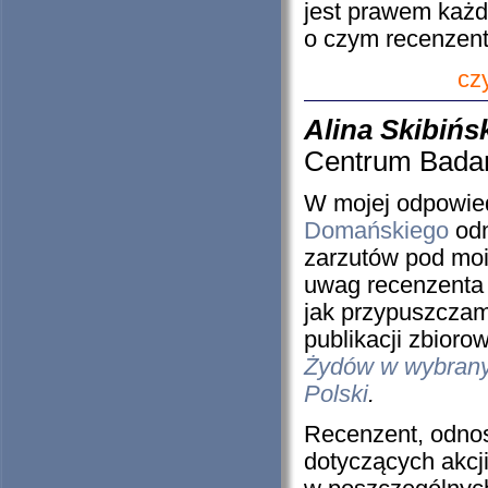
jest prawem każd
o czym recenzent,
cz
Alina Skibińs
Centrum Bada
W mojej odpowie
Domańskiego
odn
zarzutów pod moi
uwag recenzenta 
jak przypuszczam
publikacji zbiorow
Żydów w wybrany
Polski
.
Recenzent, odno
dotyczących akcj