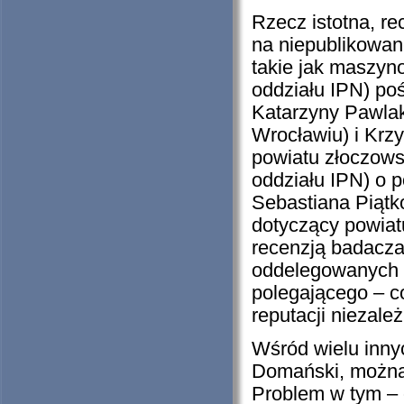
Rzecz istotna, re
na niepublikowan
takie jak maszy
oddziału IPN) p
Katarzyny Pawlak
Wrocławiu) i Krz
powiatu złoczows
oddziału IPN) o 
Sebastiana Piątk
dotyczący powiat
recenzją badacza
oddelegowanych p
polegającego – 
reputacji niezale
Wśród wielu innyc
Domański, można 
Problem w tym – 