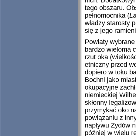
nich. Dodatkowy
tego obszaru. Ob
pełnomocnika (
L
władzy starosty 
się z jego ramie
Powiaty wybrane 
bardzo wieloma c
rzut oka (wielkoś
etniczny przed w
dopiero w toku b
Bochni jako mias
okupacyjne zachł
niemieckiej Wilh
skłonny legaliz
przymykać oko n
powiązaniu z inn
napływu Żydów na
później w wielu 