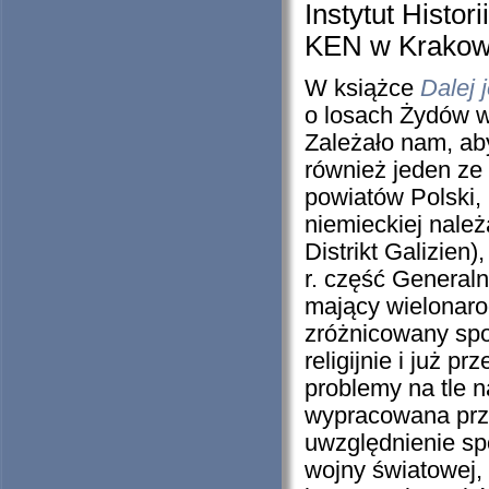
Instytut Histor
KEN w Krakow
W książce
Dalej 
o losach Żydów w
Zależało nam, aby
również jeden z
powiatów Polski,
niemieckiej należ
Distrikt Galizien
r. część General
mający wielonaro
zróżnicowany spo
religijnie i już 
problemy na tle
wypracowana prz
uwzględnienie sp
wojny światowej,