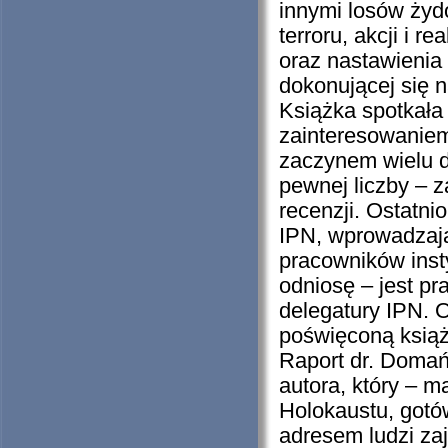
innymi losów żydo
terroru, akcji i r
oraz nastawienia
dokonującej się 
Książka spotkała
zainteresowaniem 
zaczynem wielu d
pewnej liczby – 
recenzji. Ostatni
IPN, wprowadzają
pracowników insty
odniosę – jest p
delegatury IPN. 
poświęconą książ
Raport dr. Domań
autora, który – m
Holokaustu, gotó
adresem ludzi zaj