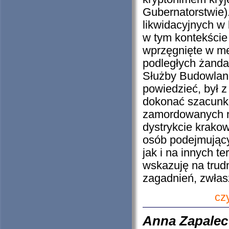
Gubernatorstwie).
likwidacyjnych w
w tym kontekście
wprzęgnięte w me
podległych żanda
Służby Budowlanej
powiedzieć, był 
dokonać szacunk
zamordowanych n
dystrykcie krakow
osób podejmujący
jak i na innych t
wskazuję na trud
zagadnień, zwłasz
cz
Anna Zapalec