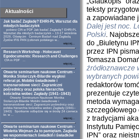
„Glaukopis” oraz
teksty przygoto
Aktualności
a zapowiadane j
Jak badać Zagładę? EHRI-PL Warsztat dla
Dalej jest noc.
młodych badaczy/ek
pobierz CfA w PDF Jak badać Zagładę? EHRI-PL
Polski
. Najobsze
Warsztat dla młodych badaczy/ek – 13-17 września
2026, Oświęcim Centrum Badań nad Zagładą
Żydów IFiS PAN (członek polskiego w...
do „Biuletynu I
więcej...
przez IPN pisma 
Research Workshop - Holocaust
Egodocuments: Research and Challenges
Tomasza Domańs
CfA in PDF ...
więcej...
źródłoznawcze w
Otwarte seminarium naukowe Centrum -
wybranych powi
Monika Stolarczyk-Bilardie wygłosi
referat pt. Mobilni świadkowie i
redaktorów to
transnarodowe sieci: Zagraniczni
pośrednicy oraz polska hierarchia
prezentuje czyt
kościelna wobec Zagłady (1941–1943)
Otwarte Seminarium Naukowe Monika
metoda wymagają
Stolarczyk-Bilardie Mobilni świadkowie i
transnarodowe sieci: Zagraniczni pośrednicy oraz
szczegółowego
polska hierarchia kościelna wobec Zagłady (1941–
1943) Spotkanie odbędzie się w środę 24 czerwca
br. w ...
z tradycjami ak
więcej...
Instytutu Pamię
Otwarte seminarium naukowe Centrum -
Wioletta Wejman Ja to pamiętam. Zagłada
IPN” oraz nieist
we wspomnieniach świadkiń i świadków