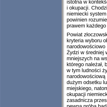
istotna w kontek
i okupacji. Chodz
niemiecki system
powinien rozumi
prawem każdego 
Powiat złoczowsk
kryteria wyboru 
narodowościowo st
Żydzi w średniej
mniejszych na ws
którego należał, 
w tym ludności ży
narodowościową m
dużym odsetku lu
miejskiego, natom
okupacji niemieck
zasadnicza przesł
pewna próba bada