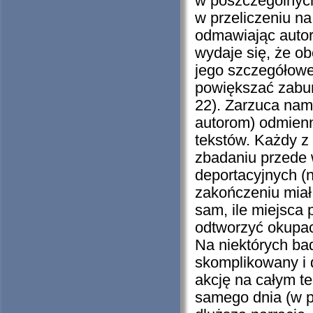
w poszczególnych
w przeliczeniu na 
odmawiając autor
wydaje się, że ob
jego szczegółowe
powiększać zabur
22). Zarzuca nam
autorom) odmienn
tekstów. Każdy z
zbadaniu przede 
deportacyjnych (
zakończeniu miał
sam, ile miejsca
odtworzyć okupac
Na niektórych ba
skomplikowany i 
akcję na całym t
samego dnia (w po