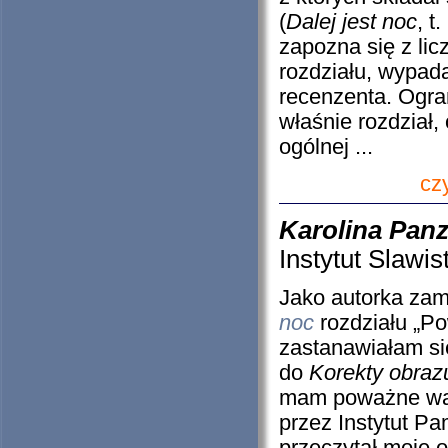
(
Dalej jest noc
, t
zapozna się z lic
rozdziału, wypad
recenzenta. Ogran
właśnie rozdział,
ogólnej ...
cz
Karolina Pan
Instytut Slawi
Jako autorka za
noc
rozdziału „Po
zastanawiałam si
do
Korekty obraz
mam poważne wąt
przez Instytut P