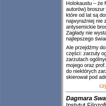
Holokaustu – że M
autorów) broszur 
które od lat są d
najwyraźniej nie 
antysemickie bros
Zagłady nie wysta
najlepszego świa
Ale przejdźmy do 
części: zarzuty o
zarzutach ogólnyc
mojego oraz prof.
do niektórych za
skierował pod ad
cz
Dagmara Swał
Instytut Filozof