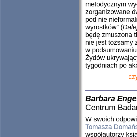
metodycznym wyła
zorganizowane dw
pod nie nieforma
wyrostków” (
Dalej
będę zmuszona tł
nie jest tożsamy 
w podsumowaniu k
Żydów ukrywający
tygodniach po akcj
cz
Barbara Enge
Centrum Bada
W swoich odpowi
Tomasza Domańs
współautorzy ksi