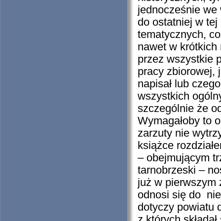
jednocześnie we 
do ostatniej w te
tematycznych, co
nawet w krótkich
przez wszystkie p
pracy zbiorowej, 
napisał lub czego
wszystkich ogóln
szczególnie że od 
Wymagałoby to od
zarzuty nie wytr
książce rozdział
– obejmującym trz
tarnobrzeski – n
już w pierwszym z
odnosi się do nie
dotyczy powiatu 
z których składał