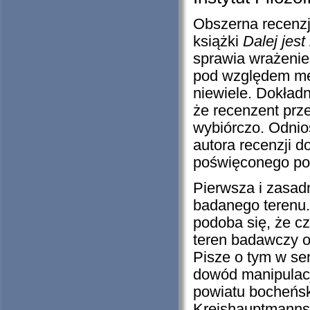
Obszerna recenz
książki
Dalej jest
sprawia wrażenie
pod względem me
niewiele. Dokładn
że recenzent prze
wybiórczo. Odnio
autora recenzji 
poświęconego po
Pierwsza i zasad
badanego terenu
podoba się, że c
teren badawczy o
Pisze o tym w sen
dowód manipulac
powiatu bocheńsk
Kreishauptmannsc