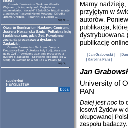
historii
Mamy nadzieję, ż
Otwarte Seminarium Naukowe Wioletta
Wejmann „Ja to pamiętam”. Zagłada we
przyjętym w świ
wspomnieniach świadkiń i świadków historii: relacje
z archiwum Pracowni Historii Mówionej Ośrodka
„Brama Grodzka – Teatr NN” w Lublinie ...
autorów. Poniew
więcej...
publikacja, któr
Otwarte Seminarium Naukowe Centrum.
Justyna Koszarska-Szulc - Połkniesz kulę
dystrybuowana (
i pójdziesz tam, gdzie Żyd. Powojenne
zeznania procesowe a dyskurs o
publikację onli
Zagładzie.
Otwarte Seminarium Naukowe Justyna
Koszarska-Szulc „Połkniesz kulę i pójdziesz tam,
gdzie Żyd”. Powojenne zeznania procesowe a
| Jan Grabowski |
| Da
dyskurs o Zagładzie Spotkanie odbędzie się w
| Karolina Panz |
środę 15 kwietnia br. w sali 161 w Pałacu St...
więcej...
Jan Grabowsk
subskrybuj
University of
NEWSLETTER
PAN
Dalej jest noc
to 
losowi Żydów w d
okupowanej Polsk
zespołu badaczy.