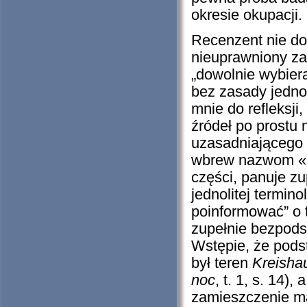
okresie okupacji.
Recenzent nie do
nieuprawniony za
„dowolnie wybie
bez zasady jednoli
mnie do refleksji
źródeł po prostu 
uzasadniającego 
wbrew nazwom «p
części, panuje z
jednolitej termino
poinformować” o ta
zupełnie bezpodst
Wstępie, że pod
był teren
Kreisha
noc
, t. 1, s. 14),
zamieszczenie m