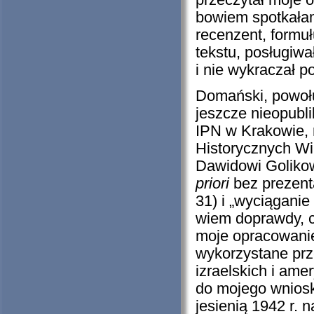
przeczytał moje 
bowiem spotkałam 
recenzent, formuł
tekstu, posługiwa
i nie wykraczał p
Domański, powołu
jeszcze nieopubl
IPN w Krakowie, 
Historycznych Wi
Dawidowi Golikow
priori
bez prezent
31) i „wyciąganie
wiem doprawdy, c
moje opracowanie
wykorzystane prz
izraelskich i am
do mojego wniosk
jesienią 1942 r. 