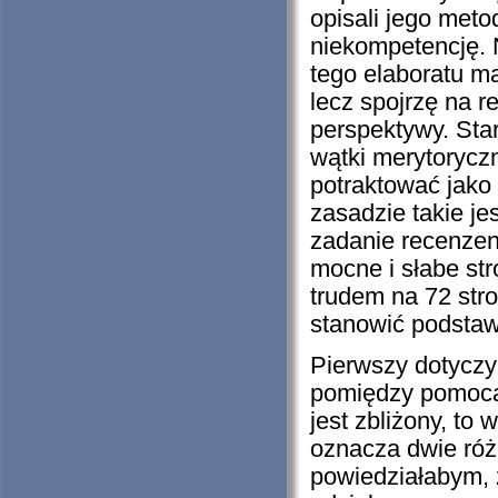
opisali jego meto
niekompetencję. 
tego elaboratu m
lecz spojrzę na r
perspektywy. Star
wątki merytoryczn
potraktować jako 
zasadzie takie j
zadanie recenzen
mocne i słabe st
trudem na 72 str
stanowić podstaw
Pierwszy dotyczy
pomiędzy pomocą
jest zbliżony, to
oznacza dwie ró
powiedziałabym, 