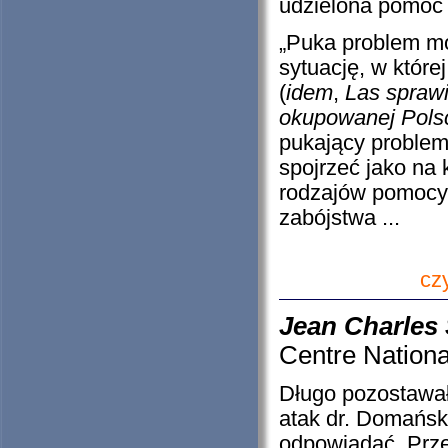
udzielona pomoc 
„Puka problem mo
sytuację, w które
(
idem
,
Las sprawi
okupowanej Pols
pukający problem
spojrzeć jako na
rodzajów pomocy 
zabójstwa ...
cz
Jean Charles
Centre Nationa
Długo pozostawał
atak dr. Domańsk
odpowiadać. Prze