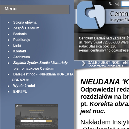
Szukaj:
Menu
Strona główna
Zespół Centrum
Badania
Centrum Badań nad Zagładą 
Publikacje
ul. Nowy Świat 72, 00-330 War
Linki
Palac Staszica pok. 120
e-mail: centrum@holocaustrese
Kontakt
Archiwum
DALEJ JEST NOC - »N
Zagłada Żydów. Studia i Materiały
'KOREKTA OBRAZU«
pismo naukowe Centrum
Dalej jest noc - »Nieudana KOREKTA
NIEUDANA '
OBRAZU«
Wybór źródeł
Odpowiedzi red
EHRI PL
rozdziałów na b
pt.
Korekta obra
jest noc.
Nakładem Instyt