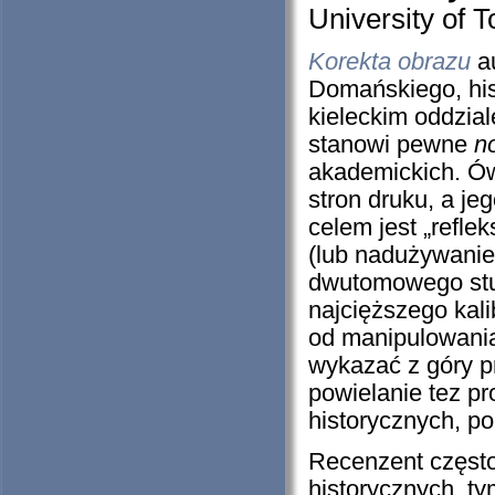
University of T
Korekta obrazu
a
Domańskiego, his
kieleckim oddzial
stanowi pewne
n
akademickich. 
stron druku, a j
celem jest „refle
(lub nadużywanie
dwutomowego st
najcięższego kali
od manipulowania
wykazać z góry pr
powielanie tez p
historycznych, po
Recenzent często
historycznych, t