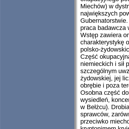
Miechów) w dystr
największych po
Gubernatorstwie. 
praca badawcza 
Wstęp zawiera omó
charakterystykę o
polsko-żydowskic
Część okupacyjna
niemieckich i sił
szczególnym uwzg
żydowskiej, jej 
obrębie i poza te
Osobna część dot
wysiedleń, konce
w Bełżcu). Drob
sprawców, zarówn
przeciwko miecho
kryptonimem kryj