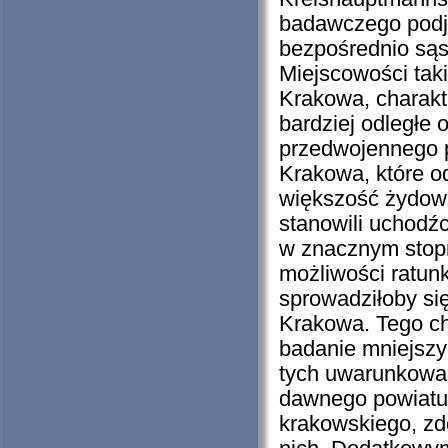
badawczego podj
bezpośrednio sąs
Miejscowości taki
Krakowa, charakt
bardziej odległe
przedwojennego 
Krakowa, które od
większość żydow
stanowili uchodźc
w znacznym stop
możliwości ratun
sprowadziłoby si
Krakowa. Tego ch
badanie mniejszy
tych uwarunkowań
dawnego powiatu
krakowskiego, zd