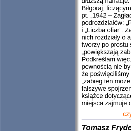
dłuższą narrację
Biłgoraj, liczący
pt. „1942 – Zagła
podrozdziałów: „P
i „Liczba ofiar”
.
Za
nich rozdziały o 
tworzy po prostu 
„powiększają zab
Podkreślam więc,
pewnością nie by
że poświęciliśmy 
„zabieg ten może
fałszywe spojrzen
książce dotycząc
miejsca zajmuje op
cz
Tomasz Fryde