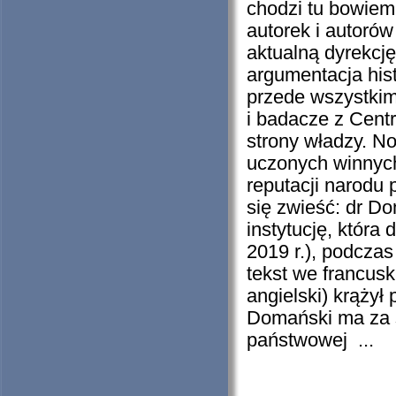
chodzi tu bowiem
autorek i autorów
aktualną dyrekcj
argumentacja hist
przede wszystkim 
i badacze z Cen
strony władzy. No
uczonych winnych
reputacji narodu 
się zwieść: dr Do
instytucję, która
2019 r.), podczas
tekst we francus
angielski) krążył
Domański ma za s
państwowej ...