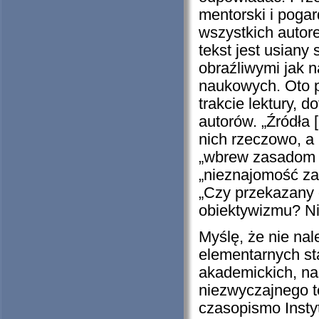
mentorski i pogar
wszystkich autor
tekst jest usian
obraźliwymi jak 
naukowych. Oto 
trakcie lektury, 
autorów. „Źródła
nich rzeczowo, a 
„wbrew zasadom r
„nieznajomość za
„Czy przekazany 
obiektywizmu? Nie
Myślę, że nie nal
elementarnych st
akademickich, na
niezwyczajnego t
czasopismo Insty