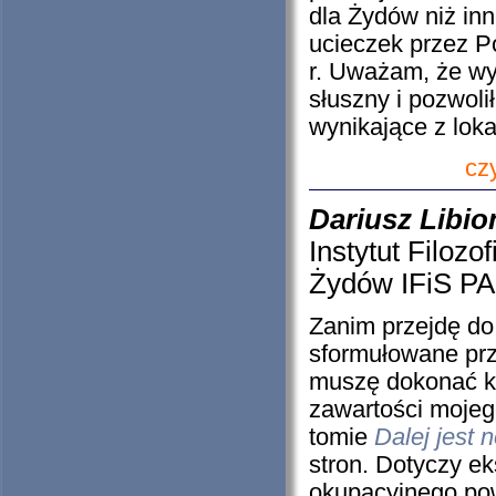
dla Żydów niż in
ucieczek przez P
r. Uważam, że wy
słuszny i pozwoli
wynikające z lok
cz
Dariusz Libio
Instytut Filoz
Żydów IFiS P
Zanim przejdę do
sformułowane pr
muszę dokonać kr
zawartości mojeg
tomie
Dalej jest 
stron. Dotyczy ek
okupacyjnego pow