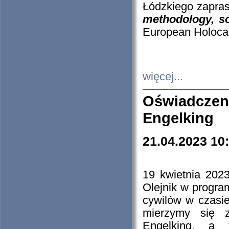
Łódzkiego zapras
methodology, so
European Holocau
więcej...
Oświadczen
Engelking
21.04.2023 10
19 kwietnia 2023
Olejnik w progra
cywilów w czasie
mierzymy się z
Engelking, a 