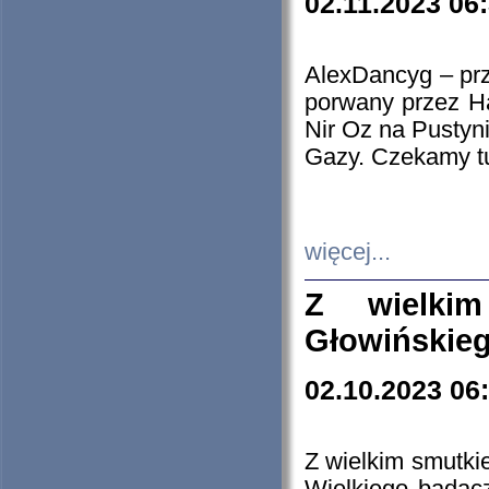
02.11.2023 06
AlexDancyg – przy
porwany przez H
Nir Oz na Pustyn
Gazy. Czekamy tu
więcej...
Z wielki
Głowińskie
02.10.2023 06
Z wielkim smutki