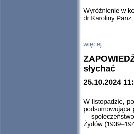
Wyróżnienie w k
dr Karoliny Panz
więcej...
ZAPOWIEDŹ
słychać
25.10.2024 11
W listopadzie, p
podsumowująca p
– społeczeństw
Żydów (1939–194