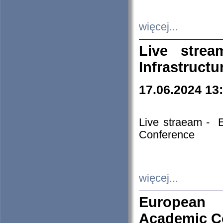
więcej...
Live stre
Infrastruct
17.06.2024 13
Live straeam - 
Conference
więcej...
European H
Academic C