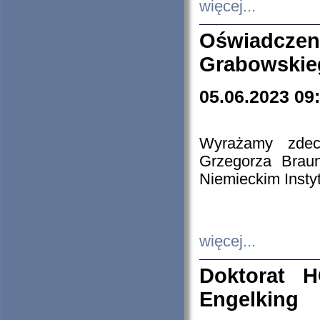
więcej...
Oświadczen
Grabowskie
05.06.2023 09
Wyrażamy zdecy
Grzegorza Brau
Niemieckim Insty
więcej...
Doktorat H
Engelking