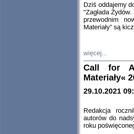
Dziś oddajemy 
"Zagłada Żydów. 
przewodnim now
Materiały” są kic
więcej...
Call for A
Materiały« 
29.10.2021 09
Redakcja roczn
autorów do nads
roku poświęcone