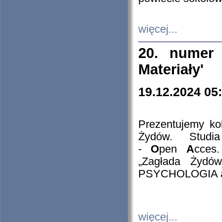
więcej...
20. numer 
Materiały'
19.12.2024 05
Prezentujemy kol
Żydów. Stud
-
O
pen
A
cces
„Zagłada Żydów
PSYCHOLOGIA 
więcej...