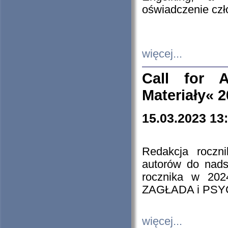
oświadczenie cz
więcej...
Call for A
Materiały« 
15.03.2023 13
Redakcja roczn
autorów do nads
rocznika w 202
ZAGŁADA i PS
więcej...