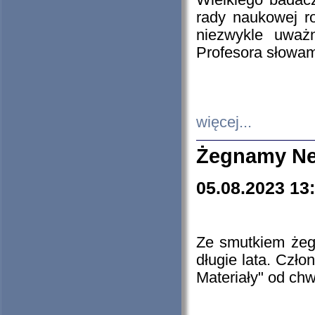
Wielkiego badacz
rady naukowej ro
niezwykle uważn
Profesora słowam
więcej...
Żegnamy Ne
05.08.2023 13
Ze smutkiem żeg
długie lata. Czł
Materiały" od chw