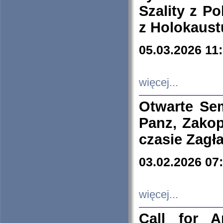
Szality z Po
z Holokaust
05.03.2026 11
więcej...
Otwarte Se
Panz, Zakop
czasie Zagł
03.02.2026 07
więcej...
Call for A