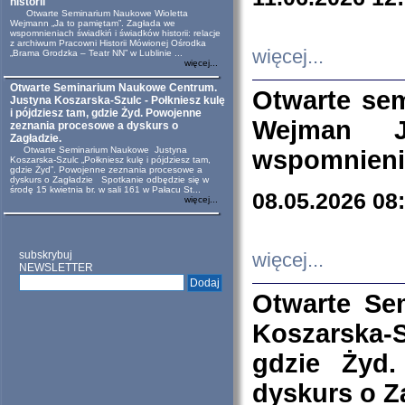
historii
Otwarte Seminarium Naukowe Wioletta
Wejmann „Ja to pamiętam”. Zagłada we
wspomnieniach świadkiń i świadków historii: relacje
z archiwum Pracowni Historii Mówionej Ośrodka
więcej...
„Brama Grodzka – Teatr NN” w Lublinie ...
więcej...
Otwarte Seminarium Naukowe Centrum.
Otwarte se
Justyna Koszarska-Szulc - Połkniesz kulę
i pójdziesz tam, gdzie Żyd. Powojenne
Wejman 
zeznania procesowe a dyskurs o
Zagładzie.
Otwarte Seminarium Naukowe Justyna
wspomnienia
Koszarska-Szulc „Połkniesz kulę i pójdziesz tam,
gdzie Żyd”. Powojenne zeznania procesowe a
dyskurs o Zagładzie Spotkanie odbędzie się w
środę 15 kwietnia br. w sali 161 w Pałacu St...
08.05.2026 08
więcej...
subskrybuj
więcej...
NEWSLETTER
Otwarte Se
Koszarska-S
gdzie Żyd
dyskurs o Z