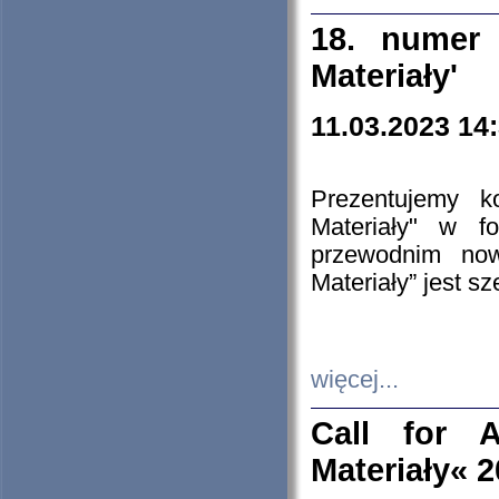
18. numer 
Materiały'
11.03.2023 14
Prezentujemy k
Materiały" w 
przewodnim now
Materiały” jest s
więcej...
Call for A
Materiały« 