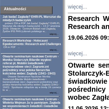
więcej...
Aktualności
Research W
Jak badać Zagładę? EHRI-PL Warsztat dla
młodych badaczy/ek
pobierz CfA w PDF Jak badać Zagładę? EHRI-PL
Research an
Warsztat dla młodych badaczy/ek – 13-17 września
2026, Oświęcim Centrum Badań nad Zagładą
Żydów IFiS PAN (członek polskiego w...
więcej...
19.06.2026 09
Research Workshop - Holocaust
Egodocuments: Research and Challenges
CfA in PDF ...
więcej...
więcej...
Otwarte seminarium naukowe Centrum -
Monika Stolarczyk-Bilardie wygłosi
Otwarte se
referat pt. Mobilni świadkowie i
transnarodowe sieci: Zagraniczni
pośrednicy oraz polska hierarchia
Stolarczyk-
kościelna wobec Zagłady (1941–1943)
Otwarte Seminarium Naukowe Monika
świadkowie
Stolarczyk-Bilardie Mobilni świadkowie i
transnarodowe sieci: Zagraniczni pośrednicy oraz
polska hierarchia kościelna wobec Zagłady (1941–
pośrednicy
1943) Spotkanie odbędzie się w środę 24 czerwca
br. w ...
więcej...
wobec Zagła
Otwarte seminarium naukowe Centrum -
Wioletta Wejman Ja to pamiętam. Zagłada
we wspomnieniach świadkiń i świadków
11.06.2026 12