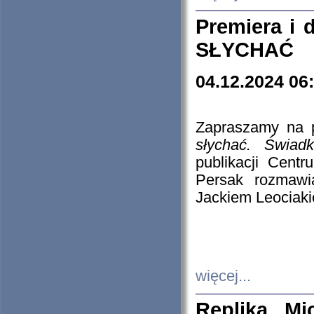
Premiera i
SŁYCHAĆ
04.12.2024 06
Zapraszamy na p
słychać. Świad
publikacji Cen
Persak rozmawi
Jackiem Leociaki
więcej...
Replika Mi