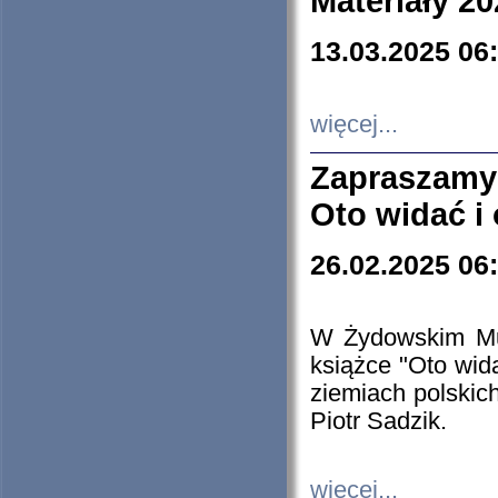
Materiały 20
13.03.2025 06
więcej...
Zapraszamy
Oto widać i
26.02.2025 06
W Żydowskim Muz
książce "Oto wid
ziemiach polski
Piotr Sadzik.
więcej...