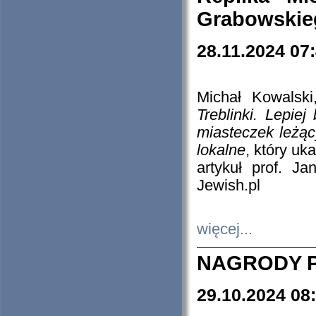
Grabowskieg
28.11.2024 07
Michał Kowalski
Treblinki. Lepie
miasteczek leżąc
lokalne
, który uk
artykuł prof. J
Jewish.pl
więcej...
NAGRODY P
29.10.2024 08