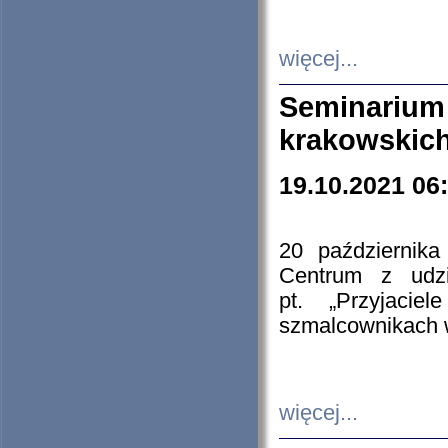
więcej...
Seminarium
krakowskich
19.10.2021 06
20 październik
Centrum z udzia
pt. „Przyjacie
szmalcownikach
więcej...