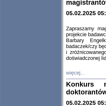
magistrantó
05.02.2025 05
Zapraszamy mag
projekcie badaw
Barbary Engel
badaczek/czy będ
i zróżnicowaneg
doświadczonej lid
więcej...
Konkurs n
doktorantó
05.02.2025 05