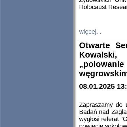
Żydowskich Uniw
Holocaust Resear
więcej...
Otwarte Se
Kowalski, 
„polowanie
węgrowskim.
08.01.2025 13
Zapraszamy do 
Badań nad Zagła
wygłosi referat "
powiecie sokołow