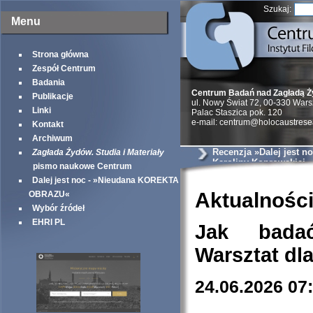
Szukaj:
Menu
Strona główna
Zespół Centrum
Badania
Centrum Badań nad Zagładą 
Publikacje
ul. Nowy Świat 72, 00-330 War
Linki
Palac Staszica pok. 120
e-mail: centrum@holocaustrese
Kontakt
Archiwum
Recenzja »Dalej jest no
Zagłada Żydów. Studia i Materiały
Karoliny Koprowskiej
pismo naukowe Centrum
Dalej jest noc - »Nieudana KOREKTA
Aktualnośc
OBRAZU«
Wybór źródeł
EHRI PL
Jak bada
Warsztat dl
24.06.2026 07