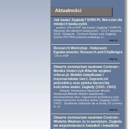
Aktualności
Jak badać Zagładę? EHRI-PL Warsztat dla
młodych badaczy/ek
pobierz CfA w PDF Jak badać Zagładę? EHRI-PL
Warsztat dla młodych badaczy/ek – 13-17 września
2026, Oświęcim Centrum Badań nad Zagładą
Żydów IFiS PAN (członek polskiego w...
więcej...
Research Workshop - Holocaust
Egodocuments: Research and Challenges
CfA in PDF ...
więcej...
Otwarte seminarium naukowe Centrum -
Monika Stolarczyk-Bilardie wygłosi
referat pt. Mobilni świadkowie i
transnarodowe sieci: Zagraniczni
pośrednicy oraz polska hierarchia
kościelna wobec Zagłady (1941–1943)
Otwarte Seminarium Naukowe Monika
Stolarczyk-Bilardie Mobilni świadkowie i
transnarodowe sieci: Zagraniczni pośrednicy oraz
polska hierarchia kościelna wobec Zagłady (1941–
1943) Spotkanie odbędzie się w środę 24 czerwca
br. w ...
więcej...
Otwarte seminarium naukowe Centrum -
Wioletta Wejman Ja to pamiętam. Zagłada
we wspomnieniach świadkiń i świadków