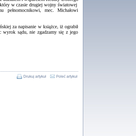
 który w czasie drugiej wojny światowej
Zagłada Żydów.
mu pełnomocnikowi, mec. Michałowi
Studia i Materiały
nr 18, R. 2022
Warszawa 2022
iej za napisanie w książce, iż ograbił
c wyrok sądu, nie zgadzamy się z jego
 iluzję, że żyjemy …
iętniki z Galicji Wschodniej
iszewa), Urman Jerzy Feliks, Strassler Szymon,
ndra Bańkowska
2
Drukuj artykuł
Poleć artykuł
PAMIĘTNIK
Kalman Rotgeber
dra Bańkowska, wstęp Jacek Leociak
Warszawa 2021