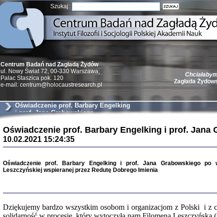
Szukaj:
Centrum Badań nad Zagładą Żydów
ul. Nowy Świat 72, 00-330 Warszawa;
Chciałabym 
Palac Staszica pok. 120
Zagłada Żydow
e-mail: centrum@holocaustresearch.pl
Oświadczenie prof. Barbary Engelking
i prof. Jana Grabowskiego
Oświadczenie prof. Barbary Engelking i prof. Jana
Żydzi w walc
10.02.2021 15:24:35
Germany 193
Natalia Aleksiun, 
Deborah Dash Moor
Oświadczenie prof. Barbary Engelking i prof. Jana Grabowskiego po
Turski, Laurence 
(Arkadij Zelcer)
Leszczyńskiej wspieranej przez Redutę Dobrego Imienia
red. Krzysztof Pe
Warszawa 20
Dziękujemy bardzo wszystkim osobom i organizacjom z Polski i z c
solidarność w procesie, który wytoczyła nam Filomena Leszczyńska 