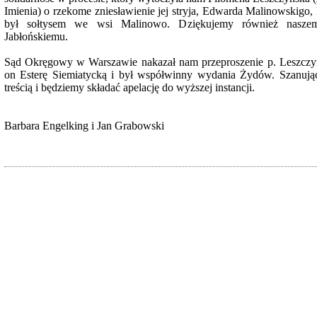
Imienia) o rzekome zniesławienie jej stryja, Edwarda Malinowskigo,
był sołtysem we wsi Malinowo. Dziękujemy również nasze
Jabłońskiemu.
Sąd Okręgowy w Warszawie nakazał nam przeproszenie p. Leszczyńsk
on Esterę Siemiatycką i był współwinny wydania Żydów. Szanują
treścią i będziemy składać apelację do wyższej instancji.
Barbara Engelking i Jan Grabowski
Znowu mieliśmy
Dzienniki i pam
Binder Elza (El
Wagner Rózia
oprac. Aleksa
Warszawa 202
oprac. Aleksan