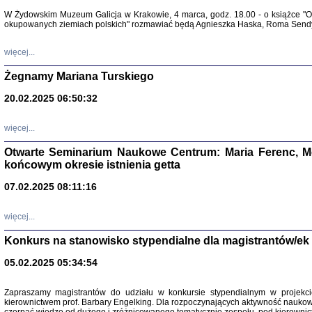
Warszawa 
W Żydowskim Muzeum Galicja w Krakowie, 4 marca, godz. 18.00 - o książce "Ot
okupowanych ziemiach polskich" rozmawiać będą Agnieszka Haska, Roma Sendyk
więcej...
Żegnamy Mariana Turskiego
20.02.2025 06:50:32
Zapisk
Tadeusz Obremski, opra
więcej...
Otwarte Seminarium Naukowe Centrum: Maria Ferenc, Mor
końcowym okresie istnienia getta
07.02.2025 08:11:16
więcej...
PO WOJNIE
Pisma Kopla
Konkurs na stanowisko stypendialne dla magistrantów/ek
Warszawie
oprac. i wst
05.02.2025 05:34:54
Warszawa 
Zapraszamy magistrantów do udziału w konkursie stypendialnym w proje
kierownictwem prof. Barbary Engelking. Dla rozpoczynających aktywność nauko