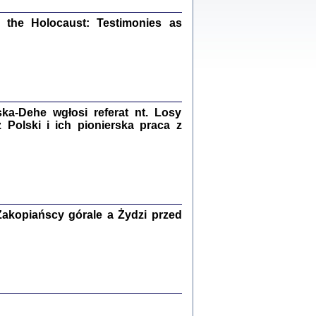
ów.
iały
the Holocaust: Testimonies as
1
21
a-Dehe wgłosi referat nt. Losy
NIESIE NAM KOLEJNA GODZINA ...
Polski i ich pionierska praca z
isany w ukryciu w latach 1943-1944
ara Engelking, tłum. z jidysz Monika
Polit
Warszawa 2020
akopiańscy górale a Żydzi przed
ów.
iały
0
20