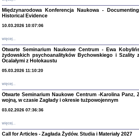
Zagłada Żyd
Studia i Mater
Międzynarodowa Konferencja Naukowa - Documenting 
nr 17, R. 202
Warszawa 20
Historical Evidence
10.03.2026 10:07:06
więcej...
Otwarte Seminarium Naukowe Centrum - Ewa Kobylińsk
NIE WIEMY CO PRZY
żydowskich psychoanalityków Bychowskiego i Szality z 
Dziennik p
Moszek Baum, oprac. Barb
Ocalałymi z Holokaustu
05.03.2026 11:10:20
więcej...
Otwarte Seminarium Naukowe Centrum -Karolina Panz, Z
wojną, w czasie Zagłady i okresie tużpowojennym
Zagłada Żyd
Studia i Mater
03.02.2026 07:36:36
nr 16, R. 202
Warszawa 20
więcej...
Call for Articles - Zagłada Żydów. Studia i Materiały 2027