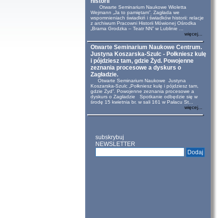
historii
Otwarte Seminarium Naukowe Wioletta
Wejmann „Ja to pamiętam”. Zagłada we
wspomnieniach świadkiń i świadków historii: relacje
z archiwum Pracowni Historii Mówionej Ośrodka
„Brama Grodzka – Teatr NN” w Lublinie ...
więcej...
Otwarte Seminarium Naukowe Centrum.
Justyna Koszarska-Szulc - Połkniesz kulę
i pójdziesz tam, gdzie Żyd. Powojenne
zeznania procesowe a dyskurs o
Zagładzie.
Otwarte Seminarium Naukowe Justyna
Koszarska-Szulc „Połkniesz kulę i pójdziesz tam,
gdzie Żyd”. Powojenne zeznania procesowe a
dyskurs o Zagładzie Spotkanie odbędzie się w
środę 15 kwietnia br. w sali 161 w Pałacu St...
więcej...
subskrybuj
NEWSLETTER