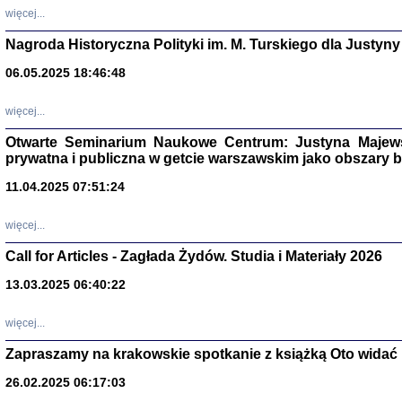
DALEJ JEST NOC. Los
więcej...
red. i wstę
Nagroda Historyczna Polityki im. M. Turskiego dla Justyny
06.05.2025 18:46:48
ŻADNA BLA
więcej...
Wspomnieni
Stanisław A
Otwarte Seminarium Naukowe Centrum: Justyna Majewsk
Warszawa 
prywatna i publiczna w getcie warszawskim jako obszary
11.04.2025 07:51:24
więcej...
Call for Articles - Zagłada Żydów. Studia i Materiały 2026
13.03.2025 06:40:22
więcej...
Zapraszamy na krakowskie spotkanie z książką Oto widać i
TYLEŚMY JU
Dziennik pi
26.02.2025 06:17:03
Clara Kram