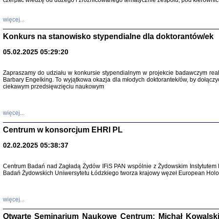
czerpać wiedzę od dużego i zróżnicowanego tematycznie zespołu, pod kierownic
więcej...
Konkurs na stanowisko stypendialne dla doktorantów/ek
05.02.2025 05:29:20
Zapraszamy do udziału w konkursie stypendialnym w projekcie badawczym rea
Barbary Engelking. To wyjątkowa okazja dla młodych doktorantek/ów, by dołączy
ciekawym przedsięwzięciu naukowym
SNY CHOCI
Okupacyjne 
Mazowieck
oprac. i ws
więcej...
Warszawa 
Centrum w konsorcjum EHRI PL
02.02.2025 05:38:37
Centrum Badań nad Zagładą Żydów IFiS PAN wspólnie z Żydowskim Instytutem 
Badań Żydowskich Uniwersytetu Łódzkiego tworza krajowy węzeł European Holoc
SZCZĘŚCIE JES
Losy kobiet ocalały
więcej...
Otwarte Seminarium Naukowe Centrum: Michał Kowalski, G