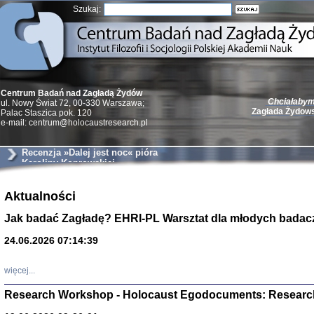
Szukaj:
Chciałabym 
Centrum Badań nad Zagładą Żydów
Zagłada Żydow
ul. Nowy Świat 72, 00-330 Warszawa;
Palac Staszica pok. 120
e-mail: centrum@holocaustresearch.pl
Recenzja »Dalej jest noc« pióra
Karoliny Koprowskiej
Żydzi w walc
Aktualności
Germany 193
Natalia Aleksiun, 
Jak badać Zagładę? EHRI-PL Warsztat dla młodych badac
Deborah Dash Moor
Turski, Laurence 
(Arkadij Zelcer)
24.06.2026 07:14:39
red. Krzysztof Pe
Warszawa 20
więcej...
Research Workshop - Holocaust Egodocuments: Researc