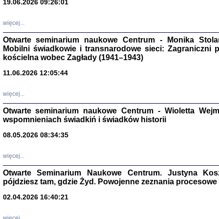
19.06.2026 09:26:01
więcej...
Otwarte seminarium naukowe Centrum - Monika Stolarcz
Mobilni świadkowie i transnarodowe sieci: Zagraniczni 
kościelna wobec Zagłady (1941–1943)
11.06.2026 12:05:44
Znowu mieliśmy
Dzienniki i pam
Binder Elza (El
więcej...
Wagner Rózia
oprac. Aleksa
Otwarte seminarium naukowe Centrum - Wioletta Wej
Warszawa 202
wspomnieniach świadkiń i świadków historii
08.05.2026 08:34:35
więcej...
oprac. Aleksan
Otwarte Seminarium Naukowe Centrum. Justyna Kosza
pójdziesz tam, gdzie Żyd. Powojenne zeznania procesowe 
02.04.2026 16:40:21
więcej...