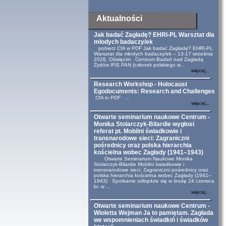
Aktualności
Jak badać Zagładę? EHRI-PL Warsztat dla
młodych badaczy/ek
pobierz CfA w PDF Jak badać Zagładę? EHRI-PL
Warsztat dla młodych badaczy/ek – 13-17 września
2026, Oświęcim Centrum Badań nad Zagładą
Żydów IFiS PAN (członek polskiego w...
więcej...
Research Workshop - Holocaust
Egodocuments: Research and Challenges
CfA in PDF ...
więcej...
Otwarte seminarium naukowe Centrum -
Monika Stolarczyk-Bilardie wygłosi
referat pt. Mobilni świadkowie i
transnarodowe sieci: Zagraniczni
pośrednicy oraz polska hierarchia
kościelna wobec Zagłady (1941–1943)
Otwarte Seminarium Naukowe Monika
Stolarczyk-Bilardie Mobilni świadkowie i
transnarodowe sieci: Zagraniczni pośrednicy oraz
polska hierarchia kościelna wobec Zagłady (1941–
1943) Spotkanie odbędzie się w środę 24 czerwca
br. w ...
więcej...
Otwarte seminarium naukowe Centrum -
Wioletta Wejman Ja to pamiętam. Zagłada
we wspomnieniach świadkiń i świadków