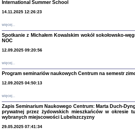
International Summer School
14.11.2025 12:26:23
więcej...
Spotkanie z Michałem Kowalskim wokół sokołowsko-węg
NOC
12.09.2025 09:20:56
więcej...
Program seminariów naukowych Centrum na semestr zim
Zagłada Żyd
Studia i Mater
12.09.2025 04:50:13
nr 14, R. 201
Warszawa 20
więcej...
Zapis Seminarium Naukowego Centrum: Marta Duch-Dyng
prywatnej przez żydowskich mieszkańców w okresie t
wybranych miejscowości Lubelszczyzny
29.05.2025 07:41:34