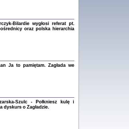
Zagłada Żydów.
Studia i Materiały
nr 18, R. 2022
Warszawa 2022
yk-Bilardie wygłosi referat pt.
pośrednicy oraz polska hierarchia
 iluzję, że żyjemy …
iętniki z Galicji Wschodniej
iszewa), Urman Jerzy Feliks, Strassler Szymon,
ndra Bańkowska
man Ja to pamiętam. Zagłada we
2
PAMIĘTNIK
Kalman Rotgeber
dra Bańkowska, wstęp Jacek Leociak
Warszawa 2021
rska-Szulc - Połkniesz kulę i
a dyskurs o Zagładzie.