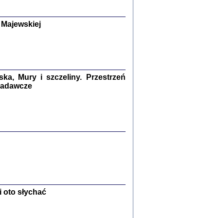
y Żydów w wybranych powiatach
okupowanej Polski
p Barbara Engelking, Jan Grabowski
 Majewskiej
Warszawa 2018
GA, ŻADNE KŁAMSTWO ...
a z warszawskiego getta
dler
,
oprac. i wstępem opatrzyła
Marta Janczewska
a, Mury i szczeliny. Przestrzeń
2018
 badawcze
Zagłada Żydów.
Studia i Materiały
nr 13, R. 2017
Warszawa 2017
 oto słychać
Ż PRZESZLI ...
sany w bunkrze (Żółkiew 1942-1944)
er
,
oprac. i wstępem opatrzyła Anna Wylegała