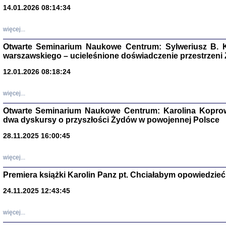
14.01.2026 08:14:34
Aryjs
więcej...
Sewek O
Otwarte Seminarium Naukowe Centrum: Sylweriusz B. K
warszawskiego – ucieleśnione doświadczenie przestrzeni
12.01.2026 08:18:24
więcej...
PISZĄC
Otwarte Seminarium Naukowe Centrum: Karolina Koprow
'z Dzie
dwa dyskursy o przyszłości Żydów w powojennej Polsce
Józef Zelkowicz, tłum.
28.11.2025 16:00:45
więcej...
Premiera książki Karolin Panz pt. Chciałabym opowiedzieć 
CZYTAJĄC GAZ
Dziennik pisa
24.11.2025 12:43:45
Jakub Hochbe
Warszawa 201
więcej...