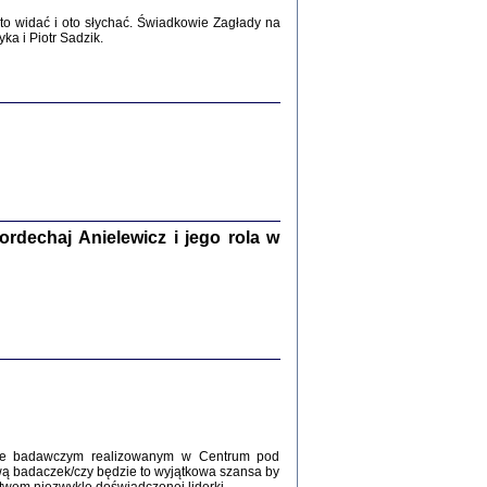
2017
o widać i oto słychać. Świadkowie Zagłady na
a i Piotr Sadzik.
WŚRÓD ZATRUTYCH NOŻY ...
i z getta i okupowanej Warszawy
c. i wstępem opatrzyła Agnieszka
Haska
Warszawa 2017
dechaj Anielewicz i jego rola w
, Z POMOCĄ BOŻĄ, JUŻ NIEBAWEM ...
 i Mirki Piżyców o życiu w getcie i okupowanej
ępem opatrzyła Barbara Engelking i Havi Dreifuss
2017
kcie badawczym realizowanym w Centrum pod
wą badaczek/czy będzie to wyjątkowa szansa by