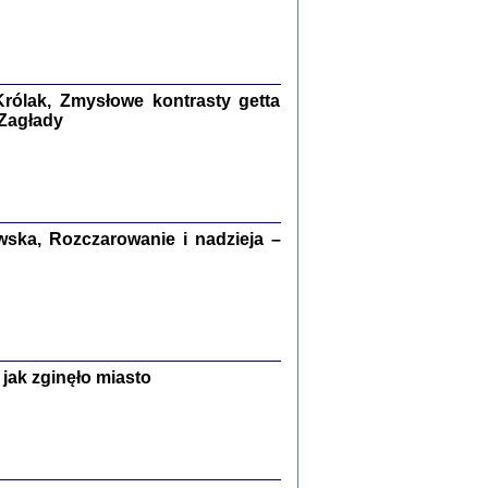
kiego Żyda wspomnienia, łzy i myśli
Zapiski z okupacyjnej Warszawy
konowski, oprac. Marta Janczewska
rólak, Zmysłowe kontrasty getta
Warszawa 2020
 Zagłady
Y TE SŁOWA JEST PRACOWNIKIEM
ska, Rozczarowanie i nadzieja –
GETTOWEJ INSTYTUCJI ...
nnika' i inne pisma z łódzkiego getta
 z jidysz, oprac. i wstęp. Monika Polit
Warszawa 2019
jak zginęło miasto
ETĘ NIEMIECKĄ ...
ny w ukryciu w Warszawie w latach 1943-1944
rg
,
oprac. i wstępem opatrzyła
Barbara Engelking
9