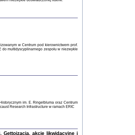
twem niezwykle doświadczonej liderki.
Zagłada Żydów.
Studia i Materiały
nr 12, R. 2016
Warszawa 2016
lizowanym w Centrum pod kierownictwem prof.
ć do multidyscyplinarnego zespołu w niezwykle
AŻ MAMY WSPANIAŁE ...
dzienniki Żydów z okolic Mińska
iego
tępem opatrzyła Barbara Engelking
2016
Historycznym im. E. Ringelbluma oraz Centrum
aust Research Infrastructure w ramach ERIC
T POSIADAĆ DOM POD ZIEMIĄ ...
ch z Zagłady w okolicach Dąbrowy
Tarnowskiej
oprac. i wstęp Jan Grabowski
Warszawa 2016
ettoizacja, akcje likwidacyjne i