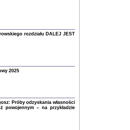
Zagłada Żydów.
Studia i Materiały
nr 15, R. 2019
Warszawa 2019
rowskiego rozdziału DALEJ JEST
owy 2025
ów.
iały
8
18
osz: Próby odzyskania własności
uż powojennym – na przykładzie