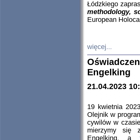
Łódzkiego zapras
methodology, so
European Holocau
więcej...
Oświadczen
Engelking
21.04.2023 10
19 kwietnia 2023
Olejnik w progra
cywilów w czasie
mierzymy się z
Engelking, a 