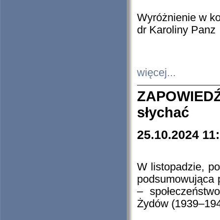
Wyróżnienie w k
dr Karoliny Panz
więcej...
ZAPOWIEDŹ
słychać
25.10.2024 11
W listopadzie, p
podsumowująca p
– społeczeństw
Żydów (1939–194