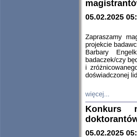
magistrantó
05.02.2025 05
Zapraszamy mag
projekcie badaw
Barbary Engel
badaczek/czy będ
i zróżnicowaneg
doświadczonej lid
więcej...
Konkurs n
doktorantó
05.02.2025 05