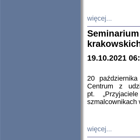
więcej...
Seminarium
krakowskich
19.10.2021 06
20 październik
Centrum z udzia
pt. „Przyjacie
szmalcownikach
więcej...