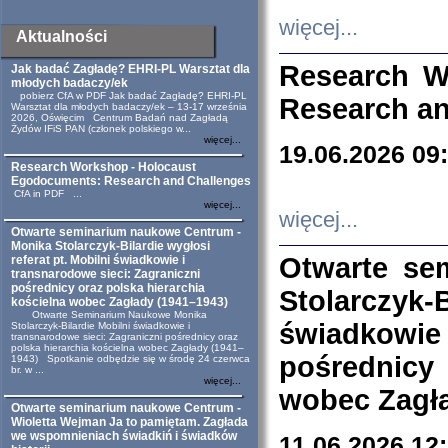
więcej...
Aktualności
Research W
Jak badać Zagładę? EHRI-PL Warsztat dla
młodych badaczy/ek
pobierz CfA w PDF Jak badać Zagładę? EHRI-PL
Research an
Warsztat dla młodych badaczy/ek – 13-17 września
2026, Oświęcim Centrum Badań nad Zagładą
Żydów IFiS PAN (członek polskiego w...
więcej...
19.06.2026 09
Research Workshop - Holocaust
Egodocuments: Research and Challenges
CfA in PDF ...
więcej...
więcej...
Otwarte seminarium naukowe Centrum -
Monika Stolarczyk-Bilardie wygłosi
Otwarte se
referat pt. Mobilni świadkowie i
transnarodowe sieci: Zagraniczni
pośrednicy oraz polska hierarchia
Stolarczyk-
kościelna wobec Zagłady (1941–1943)
Otwarte Seminarium Naukowe Monika
świadkowie
Stolarczyk-Bilardie Mobilni świadkowie i
transnarodowe sieci: Zagraniczni pośrednicy oraz
polska hierarchia kościelna wobec Zagłady (1941–
pośrednicy
1943) Spotkanie odbędzie się w środę 24 czerwca
br. w ...
więcej...
wobec Zagła
Otwarte seminarium naukowe Centrum -
Wioletta Wejman Ja to pamiętam. Zagłada
we wspomnieniach świadkiń i świadków
11.06.2026 12