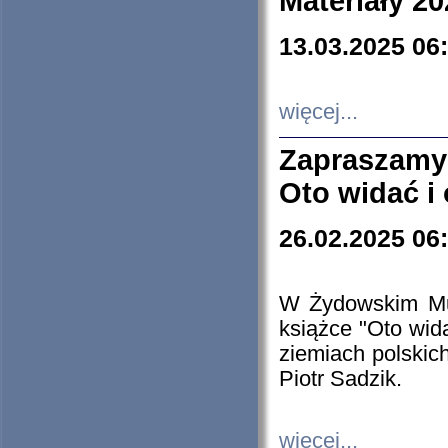
Materiały 20
13.03.2025 06
więcej...
Zapraszamy
Oto widać i
26.02.2025 06
W Żydowskim Muz
książce "Oto wid
ziemiach polski
Piotr Sadzik.
więcej...