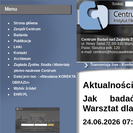
Szukaj:
Menu
Strona główna
Zespół Centrum
Badania
Centrum Badań nad Zagładą 
Publikacje
ul. Nowy Świat 72, 00-330 War
Linki
Palac Staszica pok. 120
e-mail: centrum@holocaustrese
Kontakt
Archiwum
Transmisja live - Konfe
Zagłada Żydów. Studia i Materiały
rocznicę zamknięcia ge
pismo naukowe Centrum
warszawskiego
Dalej jest noc - »Nieudana KOREKTA
Aktualnośc
OBRAZU«
Wybór źródeł
EHRI PL
Jak bada
Warsztat dl
24.06.2026 07