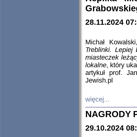
Grabowskieg
28.11.2024 07
Michał Kowalski
Treblinki. Lepie
miasteczek leżąc
lokalne
, który uk
artykuł prof. J
Jewish.pl
więcej...
NAGRODY P
29.10.2024 08