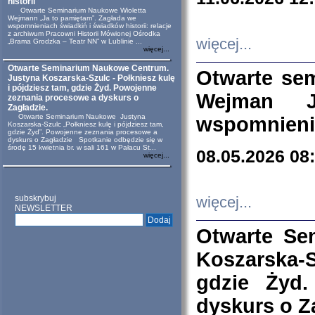
historii
Otwarte Seminarium Naukowe Wioletta
Wejmann „Ja to pamiętam”. Zagłada we
wspomnieniach świadkiń i świadków historii: relacje
z archiwum Pracowni Historii Mówionej Ośrodka
więcej...
„Brama Grodzka – Teatr NN” w Lublinie ...
więcej...
Otwarte Seminarium Naukowe Centrum.
Otwarte se
Justyna Koszarska-Szulc - Połkniesz kulę
i pójdziesz tam, gdzie Żyd. Powojenne
Wejman 
zeznania procesowe a dyskurs o
Zagładzie.
Otwarte Seminarium Naukowe Justyna
wspomnienia
Koszarska-Szulc „Połkniesz kulę i pójdziesz tam,
gdzie Żyd”. Powojenne zeznania procesowe a
dyskurs o Zagładzie Spotkanie odbędzie się w
środę 15 kwietnia br. w sali 161 w Pałacu St...
08.05.2026 08
więcej...
subskrybuj
więcej...
NEWSLETTER
Otwarte Se
Koszarska-S
gdzie Żyd
dyskurs o Z