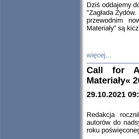
Dziś oddajemy 
"Zagłada Żydów. 
przewodnim now
Materiały” są kic
więcej...
Call for A
Materiały« 
29.10.2021 09
Redakcja roczn
autorów do nads
roku poświęcone