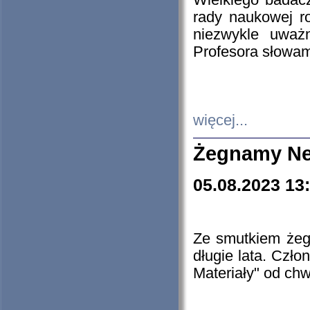
Wielkiego badacz
rady naukowej ro
niezwykle uważn
Profesora słowam
więcej...
Żegnamy Ne
05.08.2023 13
Ze smutkiem żeg
długie lata. Czł
Materiały" od chw