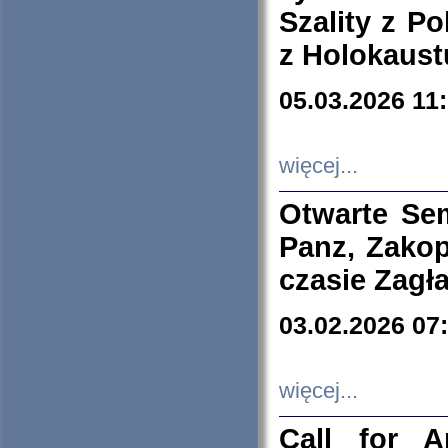
Szality z Po
z Holokaust
05.03.2026 11
więcej...
Otwarte Se
Panz, Zakop
czasie Zagł
03.02.2026 07
więcej...
Call for A