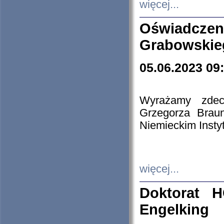
więcej...
Oświadczen
Grabowskie
05.06.2023 09
Wyrażamy zdecy
Grzegorza Brau
Niemieckim Insty
więcej...
Doktorat H
Engelking