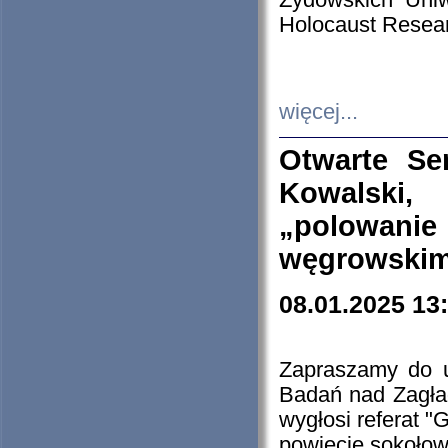
Żydowskich Uniw
Holocaust Resear
więcej...
Otwarte Se
Kowalski, 
„polowanie
węgrowskim.
08.01.2025 13
Zapraszamy do 
Badań nad Zagła
wygłosi referat "
powiecie sokołow