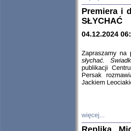
Premiera i
SŁYCHAĆ
04.12.2024 06
Zapraszamy na p
słychać. Świad
publikacji Cen
Persak rozmawi
Jackiem Leociaki
więcej...
Replika Mi