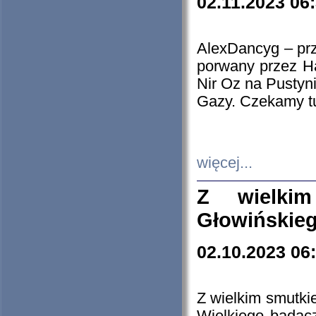
02.11.2023 06
AlexDancyg – przy
porwany przez H
Nir Oz na Pustyn
Gazy. Czekamy tu
więcej...
Z wielki
Głowińskie
02.10.2023 06
Z wielkim smutki