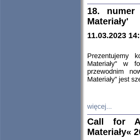
18. numer 
Materiały'
11.03.2023 14
Prezentujemy k
Materiały" w 
przewodnim now
Materiały” jest s
więcej...
Call for A
Materiały« 