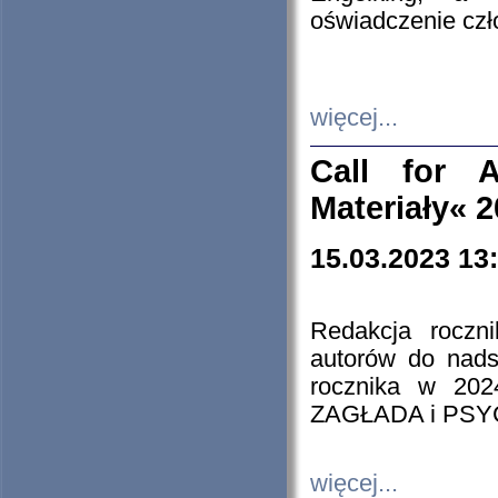
oświadczenie cz
więcej...
Call for A
Materiały« 
15.03.2023 13
Redakcja roczn
autorów do nads
rocznika w 202
ZAGŁADA i PS
więcej...