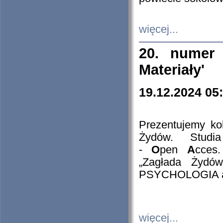
więcej...
20. numer 
Materiały'
19.12.2024 05
Prezentujemy kol
Żydów. Stud
-
O
pen
A
cces
„Zagłada Żydów
PSYCHOLOGIA 
więcej...