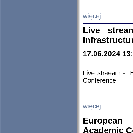
więcej...
Live stre
Infrastruct
17.06.2024 13
Live straeam - 
Conference
więcej...
European H
Academic C