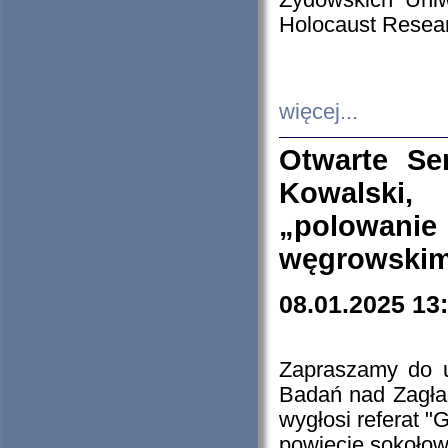
Żydowskich Uniw
Holocaust Resear
więcej...
Otwarte Se
Kowalski, 
„polowanie
węgrowskim.
08.01.2025 13
Zapraszamy do 
Badań nad Zagła
wygłosi referat "
powiecie sokołow