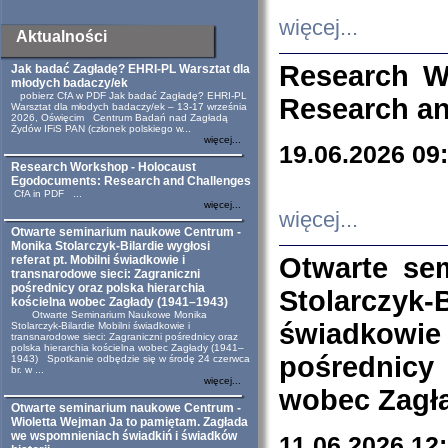
więcej...
Aktualności
Research W
Jak badać Zagładę? EHRI-PL Warsztat dla
młodych badaczy/ek
pobierz CfA w PDF Jak badać Zagładę? EHRI-PL
Research an
Warsztat dla młodych badaczy/ek – 13-17 września
2026, Oświęcim Centrum Badań nad Zagładą
Żydów IFiS PAN (członek polskiego w...
więcej...
19.06.2026 09
Research Workshop - Holocaust
Egodocuments: Research and Challenges
CfA in PDF ...
więcej...
więcej...
Otwarte seminarium naukowe Centrum -
Monika Stolarczyk-Bilardie wygłosi
Otwarte se
referat pt. Mobilni świadkowie i
transnarodowe sieci: Zagraniczni
pośrednicy oraz polska hierarchia
Stolarczyk-
kościelna wobec Zagłady (1941–1943)
Otwarte Seminarium Naukowe Monika
świadkowie
Stolarczyk-Bilardie Mobilni świadkowie i
transnarodowe sieci: Zagraniczni pośrednicy oraz
polska hierarchia kościelna wobec Zagłady (1941–
pośrednicy
1943) Spotkanie odbędzie się w środę 24 czerwca
br. w ...
więcej...
wobec Zagła
Otwarte seminarium naukowe Centrum -
Wioletta Wejman Ja to pamiętam. Zagłada
we wspomnieniach świadkiń i świadków
11.06.2026 12