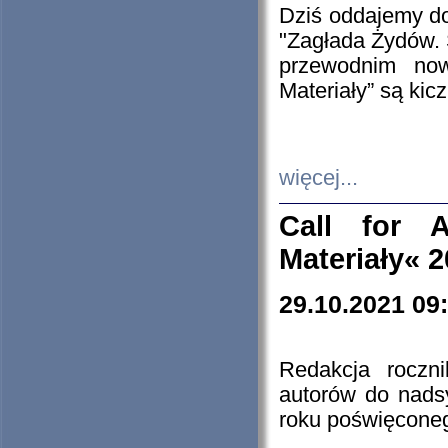
Dziś oddajemy 
"Zagłada Żydów. 
przewodnim now
Materiały” są kic
więcej...
Call for A
Materiały« 
29.10.2021 09
Redakcja roczn
autorów do nads
roku poświęcone