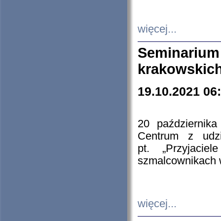
więcej...
Seminarium
krakowskich
19.10.2021 06
20 październik
Centrum z udzia
pt. „Przyjacie
szmalcownikach
więcej...