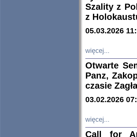
Szality z Po
z Holokaust
05.03.2026 11
więcej...
Otwarte Se
Panz, Zakop
czasie Zagł
03.02.2026 07
więcej...
Call for A