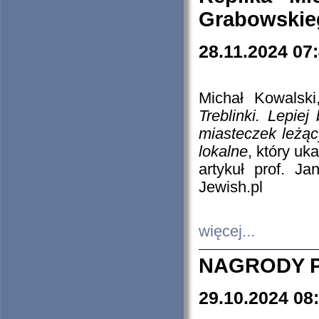
Grabowskieg
28.11.2024 07
Michał Kowalski
Treblinki. Lepie
miasteczek leżąc
lokalne
, który uk
artykuł prof. J
Jewish.pl
więcej...
NAGRODY P
29.10.2024 08