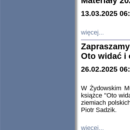
Materiały 20
13.03.2025 06
więcej...
Zapraszamy
Oto widać i
26.02.2025 06
W Żydowskim Muz
książce "Oto wid
ziemiach polski
Piotr Sadzik.
więcej...