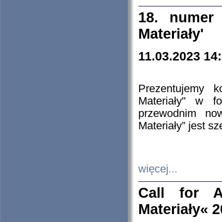
18. numer 
Materiały'
11.03.2023 14
Prezentujemy k
Materiały" w 
przewodnim now
Materiały” jest s
więcej...
Call for A
Materiały« 