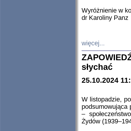
Wyróżnienie w k
dr Karoliny Panz
więcej...
ZAPOWIEDŹ
słychać
25.10.2024 11
W listopadzie, p
podsumowująca p
– społeczeństw
Żydów (1939–194