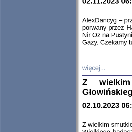
02.11.2023 06
AlexDancyg – przy
porwany przez H
Nir Oz na Pustyn
Gazy. Czekamy tu
więcej...
Z wielki
Głowińskie
02.10.2023 06
Z wielkim smutki