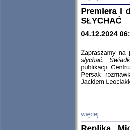
Premiera i
SŁYCHAĆ
04.12.2024 06
Zapraszamy na p
słychać. Świad
publikacji Cen
Persak rozmawi
Jackiem Leociaki
więcej...
Replika Mi