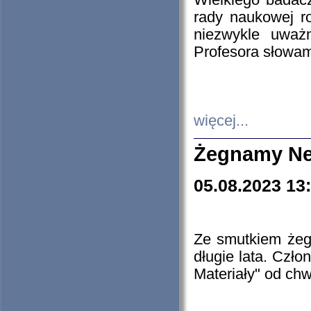
Wielkiego badacz
rady naukowej ro
niezwykle uważn
Profesora słowam
więcej...
Żegnamy Ne
05.08.2023 13
Ze smutkiem żeg
długie lata. Czł
Materiały" od chw