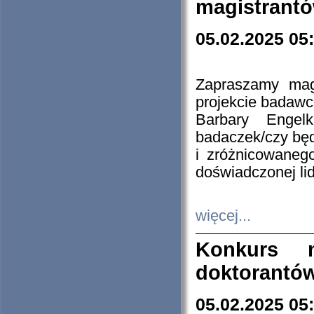
magistrantó
05.02.2025 05
Zapraszamy mag
projekcie badaw
Barbary Engel
badaczek/czy będ
i zróżnicowaneg
doświadczonej lid
więcej...
Konkurs n
doktorantó
05.02.2025 05