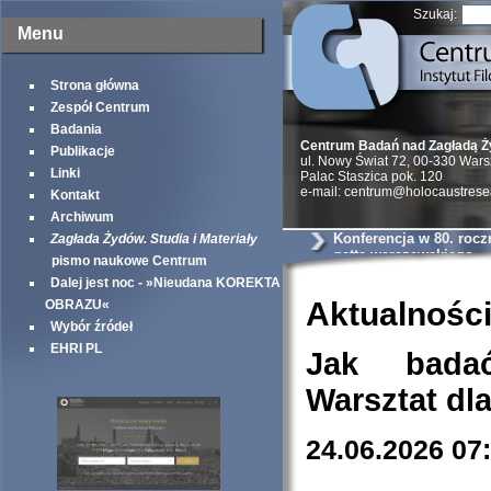
Szukaj:
Menu
Strona główna
Zespół Centrum
Badania
Centrum Badań nad Zagładą 
Publikacje
ul. Nowy Świat 72, 00-330 War
Linki
Palac Staszica pok. 120
e-mail: centrum@holocaustrese
Kontakt
Archiwum
Konferencja w 80. rocz
Zagłada Żydów. Studia i Materiały
getta warszawskiego
pismo naukowe Centrum
Dalej jest noc - »Nieudana KOREKTA
Aktualnośc
OBRAZU«
Wybór źródeł
EHRI PL
Jak bada
Warsztat dl
24.06.2026 07