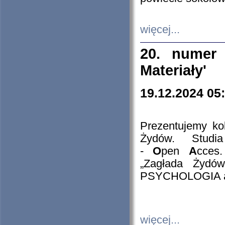
więcej...
20. numer 
Materiały'
19.12.2024 05
Prezentujemy kol
Żydów. Stud
-
O
pen
A
cces
„Zagłada Żydów
PSYCHOLOGIA 
więcej...