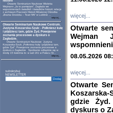
historii
Otwarte Seminarium Naukowe Wioletta
Wejmann „Ja to pamiętam”. Zagłada we
wspomnieniach świadkiń i świadków historii: relacje
z archiwum Pracowni Historii Mówionej Ośrodka
więcej...
„Brama Grodzka – Teatr NN” w Lublinie ...
więcej...
Otwarte Seminarium Naukowe Centrum.
Otwarte se
Justyna Koszarska-Szulc - Połkniesz kulę
i pójdziesz tam, gdzie Żyd. Powojenne
Wejman 
zeznania procesowe a dyskurs o
Zagładzie.
Otwarte Seminarium Naukowe Justyna
wspomnienia
Koszarska-Szulc „Połkniesz kulę i pójdziesz tam,
gdzie Żyd”. Powojenne zeznania procesowe a
dyskurs o Zagładzie Spotkanie odbędzie się w
środę 15 kwietnia br. w sali 161 w Pałacu St...
08.05.2026 08
więcej...
subskrybuj
więcej...
NEWSLETTER
Otwarte Se
Koszarska-S
gdzie Żyd
dyskurs o Z