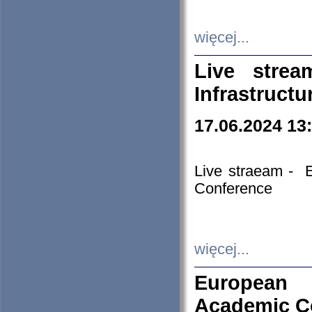
więcej...
Live stre
Infrastruct
17.06.2024 13
Live straeam - 
Conference
więcej...
European H
Academic C