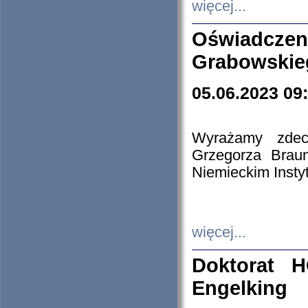
więcej...
Oświadczen
Grabowskie
05.06.2023 09
Wyrażamy zdecy
Grzegorza Brau
Niemieckim Insty
więcej...
Doktorat H
Engelking