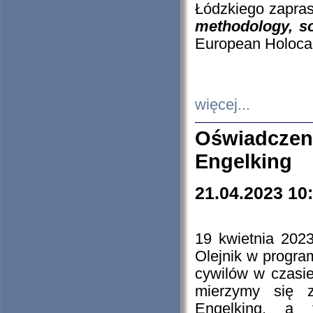
Łódzkiego zapras
methodology, so
European Holocau
więcej...
Oświadczen
Engelking
21.04.2023 10
19 kwietnia 2023
Olejnik w progra
cywilów w czasie
mierzymy się z
Engelking, a 