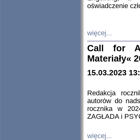
oświadczenie cz
więcej...
Call for A
Materiały« 
15.03.2023 13
Redakcja roczn
autorów do nads
rocznika w 202
ZAGŁADA i PS
więcej...