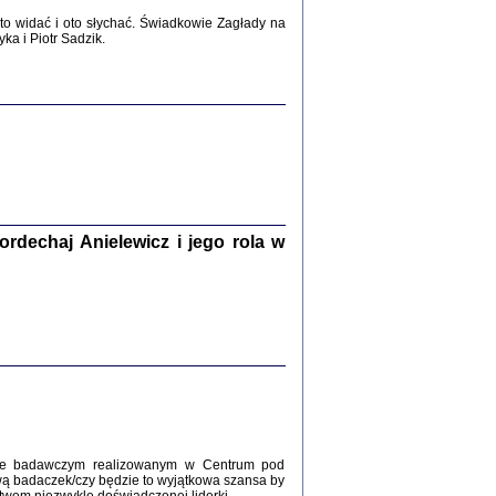
2017
o widać i oto słychać. Świadkowie Zagłady na
a i Piotr Sadzik.
WŚRÓD ZATRUTYCH NOŻY ...
i z getta i okupowanej Warszawy
c. i wstępem opatrzyła Agnieszka
Haska
Warszawa 2017
dechaj Anielewicz i jego rola w
, Z POMOCĄ BOŻĄ, JUŻ NIEBAWEM ...
 i Mirki Piżyców o życiu w getcie i okupowanej
ępem opatrzyła Barbara Engelking i Havi Dreifuss
2017
kcie badawczym realizowanym w Centrum pod
wą badaczek/czy będzie to wyjątkowa szansa by