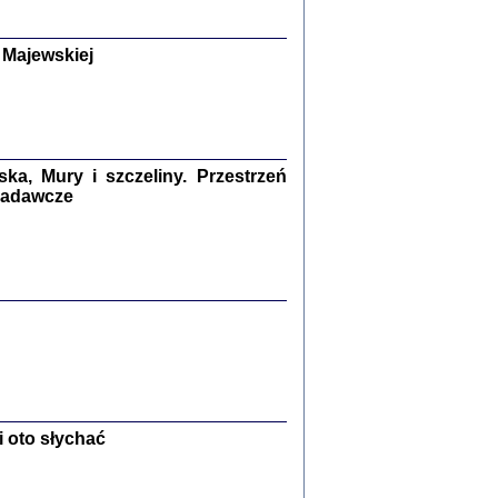
y Żydów w wybranych powiatach
okupowanej Polski
p Barbara Engelking, Jan Grabowski
 Majewskiej
Warszawa 2018
GA, ŻADNE KŁAMSTWO ...
a z warszawskiego getta
dler
,
oprac. i wstępem opatrzyła
Marta Janczewska
a, Mury i szczeliny. Przestrzeń
2018
 badawcze
Zagłada Żydów.
Studia i Materiały
nr 13, R. 2017
Warszawa 2017
 oto słychać
Ż PRZESZLI ...
sany w bunkrze (Żółkiew 1942-1944)
er
,
oprac. i wstępem opatrzyła Anna Wylegała