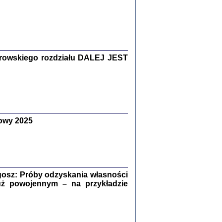
Zagłada Żydów.
Studia i Materiały
nr 15, R. 2019
Warszawa 2019
rowskiego rozdziału DALEJ JEST
owy 2025
ów.
iały
8
18
osz: Próby odzyskania własności
uż powojennym – na przykładzie