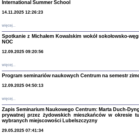
International Summer School
14.11.2025 12:26:23
więcej...
Spotkanie z Michałem Kowalskim wokół sokołowsko-węg
NOC
12.09.2025 09:20:56
więcej...
Program seminariów naukowych Centrum na semestr zim
Zagłada Żyd
Studia i Mater
12.09.2025 04:50:13
nr 14, R. 201
Warszawa 20
więcej...
Zapis Seminarium Naukowego Centrum: Marta Duch-Dyng
prywatnej przez żydowskich mieszkańców w okresie t
wybranych miejscowości Lubelszczyzny
29.05.2025 07:41:34