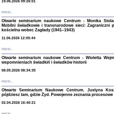
19.06.2026 09:26:01
więcej...
Otwarte seminarium naukowe Centrum - Monika Stolarcz
Mobilni świadkowie i transnarodowe sieci: Zagraniczni 
kościelna wobec Zagłady (1941–1943)
11.06.2026 12:05:44
Znowu mieliśmy
Dzienniki i pam
Binder Elza (El
więcej...
Wagner Rózia
oprac. Aleksa
Otwarte seminarium naukowe Centrum - Wioletta Wej
Warszawa 202
wspomnieniach świadkiń i świadków historii
08.05.2026 08:34:35
więcej...
oprac. Aleksan
Otwarte Seminarium Naukowe Centrum. Justyna Kosza
pójdziesz tam, gdzie Żyd. Powojenne zeznania procesowe 
02.04.2026 16:40:21
więcej...