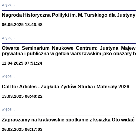
DALEJ JEST NOC. Los
więcej...
red. i wstę
Nagroda Historyczna Polityki im. M. Turskiego dla Justyny
06.05.2025 18:46:48
ŻADNA BLA
więcej...
Wspomnieni
Stanisław A
Otwarte Seminarium Naukowe Centrum: Justyna Majewsk
Warszawa 
prywatna i publiczna w getcie warszawskim jako obszary
11.04.2025 07:51:24
więcej...
Call for Articles - Zagłada Żydów. Studia i Materiały 2026
13.03.2025 06:40:22
więcej...
Zapraszamy na krakowskie spotkanie z książką Oto widać i
TYLEŚMY JU
Dziennik pi
26.02.2025 06:17:03
Clara Kram