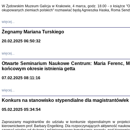
Warszawa 
W Żydowskim Muzeum Galicja w Krakowie, 4 marca, godz. 18.00 - o książce "Ot
okupowanych ziemiach polskich" rozmawiać będą Agnieszka Haska, Roma Sendyk
więcej...
Żegnamy Mariana Turskiego
20.02.2025 06:50:32
Zapisk
Tadeusz Obremski, opra
więcej...
Otwarte Seminarium Naukowe Centrum: Maria Ferenc, Mor
końcowym okresie istnienia getta
07.02.2025 08:11:16
więcej...
PO WOJNIE
Pisma Kopla
Konkurs na stanowisko stypendialne dla magistrantów/ek
Warszawie
oprac. i wst
05.02.2025 05:34:54
Warszawa 
Zapraszamy magistrantów do udziału w konkursie stypendialnym w proje
kierownictwem prof. Barbary Engelking. Dla rozpoczynających aktywność nauko