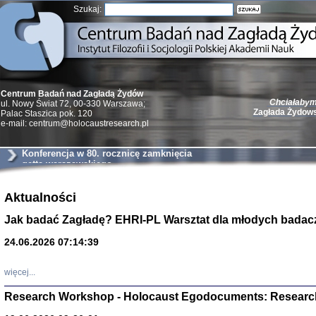
Szukaj:
Chciałabym 
Centrum Badań nad Zagładą Żydów
Zagłada Żydow
ul. Nowy Świat 72, 00-330 Warszawa;
Palac Staszica pok. 120
e-mail: centrum@holocaustresearch.pl
Konferencja w 80. rocznicę zamknięcia
getta warszawskiego
Żydzi w walc
Aktualności
Germany 193
Natalia Aleksiun, 
Jak badać Zagładę? EHRI-PL Warsztat dla młodych badac
Deborah Dash Moor
Turski, Laurence 
(Arkadij Zelcer)
24.06.2026 07:14:39
red. Krzysztof Pe
Warszawa 20
więcej...
Research Workshop - Holocaust Egodocuments: Researc