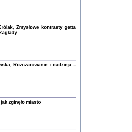
kiego Żyda wspomnienia, łzy i myśli
Zapiski z okupacyjnej Warszawy
konowski, oprac. Marta Janczewska
rólak, Zmysłowe kontrasty getta
Warszawa 2020
 Zagłady
Y TE SŁOWA JEST PRACOWNIKIEM
ska, Rozczarowanie i nadzieja –
GETTOWEJ INSTYTUCJI ...
nnika' i inne pisma z łódzkiego getta
 z jidysz, oprac. i wstęp. Monika Polit
Warszawa 2019
jak zginęło miasto
ETĘ NIEMIECKĄ ...
ny w ukryciu w Warszawie w latach 1943-1944
rg
,
oprac. i wstępem opatrzyła
Barbara Engelking
9