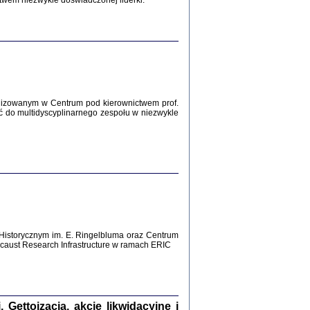
twem niezwykle doświadczonej liderki.
Zagłada Żydów.
Studia i Materiały
nr 12, R. 2016
Warszawa 2016
lizowanym w Centrum pod kierownictwem prof.
ć do multidyscyplinarnego zespołu w niezwykle
AŻ MAMY WSPANIAŁE ...
dzienniki Żydów z okolic Mińska
iego
tępem opatrzyła Barbara Engelking
2016
Historycznym im. E. Ringelbluma oraz Centrum
aust Research Infrastructure w ramach ERIC
T POSIADAĆ DOM POD ZIEMIĄ ...
ch z Zagłady w okolicach Dąbrowy
Tarnowskiej
oprac. i wstęp Jan Grabowski
Warszawa 2016
ettoizacja, akcje likwidacyjne i