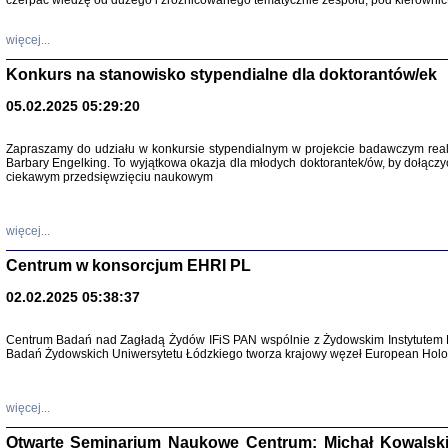
czerpać wiedzę od dużego i zróżnicowanego tematycznie zespołu, pod kierownic
więcej...
Konkurs na stanowisko stypendialne dla doktorantów/ek
05.02.2025 05:29:20
Zapraszamy do udziału w konkursie stypendialnym w projekcie badawczym rea
Barbary Engelking. To wyjątkowa okazja dla młodych doktorantek/ów, by dołączy
ciekawym przedsięwzięciu naukowym
SNY CHOCI
Okupacyjne 
Mazowieck
oprac. i ws
więcej...
Warszawa 
Centrum w konsorcjum EHRI PL
02.02.2025 05:38:37
Centrum Badań nad Zagładą Żydów IFiS PAN wspólnie z Żydowskim Instytutem 
Badań Żydowskich Uniwersytetu Łódzkiego tworza krajowy węzeł European Holoc
SZCZĘŚCIE JES
Losy kobiet ocalały
więcej...
Otwarte Seminarium Naukowe Centrum: Michał Kowalski, G