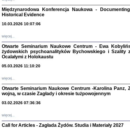
Zagłada Żyd
Studia i Mater
Międzynarodowa Konferencja Naukowa - Documenting 
nr 17, R. 202
Warszawa 20
Historical Evidence
10.03.2026 10:07:06
więcej...
Otwarte Seminarium Naukowe Centrum - Ewa Kobylińsk
NIE WIEMY CO PRZY
żydowskich psychoanalityków Bychowskiego i Szality z 
Dziennik p
Moszek Baum, oprac. Barb
Ocalałymi z Holokaustu
05.03.2026 11:10:20
więcej...
Otwarte Seminarium Naukowe Centrum -Karolina Panz, Z
wojną, w czasie Zagłady i okresie tużpowojennym
Zagłada Żyd
Studia i Mater
03.02.2026 07:36:36
nr 16, R. 202
Warszawa 20
więcej...
Call for Articles - Zagłada Żydów. Studia i Materiały 2027