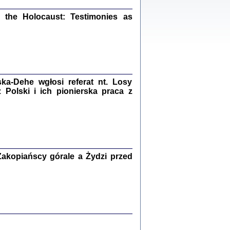
ów.
iały
the Holocaust: Testimonies as
1
21
a-Dehe wgłosi referat nt. Losy
NIESIE NAM KOLEJNA GODZINA ...
Polski i ich pionierska praca z
isany w ukryciu w latach 1943-1944
ara Engelking, tłum. z jidysz Monika
Polit
Warszawa 2020
akopiańscy górale a Żydzi przed
ów.
iały
0
20