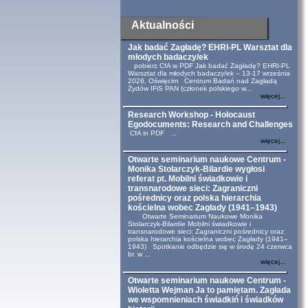
Aktualności
Jak badać Zagładę? EHRI-PL Warsztat dla
młodych badaczy/ek
pobierz CfA w PDF Jak badać Zagładę? EHRI-PL
Warsztat dla młodych badaczy/ek – 13-17 września
2026, Oświęcim Centrum Badań nad Zagładą
Żydów IFiS PAN (członek polskiego w...
więcej...
Research Workshop - Holocaust
Egodocuments: Research and Challenges
CfA in PDF ...
więcej...
Otwarte seminarium naukowe Centrum -
Monika Stolarczyk-Bilardie wygłosi
referat pt. Mobilni świadkowie i
transnarodowe sieci: Zagraniczni
pośrednicy oraz polska hierarchia
kościelna wobec Zagłady (1941–1943)
Otwarte Seminarium Naukowe Monika
Stolarczyk-Bilardie Mobilni świadkowie i
transnarodowe sieci: Zagraniczni pośrednicy oraz
polska hierarchia kościelna wobec Zagłady (1941–
1943) Spotkanie odbędzie się w środę 24 czerwca
br. w ...
więcej...
Otwarte seminarium naukowe Centrum -
Wioletta Wejman Ja to pamiętam. Zagłada
we wspomnieniach świadkiń i świadków