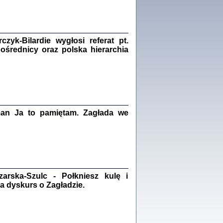
Zagłada Żydów.
Studia i Materiały
nr 18, R. 2022
Warszawa 2022
yk-Bilardie wygłosi referat pt.
pośrednicy oraz polska hierarchia
 iluzję, że żyjemy …
iętniki z Galicji Wschodniej
iszewa), Urman Jerzy Feliks, Strassler Szymon,
ndra Bańkowska
man Ja to pamiętam. Zagłada we
2
PAMIĘTNIK
Kalman Rotgeber
dra Bańkowska, wstęp Jacek Leociak
Warszawa 2021
rska-Szulc - Połkniesz kulę i
a dyskurs o Zagładzie.