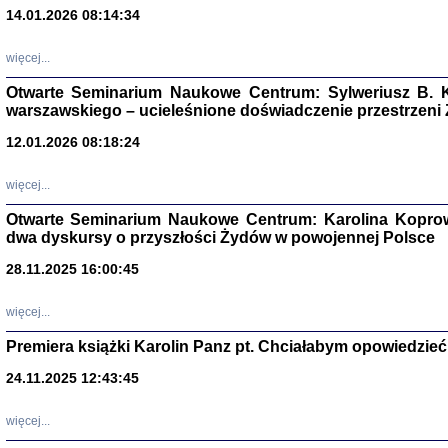
14.01.2026 08:14:34
Aryjs
więcej...
Sewek O
Otwarte Seminarium Naukowe Centrum: Sylweriusz B. K
warszawskiego – ucieleśnione doświadczenie przestrzeni
12.01.2026 08:18:24
więcej...
PISZĄC
Otwarte Seminarium Naukowe Centrum: Karolina Koprow
'z Dzie
dwa dyskursy o przyszłości Żydów w powojennej Polsce
Józef Zelkowicz, tłum.
28.11.2025 16:00:45
więcej...
Premiera książki Karolin Panz pt. Chciałabym opowiedzieć 
CZYTAJĄC GAZ
Dziennik pisa
24.11.2025 12:43:45
Jakub Hochbe
Warszawa 201
więcej...