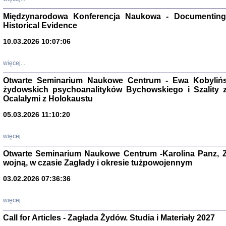
Zagłada Żyd
Studia i Mater
Międzynarodowa Konferencja Naukowa - Documenting 
nr 17, R. 202
Warszawa 20
Historical Evidence
10.03.2026 10:07:06
więcej...
Otwarte Seminarium Naukowe Centrum - Ewa Kobylińsk
NIE WIEMY CO PRZY
żydowskich psychoanalityków Bychowskiego i Szality z 
Dziennik p
Moszek Baum, oprac. Barb
Ocalałymi z Holokaustu
05.03.2026 11:10:20
więcej...
Otwarte Seminarium Naukowe Centrum -Karolina Panz, Z
wojną, w czasie Zagłady i okresie tużpowojennym
Zagłada Żyd
Studia i Mater
03.02.2026 07:36:36
nr 16, R. 202
Warszawa 20
więcej...
Call for Articles - Zagłada Żydów. Studia i Materiały 2027