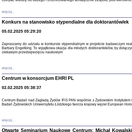
czerpać wiedzę od dużego i zróżnicowanego tematycznie zespołu, pod kierownic
więcej...
Konkurs na stanowisko stypendialne dla doktorantów/ek
05.02.2025 05:29:20
Zapraszamy do udziału w konkursie stypendialnym w projekcie badawczym rea
Barbary Engelking. To wyjątkowa okazja dla młodych doktorantek/ów, by dołączy
ciekawym przedsięwzięciu naukowym
SNY CHOCI
Okupacyjne 
Mazowieck
oprac. i ws
więcej...
Warszawa 
Centrum w konsorcjum EHRI PL
02.02.2025 05:38:37
Centrum Badań nad Zagładą Żydów IFiS PAN wspólnie z Żydowskim Instytutem 
Badań Żydowskich Uniwersytetu Łódzkiego tworza krajowy węzeł European Holoc
SZCZĘŚCIE JES
Losy kobiet ocalały
więcej...
Otwarte Seminarium Naukowe Centrum: Michał Kowalski, G