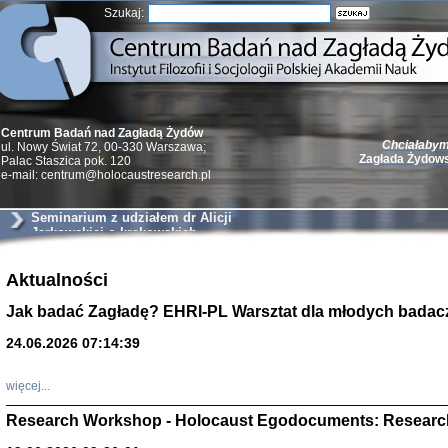
Szukaj:
Chciałabym 
Centrum Badań nad Zagładą Żydów
Zagłada Żydow
ul. Nowy Świat 72, 00-330 Warszawa;
Palac Staszica pok. 120
e-mail: centrum@holocaustresearch.pl
Seminarium z udziałem dr Alicji
Jarkowskiej o krakowskich
szantażystach i szmalcownikach
Żydzi w walc
Aktualności
Germany 193
Natalia Aleksiun, 
Jak badać Zagładę? EHRI-PL Warsztat dla młodych badac
Deborah Dash Moor
Turski, Laurence 
(Arkadij Zelcer)
24.06.2026 07:14:39
red. Krzysztof Pe
Warszawa 20
więcej...
Research Workshop - Holocaust Egodocuments: Researc