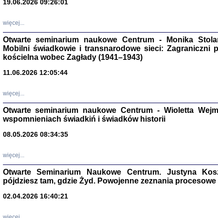
19.06.2026 09:26:01
więcej...
Otwarte seminarium naukowe Centrum - Monika Stolarcz
Mobilni świadkowie i transnarodowe sieci: Zagraniczni 
kościelna wobec Zagłady (1941–1943)
11.06.2026 12:05:44
Znowu mieliśmy
Dzienniki i pam
Binder Elza (El
więcej...
Wagner Rózia
oprac. Aleksa
Otwarte seminarium naukowe Centrum - Wioletta Wej
Warszawa 202
wspomnieniach świadkiń i świadków historii
08.05.2026 08:34:35
więcej...
oprac. Aleksan
Otwarte Seminarium Naukowe Centrum. Justyna Kosza
pójdziesz tam, gdzie Żyd. Powojenne zeznania procesowe 
02.04.2026 16:40:21
więcej...