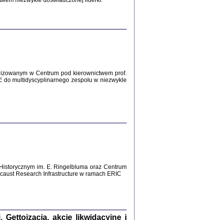
twem niezwykle doświadczonej liderki.
Zagłada Żydów.
Studia i Materiały
nr 12, R. 2016
Warszawa 2016
lizowanym w Centrum pod kierownictwem prof.
ć do multidyscyplinarnego zespołu w niezwykle
AŻ MAMY WSPANIAŁE ...
dzienniki Żydów z okolic Mińska
iego
tępem opatrzyła Barbara Engelking
2016
Historycznym im. E. Ringelbluma oraz Centrum
aust Research Infrastructure w ramach ERIC
T POSIADAĆ DOM POD ZIEMIĄ ...
ch z Zagłady w okolicach Dąbrowy
Tarnowskiej
oprac. i wstęp Jan Grabowski
Warszawa 2016
ettoizacja, akcje likwidacyjne i