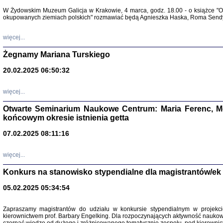
Warszawa 
W Żydowskim Muzeum Galicja w Krakowie, 4 marca, godz. 18.00 - o książce "Ot
okupowanych ziemiach polskich" rozmawiać będą Agnieszka Haska, Roma Sendyk
więcej...
Żegnamy Mariana Turskiego
20.02.2025 06:50:32
Zapisk
Tadeusz Obremski, opra
więcej...
Otwarte Seminarium Naukowe Centrum: Maria Ferenc, Mor
końcowym okresie istnienia getta
07.02.2025 08:11:16
więcej...
PO WOJNIE
Pisma Kopla
Konkurs na stanowisko stypendialne dla magistrantów/ek
Warszawie
oprac. i wst
05.02.2025 05:34:54
Warszawa 
Zapraszamy magistrantów do udziału w konkursie stypendialnym w proje
kierownictwem prof. Barbary Engelking. Dla rozpoczynających aktywność nauko