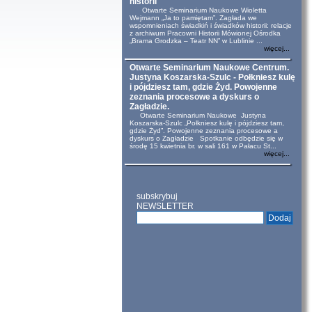
historii
Otwarte Seminarium Naukowe Wioletta
Wejmann „Ja to pamiętam”. Zagłada we
wspomnieniach świadkiń i świadków historii: relacje
z archiwum Pracowni Historii Mówionej Ośrodka
„Brama Grodzka – Teatr NN” w Lublinie ...
więcej...
Otwarte Seminarium Naukowe Centrum.
Justyna Koszarska-Szulc - Połkniesz kulę
i pójdziesz tam, gdzie Żyd. Powojenne
zeznania procesowe a dyskurs o
Zagładzie.
Otwarte Seminarium Naukowe Justyna
Koszarska-Szulc „Połkniesz kulę i pójdziesz tam,
gdzie Żyd”. Powojenne zeznania procesowe a
dyskurs o Zagładzie Spotkanie odbędzie się w
środę 15 kwietnia br. w sali 161 w Pałacu St...
więcej...
subskrybuj
NEWSLETTER