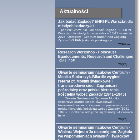
Aktualności
Jak badać Zagładę? EHRI-PL Warsztat dla
młodych badaczy/ek
pobierz CfA w PDF Jak badać Zagładę? EHRI-PL
Warsztat dla młodych badaczy/ek – 13-17 września
2026, Oświęcim Centrum Badań nad Zagładą
Żydów IFiS PAN (członek polskiego w...
więcej...
Research Workshop - Holocaust
Egodocuments: Research and Challenges
CfA in PDF ...
więcej...
Otwarte seminarium naukowe Centrum -
Monika Stolarczyk-Bilardie wygłosi
referat pt. Mobilni świadkowie i
transnarodowe sieci: Zagraniczni
pośrednicy oraz polska hierarchia
kościelna wobec Zagłady (1941–1943)
Otwarte Seminarium Naukowe Monika
Stolarczyk-Bilardie Mobilni świadkowie i
transnarodowe sieci: Zagraniczni pośrednicy oraz
polska hierarchia kościelna wobec Zagłady (1941–
1943) Spotkanie odbędzie się w środę 24 czerwca
br. w ...
więcej...
Otwarte seminarium naukowe Centrum -
Wioletta Wejman Ja to pamiętam. Zagłada
we wspomnieniach świadkiń i świadków