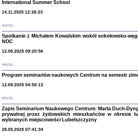
International Summer School
14.11.2025 12:26:23
więcej...
Spotkanie z Michałem Kowalskim wokół sokołowsko-węg
NOC
12.09.2025 09:20:56
więcej...
Program seminariów naukowych Centrum na semestr zim
Zagłada Żyd
Studia i Mater
12.09.2025 04:50:13
nr 14, R. 201
Warszawa 20
więcej...
Zapis Seminarium Naukowego Centrum: Marta Duch-Dyng
prywatnej przez żydowskich mieszkańców w okresie t
wybranych miejscowości Lubelszczyzny
29.05.2025 07:41:34