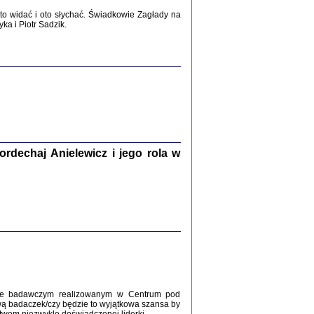
2017
o widać i oto słychać. Świadkowie Zagłady na
a i Piotr Sadzik.
WŚRÓD ZATRUTYCH NOŻY ...
i z getta i okupowanej Warszawy
c. i wstępem opatrzyła Agnieszka
Haska
Warszawa 2017
dechaj Anielewicz i jego rola w
, Z POMOCĄ BOŻĄ, JUŻ NIEBAWEM ...
 i Mirki Piżyców o życiu w getcie i okupowanej
ępem opatrzyła Barbara Engelking i Havi Dreifuss
2017
kcie badawczym realizowanym w Centrum pod
wą badaczek/czy będzie to wyjątkowa szansa by