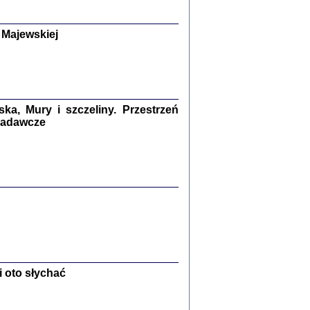
y Żydów w wybranych powiatach
okupowanej Polski
p Barbara Engelking, Jan Grabowski
 Majewskiej
Warszawa 2018
GA, ŻADNE KŁAMSTWO ...
a z warszawskiego getta
dler
,
oprac. i wstępem opatrzyła
Marta Janczewska
a, Mury i szczeliny. Przestrzeń
2018
 badawcze
Zagłada Żydów.
Studia i Materiały
nr 13, R. 2017
Warszawa 2017
 oto słychać
Ż PRZESZLI ...
sany w bunkrze (Żółkiew 1942-1944)
er
,
oprac. i wstępem opatrzyła Anna Wylegała