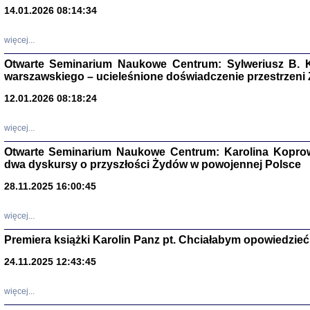
14.01.2026 08:14:34
Aryjs
więcej...
Sewek O
Otwarte Seminarium Naukowe Centrum: Sylweriusz B. K
warszawskiego – ucieleśnione doświadczenie przestrzeni
12.01.2026 08:18:24
więcej...
PISZĄC
Otwarte Seminarium Naukowe Centrum: Karolina Koprow
'z Dzie
dwa dyskursy o przyszłości Żydów w powojennej Polsce
Józef Zelkowicz, tłum.
28.11.2025 16:00:45
więcej...
Premiera książki Karolin Panz pt. Chciałabym opowiedzieć 
CZYTAJĄC GAZ
Dziennik pisa
24.11.2025 12:43:45
Jakub Hochbe
Warszawa 201
więcej...