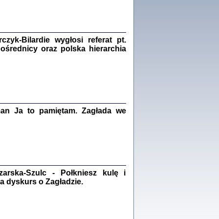
Zagłada Żydów.
Studia i Materiały
nr 18, R. 2022
Warszawa 2022
yk-Bilardie wygłosi referat pt.
pośrednicy oraz polska hierarchia
 iluzję, że żyjemy …
iętniki z Galicji Wschodniej
iszewa), Urman Jerzy Feliks, Strassler Szymon,
ndra Bańkowska
man Ja to pamiętam. Zagłada we
2
PAMIĘTNIK
Kalman Rotgeber
dra Bańkowska, wstęp Jacek Leociak
Warszawa 2021
rska-Szulc - Połkniesz kulę i
a dyskurs o Zagładzie.