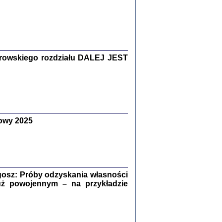
Zagłada Żydów.
Studia i Materiały
nr 15, R. 2019
Warszawa 2019
rowskiego rozdziału DALEJ JEST
owy 2025
ów.
iały
8
18
osz: Próby odzyskania własności
uż powojennym – na przykładzie