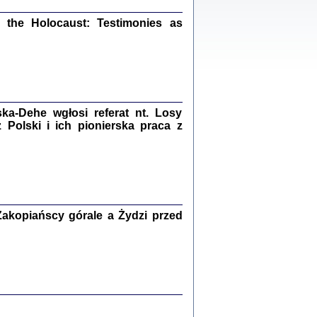
ów.
iały
the Holocaust: Testimonies as
1
21
a-Dehe wgłosi referat nt. Losy
NIESIE NAM KOLEJNA GODZINA ...
Polski i ich pionierska praca z
isany w ukryciu w latach 1943-1944
ara Engelking, tłum. z jidysz Monika
Polit
Warszawa 2020
akopiańscy górale a Żydzi przed
ów.
iały
0
20