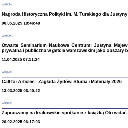
DALEJ JEST NOC. Los
więcej...
red. i wstę
Nagroda Historyczna Polityki im. M. Turskiego dla Justyny
06.05.2025 18:46:48
ŻADNA BLA
więcej...
Wspomnieni
Stanisław A
Otwarte Seminarium Naukowe Centrum: Justyna Majewsk
Warszawa 
prywatna i publiczna w getcie warszawskim jako obszary
11.04.2025 07:51:24
więcej...
Call for Articles - Zagłada Żydów. Studia i Materiały 2026
13.03.2025 06:40:22
więcej...
Zapraszamy na krakowskie spotkanie z książką Oto widać i
TYLEŚMY JU
Dziennik pi
26.02.2025 06:17:03
Clara Kram