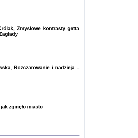
kiego Żyda wspomnienia, łzy i myśli
Zapiski z okupacyjnej Warszawy
konowski, oprac. Marta Janczewska
rólak, Zmysłowe kontrasty getta
Warszawa 2020
 Zagłady
Y TE SŁOWA JEST PRACOWNIKIEM
ska, Rozczarowanie i nadzieja –
GETTOWEJ INSTYTUCJI ...
nnika' i inne pisma z łódzkiego getta
 z jidysz, oprac. i wstęp. Monika Polit
Warszawa 2019
jak zginęło miasto
ETĘ NIEMIECKĄ ...
ny w ukryciu w Warszawie w latach 1943-1944
rg
,
oprac. i wstępem opatrzyła
Barbara Engelking
9