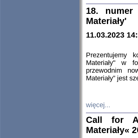
18. numer 
Materiały'
11.03.2023 14
Prezentujemy k
Materiały" w 
przewodnim now
Materiały” jest s
więcej...
Call for A
Materiały« 