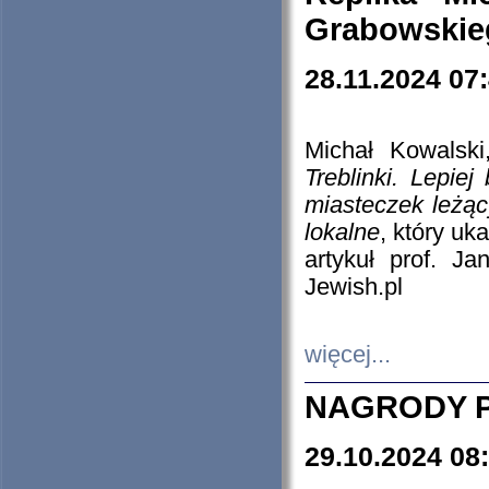
Grabowskieg
28.11.2024 07
Michał Kowalski
Treblinki. Lepie
miasteczek leżąc
lokalne
, który uk
artykuł prof. J
Jewish.pl
więcej...
NAGRODY P
29.10.2024 08