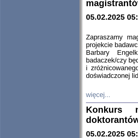
magistrantó
05.02.2025 05
Zapraszamy mag
projekcie badaw
Barbary Engel
badaczek/czy będ
i zróżnicowaneg
doświadczonej lid
więcej...
Konkurs n
doktorantó
05.02.2025 05