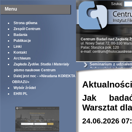
Szukaj:
Menu
Strona główna
Zespół Centrum
Badania
Centrum Badań nad Zagładą 
Publikacje
ul. Nowy Świat 72, 00-330 War
Linki
Palac Staszica pok. 120
e-mail: centrum@holocaustrese
Kontakt
Archiwum
Seminarium z udziałem 
Zagłada Żydów. Studia i Materiały
Jarkowskiej o krakows
pismo naukowe Centrum
szantażystach i szmal
Dalej jest noc - »Nieudana KOREKTA
Aktualnośc
OBRAZU«
Wybór źródeł
EHRI PL
Jak bada
Warsztat dl
24.06.2026 07