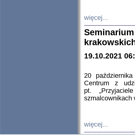
więcej...
Seminarium
krakowskich
19.10.2021 06
20 październik
Centrum z udzia
pt. „Przyjacie
szmalcownikach
więcej...