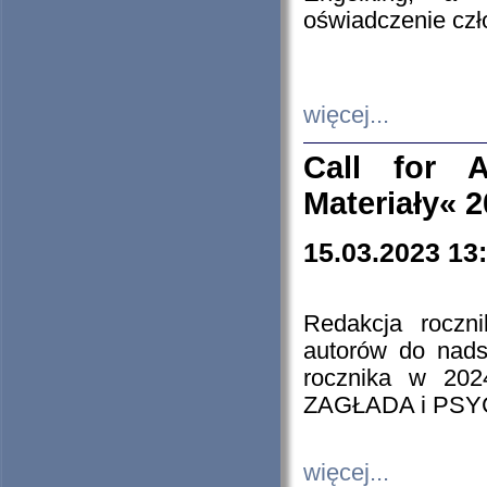
oświadczenie cz
więcej...
Call for A
Materiały« 
15.03.2023 13
Redakcja roczn
autorów do nads
rocznika w 202
ZAGŁADA i PS
więcej...