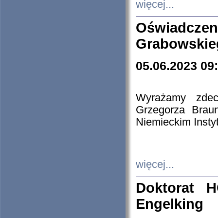
więcej...
Oświadczen
Grabowskie
05.06.2023 09
Wyrażamy zdecy
Grzegorza Brau
Niemieckim Insty
więcej...
Doktorat H
Engelking