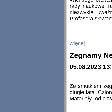
Wielkiego badacz
rady naukowej ro
niezwykle uważn
Profesora słowam
więcej...
Żegnamy Ne
05.08.2023 13
Ze smutkiem żeg
długie lata. Czł
Materiały" od chw