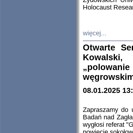
Żydowskich Uniw
Holocaust Resear
więcej...
Otwarte Se
Kowalski, 
„polowanie
węgrowskim.
08.01.2025 13
Zapraszamy do 
Badań nad Zagła
wygłosi referat "
powiecie sokołow