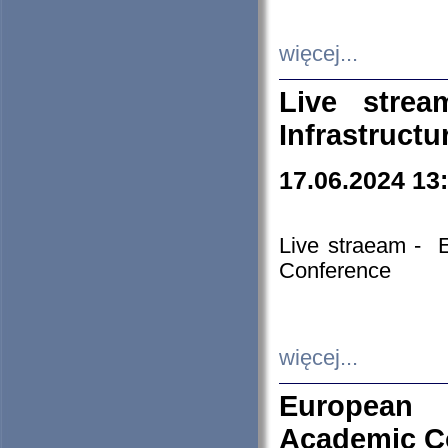
więcej...
Live stre
Infrastruct
17.06.2024 13
Live straeam - 
Conference
więcej...
European H
Academic C