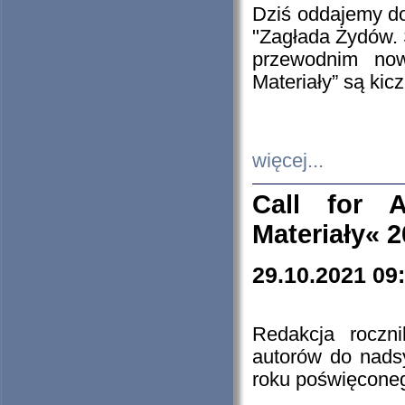
Dziś oddajemy 
"Zagłada Żydów. 
przewodnim now
Materiały” są kic
więcej...
Call for A
Materiały« 
29.10.2021 09
Redakcja roczn
autorów do nads
roku poświęcone