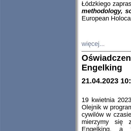
Łódzkiego zapras
methodology, so
European Holocau
więcej...
Oświadczen
Engelking
21.04.2023 10
19 kwietnia 2023
Olejnik w progra
cywilów w czasie
mierzymy się z
Engelking, a 