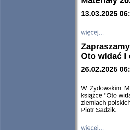
Materiały 20
13.03.2025 06
więcej...
Zapraszamy
Oto widać i
26.02.2025 06
W Żydowskim Muz
książce "Oto wid
ziemiach polski
Piotr Sadzik.
więcej...