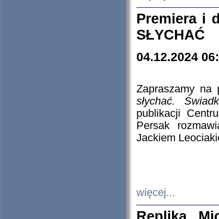
Premiera i
SŁYCHAĆ
04.12.2024 06
Zapraszamy na p
słychać. Świad
publikacji Cen
Persak rozmawi
Jackiem Leociaki
więcej...
Replika Mi