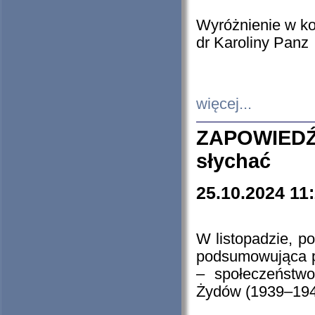
Wyróżnienie w k
dr Karoliny Panz
więcej...
ZAPOWIEDŹ
słychać
25.10.2024 11
W listopadzie, p
podsumowująca p
– społeczeństw
Żydów (1939–194