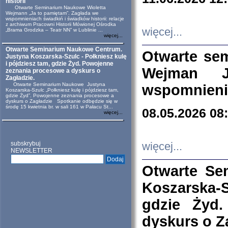
historii
Otwarte Seminarium Naukowe Wioletta
Wejmann „Ja to pamiętam”. Zagłada we
wspomnieniach świadkiń i świadków historii: relacje
z archiwum Pracowni Historii Mówionej Ośrodka
więcej...
„Brama Grodzka – Teatr NN” w Lublinie ...
więcej...
Otwarte Seminarium Naukowe Centrum.
Otwarte se
Justyna Koszarska-Szulc - Połkniesz kulę
i pójdziesz tam, gdzie Żyd. Powojenne
Wejman 
zeznania procesowe a dyskurs o
Zagładzie.
Otwarte Seminarium Naukowe Justyna
wspomnienia
Koszarska-Szulc „Połkniesz kulę i pójdziesz tam,
gdzie Żyd”. Powojenne zeznania procesowe a
dyskurs o Zagładzie Spotkanie odbędzie się w
środę 15 kwietnia br. w sali 161 w Pałacu St...
08.05.2026 08
więcej...
subskrybuj
więcej...
NEWSLETTER
Otwarte Se
Koszarska-S
gdzie Żyd
dyskurs o Z