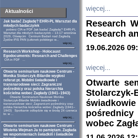
więcej...
Aktualności
Research W
Jak badać Zagładę? EHRI-PL Warsztat dla
młodych badaczy/ek
pobierz CfA w PDF Jak badać Zagładę? EHRI-PL
Research an
Warsztat dla młodych badaczy/ek – 13-17 września
2026, Oświęcim Centrum Badań nad Zagładą
Żydów IFiS PAN (członek polskiego w...
więcej...
19.06.2026 09
Research Workshop - Holocaust
Egodocuments: Research and Challenges
CfA in PDF ...
więcej...
więcej...
Otwarte seminarium naukowe Centrum -
Monika Stolarczyk-Bilardie wygłosi
Otwarte se
referat pt. Mobilni świadkowie i
transnarodowe sieci: Zagraniczni
pośrednicy oraz polska hierarchia
Stolarczyk-
kościelna wobec Zagłady (1941–1943)
Otwarte Seminarium Naukowe Monika
świadkowie
Stolarczyk-Bilardie Mobilni świadkowie i
transnarodowe sieci: Zagraniczni pośrednicy oraz
polska hierarchia kościelna wobec Zagłady (1941–
pośrednicy
1943) Spotkanie odbędzie się w środę 24 czerwca
br. w ...
więcej...
wobec Zagła
Otwarte seminarium naukowe Centrum -
Wioletta Wejman Ja to pamiętam. Zagłada
we wspomnieniach świadkiń i świadków
11.06.2026 12