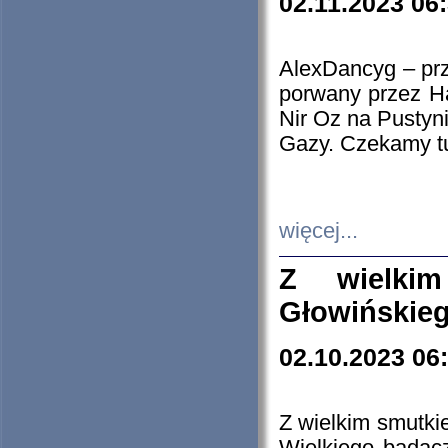
02.11.2023 06
AlexDancyg – przy
porwany przez H
Nir Oz na Pustyn
Gazy. Czekamy tu
więcej...
Z wielki
Głowińskie
02.10.2023 06
Z wielkim smutki