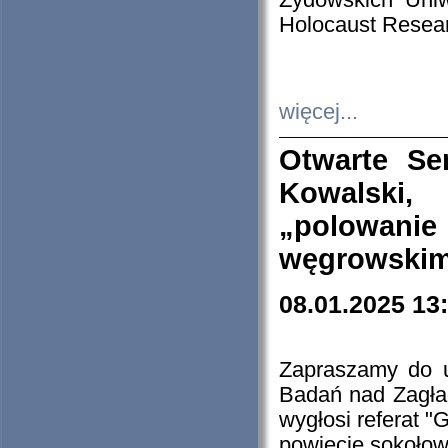
Żydowskich Uniw
Holocaust Resear
więcej...
Otwarte Se
Kowalski, 
„polowanie
węgrowskim.
08.01.2025 13
Zapraszamy do 
Badań nad Zagła
wygłosi referat "
powiecie sokołow