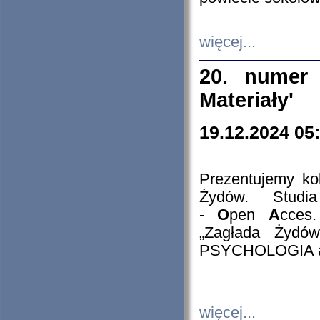
więcej...
20. numer 
Materiały'
19.12.2024 05
Prezentujemy kol
Żydów. Stud
-
O
pen
A
cces
„Zagłada Żydów
PSYCHOLOGIA 
więcej...