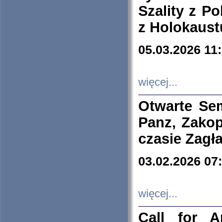
Szality z Po
z Holokaust
05.03.2026 11
więcej...
Otwarte Se
Panz, Zakop
czasie Zagł
03.02.2026 07
więcej...
Call for A