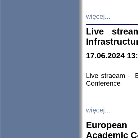
więcej...
Live stre
Infrastruct
17.06.2024 13
Live straeam - 
Conference
więcej...
European H
Academic C