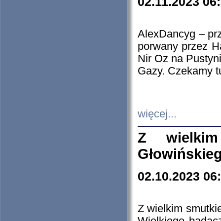
02.11.2023 06
AlexDancyg – przy
porwany przez H
Nir Oz na Pustyn
Gazy. Czekamy tu
więcej...
Z wielki
Głowińskie
02.10.2023 06
Z wielkim smutki