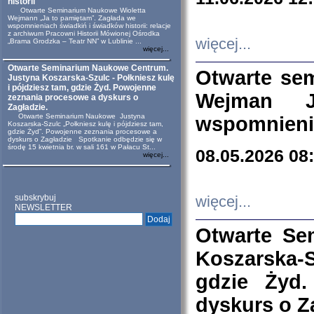
historii
Otwarte Seminarium Naukowe Wioletta
Wejmann „Ja to pamiętam”. Zagłada we
wspomnieniach świadkiń i świadków historii: relacje
z archiwum Pracowni Historii Mówionej Ośrodka
więcej...
„Brama Grodzka – Teatr NN” w Lublinie ...
więcej...
Otwarte Seminarium Naukowe Centrum.
Otwarte se
Justyna Koszarska-Szulc - Połkniesz kulę
i pójdziesz tam, gdzie Żyd. Powojenne
Wejman 
zeznania procesowe a dyskurs o
Zagładzie.
Otwarte Seminarium Naukowe Justyna
wspomnienia
Koszarska-Szulc „Połkniesz kulę i pójdziesz tam,
gdzie Żyd”. Powojenne zeznania procesowe a
dyskurs o Zagładzie Spotkanie odbędzie się w
środę 15 kwietnia br. w sali 161 w Pałacu St...
08.05.2026 08
więcej...
subskrybuj
więcej...
NEWSLETTER
Otwarte Se
Koszarska-S
gdzie Żyd
dyskurs o Z