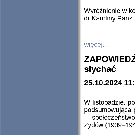
Wyróżnienie w k
dr Karoliny Panz
więcej...
ZAPOWIEDŹ
słychać
25.10.2024 11
W listopadzie, p
podsumowująca p
– społeczeństw
Żydów (1939–194