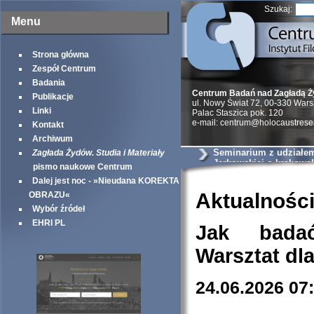
Szukaj:
Menu
Strona główna
Zespół Centrum
Badania
Centrum Badań nad Zagładą 
Publikacje
ul. Nowy Świat 72, 00-330 War
Linki
Palac Staszica pok. 120
e-mail: centrum@holocaustrese
Kontakt
Archiwum
Seminarium z udziałem 
Zagłada Żydów. Studia i Materiały
Jarkowskiej o krakows
pismo naukowe Centrum
szantażystach i szmal
Dalej jest noc - »Nieudana KOREKTA
Aktualnośc
OBRAZU«
Wybór źródeł
EHRI PL
Jak bada
Warsztat dl
24.06.2026 07