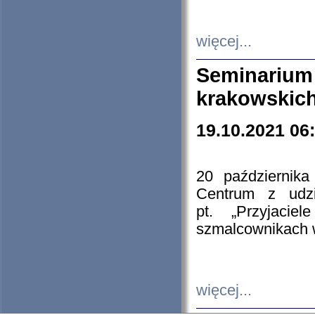
więcej...
Seminarium
krakowskich
19.10.2021 06
20 październik
Centrum z udzia
pt. „Przyjacie
szmalcownikach
więcej...