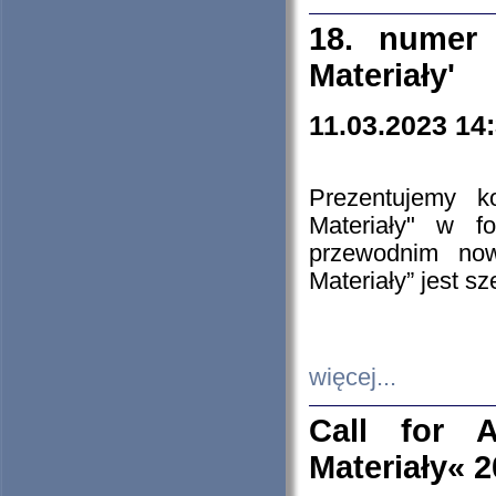
18. numer 
Materiały'
11.03.2023 14
Prezentujemy k
Materiały" w 
przewodnim now
Materiały” jest s
więcej...
Call for A
Materiały« 