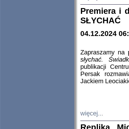
Premiera i
SŁYCHAĆ
04.12.2024 06
Zapraszamy na p
słychać. Świad
publikacji Cen
Persak rozmawi
Jackiem Leociaki
więcej...
Replika Mi