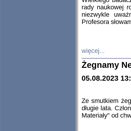
Wielkiego badacz
rady naukowej ro
niezwykle uważn
Profesora słowam
więcej...
Żegnamy Ne
05.08.2023 13
Ze smutkiem żeg
długie lata. Czł
Materiały" od chw