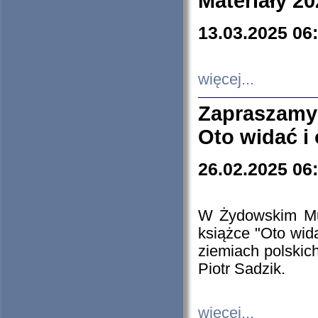
Materiały 20
13.03.2025 06
więcej...
Zapraszamy
Oto widać i
26.02.2025 06
W Żydowskim Muz
książce "Oto wid
ziemiach polski
Piotr Sadzik.
więcej...