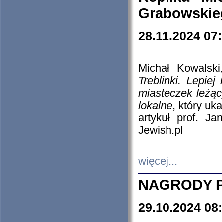
Grabowskieg
28.11.2024 07
Michał Kowalski
Treblinki. Lepie
miasteczek leżąc
lokalne
, który uk
artykuł prof. J
Jewish.pl
więcej...
NAGRODY P
29.10.2024 08