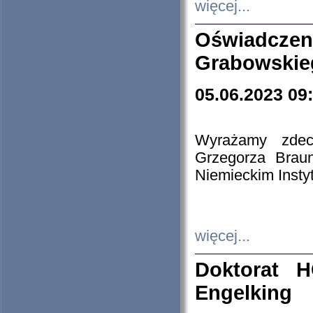
więcej...
Oświadczen
Grabowskie
05.06.2023 09
Wyrażamy zdecy
Grzegorza Brau
Niemieckim Insty
więcej...
Doktorat H
Engelking