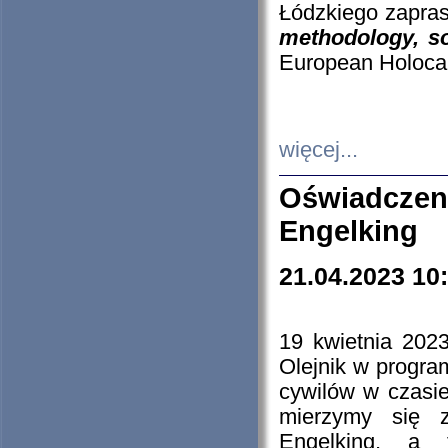
Łódzkiego zapras
methodology, so
European Holocau
więcej...
Oświadczen
Engelking
21.04.2023 10
19 kwietnia 2023
Olejnik w progra
cywilów w czasie
mierzymy się z
Engelking, a 