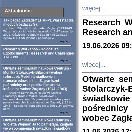
więcej...
Aktualności
Research W
Jak badać Zagładę? EHRI-PL Warsztat dla
młodych badaczy/ek
pobierz CfA w PDF Jak badać Zagładę? EHRI-PL
Research an
Warsztat dla młodych badaczy/ek – 13-17 września
2026, Oświęcim Centrum Badań nad Zagładą
Żydów IFiS PAN (członek polskiego w...
więcej...
19.06.2026 09
Research Workshop - Holocaust
Egodocuments: Research and Challenges
CfA in PDF ...
więcej...
więcej...
Otwarte seminarium naukowe Centrum -
Monika Stolarczyk-Bilardie wygłosi
Otwarte se
referat pt. Mobilni świadkowie i
transnarodowe sieci: Zagraniczni
pośrednicy oraz polska hierarchia
Stolarczyk-
kościelna wobec Zagłady (1941–1943)
Otwarte Seminarium Naukowe Monika
świadkowie
Stolarczyk-Bilardie Mobilni świadkowie i
transnarodowe sieci: Zagraniczni pośrednicy oraz
polska hierarchia kościelna wobec Zagłady (1941–
pośrednicy
1943) Spotkanie odbędzie się w środę 24 czerwca
br. w ...
więcej...
wobec Zagła
Otwarte seminarium naukowe Centrum -
Wioletta Wejman Ja to pamiętam. Zagłada
we wspomnieniach świadkiń i świadków
11.06.2026 12