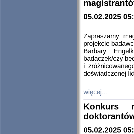
magistrantó
05.02.2025 05
Zapraszamy mag
projekcie badaw
Barbary Engel
badaczek/czy będ
i zróżnicowaneg
doświadczonej lid
więcej...
Konkurs n
doktorantó
05.02.2025 05