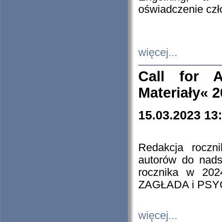
oświadczenie cz
więcej...
Call for A
Materiały« 
15.03.2023 13
Redakcja roczn
autorów do nads
rocznika w 202
ZAGŁADA i PS
więcej...