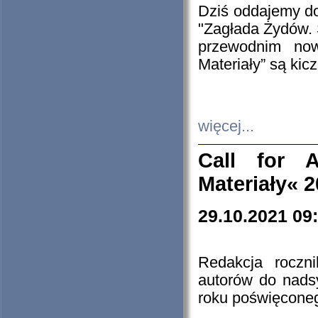
Dziś oddajemy 
"Zagłada Żydów. 
przewodnim now
Materiały” są kic
więcej...
Call for A
Materiały« 
29.10.2021 09
Redakcja roczn
autorów do nads
roku poświęcone