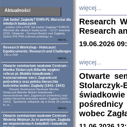
więcej...
Aktualności
Research W
Jak badać Zagładę? EHRI-PL Warsztat dla
młodych badaczy/ek
pobierz CfA w PDF Jak badać Zagładę? EHRI-PL
Research an
Warsztat dla młodych badaczy/ek – 13-17 września
2026, Oświęcim Centrum Badań nad Zagładą
Żydów IFiS PAN (członek polskiego w...
więcej...
19.06.2026 09
Research Workshop - Holocaust
Egodocuments: Research and Challenges
CfA in PDF ...
więcej...
więcej...
Otwarte seminarium naukowe Centrum -
Monika Stolarczyk-Bilardie wygłosi
Otwarte se
referat pt. Mobilni świadkowie i
transnarodowe sieci: Zagraniczni
pośrednicy oraz polska hierarchia
Stolarczyk-
kościelna wobec Zagłady (1941–1943)
Otwarte Seminarium Naukowe Monika
świadkowie
Stolarczyk-Bilardie Mobilni świadkowie i
transnarodowe sieci: Zagraniczni pośrednicy oraz
polska hierarchia kościelna wobec Zagłady (1941–
pośrednicy
1943) Spotkanie odbędzie się w środę 24 czerwca
br. w ...
więcej...
wobec Zagła
Otwarte seminarium naukowe Centrum -
Wioletta Wejman Ja to pamiętam. Zagłada
we wspomnieniach świadkiń i świadków
11.06.2026 12