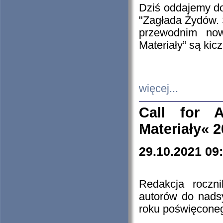
Dziś oddajemy 
"Zagłada Żydów. 
przewodnim now
Materiały” są kic
więcej...
Call for A
Materiały« 
29.10.2021 09
Redakcja roczn
autorów do nads
roku poświęcone