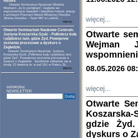
historii
Otwarte Seminarium Naukowe Wioletta
Wejmann „Ja to pamiętam”. Zagłada we
wspomnieniach świadkiń i świadków historii: relacje
z archiwum Pracowni Historii Mówionej Ośrodka
więcej...
„Brama Grodzka – Teatr NN” w Lublinie ...
więcej...
Otwarte Seminarium Naukowe Centrum.
Otwarte se
Justyna Koszarska-Szulc - Połkniesz kulę
i pójdziesz tam, gdzie Żyd. Powojenne
Wejman 
zeznania procesowe a dyskurs o
Zagładzie.
Otwarte Seminarium Naukowe Justyna
wspomnienia
Koszarska-Szulc „Połkniesz kulę i pójdziesz tam,
gdzie Żyd”. Powojenne zeznania procesowe a
dyskurs o Zagładzie Spotkanie odbędzie się w
środę 15 kwietnia br. w sali 161 w Pałacu St...
08.05.2026 08
więcej...
subskrybuj
więcej...
NEWSLETTER
Otwarte Se
Koszarska-S
gdzie Żyd
dyskurs o Z