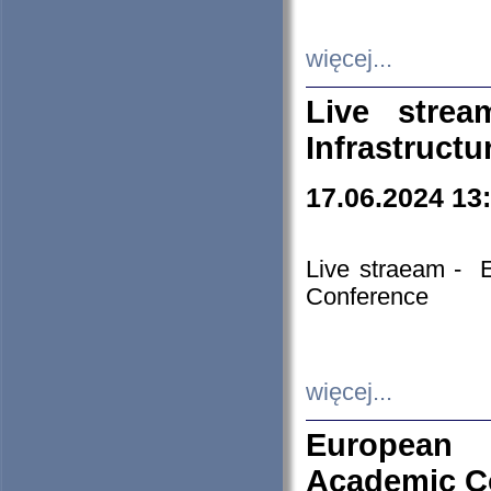
więcej...
Live stre
Infrastruct
17.06.2024 13
Live straeam - 
Conference
więcej...
European H
Academic C