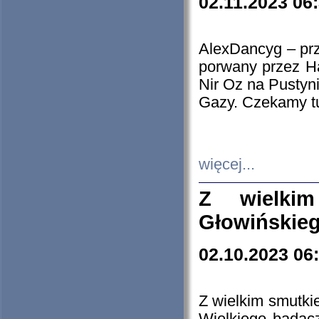
02.11.2023 06
AlexDancyg – przy
porwany przez H
Nir Oz na Pustyn
Gazy. Czekamy tu
więcej...
Z wielki
Głowińskie
02.10.2023 06
Z wielkim smutki