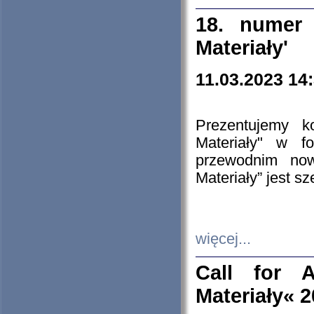
18. numer 
Materiały'
11.03.2023 14
Prezentujemy k
Materiały" w 
przewodnim now
Materiały” jest s
więcej...
Call for A
Materiały« 