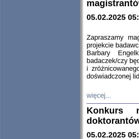
magistrantó
05.02.2025 05
Zapraszamy mag
projekcie badaw
Barbary Engel
badaczek/czy będ
i zróżnicowaneg
doświadczonej lid
więcej...
Konkurs n
doktorantó
05.02.2025 05