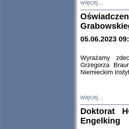
więcej...
Oświadczen
Grabowskie
05.06.2023 09
Wyrażamy zdecy
Grzegorza Brau
Niemieckim Insty
więcej...
Doktorat H
Engelking