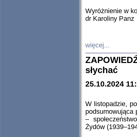
Wyróżnienie w k
dr Karoliny Panz
więcej...
ZAPOWIEDŹ
słychać
25.10.2024 11
W listopadzie, p
podsumowująca p
– społeczeństw
Żydów (1939–194