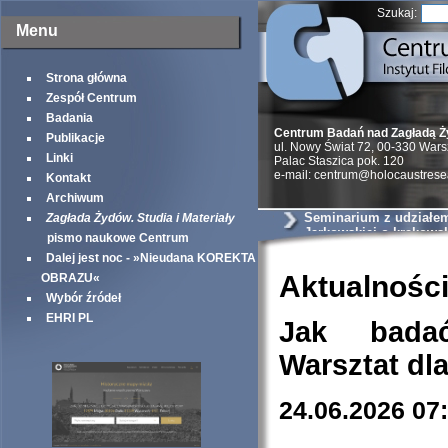
Szukaj:
Menu
Strona główna
Zespół Centrum
Badania
Centrum Badań nad Zagładą 
Publikacje
ul. Nowy Świat 72, 00-330 War
Linki
Palac Staszica pok. 120
e-mail: centrum@holocaustrese
Kontakt
Archiwum
Seminarium z udziałem 
Zagłada Żydów. Studia i Materiały
Jarkowskiej o krakows
pismo naukowe Centrum
szantażystach i szmal
Dalej jest noc - »Nieudana KOREKTA
Aktualnośc
OBRAZU«
Wybór źródeł
EHRI PL
Jak bada
Warsztat dl
24.06.2026 07