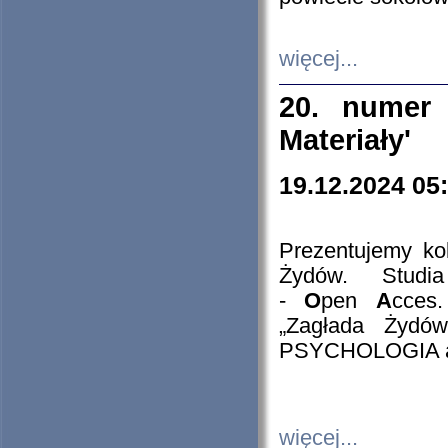
więcej...
20. numer 
Materiały'
19.12.2024 05
Prezentujemy kol
Żydów. Stud
-
O
pen
A
cces
„Zagłada Żydów
PSYCHOLOGIA 
więcej...