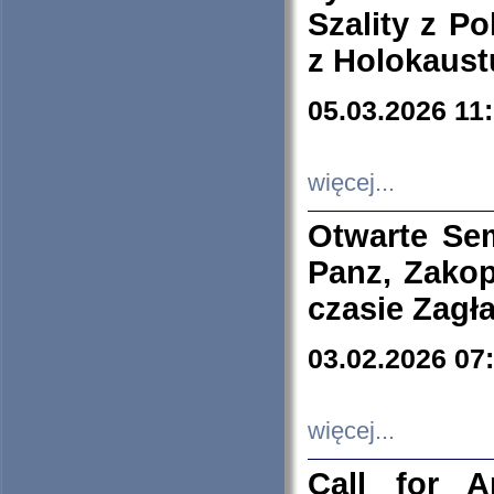
Szality z Po
z Holokaust
05.03.2026 11
więcej...
Otwarte Se
Panz, Zakop
czasie Zagł
03.02.2026 07
więcej...
Call for A