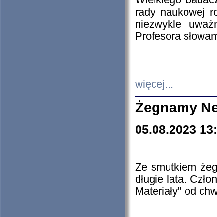
Wielkiego badacz
rady naukowej ro
niezwykle uważn
Profesora słowam
więcej...
Żegnamy Ne
05.08.2023 13
Ze smutkiem żeg
długie lata. Czł
Materiały" od chw