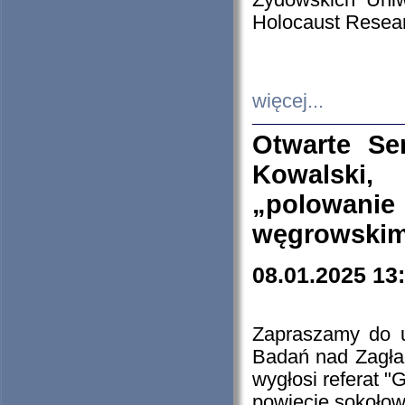
Żydowskich Uniw
Holocaust Resear
więcej...
Otwarte Se
Kowalski, 
„polowanie
węgrowskim.
08.01.2025 13
Zapraszamy do 
Badań nad Zagła
wygłosi referat "
powiecie sokołow