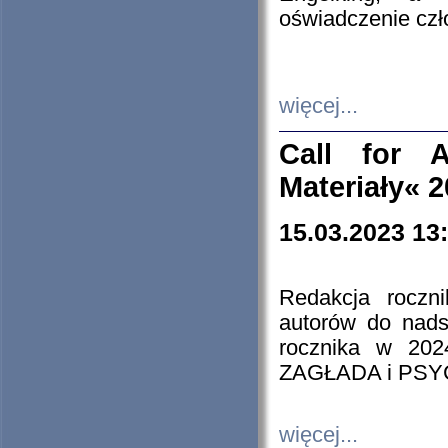
oświadczenie cz
więcej...
Call for A
Materiały« 
15.03.2023 13
Redakcja roczn
autorów do nads
rocznika w 202
ZAGŁADA i PS
więcej...