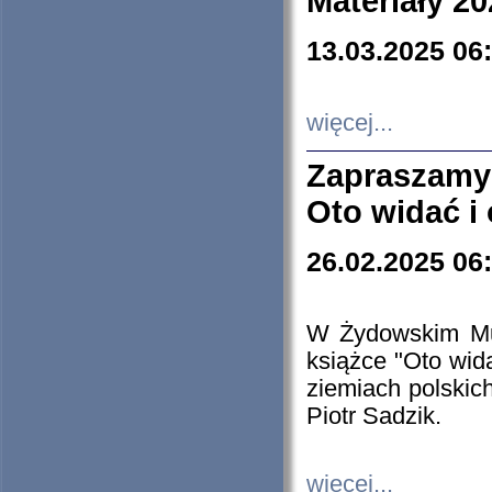
Materiały 20
13.03.2025 06
więcej...
Zapraszamy
Oto widać i
26.02.2025 06
W Żydowskim Muz
książce "Oto wid
ziemiach polski
Piotr Sadzik.
więcej...