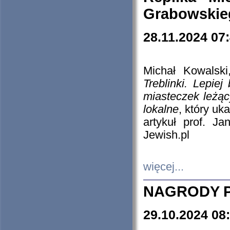
Grabowskieg
28.11.2024 07
Michał Kowalski
Treblinki. Lepie
miasteczek leżąc
lokalne
, który uk
artykuł prof. J
Jewish.pl
więcej...
NAGRODY P
29.10.2024 08