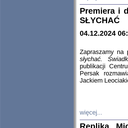
Premiera i
SŁYCHAĆ
04.12.2024 06
Zapraszamy na p
słychać. Świad
publikacji Cen
Persak rozmawi
Jackiem Leociaki
więcej...
Replika Mi