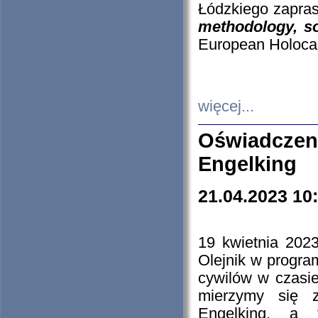
Łódzkiego zapras
methodology, so
European Holocau
więcej...
Oświadczen
Engelking
21.04.2023 10
19 kwietnia 2023
Olejnik w progra
cywilów w czasie
mierzymy się z
Engelking, a 