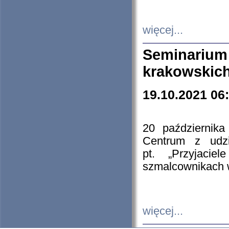
więcej...
Seminarium
krakowskich
19.10.2021 06
20 październik
Centrum z udzia
pt. „Przyjacie
szmalcownikach
więcej...