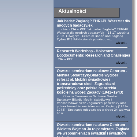
Aktualności
Jak badać Zagładę? EHRI-PL Warsztat dla
młodych badaczy/ek
pobierz CfA w PDF Jak badać Zagładę? EHRI-PL
Warsztat dla młodych badaczy/ek – 13-17 września
2026, Oświęcim Centrum Badań nad Zagładą
Żydów IFiS PAN (członek polskiego w...
więcej...
Research Workshop - Holocaust
Egodocuments: Research and Challenges
CfA in PDF ...
więcej...
Otwarte seminarium naukowe Centrum -
Monika Stolarczyk-Bilardie wygłosi
referat pt. Mobilni świadkowie i
transnarodowe sieci: Zagraniczni
pośrednicy oraz polska hierarchia
kościelna wobec Zagłady (1941–1943)
Otwarte Seminarium Naukowe Monika
Stolarczyk-Bilardie Mobilni świadkowie i
transnarodowe sieci: Zagraniczni pośrednicy oraz
polska hierarchia kościelna wobec Zagłady (1941–
1943) Spotkanie odbędzie się w środę 24 czerwca
br. w ...
więcej...
Otwarte seminarium naukowe Centrum -
Wioletta Wejman Ja to pamiętam. Zagłada
we wspomnieniach świadkiń i świadków