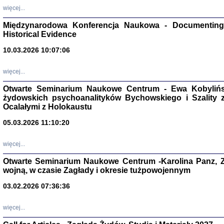
Zagłada Żyd
więcej...
Studia i Mater
nr 17, R. 202
Warszawa 20
Międzynarodowa Konferencja Naukowa - Documenting 
Historical Evidence
10.03.2026 10:07:06
więcej...
NIE WIEMY CO PRZY
Otwarte Seminarium Naukowe Centrum - Ewa Kobylińsk
Dziennik p
Moszek Baum, oprac. Barb
żydowskich psychoanalityków Bychowskiego i Szality z 
Ocalałymi z Holokaustu
05.03.2026 11:10:20
więcej...
Otwarte Seminarium Naukowe Centrum -Karolina Panz, Z
Zagłada Żyd
Studia i Mater
wojną, w czasie Zagłady i okresie tużpowojennym
nr 16, R. 202
Warszawa 20
03.02.2026 07:36:36
więcej...