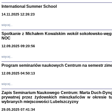
International Summer School
14.11.2025 12:26:23
więcej...
Spotkanie z Michałem Kowalskim wokół sokołowsko-węg
NOC
12.09.2025 09:20:56
więcej...
Zagłada Żyd
Program seminariów naukowych Centrum na semestr zim
Studia i Mater
nr 14, R. 201
12.09.2025 04:50:13
Warszawa 20
więcej...
Zapis Seminarium Naukowego Centrum: Marta Duch-Dyng
prywatnej przez żydowskich mieszkańców w okresie t
wybranych miejscowości Lubelszczyzny
29.05.2025 07:41:34