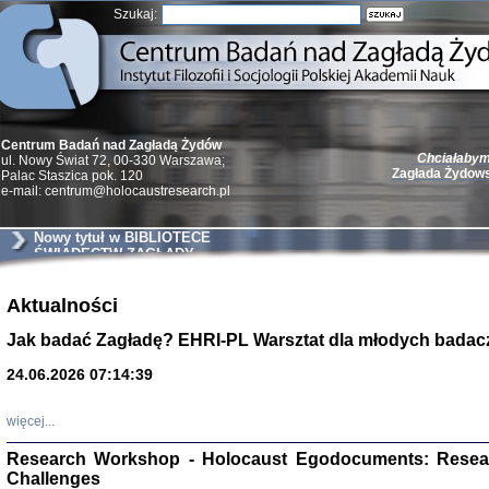
Szukaj:
Chciałabym 
Centrum Badań nad Zagładą Żydów
Zagłada Żydow
ul. Nowy Świat 72, 00-330 Warszawa;
Palac Staszica pok. 120
e-mail: centrum@holocaustresearch.pl
Nowy tytuł w BIBLIOTECE
ŚWIADECTW ZAGŁADY
Żydzi w walc
Germany 193
Aktualności
Natalia Aleksiun, 
Jak badać Zagładę? EHRI-PL Warsztat dla młodych badac
Deborah Dash Moor
Turski, Laurence 
(Arkadij Zelcer)
24.06.2026 07:14:39
red. Krzysztof Pe
Warszawa 20
więcej...
Research Workshop - Holocaust Egodocuments: Resea
Challenges