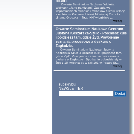
historii
Otwarte Seminarium Naukowe Wioletta
Wejmann „Ja to pamiętam”. Zagłada we
wspomnieniach świadkiń i świadków historii: relacje
z archiwum Pracowni Historii Mówionej Ośrodka
„Brama Grodzka – Teatr NN” w Lublinie ...
więcej...
Otwarte Seminarium Naukowe Centrum.
Justyna Koszarska-Szulc - Połkniesz kulę
i pójdziesz tam, gdzie Żyd. Powojenne
zeznania procesowe a dyskurs o
Zagładzie.
Otwarte Seminarium Naukowe Justyna
Koszarska-Szulc „Połkniesz kulę i pójdziesz tam,
gdzie Żyd”. Powojenne zeznania procesowe a
dyskurs o Zagładzie Spotkanie odbędzie się w
środę 15 kwietnia br. w sali 161 w Pałacu St...
więcej...
subskrybuj
NEWSLETTER