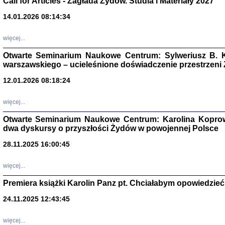
Call for Articles - Zagłada Żydów. Studia i Materiały 2027
14.01.2026 08:14:34
Aryjs
więcej...
Sewek O
Otwarte Seminarium Naukowe Centrum: Sylweriusz B. K
warszawskiego – ucieleśnione doświadczenie przestrzeni
12.01.2026 08:18:24
więcej...
PISZĄC
'z Dzie
Otwarte Seminarium Naukowe Centrum: Karolina Koprow
Józef Zelkowicz, tłum.
dwa dyskursy o przyszłości Żydów w powojennej Polsce
28.11.2025 16:00:45
więcej...
CZYTAJĄC GAZ
Premiera książki Karolin Panz pt. Chciałabym opowiedzieć 
Dziennik pisa
Jakub Hochbe
24.11.2025 12:43:45
Warszawa 201
więcej...