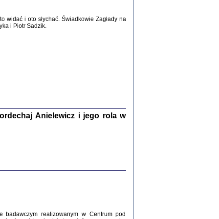
2017
o widać i oto słychać. Świadkowie Zagłady na
a i Piotr Sadzik.
WŚRÓD ZATRUTYCH NOŻY ...
i z getta i okupowanej Warszawy
c. i wstępem opatrzyła Agnieszka
Haska
Warszawa 2017
dechaj Anielewicz i jego rola w
, Z POMOCĄ BOŻĄ, JUŻ NIEBAWEM ...
 i Mirki Piżyców o życiu w getcie i okupowanej
ępem opatrzyła Barbara Engelking i Havi Dreifuss
2017
kcie badawczym realizowanym w Centrum pod