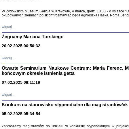
Warszawa 
W Żydowskim Muzeum Galicja w Krakowie, 4 marca, godz. 18.00 - o książce "Ot
okupowanych ziemiach polskich" rozmawiać będą Agnieszka Haska, Roma Sendyk
więcej...
Żegnamy Mariana Turskiego
20.02.2025 06:50:32
Zapisk
Tadeusz Obremski, opra
więcej...
Otwarte Seminarium Naukowe Centrum: Maria Ferenc, Mor
końcowym okresie istnienia getta
07.02.2025 08:11:16
PO WOJNIE
więcej...
Pisma Kopla
Warszawie
Konkurs na stanowisko stypendialne dla magistrantów/ek
oprac. i wst
Warszawa 
05.02.2025 05:34:54
Zapraszamy magistrantów do udziału w konkursie stypendialnym w proje