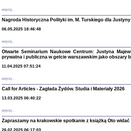
DALEJ JEST NOC. Los
więcej...
red. i wstę
Nagroda Historyczna Polityki im. M. Turskiego dla Justyny
06.05.2025 18:46:48
ŻADNA BLA
Wspomnieni
więcej...
Stanisław A
Warszawa 
Otwarte Seminarium Naukowe Centrum: Justyna Majewsk
prywatna i publiczna w getcie warszawskim jako obszary
11.04.2025 07:51:24
więcej...
Call for Articles - Zagłada Żydów. Studia i Materiały 2026
13.03.2025 06:40:22
więcej...
TYLEŚMY JU
Zapraszamy na krakowskie spotkanie z książką Oto widać i
Dziennik pi
Clara Kram
26.02.2025 06:17:03