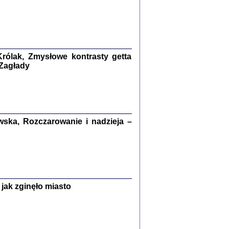
kiego Żyda wspomnienia, łzy i myśli
Zapiski z okupacyjnej Warszawy
konowski, oprac. Marta Janczewska
Warszawa 2020
rólak, Zmysłowe kontrasty getta
 Zagłady
Y TE SŁOWA JEST PRACOWNIKIEM
GETTOWEJ INSTYTUCJI ...
nnika' i inne pisma z łódzkiego getta
ska, Rozczarowanie i nadzieja –
 z jidysz, oprac. i wstęp. Monika Polit
Warszawa 2019
ETĘ NIEMIECKĄ ...
jak zginęło miasto
ny w ukryciu w Warszawie w latach 1943-1944
rg
,
oprac. i wstępem opatrzyła
Barbara Engelking
9