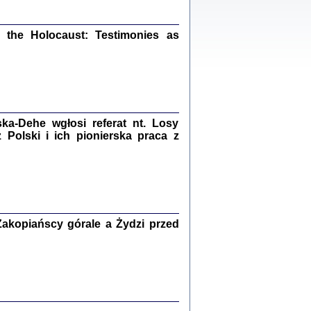
ów.
iały
1
21
the Holocaust: Testimonies as
NIESIE NAM KOLEJNA GODZINA ...
a-Dehe wgłosi referat nt. Losy
isany w ukryciu w latach 1943-1944
ara Engelking, tłum. z jidysz Monika
Polski i ich pionierska praca z
Polit
Warszawa 2020
akopiańscy górale a Żydzi przed
ów.
iały
0
20