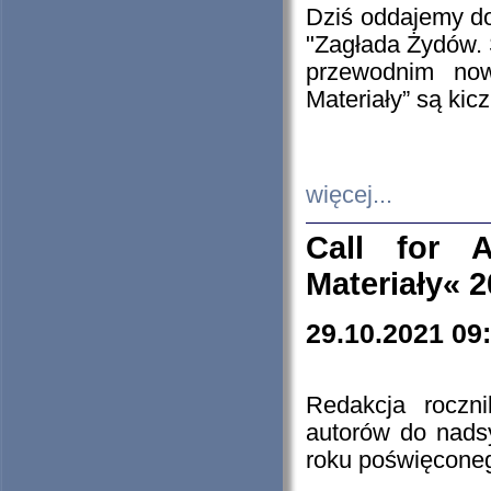
Dziś oddajemy 
"Zagłada Żydów. 
przewodnim now
Materiały” są kic
więcej...
Call for A
Materiały« 
29.10.2021 09
Redakcja roczn
autorów do nads
roku poświęcone