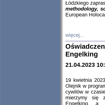
Łódzkiego zapras
methodology, so
European Holocau
więcej...
Oświadczen
Engelking
21.04.2023 10
19 kwietnia 2023
Olejnik w progra
cywilów w czasie
mierzymy się z
Engelking, a 