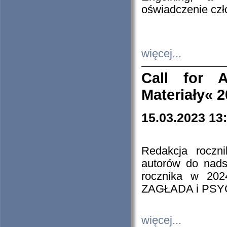
oświadczenie cz
więcej...
Call for A
Materiały« 
15.03.2023 13
Redakcja roczn
autorów do nads
rocznika w 202
ZAGŁADA i PS
więcej...