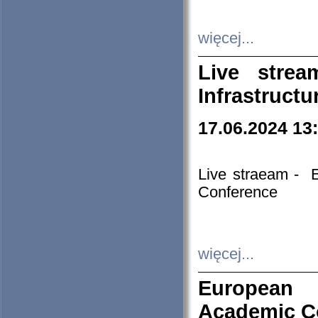
więcej...
Live stre
Infrastruct
17.06.2024 13
Live straeam - 
Conference
więcej...
European H
Academic C