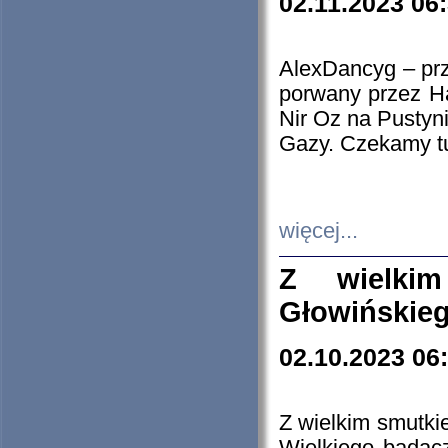
02.11.2023 06
AlexDancyg – przy
porwany przez H
Nir Oz na Pustyn
Gazy. Czekamy tu
więcej...
Z wielki
Głowińskie
02.10.2023 06
Z wielkim smutki