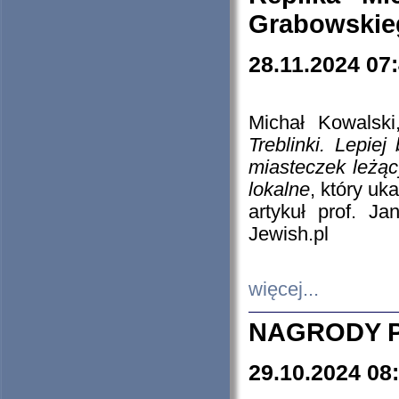
Grabowskieg
28.11.2024 07
Michał Kowalski
Treblinki. Lepie
miasteczek leżąc
lokalne
, który uk
artykuł prof. J
Jewish.pl
więcej...
NAGRODY P
29.10.2024 08