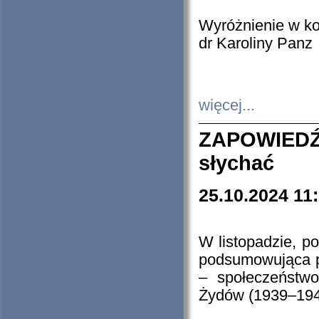
Wyróżnienie w k
dr Karoliny Panz
więcej...
ZAPOWIEDŹ
słychać
25.10.2024 11
W listopadzie, p
podsumowująca p
– społeczeństw
Żydów (1939–194