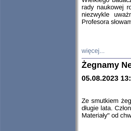
Wielkiego badacz
rady naukowej ro
niezwykle uważn
Profesora słowam
więcej...
Żegnamy Ne
05.08.2023 13
Ze smutkiem żeg
długie lata. Czł
Materiały" od chw