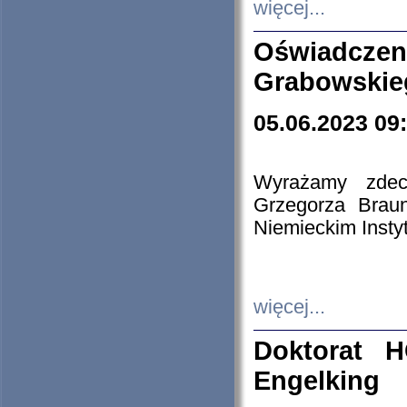
więcej...
Oświadczen
Grabowskie
05.06.2023 09
Wyrażamy zdecy
Grzegorza Brau
Niemieckim Insty
więcej...
Doktorat H
Engelking