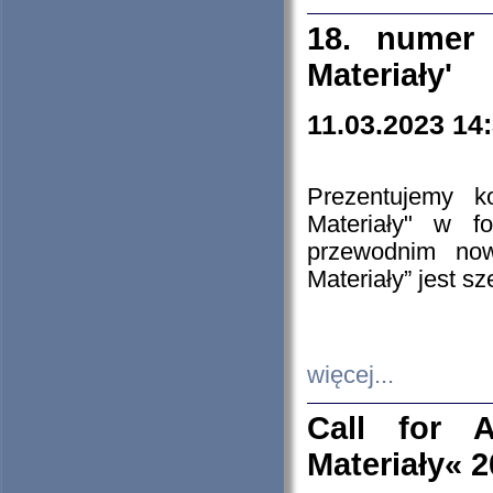
18. numer 
Materiały'
11.03.2023 14
Prezentujemy k
Materiały" w 
przewodnim now
Materiały” jest s
więcej...
Call for A
Materiały« 