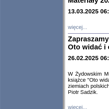
Materiały 20
13.03.2025 06
więcej...
Zapraszamy
Oto widać i
26.02.2025 06
W Żydowskim Muz
książce "Oto wid
ziemiach polski
Piotr Sadzik.
więcej...