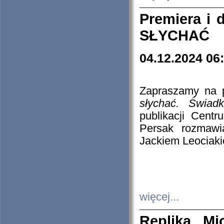
Premiera i
SŁYCHAĆ
04.12.2024 06
Zapraszamy na p
słychać. Świad
publikacji Cen
Persak rozmawi
Jackiem Leociaki
więcej...
Replika Mi