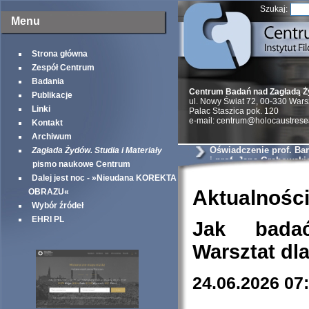
Szukaj:
Menu
Strona główna
Zespół Centrum
Badania
Centrum Badań nad Zagładą 
Publikacje
ul. Nowy Świat 72, 00-330 War
Linki
Palac Staszica pok. 120
e-mail: centrum@holocaustrese
Kontakt
Archiwum
Oświadczenie prof. Ba
Zagłada Żydów. Studia i Materiały
i prof. Jana Grabowski
pismo naukowe Centrum
Dalej jest noc - »Nieudana KOREKTA
Aktualnośc
OBRAZU«
Wybór źródeł
EHRI PL
Jak bada
Warsztat dl
24.06.2026 07