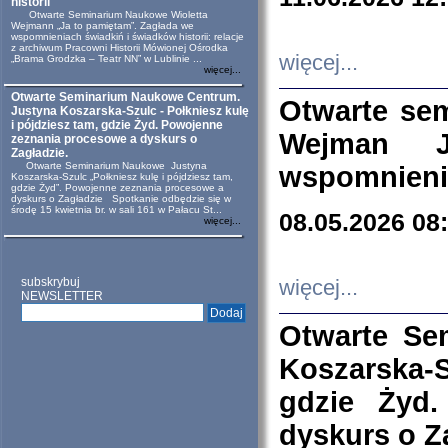
historii
Otwarte Seminarium Naukowe Wioletta
Wejmann „Ja to pamiętam”. Zagłada we
wspomnieniach świadkiń i świadków historii: relacje
z archiwum Pracowni Historii Mówionej Ośrodka
więcej...
„Brama Grodzka – Teatr NN” w Lublinie ...
więcej...
Otwarte Seminarium Naukowe Centrum.
Otwarte se
Justyna Koszarska-Szulc - Połkniesz kulę
i pójdziesz tam, gdzie Żyd. Powojenne
Wejman 
zeznania procesowe a dyskurs o
Zagładzie.
Otwarte Seminarium Naukowe Justyna
wspomnienia
Koszarska-Szulc „Połkniesz kulę i pójdziesz tam,
gdzie Żyd”. Powojenne zeznania procesowe a
dyskurs o Zagładzie Spotkanie odbędzie się w
środę 15 kwietnia br. w sali 161 w Pałacu St...
08.05.2026 08
więcej...
subskrybuj
więcej...
NEWSLETTER
Otwarte Se
Koszarska-S
gdzie Żyd
dyskurs o Z