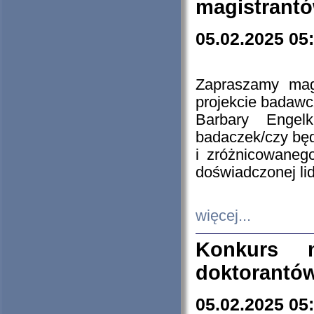
magistrantó
05.02.2025 05
Zapraszamy mag
projekcie badaw
Barbary Engel
badaczek/czy będ
i zróżnicowaneg
doświadczonej lid
więcej...
Konkurs n
doktorantó
05.02.2025 05