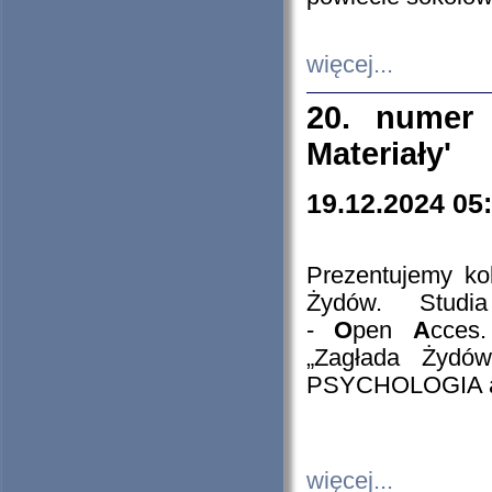
więcej...
20. numer 
Materiały'
19.12.2024 05
Prezentujemy kol
Żydów. Stud
-
O
pen
A
cces
„Zagłada Żydów
PSYCHOLOGIA 
więcej...