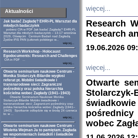
więcej...
Aktualności
Research W
Jak badać Zagładę? EHRI-PL Warsztat dla
młodych badaczy/ek
pobierz CfA w PDF Jak badać Zagładę? EHRI-PL
Research an
Warsztat dla młodych badaczy/ek – 13-17 września
2026, Oświęcim Centrum Badań nad Zagładą
Żydów IFiS PAN (członek polskiego w...
więcej...
19.06.2026 09
Research Workshop - Holocaust
Egodocuments: Research and Challenges
CfA in PDF ...
więcej...
więcej...
Otwarte seminarium naukowe Centrum -
Monika Stolarczyk-Bilardie wygłosi
Otwarte se
referat pt. Mobilni świadkowie i
transnarodowe sieci: Zagraniczni
pośrednicy oraz polska hierarchia
Stolarczyk-
kościelna wobec Zagłady (1941–1943)
Otwarte Seminarium Naukowe Monika
świadkowie
Stolarczyk-Bilardie Mobilni świadkowie i
transnarodowe sieci: Zagraniczni pośrednicy oraz
polska hierarchia kościelna wobec Zagłady (1941–
pośrednicy
1943) Spotkanie odbędzie się w środę 24 czerwca
br. w ...
więcej...
wobec Zagła
Otwarte seminarium naukowe Centrum -
Wioletta Wejman Ja to pamiętam. Zagłada
we wspomnieniach świadkiń i świadków
11.06.2026 12