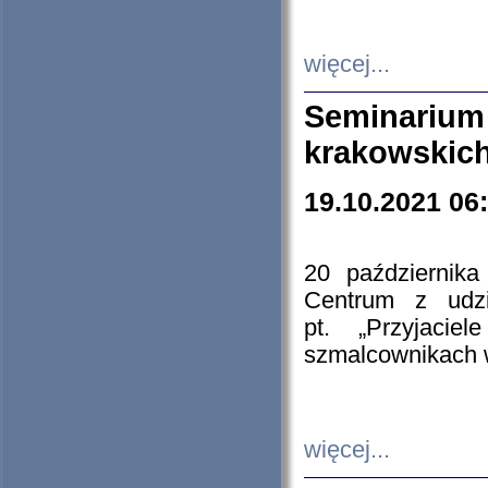
więcej...
Seminarium
krakowskich
19.10.2021 06
20 październik
Centrum z udzia
pt. „Przyjacie
szmalcownikach
więcej...