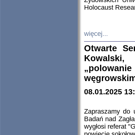
Żydowskich Uniw
Holocaust Resear
więcej...
Otwarte Se
Kowalski, 
„polowanie
węgrowskim.
08.01.2025 13
Zapraszamy do 
Badań nad Zagła
wygłosi referat "
powiecie sokołow