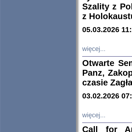
Szality z Po
z Holokaust
05.03.2026 11
więcej...
Otwarte Se
Panz, Zakop
czasie Zagł
03.02.2026 07
więcej...
Call for A