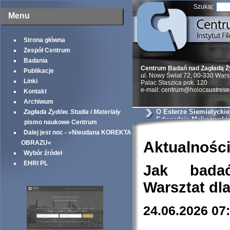
Szukaj:
Menu
Strona główna
Zespół Centrum
Badania
Centrum Badań nad Zagładą 
Publikacje
ul. Nowy Świat 72, 00-330 War
Linki
Palac Staszica pok. 120
e-mail: centrum@holocaustrese
Kontakt
Archiwum
O Esterze Siemiatyckiej
Zagłada Żydów. Studia i Materiały
Edwardzie Malinowski
pismo naukowe Centrum
sądowych
Dalej jest noc - »Nieudana KOREKTA
Aktualnośc
OBRAZU«
Wybór źródeł
EHRI PL
Jak bada
Warsztat dl
24.06.2026 07