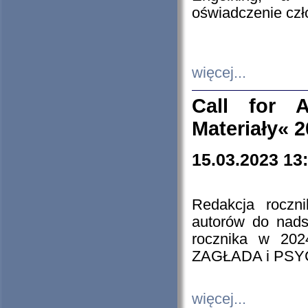
oświadczenie cz
więcej...
Call for A
Materiały« 
15.03.2023 13
Redakcja roczn
autorów do nads
rocznika w 202
ZAGŁADA i PS
więcej...