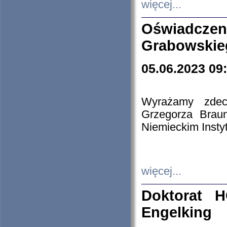
więcej...
Oświadczen
Grabowskie
05.06.2023 09
Wyrażamy zdecy
Grzegorza Brau
Niemieckim Insty
więcej...
Doktorat H
Engelking