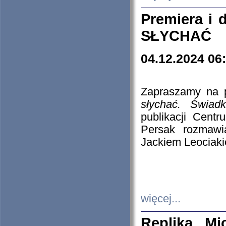
Premiera i
SŁYCHAĆ
04.12.2024 06
Zapraszamy na p
słychać. Świad
publikacji Cen
Persak rozmawi
Jackiem Leociaki
więcej...
Replika Mi