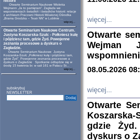
historii
Otwarte Seminarium Naukowe Wioletta
Wejmann „Ja to pamiętam”. Zagłada we
wspomnieniach świadkiń i świadków historii: relacje
z archiwum Pracowni Historii Mówionej Ośrodka
więcej...
„Brama Grodzka – Teatr NN” w Lublinie ...
więcej...
Otwarte Seminarium Naukowe Centrum.
Otwarte se
Justyna Koszarska-Szulc - Połkniesz kulę
i pójdziesz tam, gdzie Żyd. Powojenne
Wejman 
zeznania procesowe a dyskurs o
Zagładzie.
Otwarte Seminarium Naukowe Justyna
wspomnienia
Koszarska-Szulc „Połkniesz kulę i pójdziesz tam,
gdzie Żyd”. Powojenne zeznania procesowe a
dyskurs o Zagładzie Spotkanie odbędzie się w
środę 15 kwietnia br. w sali 161 w Pałacu St...
08.05.2026 08
więcej...
subskrybuj
więcej...
NEWSLETTER
Otwarte Se
Koszarska-S
gdzie Żyd
dyskurs o Z