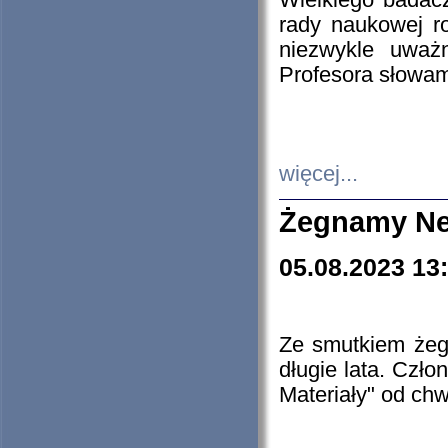
Wielkiego badacz
rady naukowej ro
niezwykle uważn
Profesora słowam
więcej...
Żegnamy Ne
05.08.2023 13
Ze smutkiem żeg
długie lata. Czł
Materiały" od chw