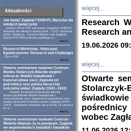
więcej...
Aktualności
Research W
Jak badać Zagładę? EHRI-PL Warsztat dla
młodych badaczy/ek
pobierz CfA w PDF Jak badać Zagładę? EHRI-PL
Research an
Warsztat dla młodych badaczy/ek – 13-17 września
2026, Oświęcim Centrum Badań nad Zagładą
Żydów IFiS PAN (członek polskiego w...
więcej...
19.06.2026 09
Research Workshop - Holocaust
Egodocuments: Research and Challenges
CfA in PDF ...
więcej...
więcej...
Otwarte seminarium naukowe Centrum -
Monika Stolarczyk-Bilardie wygłosi
Otwarte se
referat pt. Mobilni świadkowie i
transnarodowe sieci: Zagraniczni
pośrednicy oraz polska hierarchia
Stolarczyk-
kościelna wobec Zagłady (1941–1943)
Otwarte Seminarium Naukowe Monika
świadkowie
Stolarczyk-Bilardie Mobilni świadkowie i
transnarodowe sieci: Zagraniczni pośrednicy oraz
polska hierarchia kościelna wobec Zagłady (1941–
pośrednicy
1943) Spotkanie odbędzie się w środę 24 czerwca
br. w ...
więcej...
wobec Zagła
Otwarte seminarium naukowe Centrum -
Wioletta Wejman Ja to pamiętam. Zagłada
we wspomnieniach świadkiń i świadków
11.06.2026 12