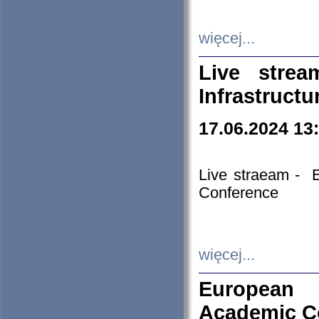
więcej...
Live stre
Infrastruct
17.06.2024 13
Live straeam - 
Conference
więcej...
European H
Academic C