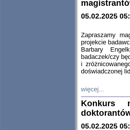
magistrantó
05.02.2025 05
Zapraszamy mag
projekcie badaw
Barbary Engel
badaczek/czy będ
i zróżnicowaneg
doświadczonej lid
więcej...
Konkurs n
doktorantó
05.02.2025 05