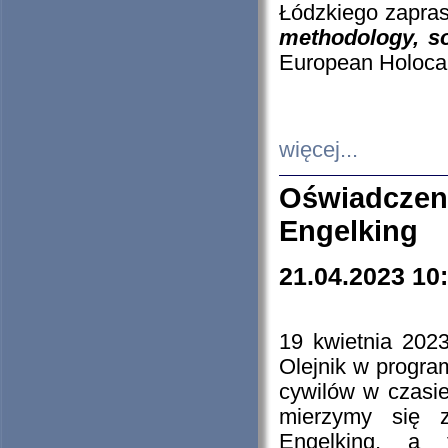
Łódzkiego zapras
methodology, so
European Holocau
więcej...
Oświadczen
Engelking
21.04.2023 10
19 kwietnia 2023
Olejnik w progra
cywilów w czasie
mierzymy się z
Engelking, a 