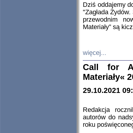
Dziś oddajemy 
"Zagłada Żydów. 
przewodnim now
Materiały” są kic
więcej...
Call for A
Materiały« 
29.10.2021 09
Redakcja roczn
autorów do nads
roku poświęcone