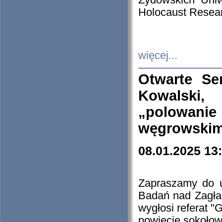
Żydowskich Uniw
Holocaust Resear
więcej...
Otwarte Se
Kowalski, 
„polowanie
węgrowskim.
08.01.2025 13
Zapraszamy do 
Badań nad Zagła
wygłosi referat "
powiecie sokołow