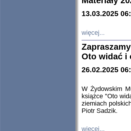
Materiały 20
13.03.2025 06
więcej...
Zapraszamy
Oto widać i
26.02.2025 06
W Żydowskim Muz
książce "Oto wid
ziemiach polski
Piotr Sadzik.
więcej...