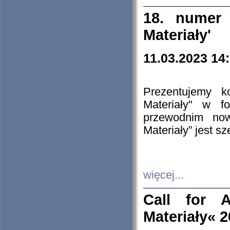
18. numer 
Materiały'
11.03.2023 14
Prezentujemy k
Materiały" w 
przewodnim now
Materiały” jest s
więcej...
Call for A
Materiały« 