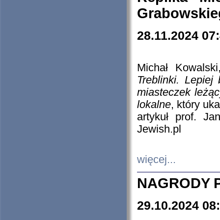
Grabowskieg
28.11.2024 07
Michał Kowalski
Treblinki. Lepie
miasteczek leżąc
lokalne
, który uk
artykuł prof. J
Jewish.pl
więcej...
NAGRODY P
29.10.2024 08