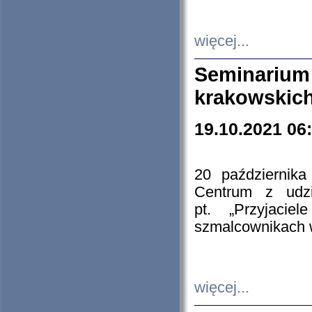
więcej...
Seminarium
krakowskich
19.10.2021 06
20 październik
Centrum z udzia
pt. „Przyjacie
szmalcownikach
więcej...