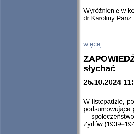
Wyróżnienie w k
dr Karoliny Panz
więcej...
ZAPOWIEDŹ
słychać
25.10.2024 11
W listopadzie, p
podsumowująca p
– społeczeństw
Żydów (1939–194