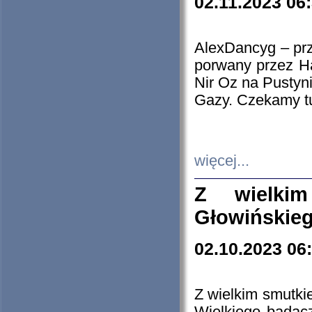
02.11.2023 06
AlexDancyg – przy
porwany przez H
Nir Oz na Pustyn
Gazy. Czekamy tu
więcej...
Z wielki
Głowińskie
02.10.2023 06
Z wielkim smutki