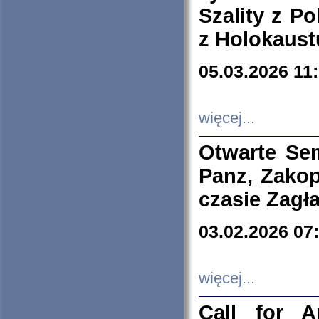
Szality z Po
z Holokaust
05.03.2026 11
więcej...
Otwarte Se
Panz, Zakop
czasie Zagł
03.02.2026 07
więcej...
Call for A