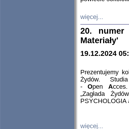
więcej...
20. numer 
Materiały'
19.12.2024 05
Prezentujemy kol
Żydów. Stud
-
O
pen
A
cces
„Zagłada Żydów
PSYCHOLOGIA 
więcej...