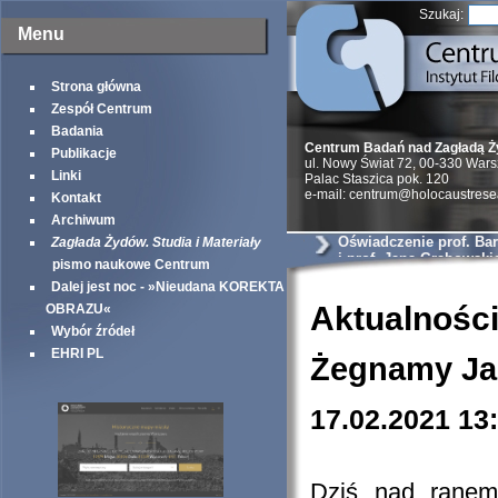
Szukaj:
Menu
Strona główna
Zespół Centrum
Badania
Centrum Badań nad Zagładą 
Publikacje
ul. Nowy Świat 72, 00-330 War
Linki
Palac Staszica pok. 120
e-mail: centrum@holocaustrese
Kontakt
Archiwum
Oświadczenie prof. Ba
Zagłada Żydów. Studia i Materiały
i prof. Jana Grabowski
pismo naukowe Centrum
Dalej jest noc - »Nieudana KOREKTA
Aktualnośc
OBRAZU«
Wybór źródeł
EHRI PL
Żegnamy Jan
17.02.2021 13
Dziś nad ranem