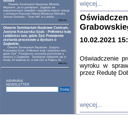
historii
więcej...
Otwarte Seminarium Naukowe Wioletta
Wejmann „Ja to pamiętam”. Zagłada we
wspomnieniach świadkiń i świadków historii: relacje
z archiwum Pracowni Historii Mówionej Ośrodka
Oświadczeni
„Brama Grodzka – Teatr NN” w Lublinie ...
więcej...
Grabowskie
Otwarte Seminarium Naukowe Centrum.
Justyna Koszarska-Szulc - Połkniesz kulę
i pójdziesz tam, gdzie Żyd. Powojenne
10.02.2021 15
zeznania procesowe a dyskurs o
Zagładzie.
Otwarte Seminarium Naukowe Justyna
Koszarska-Szulc „Połkniesz kulę i pójdziesz tam,
gdzie Żyd”. Powojenne zeznania procesowe a
dyskurs o Zagładzie Spotkanie odbędzie się w
Oświadczenie pr
środę 15 kwietnia br. w sali 161 w Pałacu St...
więcej...
wyroku w spraw
przez Redutę Dob
subskrybuj
NEWSLETTER
więcej...