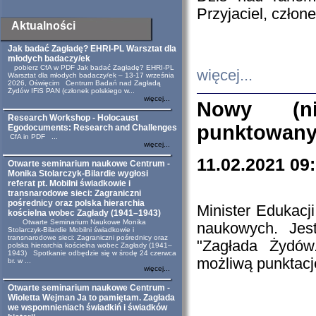
Przyjaciel, czło
Aktualności
Jak badać Zagładę? EHRI-PL Warsztat dla
młodych badaczy/ek
pobierz CfA w PDF Jak badać Zagładę? EHRI-PL
więcej...
Warsztat dla młodych badaczy/ek – 13-17 września
2026, Oświęcim Centrum Badań nad Zagładą
Żydów IFiS PAN (członek polskiego w...
więcej...
Nowy (ni
Research Workshop - Holocaust
punktowanyc
Egodocuments: Research and Challenges
CfA in PDF ...
więcej...
11.02.2021 09
Otwarte seminarium naukowe Centrum -
Monika Stolarczyk-Bilardie wygłosi
referat pt. Mobilni świadkowie i
transnarodowe sieci: Zagraniczni
pośrednicy oraz polska hierarchia
Minister Edukacj
kościelna wobec Zagłady (1941–1943)
Otwarte Seminarium Naukowe Monika
naukowych. Jest
Stolarczyk-Bilardie Mobilni świadkowie i
transnarodowe sieci: Zagraniczni pośrednicy oraz
"Zagłada Żydów.
polska hierarchia kościelna wobec Zagłady (1941–
1943) Spotkanie odbędzie się w środę 24 czerwca
możliwą punktację
br. w ...
więcej...
Otwarte seminarium naukowe Centrum -
Wioletta Wejman Ja to pamiętam. Zagłada
we wspomnieniach świadkiń i świadków