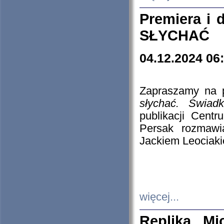
Premiera i
SŁYCHAĆ
04.12.2024 06
Zapraszamy na p
słychać. Świad
publikacji Cen
Persak rozmawi
Jackiem Leociaki
więcej...
Replika Mi