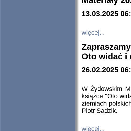
Materiały 20
13.03.2025 06
więcej...
Zapraszamy
Oto widać i
26.02.2025 06
W Żydowskim Muz
książce "Oto wid
ziemiach polski
Piotr Sadzik.
więcej...