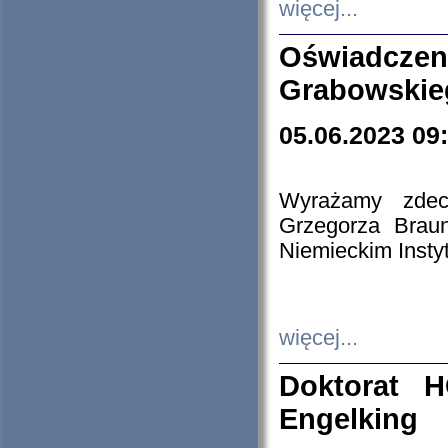
więcej...
Oświadczen
Grabowskie
05.06.2023 09
Wyrażamy zdecy
Grzegorza Brau
Niemieckim Insty
więcej...
Doktorat H
Engelking