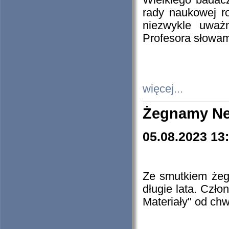
Wielkiego badacz
rady naukowej ro
niezwykle uważn
Profesora słowam
więcej...
Żegnamy Ne
05.08.2023 13
Ze smutkiem żeg
długie lata. Czł
Materiały" od chw