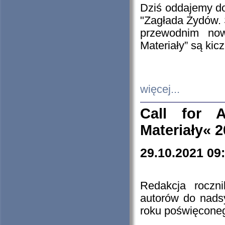
Dziś oddajemy 
"Zagłada Żydów. 
przewodnim now
Materiały” są kic
więcej...
Call for A
Materiały« 
29.10.2021 09
Redakcja roczn
autorów do nads
roku poświęcone