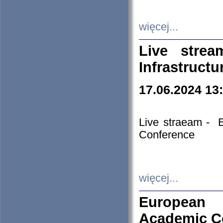
więcej...
Live stre
Infrastruct
17.06.2024 13
Live straeam - 
Conference
więcej...
European H
Academic C