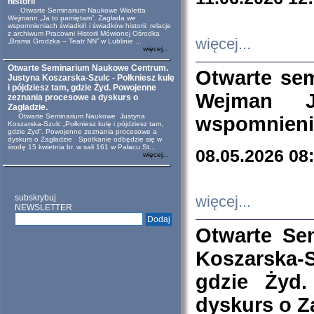
historii
Otwarte Seminarium Naukowe Wioletta
Wejmann „Ja to pamiętam”. Zagłada we
wspomnieniach świadkiń i świadków historii: relacje
z archiwum Pracowni Historii Mówionej Ośrodka
więcej...
„Brama Grodzka – Teatr NN” w Lublinie ...
więcej...
Otwarte Seminarium Naukowe Centrum.
Otwarte se
Justyna Koszarska-Szulc - Połkniesz kulę
i pójdziesz tam, gdzie Żyd. Powojenne
Wejman 
zeznania procesowe a dyskurs o
Zagładzie.
Otwarte Seminarium Naukowe Justyna
wspomnienia
Koszarska-Szulc „Połkniesz kulę i pójdziesz tam,
gdzie Żyd”. Powojenne zeznania procesowe a
dyskurs o Zagładzie Spotkanie odbędzie się w
środę 15 kwietnia br. w sali 161 w Pałacu St...
08.05.2026 08
więcej...
subskrybuj
więcej...
NEWSLETTER
Otwarte Se
Koszarska-S
gdzie Żyd
dyskurs o Z