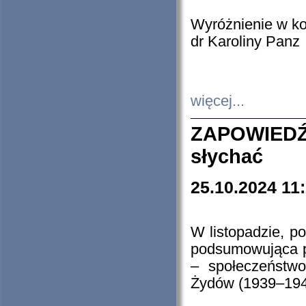
Wyróżnienie w k
dr Karoliny Panz
więcej...
ZAPOWIEDŹ
słychać
25.10.2024 11
W listopadzie, p
podsumowująca p
– społeczeństw
Żydów (1939–194