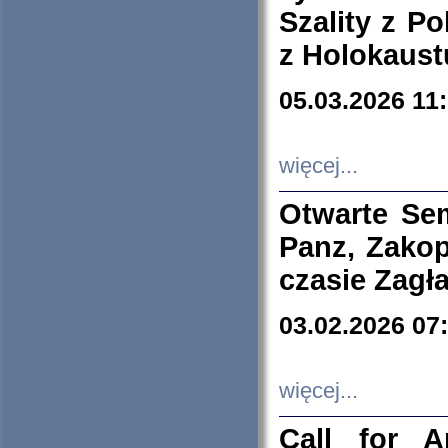
Szality z Po
z Holokaust
05.03.2026 11
więcej...
Otwarte Se
Panz, Zakop
czasie Zagł
03.02.2026 07
więcej...
Call for A