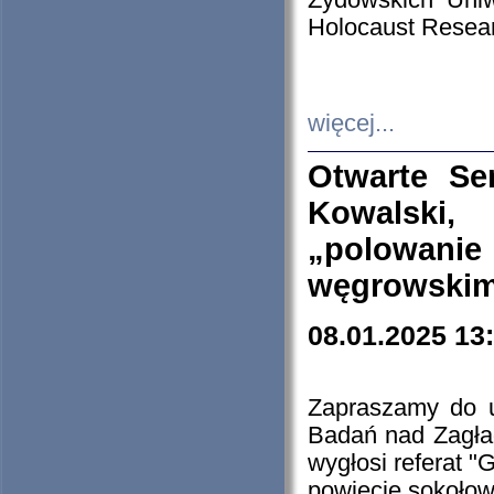
Żydowskich Uniw
Holocaust Resear
więcej...
Otwarte Se
Kowalski, 
„polowanie
węgrowskim.
08.01.2025 13
Zapraszamy do 
Badań nad Zagła
wygłosi referat "
powiecie sokołow