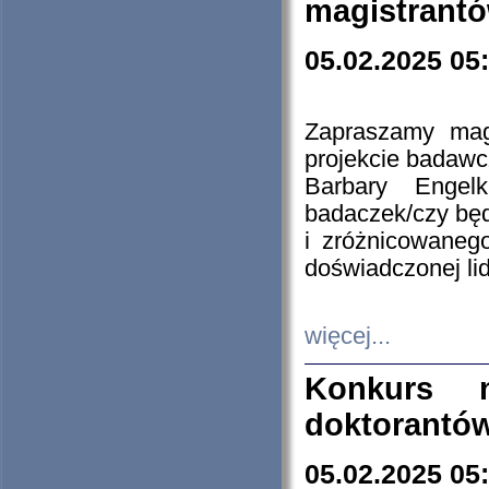
magistrantó
05.02.2025 05
Zapraszamy mag
projekcie badaw
Barbary Engel
badaczek/czy będ
i zróżnicowaneg
doświadczonej lid
więcej...
Konkurs n
doktorantó
05.02.2025 05