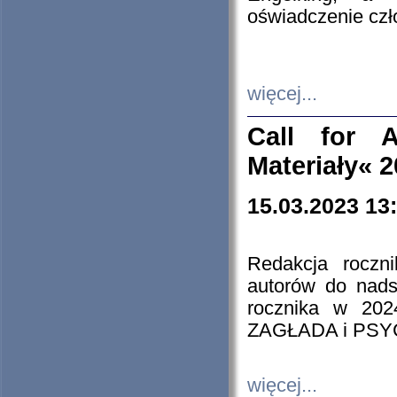
oświadczenie cz
więcej...
Call for A
Materiały« 
15.03.2023 13
Redakcja roczn
autorów do nads
rocznika w 202
ZAGŁADA i PS
więcej...