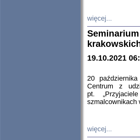
więcej...
Seminarium
krakowskich
19.10.2021 06
20 październik
Centrum z udzia
pt. „Przyjacie
szmalcownikach
więcej...