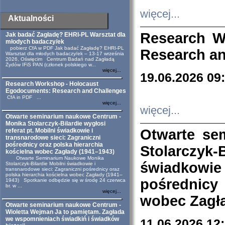
więcej...
Aktualności
Research W
Jak badać Zagładę? EHRI-PL Warsztat dla
młodych badaczy/ek
pobierz CfA w PDF Jak badać Zagładę? EHRI-PL
Research an
Warsztat dla młodych badaczy/ek – 13-17 września
2026, Oświęcim Centrum Badań nad Zagładą
Żydów IFiS PAN (członek polskiego w...
więcej...
19.06.2026 09
Research Workshop - Holocaust
Egodocuments: Research and Challenges
CfA in PDF ...
więcej...
więcej...
Otwarte seminarium naukowe Centrum -
Monika Stolarczyk-Bilardie wygłosi
Otwarte se
referat pt. Mobilni świadkowie i
transnarodowe sieci: Zagraniczni
pośrednicy oraz polska hierarchia
Stolarczyk-
kościelna wobec Zagłady (1941–1943)
Otwarte Seminarium Naukowe Monika
świadkowie
Stolarczyk-Bilardie Mobilni świadkowie i
transnarodowe sieci: Zagraniczni pośrednicy oraz
polska hierarchia kościelna wobec Zagłady (1941–
pośrednicy
1943) Spotkanie odbędzie się w środę 24 czerwca
br. w ...
więcej...
wobec Zagła
Otwarte seminarium naukowe Centrum -
Wioletta Wejman Ja to pamiętam. Zagłada
we wspomnieniach świadkiń i świadków
11.06.2026 12