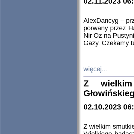
02.11.2023 06
AlexDancyg – przy
porwany przez H
Nir Oz na Pustyn
Gazy. Czekamy tu
więcej...
Z wielki
Głowińskie
02.10.2023 06
Z wielkim smutki