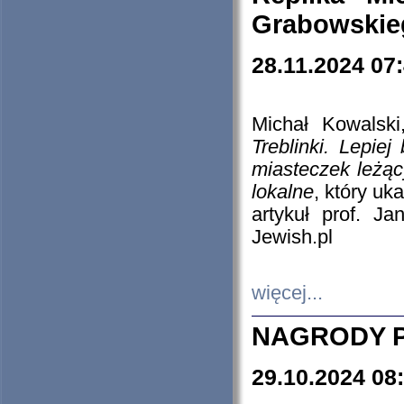
Grabowskieg
28.11.2024 07
Michał Kowalski
Treblinki. Lepie
miasteczek leżąc
lokalne
, który uk
artykuł prof. J
Jewish.pl
więcej...
NAGRODY P
29.10.2024 08