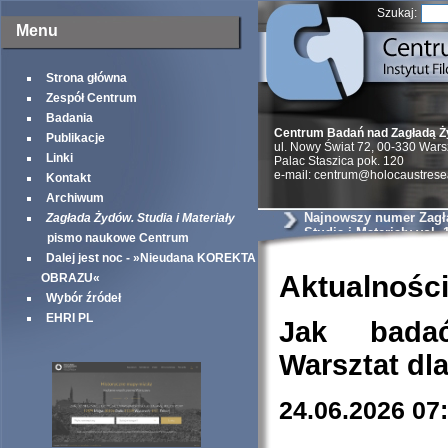
Szukaj:
Menu
Strona główna
Zespół Centrum
Badania
Centrum Badań nad Zagładą 
Publikacje
ul. Nowy Świat 72, 00-330 War
Linki
Palac Staszica pok. 120
e-mail: centrum@holocaustrese
Kontakt
Archiwum
Najnowszy numer Zagł
Zagłada Żydów. Studia i Materiały
Studia i Materiały vol. 
pismo naukowe Centrum
Dalej jest noc - »Nieudana KOREKTA
Aktualnośc
OBRAZU«
Wybór źródeł
EHRI PL
Jak bada
Warsztat dl
24.06.2026 07