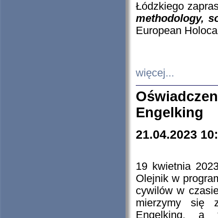
Łódzkiego zapras
methodology, so
European Holocau
więcej...
Oświadczen
Engelking
21.04.2023 10
19 kwietnia 2023
Olejnik w progra
cywilów w czasie
mierzymy się z
Engelking, a 