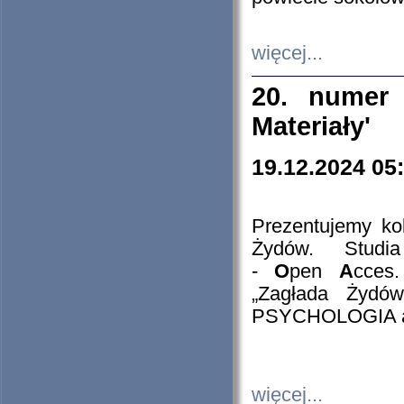
więcej...
20. numer 
Materiały'
19.12.2024 05
Prezentujemy kol
Żydów. Stud
-
O
pen
A
cces
„Zagłada Żydów
PSYCHOLOGIA 
więcej...