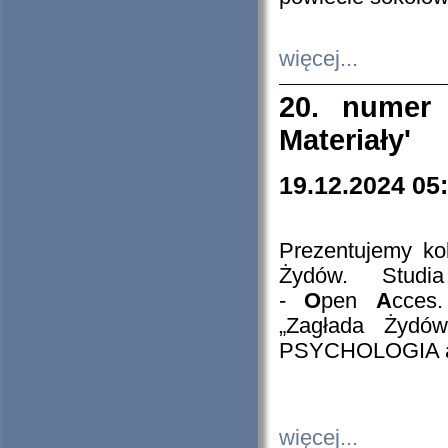
więcej...
20. numer 
Materiały'
19.12.2024 05
Prezentujemy kol
Żydów. Stud
-
O
pen
A
cces
„Zagłada Żydów
PSYCHOLOGIA 
więcej...