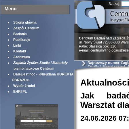
Szukaj:
Menu
Strona główna
Zespół Centrum
Badania
Centrum Badań nad Zagładą 
Publikacje
ul. Nowy Świat 72, 00-330 War
Linki
Palac Staszica pok. 120
e-mail: centrum@holocaustrese
Kontakt
Archiwum
Najnowszy numer Zagł
Zagłada Żydów. Studia i Materiały
Studia i Materiały vol. 
pismo naukowe Centrum
Dalej jest noc - »Nieudana KOREKTA
Aktualnośc
OBRAZU«
Wybór źródeł
EHRI PL
Jak bada
Warsztat dl
24.06.2026 07