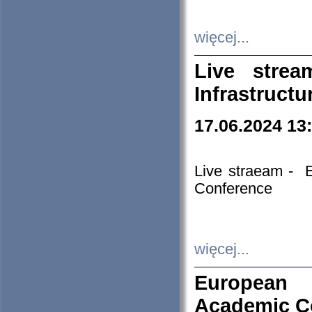
więcej...
Live stre
Infrastruct
17.06.2024 13
Live straeam - 
Conference
więcej...
European H
Academic C