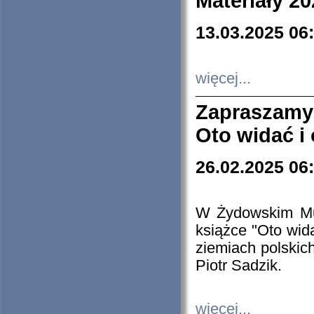
Materiały 20
13.03.2025 06
więcej...
Zapraszamy
Oto widać i
26.02.2025 06
W Żydowskim Muz
książce "Oto wid
ziemiach polski
Piotr Sadzik.
więcej...