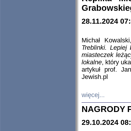
Grabowskieg
28.11.2024 07
Michał Kowalski
Treblinki. Lepie
miasteczek leżąc
lokalne
, który uk
artykuł prof. J
Jewish.pl
więcej...
NAGRODY P
29.10.2024 08