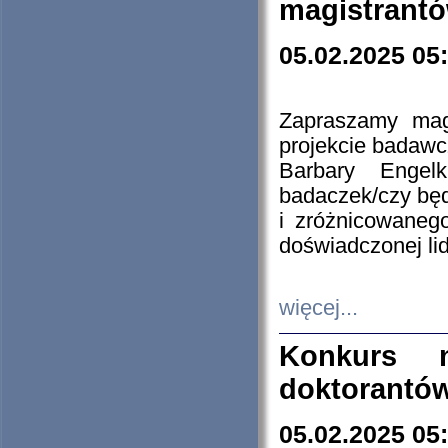
magistrantó
05.02.2025 05
Zapraszamy mag
projekcie badaw
Barbary Engel
badaczek/czy będ
i zróżnicowaneg
doświadczonej lid
więcej...
Konkurs n
doktorantó
05.02.2025 05