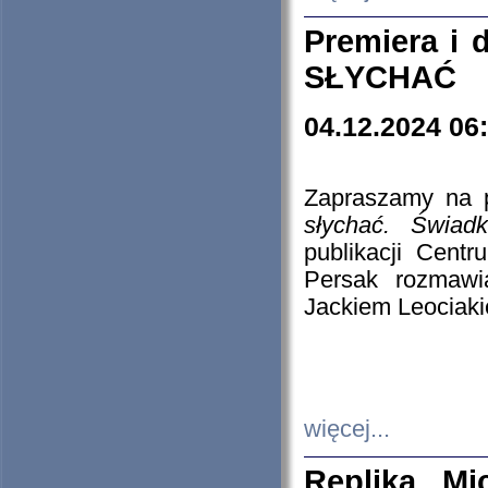
Premiera i
SŁYCHAĆ
04.12.2024 06
Zapraszamy na p
słychać. Świad
publikacji Cen
Persak rozmawi
Jackiem Leociaki
więcej...
Replika Mi