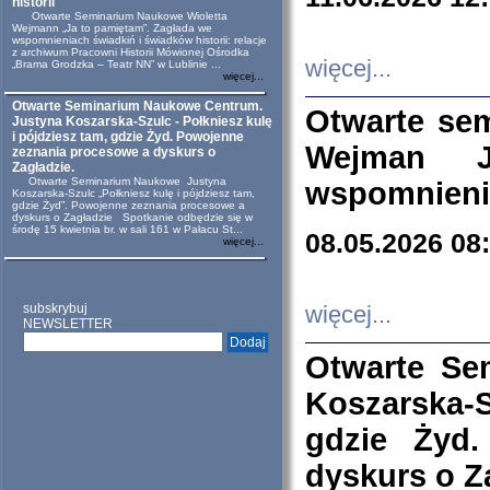
historii
Otwarte Seminarium Naukowe Wioletta
Wejmann „Ja to pamiętam”. Zagłada we
wspomnieniach świadkiń i świadków historii: relacje
z archiwum Pracowni Historii Mówionej Ośrodka
więcej...
„Brama Grodzka – Teatr NN” w Lublinie ...
więcej...
Otwarte Seminarium Naukowe Centrum.
Otwarte se
Justyna Koszarska-Szulc - Połkniesz kulę
i pójdziesz tam, gdzie Żyd. Powojenne
Wejman 
zeznania procesowe a dyskurs o
Zagładzie.
Otwarte Seminarium Naukowe Justyna
wspomnienia
Koszarska-Szulc „Połkniesz kulę i pójdziesz tam,
gdzie Żyd”. Powojenne zeznania procesowe a
dyskurs o Zagładzie Spotkanie odbędzie się w
środę 15 kwietnia br. w sali 161 w Pałacu St...
08.05.2026 08
więcej...
subskrybuj
więcej...
NEWSLETTER
Otwarte Se
Koszarska-S
gdzie Żyd
dyskurs o Z