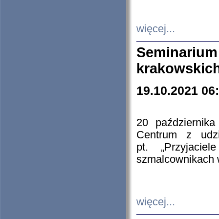
więcej...
Seminarium
krakowskich
19.10.2021 06
20 październik
Centrum z udzia
pt. „Przyjacie
szmalcownikach
więcej...