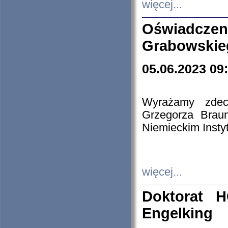
więcej...
Oświadczen
Grabowskie
05.06.2023 09
Wyrażamy zdecy
Grzegorza Brau
Niemieckim Insty
więcej...
Doktorat H
Engelking