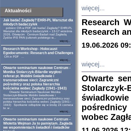
więcej...
Aktualności
Research W
Jak badać Zagładę? EHRI-PL Warsztat dla
młodych badaczy/ek
pobierz CfA w PDF Jak badać Zagładę? EHRI-PL
Research an
Warsztat dla młodych badaczy/ek – 13-17 września
2026, Oświęcim Centrum Badań nad Zagładą
Żydów IFiS PAN (członek polskiego w...
więcej...
19.06.2026 09
Research Workshop - Holocaust
Egodocuments: Research and Challenges
CfA in PDF ...
więcej...
więcej...
Otwarte seminarium naukowe Centrum -
Monika Stolarczyk-Bilardie wygłosi
Otwarte se
referat pt. Mobilni świadkowie i
transnarodowe sieci: Zagraniczni
pośrednicy oraz polska hierarchia
Stolarczyk-
kościelna wobec Zagłady (1941–1943)
Otwarte Seminarium Naukowe Monika
świadkowie
Stolarczyk-Bilardie Mobilni świadkowie i
transnarodowe sieci: Zagraniczni pośrednicy oraz
polska hierarchia kościelna wobec Zagłady (1941–
pośrednicy
1943) Spotkanie odbędzie się w środę 24 czerwca
br. w ...
więcej...
wobec Zagła
Otwarte seminarium naukowe Centrum -
Wioletta Wejman Ja to pamiętam. Zagłada
we wspomnieniach świadkiń i świadków
11.06.2026 12