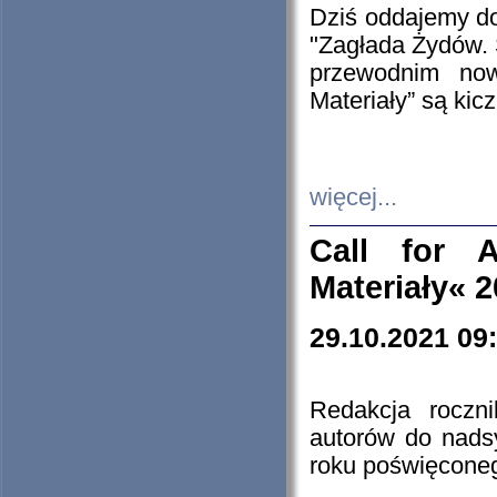
Dziś oddajemy 
"Zagłada Żydów. 
przewodnim now
Materiały” są kic
więcej...
Call for A
Materiały« 
29.10.2021 09
Redakcja roczn
autorów do nads
roku poświęcone