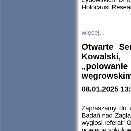
Żydowskich Uniw
Holocaust Resear
więcej...
Otwarte Se
Kowalski, 
„polowanie
węgrowskim.
08.01.2025 13
Zapraszamy do 
Badań nad Zagła
wygłosi referat "
powiecie sokołow