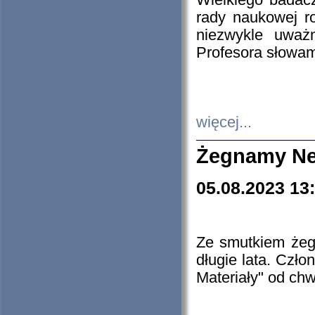
Wielkiego badacz
rady naukowej ro
niezwykle uważn
Profesora słowam
więcej...
Żegnamy Ne
05.08.2023 13
Ze smutkiem żeg
długie lata. Czł
Materiały" od chw