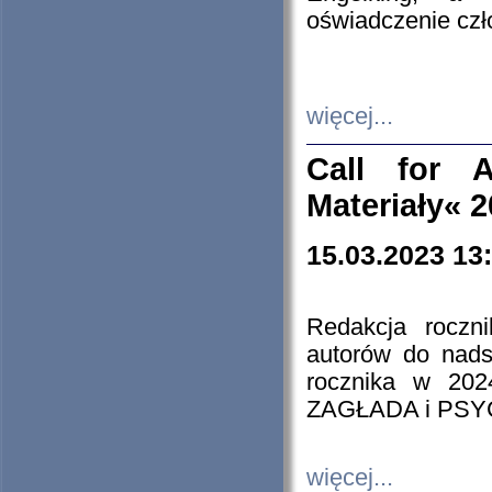
oświadczenie cz
więcej...
Call for A
Materiały« 
15.03.2023 13
Redakcja roczn
autorów do nads
rocznika w 202
ZAGŁADA i PS
więcej...