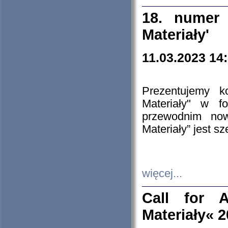
18. numer 
Materiały'
11.03.2023 14
Prezentujemy k
Materiały" w 
przewodnim now
Materiały” jest s
więcej...
Call for A
Materiały« 