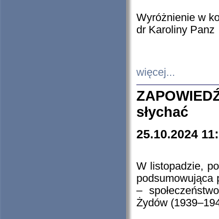
Wyróżnienie w k
dr Karoliny Panz
więcej...
ZAPOWIEDŹ
słychać
25.10.2024 11
W listopadzie, p
podsumowująca p
– społeczeństw
Żydów (1939–194