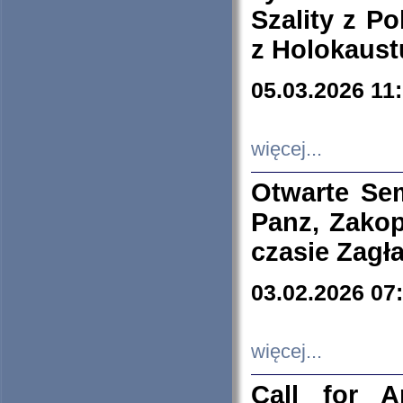
Szality z Po
z Holokaust
05.03.2026 11
więcej...
Otwarte Se
Panz, Zakop
czasie Zagł
03.02.2026 07
więcej...
Call for A