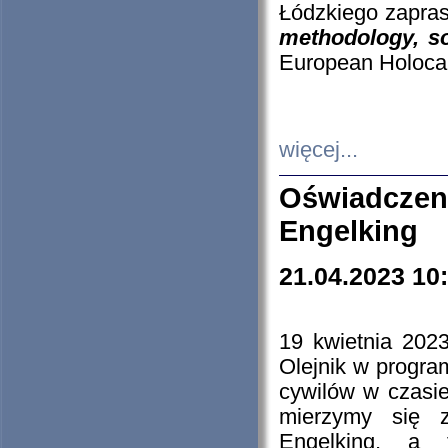
Łódzkiego zapras
methodology, so
European Holocau
więcej...
Oświadczen
Engelking
21.04.2023 10
19 kwietnia 2023
Olejnik w progra
cywilów w czasie
mierzymy się z
Engelking, a 