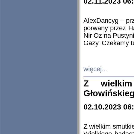
02.11.2023 06
AlexDancyg – przy
porwany przez H
Nir Oz na Pustyn
Gazy. Czekamy tu
więcej...
Z wielki
Głowińskie
02.10.2023 06
Z wielkim smutki