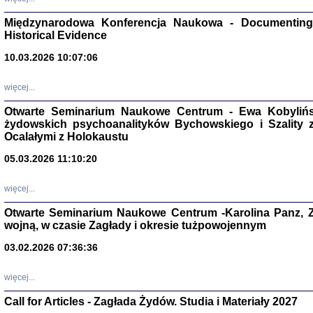
Zagłada Żyd
Studia i Mater
Międzynarodowa Konferencja Naukowa - Documenting 
nr 17, R. 202
Historical Evidence
Warszawa 20
10.03.2026 10:07:06
więcej...
Otwarte Seminarium Naukowe Centrum - Ewa Kobylińsk
NIE WIEMY CO PRZY
żydowskich psychoanalityków Bychowskiego i Szality z 
Dziennik p
Ocalałymi z Holokaustu
Moszek Baum, oprac. Barb
05.03.2026 11:10:20
więcej...
Otwarte Seminarium Naukowe Centrum -Karolina Panz, Z
wojną, w czasie Zagłady i okresie tużpowojennym
Zagłada Żyd
Studia i Mater
03.02.2026 07:36:36
nr 16, R. 202
Warszawa 20
więcej...
Call for Articles - Zagłada Żydów. Studia i Materiały 2027