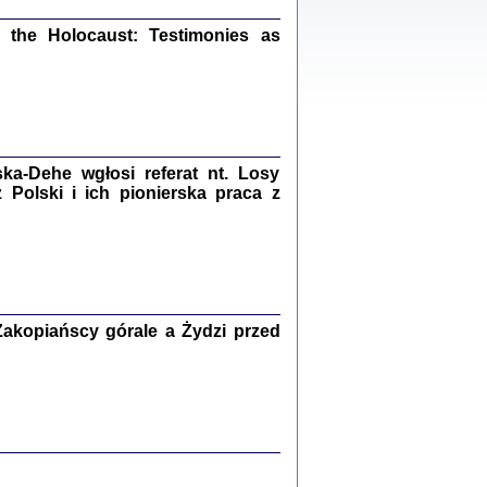
ów.
iały
the Holocaust: Testimonies as
1
21
a-Dehe wgłosi referat nt. Losy
NIESIE NAM KOLEJNA GODZINA ...
Polski i ich pionierska praca z
isany w ukryciu w latach 1943-1944
ara Engelking, tłum. z jidysz Monika
Polit
Warszawa 2020
akopiańscy górale a Żydzi przed
ów.
iały
0
20