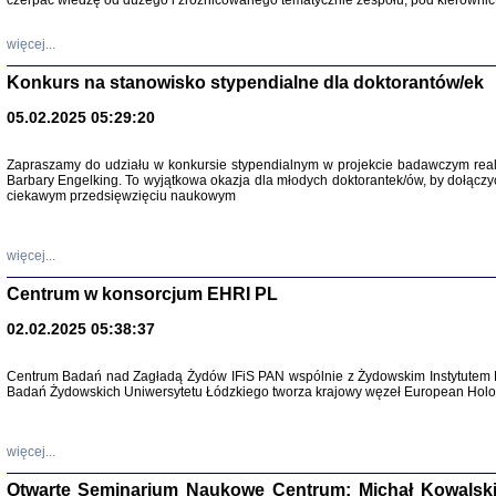
czerpać wiedzę od dużego i zróżnicowanego tematycznie zespołu, pod kierownic
więcej...
Konkurs na stanowisko stypendialne dla doktorantów/ek
05.02.2025 05:29:20
Zapraszamy do udziału w konkursie stypendialnym w projekcie badawczym rea
Barbary Engelking. To wyjątkowa okazja dla młodych doktorantek/ów, by dołączy
ciekawym przedsięwzięciu naukowym
SNY CHOCI
Okupacyjne 
Mazowieck
oprac. i ws
więcej...
Warszawa 
Centrum w konsorcjum EHRI PL
02.02.2025 05:38:37
Centrum Badań nad Zagładą Żydów IFiS PAN wspólnie z Żydowskim Instytutem 
Badań Żydowskich Uniwersytetu Łódzkiego tworza krajowy węzeł European Holoc
SZCZĘŚCIE JES
Losy kobiet ocalały
więcej...
Otwarte Seminarium Naukowe Centrum: Michał Kowalski, G