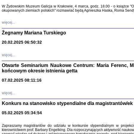
Warszawa 
W Żydowskim Muzeum Galicja w Krakowie, 4 marca, godz. 18.00 - o książce "Ot
okupowanych ziemiach polskich" rozmawiać będą Agnieszka Haska, Roma Sendyk
więcej...
Żegnamy Mariana Turskiego
20.02.2025 06:50:32
Zapisk
Tadeusz Obremski, opra
więcej...
Otwarte Seminarium Naukowe Centrum: Maria Ferenc, Mor
końcowym okresie istnienia getta
07.02.2025 08:11:16
więcej...
PO WOJNIE
Pisma Kopla
Konkurs na stanowisko stypendialne dla magistrantów/ek
Warszawie
oprac. i wst
05.02.2025 05:34:54
Warszawa 
Zapraszamy magistrantów do udziału w konkursie stypendialnym w proje
kierownictwem prof. Barbary Engelking. Dla rozpoczynających aktywność nauko