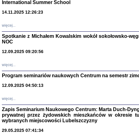
International Summer School
14.11.2025 12:26:23
więcej...
Spotkanie z Michałem Kowalskim wokół sokołowsko-węg
NOC
12.09.2025 09:20:56
więcej...
Program seminariów naukowych Centrum na semestr zim
Zagłada Żyd
Studia i Mater
12.09.2025 04:50:13
nr 14, R. 201
Warszawa 20
więcej...
Zapis Seminarium Naukowego Centrum: Marta Duch-Dyng
prywatnej przez żydowskich mieszkańców w okresie t
wybranych miejscowości Lubelszczyzny
29.05.2025 07:41:34