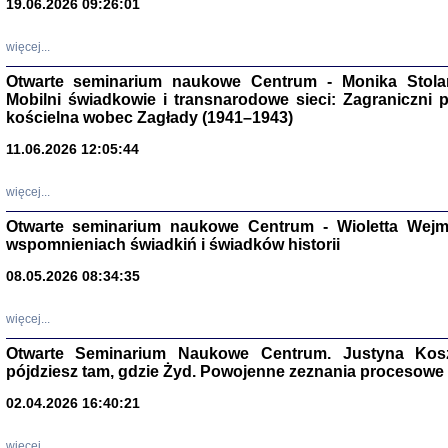
19.06.2026 09:26:01
więcej...
Otwarte seminarium naukowe Centrum - Monika Stolarcz
Mobilni świadkowie i transnarodowe sieci: Zagraniczni 
kościelna wobec Zagłady (1941–1943)
11.06.2026 12:05:44
Znowu mieliśmy
Dzienniki i pam
Binder Elza (El
więcej...
Wagner Rózia
oprac. Aleksa
Otwarte seminarium naukowe Centrum - Wioletta Wej
Warszawa 202
wspomnieniach świadkiń i świadków historii
08.05.2026 08:34:35
więcej...
oprac. Aleksan
Otwarte Seminarium Naukowe Centrum. Justyna Kosza
pójdziesz tam, gdzie Żyd. Powojenne zeznania procesowe 
02.04.2026 16:40:21
więcej...