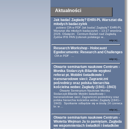
Aktualności
Jak badać Zagładę? EHRI-PL Warsztat dla
młodych badaczy/ek
pobierz CfA w PDF Jak badać Zagładę? EHRI-PL
Warsztat dla młodych badaczy/ek – 13-17 września
2026, Oświęcim Centrum Badań nad Zagładą
Żydów IFiS PAN (członek polskiego w...
więcej...
Research Workshop - Holocaust
Egodocuments: Research and Challenges
CfA in PDF ...
więcej...
Otwarte seminarium naukowe Centrum -
Monika Stolarczyk-Bilardie wygłosi
referat pt. Mobilni świadkowie i
transnarodowe sieci: Zagraniczni
pośrednicy oraz polska hierarchia
kościelna wobec Zagłady (1941–1943)
Otwarte Seminarium Naukowe Monika
Stolarczyk-Bilardie Mobilni świadkowie i
transnarodowe sieci: Zagraniczni pośrednicy oraz
polska hierarchia kościelna wobec Zagłady (1941–
1943) Spotkanie odbędzie się w środę 24 czerwca
br. w ...
więcej...
Otwarte seminarium naukowe Centrum -
Wioletta Wejman Ja to pamiętam. Zagłada
we wspomnieniach świadkiń i świadków