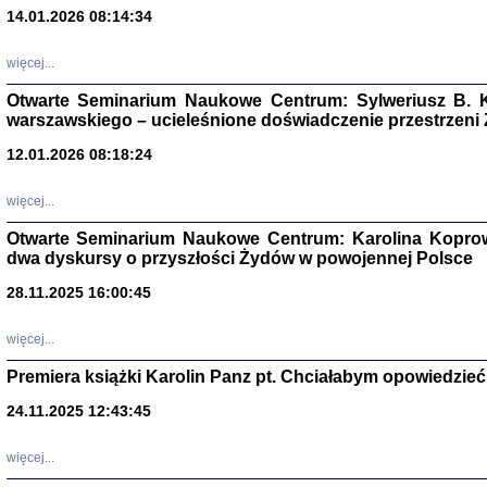
14.01.2026 08:14:34
Aryjs
więcej...
Sewek O
Otwarte Seminarium Naukowe Centrum: Sylweriusz B. K
warszawskiego – ucieleśnione doświadczenie przestrzeni
12.01.2026 08:18:24
więcej...
PISZĄC
Otwarte Seminarium Naukowe Centrum: Karolina Koprow
dwa dyskursy o przyszłości Żydów w powojennej Polsce
'z Dzie
Józef Zelkowicz, tłum.
28.11.2025 16:00:45
więcej...
Premiera książki Karolin Panz pt. Chciałabym opowiedzieć 
CZYTAJĄC GAZ
Dziennik pisa
24.11.2025 12:43:45
Jakub Hochbe
Warszawa 201
więcej...