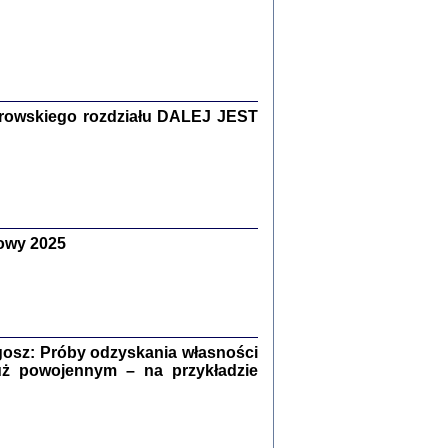
Zagłada Żydów.
Studia i Materiały
nr 15, R. 2019
Warszawa 2019
rowskiego rozdziału DALEJ JEST
owy 2025
ów.
iały
8
18
osz: Próby odzyskania własności
uż powojennym – na przykładzie