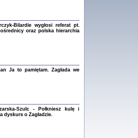
Zagłada Żydów.
Studia i Materiały
nr 18, R. 2022
Warszawa 2022
yk-Bilardie wygłosi referat pt.
pośrednicy oraz polska hierarchia
 iluzję, że żyjemy …
iętniki z Galicji Wschodniej
iszewa), Urman Jerzy Feliks, Strassler Szymon,
ndra Bańkowska
man Ja to pamiętam. Zagłada we
2
PAMIĘTNIK
Kalman Rotgeber
dra Bańkowska, wstęp Jacek Leociak
rska-Szulc - Połkniesz kulę i
Warszawa 2021
a dyskurs o Zagładzie.