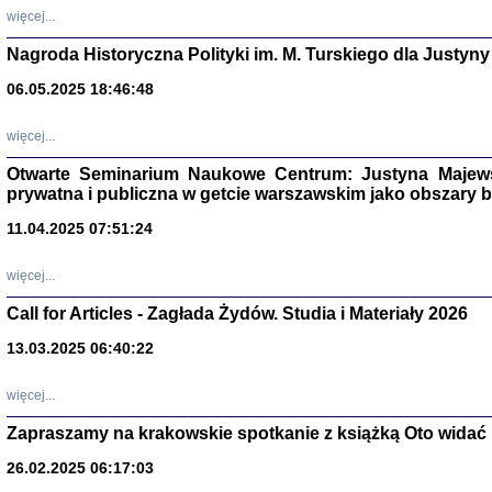
DALEJ JEST NOC. Los
więcej...
red. i wstę
Nagroda Historyczna Polityki im. M. Turskiego dla Justyny
06.05.2025 18:46:48
ŻADNA BLA
więcej...
Wspomnieni
Stanisław A
Otwarte Seminarium Naukowe Centrum: Justyna Majewsk
Warszawa 
prywatna i publiczna w getcie warszawskim jako obszary
11.04.2025 07:51:24
więcej...
Call for Articles - Zagłada Żydów. Studia i Materiały 2026
13.03.2025 06:40:22
więcej...
Zapraszamy na krakowskie spotkanie z książką Oto widać i
TYLEŚMY JU
26.02.2025 06:17:03
Dziennik pi
Clara Kram