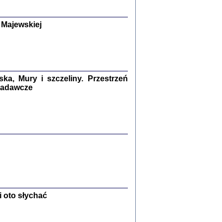
y Żydów w wybranych powiatach
okupowanej Polski
p Barbara Engelking, Jan Grabowski
 Majewskiej
Warszawa 2018
GA, ŻADNE KŁAMSTWO ...
a z warszawskiego getta
dler
,
oprac. i wstępem opatrzyła
Marta Janczewska
a, Mury i szczeliny. Przestrzeń
2018
 badawcze
Zagłada Żydów.
Studia i Materiały
nr 13, R. 2017
Warszawa 2017
 oto słychać
Ż PRZESZLI ...
sany w bunkrze (Żółkiew 1942-1944)
er
,
oprac. i wstępem opatrzyła Anna Wylegała