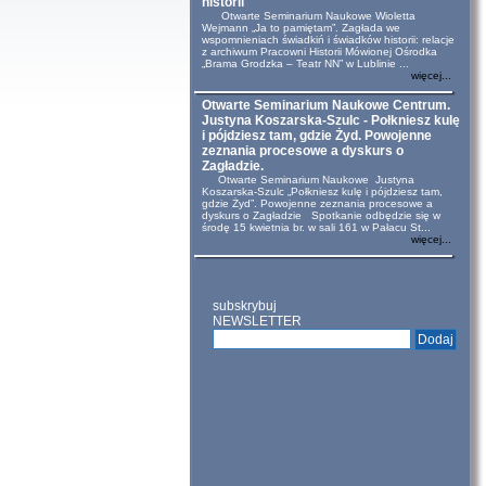
historii
Otwarte Seminarium Naukowe Wioletta
Wejmann „Ja to pamiętam”. Zagłada we
wspomnieniach świadkiń i świadków historii: relacje
z archiwum Pracowni Historii Mówionej Ośrodka
„Brama Grodzka – Teatr NN” w Lublinie ...
więcej...
Otwarte Seminarium Naukowe Centrum.
Justyna Koszarska-Szulc - Połkniesz kulę
i pójdziesz tam, gdzie Żyd. Powojenne
zeznania procesowe a dyskurs o
Zagładzie.
Otwarte Seminarium Naukowe Justyna
Koszarska-Szulc „Połkniesz kulę i pójdziesz tam,
gdzie Żyd”. Powojenne zeznania procesowe a
dyskurs o Zagładzie Spotkanie odbędzie się w
środę 15 kwietnia br. w sali 161 w Pałacu St...
więcej...
subskrybuj
NEWSLETTER