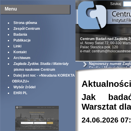
Szukaj:
Menu
Strona główna
Zespół Centrum
Badania
Centrum Badań nad Zagładą 
Publikacje
ul. Nowy Świat 72, 00-330 War
Linki
Palac Staszica pok. 120
e-mail: centrum@holocaustrese
Kontakt
Archiwum
Najnowszy numer Zagł
Zagłada Żydów. Studia i Materiały
Studia i Materiały vol. 
pismo naukowe Centrum
Dalej jest noc - »Nieudana KOREKTA
Aktualnośc
OBRAZU«
Wybór źródeł
EHRI PL
Jak bada
Warsztat dl
24.06.2026 07