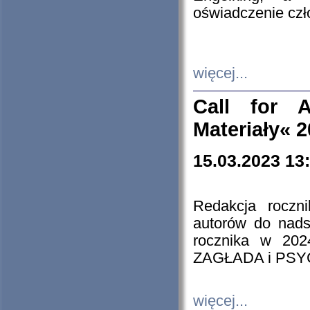
oświadczenie cz
więcej...
Call for A
Materiały« 
15.03.2023 13
Redakcja roczn
autorów do nads
rocznika w 202
ZAGŁADA i PS
więcej...