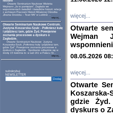
historii
Otwarte Seminarium Naukowe Wioletta
Wejmann „Ja to pamiętam”. Zagłada we
wspomnieniach świadkiń i świadków historii: relacje
z archiwum Pracowni Historii Mówionej Ośrodka
więcej...
„Brama Grodzka – Teatr NN” w Lublinie ...
więcej...
Otwarte Seminarium Naukowe Centrum.
Otwarte se
Justyna Koszarska-Szulc - Połkniesz kulę
i pójdziesz tam, gdzie Żyd. Powojenne
Wejman 
zeznania procesowe a dyskurs o
Zagładzie.
Otwarte Seminarium Naukowe Justyna
wspomnienia
Koszarska-Szulc „Połkniesz kulę i pójdziesz tam,
gdzie Żyd”. Powojenne zeznania procesowe a
dyskurs o Zagładzie Spotkanie odbędzie się w
środę 15 kwietnia br. w sali 161 w Pałacu St...
08.05.2026 08
więcej...
subskrybuj
więcej...
NEWSLETTER
Otwarte Se
Koszarska-S
gdzie Żyd
dyskurs o Z