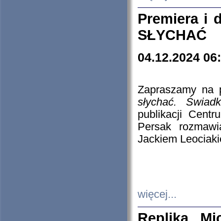
Premiera i
SŁYCHAĆ
04.12.2024 06
Zapraszamy na p
słychać. Świad
publikacji Cen
Persak rozmawi
Jackiem Leociaki
więcej...
Replika Mi