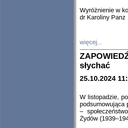
Wyróżnienie w k
dr Karoliny Panz
więcej...
ZAPOWIEDŹ
słychać
25.10.2024 11
W listopadzie, p
podsumowująca p
– społeczeństw
Żydów (1939–194