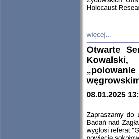
Żydowskich Uniw
Holocaust Resear
więcej...
Otwarte Se
Kowalski, 
„polowanie
węgrowskim.
08.01.2025 13
Zapraszamy do 
Badań nad Zagła
wygłosi referat "
powiecie sokołow