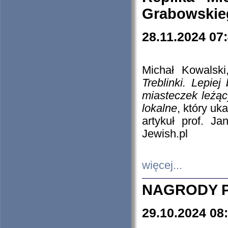
Grabowskieg
28.11.2024 07
Michał Kowalski
Treblinki. Lepie
miasteczek leżąc
lokalne
, który uk
artykuł prof. J
Jewish.pl
więcej...
NAGRODY P
29.10.2024 08