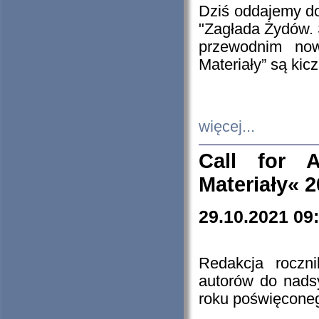
Dziś oddajemy 
"Zagłada Żydów. 
przewodnim now
Materiały” są kic
więcej...
Call for A
Materiały« 
29.10.2021 09
Redakcja roczn
autorów do nads
roku poświęcone