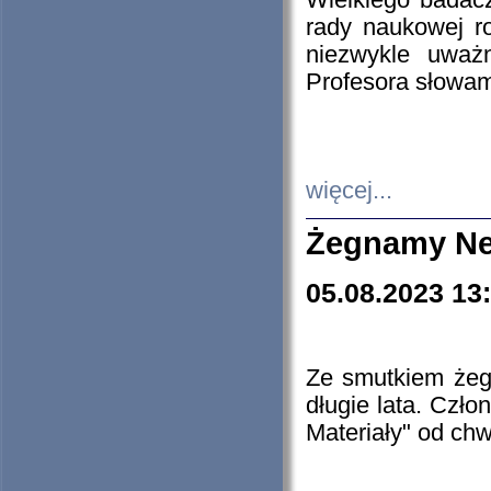
Wielkiego badacz
rady naukowej ro
niezwykle uważn
Profesora słowam
więcej...
Żegnamy Ne
05.08.2023 13
Ze smutkiem żeg
długie lata. Czł
Materiały" od chw