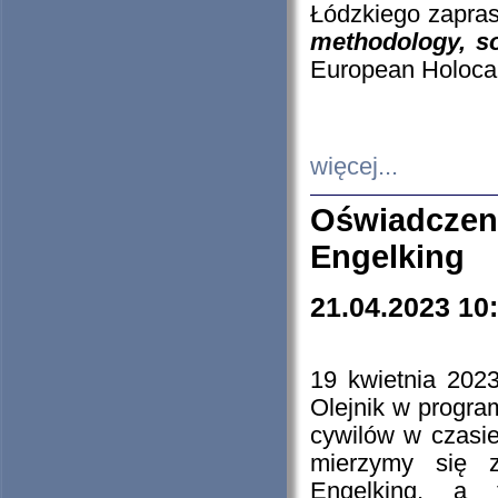
Łódzkiego zapras
methodology, so
European Holocau
więcej...
Oświadczen
Engelking
21.04.2023 10
19 kwietnia 2023
Olejnik w progra
cywilów w czasie
mierzymy się z
Engelking, a 