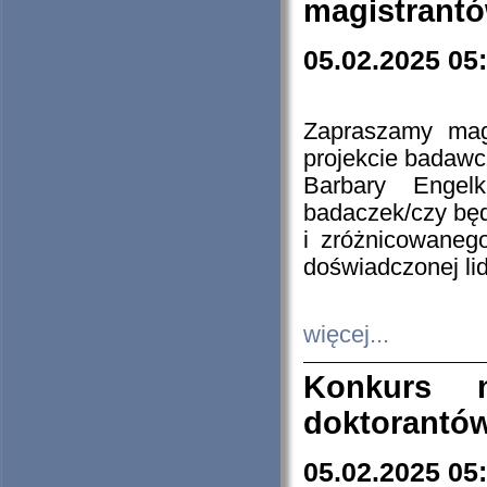
magistrantó
05.02.2025 05
Zapraszamy mag
projekcie badaw
Barbary Engel
badaczek/czy będ
i zróżnicowaneg
doświadczonej lid
więcej...
Konkurs n
doktorantó
05.02.2025 05