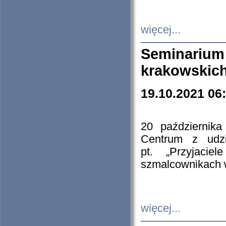
więcej...
Seminarium
krakowskich
19.10.2021 06
20 październik
Centrum z udzia
pt. „Przyjacie
szmalcownikach
więcej...