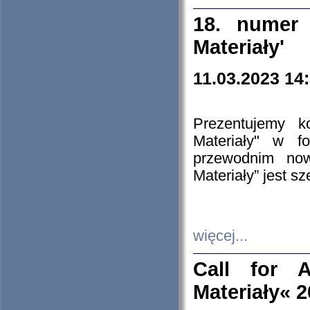
18. numer 
Materiały'
11.03.2023 14
Prezentujemy k
Materiały" w 
przewodnim now
Materiały” jest s
więcej...
Call for A
Materiały« 