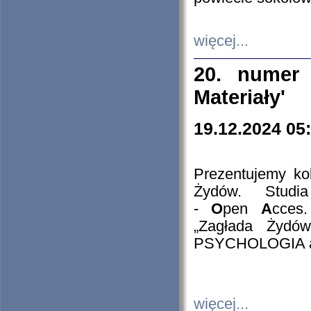
więcej...
20. numer 
Materiały'
19.12.2024 05
Prezentujemy kol
Żydów. Stud
-
O
pen
A
cces
„Zagłada Żydów
PSYCHOLOGIA 
więcej...