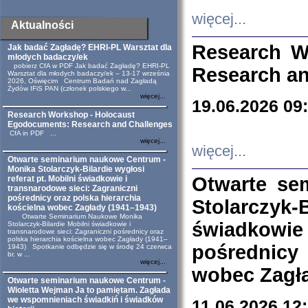
więcej...
Aktualności
Research W
Jak badać Zagładę? EHRI-PL Warsztat dla
młodych badaczy/ek
pobierz CfA w PDF Jak badać Zagładę? EHRI-PL
Research an
Warsztat dla młodych badaczy/ek – 13-17 września
2026, Oświęcim Centrum Badań nad Zagładą
Żydów IFiS PAN (członek polskiego w...
więcej...
19.06.2026 09
Research Workshop - Holocaust
Egodocuments: Research and Challenges
CfA in PDF ...
więcej...
więcej...
Otwarte seminarium naukowe Centrum -
Monika Stolarczyk-Bilardie wygłosi
Otwarte se
referat pt. Mobilni świadkowie i
transnarodowe sieci: Zagraniczni
pośrednicy oraz polska hierarchia
Stolarczyk-
kościelna wobec Zagłady (1941–1943)
Otwarte Seminarium Naukowe Monika
świadkowie
Stolarczyk-Bilardie Mobilni świadkowie i
transnarodowe sieci: Zagraniczni pośrednicy oraz
polska hierarchia kościelna wobec Zagłady (1941–
pośrednicy
1943) Spotkanie odbędzie się w środę 24 czerwca
br. w ...
więcej...
wobec Zagła
Otwarte seminarium naukowe Centrum -
Wioletta Wejman Ja to pamiętam. Zagłada
we wspomnieniach świadkiń i świadków
11.06.2026 12