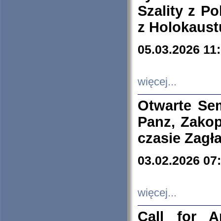
Szality z Po
z Holokaust
05.03.2026 11
więcej...
Otwarte Se
Panz, Zakop
czasie Zagł
03.02.2026 07
więcej...
Call for A