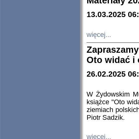
Materiały 20
13.03.2025 06
więcej...
Zapraszamy
Oto widać i
26.02.2025 06
W Żydowskim Muz
książce "Oto wid
ziemiach polski
Piotr Sadzik.
więcej...