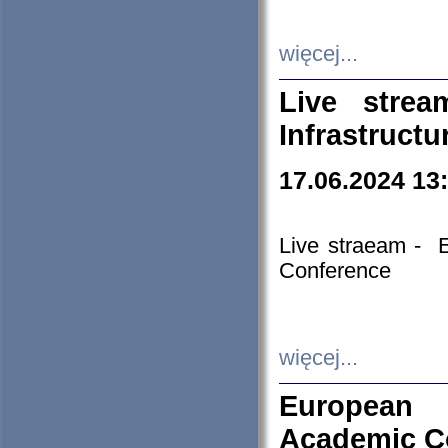
więcej...
Live stre
Infrastruct
17.06.2024 13
Live straeam - 
Conference
więcej...
European H
Academic C