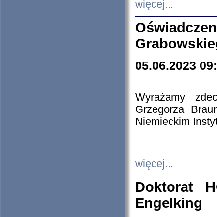
więcej...
Oświadczen
Grabowskie
05.06.2023 09
Wyrażamy zdecy
Grzegorza Brau
Niemieckim Insty
więcej...
Doktorat H
Engelking