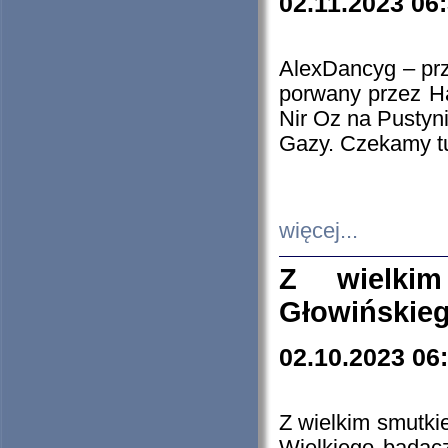
02.11.2023 06
AlexDancyg – przy
porwany przez H
Nir Oz na Pustyn
Gazy. Czekamy tu
więcej...
Z wielki
Głowińskie
02.10.2023 06
Z wielkim smutki