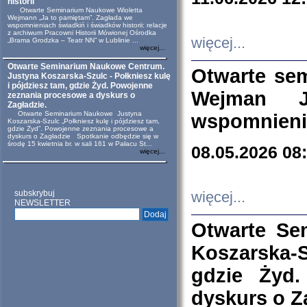
historii
Otwarte Seminarium Naukowe Wioletta
Wejmann „Ja to pamiętam”. Zagłada we
wspomnieniach świadkiń i świadków historii: relacje
z archiwum Pracowni Historii Mówionej Ośrodka
więcej...
„Brama Grodzka – Teatr NN” w Lublinie ...
więcej...
Otwarte Seminarium Naukowe Centrum.
Otwarte se
Justyna Koszarska-Szulc - Połkniesz kulę
i pójdziesz tam, gdzie Żyd. Powojenne
Wejman 
zeznania procesowe a dyskurs o
Zagładzie.
Otwarte Seminarium Naukowe Justyna
wspomnienia
Koszarska-Szulc „Połkniesz kulę i pójdziesz tam,
gdzie Żyd”. Powojenne zeznania procesowe a
dyskurs o Zagładzie Spotkanie odbędzie się w
środę 15 kwietnia br. w sali 161 w Pałacu St...
08.05.2026 08
więcej...
subskrybuj
więcej...
NEWSLETTER
Otwarte Se
Koszarska-S
gdzie Żyd
dyskurs o Z