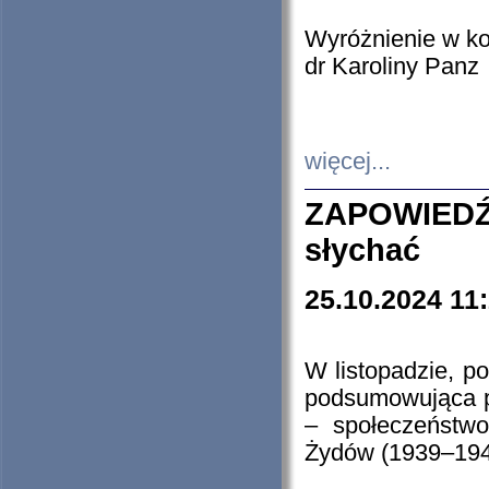
Wyróżnienie w k
dr Karoliny Panz
więcej...
ZAPOWIEDŹ
słychać
25.10.2024 11
W listopadzie, p
podsumowująca p
– społeczeństw
Żydów (1939–194