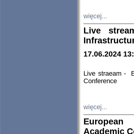
więcej...
Live stre
Infrastruct
17.06.2024 13
Live straeam - 
Conference
więcej...
European H
Academic C