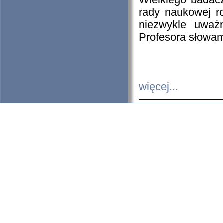
Wielkiego badacz
rady naukowej ro
niezwykle uważn
Profesora słowam
więcej...