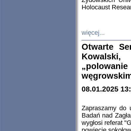
Żydowskich Uniw
Holocaust Resear
więcej...
Otwarte Se
Kowalski, 
„polowanie
węgrowskim.
08.01.2025 13
Zapraszamy do 
Badań nad Zagła
wygłosi referat "
powiecie sokołow