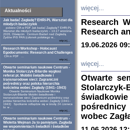
więcej...
Aktualności
Research W
Jak badać Zagładę? EHRI-PL Warsztat dla
młodych badaczy/ek
pobierz CfA w PDF Jak badać Zagładę? EHRI-PL
Research an
Warsztat dla młodych badaczy/ek – 13-17 września
2026, Oświęcim Centrum Badań nad Zagładą
Żydów IFiS PAN (członek polskiego w...
więcej...
19.06.2026 09
Research Workshop - Holocaust
Egodocuments: Research and Challenges
CfA in PDF ...
więcej...
więcej...
Otwarte seminarium naukowe Centrum -
Monika Stolarczyk-Bilardie wygłosi
Otwarte se
referat pt. Mobilni świadkowie i
transnarodowe sieci: Zagraniczni
pośrednicy oraz polska hierarchia
Stolarczyk-
kościelna wobec Zagłady (1941–1943)
Otwarte Seminarium Naukowe Monika
świadkowie
Stolarczyk-Bilardie Mobilni świadkowie i
transnarodowe sieci: Zagraniczni pośrednicy oraz
polska hierarchia kościelna wobec Zagłady (1941–
pośrednicy
1943) Spotkanie odbędzie się w środę 24 czerwca
br. w ...
więcej...
wobec Zagła
Otwarte seminarium naukowe Centrum -
Wioletta Wejman Ja to pamiętam. Zagłada
we wspomnieniach świadkiń i świadków
11.06.2026 12