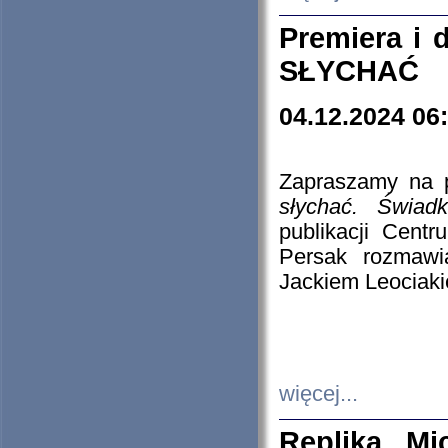
Premiera i
SŁYCHAĆ
04.12.2024 06
Zapraszamy na p
słychać. Świad
publikacji Cen
Persak rozmawi
Jackiem Leociaki
więcej...
Replika Mi