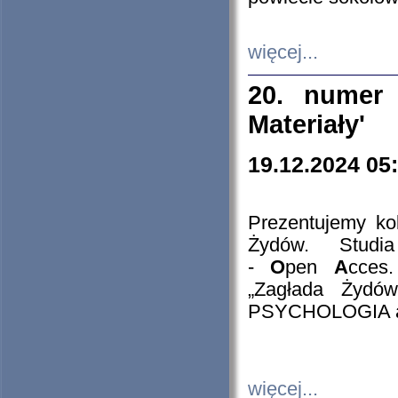
więcej...
20. numer 
Materiały'
19.12.2024 05
Prezentujemy kol
Żydów. Stud
-
O
pen
A
cces
„Zagłada Żydów
PSYCHOLOGIA 
więcej...