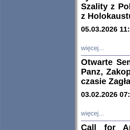
Szality z Po
z Holokaust
05.03.2026 11
więcej...
Otwarte Se
Panz, Zakop
czasie Zagł
03.02.2026 07
więcej...
Call for A