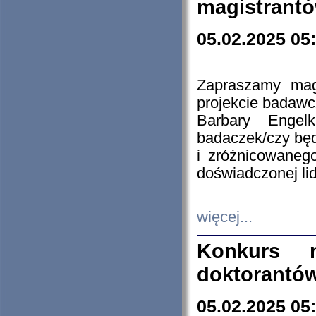
magistrantó
05.02.2025 05
Zapraszamy mag
projekcie badaw
Barbary Engel
badaczek/czy będ
i zróżnicowaneg
doświadczonej lid
więcej...
Konkurs n
doktorantó
05.02.2025 05