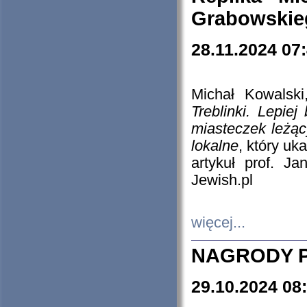
Grabowskieg
28.11.2024 07
Michał Kowalski
Treblinki. Lepie
miasteczek leżąc
lokalne
, który uk
artykuł prof. J
Jewish.pl
więcej...
NAGRODY P
29.10.2024 08