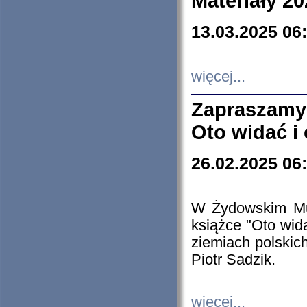
Materiały 20
13.03.2025 06
więcej...
Zapraszamy
Oto widać i
26.02.2025 06
W Żydowskim Muz
książce "Oto wid
ziemiach polski
Piotr Sadzik.
więcej...