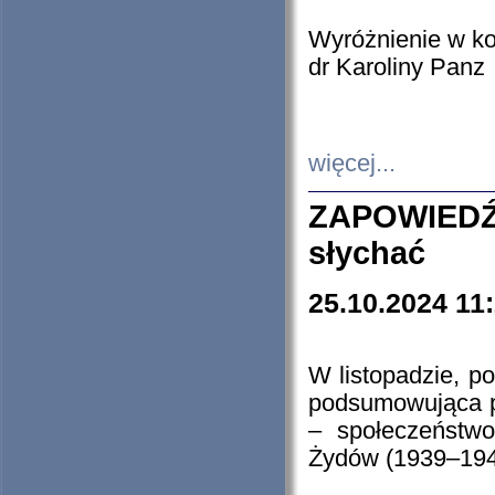
Wyróżnienie w k
dr Karoliny Panz
więcej...
ZAPOWIEDŹ
słychać
25.10.2024 11
W listopadzie, p
podsumowująca p
– społeczeństw
Żydów (1939–194