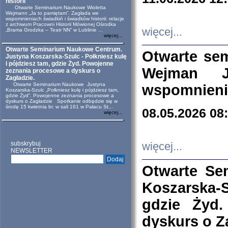
historii
Otwarte Seminarium Naukowe Wioletta
Wejmann „Ja to pamiętam”. Zagłada we
wspomnieniach świadkiń i świadków historii: relacje
z archiwum Pracowni Historii Mówionej Ośrodka
więcej...
„Brama Grodzka – Teatr NN” w Lublinie ...
więcej...
Otwarte Seminarium Naukowe Centrum.
Otwarte se
Justyna Koszarska-Szulc - Połkniesz kulę
i pójdziesz tam, gdzie Żyd. Powojenne
Wejman 
zeznania procesowe a dyskurs o
Zagładzie.
Otwarte Seminarium Naukowe Justyna
wspomnienia
Koszarska-Szulc „Połkniesz kulę i pójdziesz tam,
gdzie Żyd”. Powojenne zeznania procesowe a
dyskurs o Zagładzie Spotkanie odbędzie się w
środę 15 kwietnia br. w sali 161 w Pałacu St...
08.05.2026 08
więcej...
subskrybuj
więcej...
NEWSLETTER
Otwarte Se
Koszarska-S
gdzie Żyd
dyskurs o Z