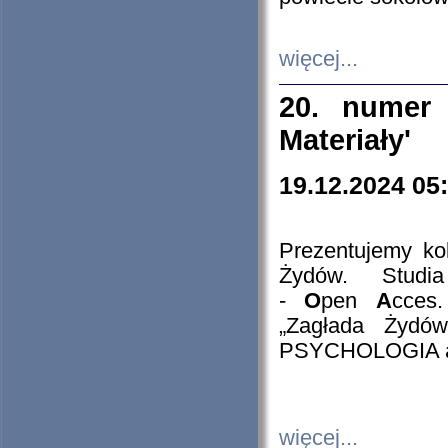
więcej...
20. numer 
Materiały'
19.12.2024 05
Prezentujemy kol
Żydów. Stud
-
O
pen
A
cces
„Zagłada Żydów
PSYCHOLOGIA 
więcej...