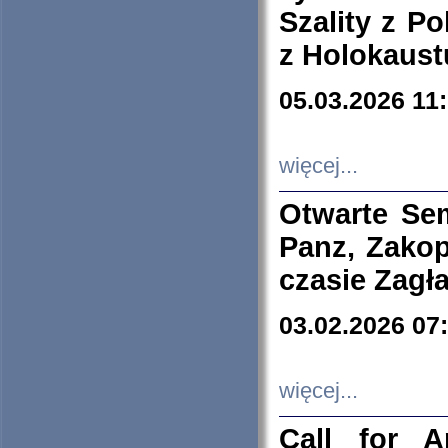
Szality z Po
z Holokaust
05.03.2026 11
więcej...
Otwarte Se
Panz, Zakop
czasie Zagł
03.02.2026 07
więcej...
Call for A