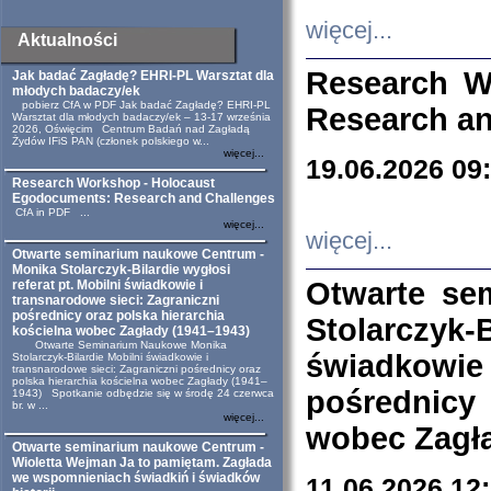
więcej...
Aktualności
Research W
Jak badać Zagładę? EHRI-PL Warsztat dla
młodych badaczy/ek
pobierz CfA w PDF Jak badać Zagładę? EHRI-PL
Research an
Warsztat dla młodych badaczy/ek – 13-17 września
2026, Oświęcim Centrum Badań nad Zagładą
Żydów IFiS PAN (członek polskiego w...
więcej...
19.06.2026 09
Research Workshop - Holocaust
Egodocuments: Research and Challenges
CfA in PDF ...
więcej...
więcej...
Otwarte seminarium naukowe Centrum -
Monika Stolarczyk-Bilardie wygłosi
Otwarte se
referat pt. Mobilni świadkowie i
transnarodowe sieci: Zagraniczni
pośrednicy oraz polska hierarchia
Stolarczyk-
kościelna wobec Zagłady (1941–1943)
Otwarte Seminarium Naukowe Monika
świadkowie
Stolarczyk-Bilardie Mobilni świadkowie i
transnarodowe sieci: Zagraniczni pośrednicy oraz
polska hierarchia kościelna wobec Zagłady (1941–
pośrednicy
1943) Spotkanie odbędzie się w środę 24 czerwca
br. w ...
więcej...
wobec Zagła
Otwarte seminarium naukowe Centrum -
Wioletta Wejman Ja to pamiętam. Zagłada
we wspomnieniach świadkiń i świadków
11.06.2026 12