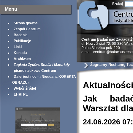
Szukaj:
Menu
Strona główna
Zespół Centrum
Badania
Centrum Badań nad Zagładą 
Publikacje
ul. Nowy Świat 72, 00-330 War
Linki
Palac Staszica pok. 120
e-mail: centrum@holocaustrese
Kontakt
Archiwum
Żegnamy Nechamę Tec
Zagłada Żydów. Studia i Materiały
pismo naukowe Centrum
Dalej jest noc - »Nieudana KOREKTA
Aktualnośc
OBRAZU«
Wybór źródeł
EHRI PL
Jak bada
Warsztat dl
24.06.2026 07