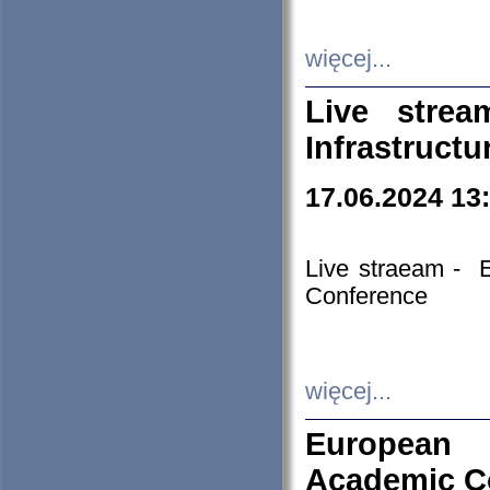
więcej...
Live stre
Infrastruct
17.06.2024 13
Live straeam - 
Conference
więcej...
European H
Academic C