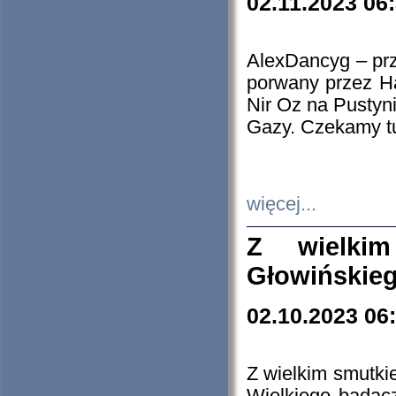
02.11.2023 06
AlexDancyg – przy
porwany przez H
Nir Oz na Pustyn
Gazy. Czekamy tu
więcej...
Z wielki
Głowińskie
02.10.2023 06
Z wielkim smutki