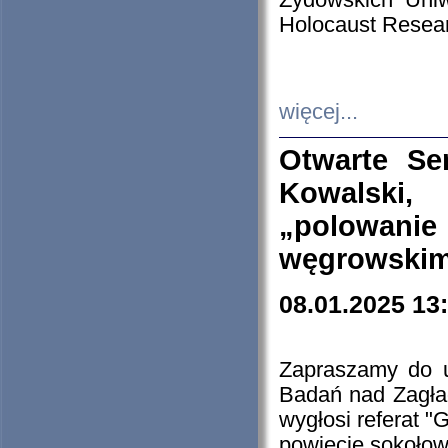
Żydowskich Uniw
Holocaust Resear
więcej...
Otwarte Se
Kowalski, 
„polowanie
węgrowskim.
08.01.2025 13
Zapraszamy do 
Badań nad Zagła
wygłosi referat "
powiecie sokołow