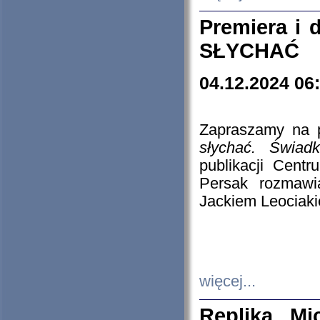
Premiera i
SŁYCHAĆ
04.12.2024 06
Zapraszamy na p
słychać. Świad
publikacji Cen
Persak rozmawi
Jackiem Leociaki
więcej...
Replika Mi