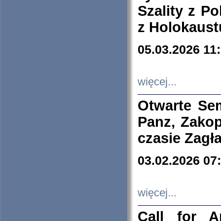
Szality z Po
z Holokaust
05.03.2026 11
więcej...
Otwarte Se
Panz, Zakop
czasie Zagł
03.02.2026 07
więcej...
Call for A