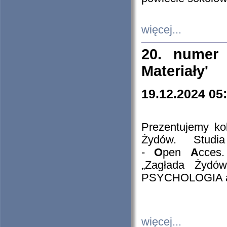
więcej...
20. numer 
Materiały'
19.12.2024 05
Prezentujemy kol
Żydów. Stud
-
O
pen
A
cces
„Zagłada Żydów
PSYCHOLOGIA 
więcej...