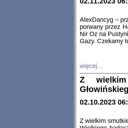
02.11.2023 06
AlexDancyg – przy
porwany przez H
Nir Oz na Pustyn
Gazy. Czekamy tu
więcej...
Z wielki
Głowińskie
02.10.2023 06
Z wielkim smutki