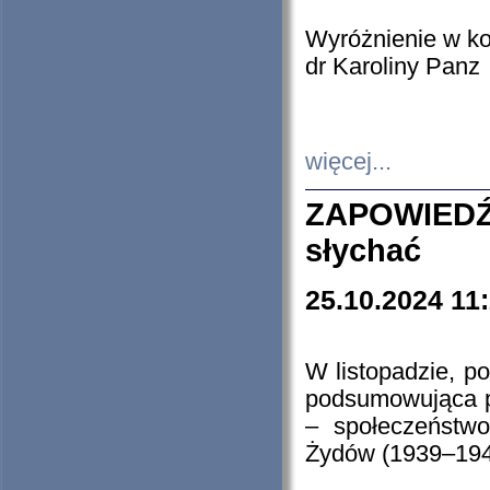
Wyróżnienie w k
dr Karoliny Panz
więcej...
ZAPOWIEDŹ
słychać
25.10.2024 11
W listopadzie, p
podsumowująca p
– społeczeństw
Żydów (1939–194