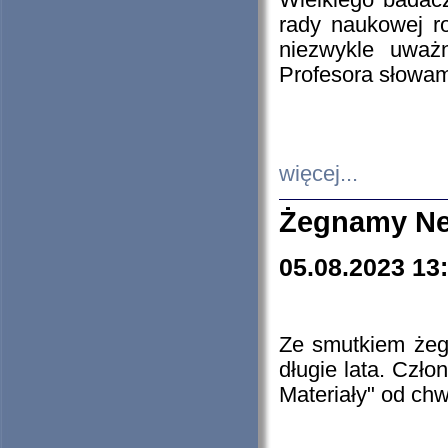
Wielkiego badacz
rady naukowej ro
niezwykle uważn
Profesora słowam
więcej...
Żegnamy Ne
05.08.2023 13
Ze smutkiem żeg
długie lata. Czł
Materiały" od chw