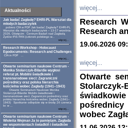
więcej...
Aktualności
Research W
Jak badać Zagładę? EHRI-PL Warsztat dla
młodych badaczy/ek
pobierz CfA w PDF Jak badać Zagładę? EHRI-PL
Research an
Warsztat dla młodych badaczy/ek – 13-17 września
2026, Oświęcim Centrum Badań nad Zagładą
Żydów IFiS PAN (członek polskiego w...
więcej...
19.06.2026 09
Research Workshop - Holocaust
Egodocuments: Research and Challenges
CfA in PDF ...
więcej...
więcej...
Otwarte seminarium naukowe Centrum -
Monika Stolarczyk-Bilardie wygłosi
Otwarte se
referat pt. Mobilni świadkowie i
transnarodowe sieci: Zagraniczni
pośrednicy oraz polska hierarchia
Stolarczyk-
kościelna wobec Zagłady (1941–1943)
Otwarte Seminarium Naukowe Monika
świadkowie
Stolarczyk-Bilardie Mobilni świadkowie i
transnarodowe sieci: Zagraniczni pośrednicy oraz
polska hierarchia kościelna wobec Zagłady (1941–
pośrednicy
1943) Spotkanie odbędzie się w środę 24 czerwca
br. w ...
więcej...
wobec Zagła
Otwarte seminarium naukowe Centrum -
Wioletta Wejman Ja to pamiętam. Zagłada
we wspomnieniach świadkiń i świadków
11.06.2026 12