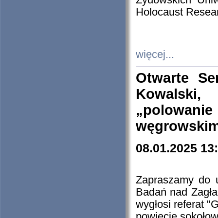
Żydowskich Uniw
Holocaust Resear
więcej...
Otwarte Se
Kowalski, 
„polowanie
węgrowskim.
08.01.2025 13
Zapraszamy do 
Badań nad Zagła
wygłosi referat "
powiecie sokołow