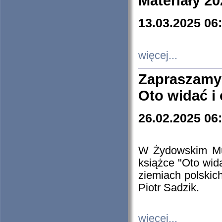
Materiały 20
13.03.2025 06
więcej...
Zapraszamy
Oto widać i
26.02.2025 06
W Żydowskim Muz
książce "Oto wid
ziemiach polski
Piotr Sadzik.
więcej...