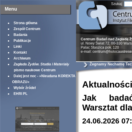
Szukaj:
Menu
Strona główna
Zespół Centrum
Badania
Centrum Badań nad Zagładą 
Publikacje
ul. Nowy Świat 72, 00-330 War
Linki
Palac Staszica pok. 120
e-mail: centrum@holocaustrese
Kontakt
Archiwum
Żegnamy Nechamę Tec
Zagłada Żydów. Studia i Materiały
pismo naukowe Centrum
Dalej jest noc - »Nieudana KOREKTA
Aktualnośc
OBRAZU«
Wybór źródeł
EHRI PL
Jak bada
Warsztat dl
24.06.2026 07