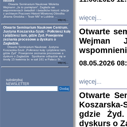
historii
Otwarte Seminarium Naukowe Wioletta
Wejmann „Ja to pamiętam”. Zagłada we
wspomnieniach świadkiń i świadków historii: relacje
z archiwum Pracowni Historii Mówionej Ośrodka
więcej...
„Brama Grodzka – Teatr NN” w Lublinie ...
więcej...
Otwarte Seminarium Naukowe Centrum.
Otwarte se
Justyna Koszarska-Szulc - Połkniesz kulę
i pójdziesz tam, gdzie Żyd. Powojenne
Wejman 
zeznania procesowe a dyskurs o
Zagładzie.
Otwarte Seminarium Naukowe Justyna
wspomnienia
Koszarska-Szulc „Połkniesz kulę i pójdziesz tam,
gdzie Żyd”. Powojenne zeznania procesowe a
dyskurs o Zagładzie Spotkanie odbędzie się w
środę 15 kwietnia br. w sali 161 w Pałacu St...
08.05.2026 08
więcej...
subskrybuj
więcej...
NEWSLETTER
Otwarte Se
Koszarska-S
gdzie Żyd
dyskurs o Z