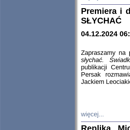
Premiera i
SŁYCHAĆ
04.12.2024 06
Zapraszamy na p
słychać. Świad
publikacji Cen
Persak rozmawi
Jackiem Leociaki
więcej...
Replika Mi