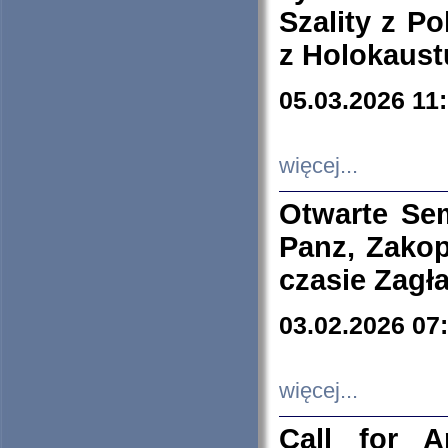
Szality z Po
z Holokaust
05.03.2026 11
więcej...
Otwarte Se
Panz, Zakop
czasie Zagł
03.02.2026 07
więcej...
Call for A