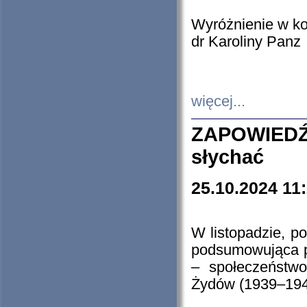
Wyróżnienie w k
dr Karoliny Panz
więcej...
ZAPOWIEDŹ
słychać
25.10.2024 11
W listopadzie, p
podsumowująca p
– społeczeństw
Żydów (1939–194