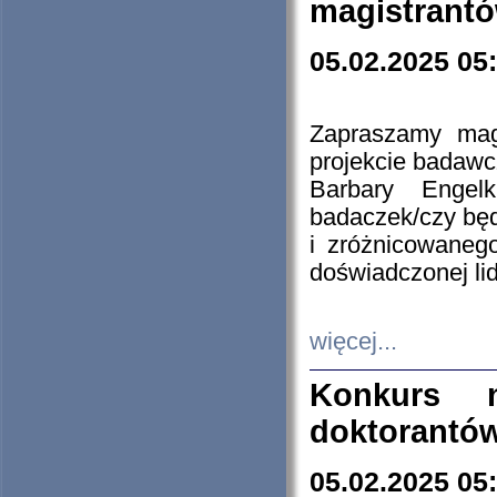
magistrantó
05.02.2025 05
Zapraszamy mag
projekcie badaw
Barbary Engel
badaczek/czy będ
i zróżnicowaneg
doświadczonej lid
więcej...
Konkurs n
doktorantó
05.02.2025 05