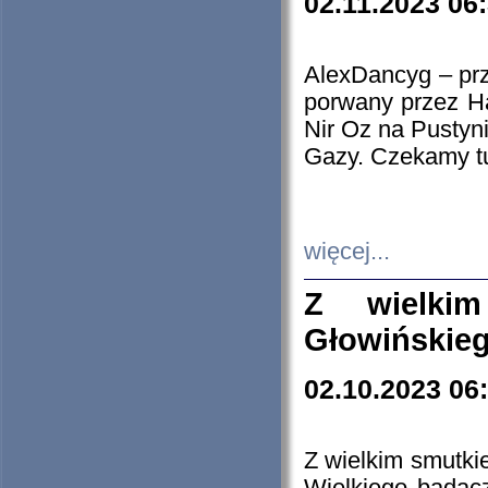
02.11.2023 06
AlexDancyg – przy
porwany przez H
Nir Oz na Pustyn
Gazy. Czekamy tu
więcej...
Z wielki
Głowińskie
02.10.2023 06
Z wielkim smutki