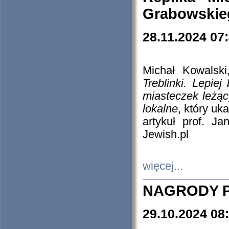
Grabowskieg
28.11.2024 07
Michał Kowalski
Treblinki. Lepie
miasteczek leżąc
lokalne
, który uk
artykuł prof. J
Jewish.pl
więcej...
NAGRODY P
29.10.2024 08