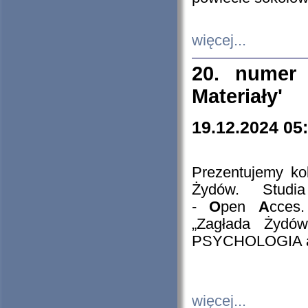
więcej...
20. numer 
Materiały'
19.12.2024 05
Prezentujemy kol
Żydów. Stud
-
O
pen
A
cces
„Zagłada Żydów
PSYCHOLOGIA 
więcej...