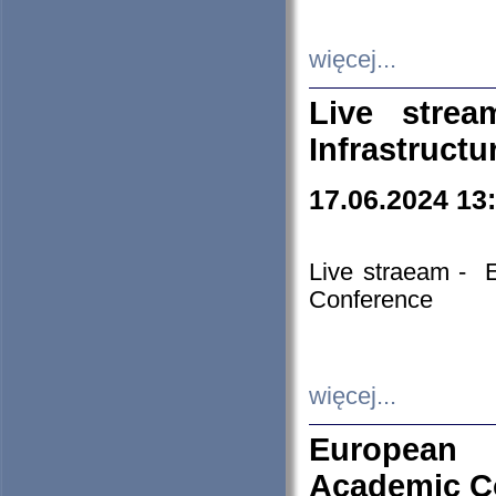
więcej...
Live stre
Infrastruct
17.06.2024 13
Live straeam - 
Conference
więcej...
European H
Academic C