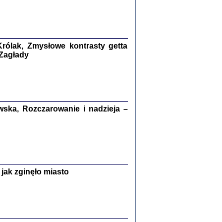
kiego Żyda wspomnienia, łzy i myśli
Zapiski z okupacyjnej Warszawy
konowski, oprac. Marta Janczewska
rólak, Zmysłowe kontrasty getta
Warszawa 2020
 Zagłady
Y TE SŁOWA JEST PRACOWNIKIEM
ska, Rozczarowanie i nadzieja –
GETTOWEJ INSTYTUCJI ...
nnika' i inne pisma z łódzkiego getta
 z jidysz, oprac. i wstęp. Monika Polit
Warszawa 2019
jak zginęło miasto
ETĘ NIEMIECKĄ ...
ny w ukryciu w Warszawie w latach 1943-1944
rg
,
oprac. i wstępem opatrzyła
Barbara Engelking
9