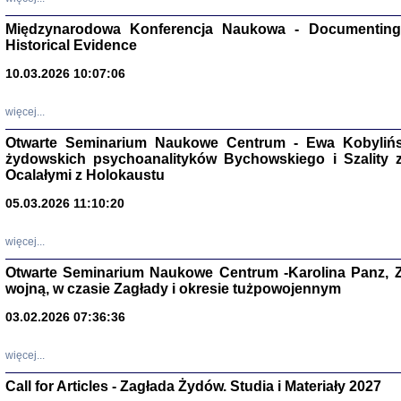
Zagłada Żyd
Studia i Mater
Międzynarodowa Konferencja Naukowa - Documenting 
nr 17, R. 202
Warszawa 20
Historical Evidence
10.03.2026 10:07:06
więcej...
Otwarte Seminarium Naukowe Centrum - Ewa Kobylińsk
NIE WIEMY CO PRZY
żydowskich psychoanalityków Bychowskiego i Szality z 
Dziennik p
Moszek Baum, oprac. Barb
Ocalałymi z Holokaustu
05.03.2026 11:10:20
więcej...
Otwarte Seminarium Naukowe Centrum -Karolina Panz, Z
wojną, w czasie Zagłady i okresie tużpowojennym
Zagłada Żyd
Studia i Mater
nr 16, R. 202
03.02.2026 07:36:36
Warszawa 20
więcej...
Call for Articles - Zagłada Żydów. Studia i Materiały 2027