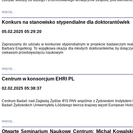
czerpać wiedzę od dużego i zróżnicowanego tematycznie zespołu, pod kierownic
więcej...
Konkurs na stanowisko stypendialne dla doktorantów/ek
05.02.2025 05:29:20
Zapraszamy do udziału w konkursie stypendialnym w projekcie badawczym rea
Barbary Engelking. To wyjątkowa okazja dla młodych doktorantek/ów, by dołączy
ciekawym przedsięwzięciu naukowym
SNY CHOCI
Okupacyjne 
Mazowieck
oprac. i ws
więcej...
Warszawa 
Centrum w konsorcjum EHRI PL
02.02.2025 05:38:37
Centrum Badań nad Zagładą Żydów IFiS PAN wspólnie z Żydowskim Instytutem 
Badań Żydowskich Uniwersytetu Łódzkiego tworza krajowy węzeł European Holoc
SZCZĘŚCIE JES
Losy kobiet ocalały
więcej...
Otwarte Seminarium Naukowe Centrum: Michał Kowalski, G