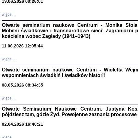
19.06.2026 09:26:01
więcej...
Otwarte seminarium naukowe Centrum - Monika Stolarcz
Mobilni świadkowie i transnarodowe sieci: Zagraniczni 
kościelna wobec Zagłady (1941–1943)
11.06.2026 12:05:44
Znowu mieliśmy
Dzienniki i pam
Binder Elza (El
więcej...
Wagner Rózia
oprac. Aleksa
Otwarte seminarium naukowe Centrum - Wioletta Wej
Warszawa 202
wspomnieniach świadkiń i świadków historii
08.05.2026 08:34:35
więcej...
oprac. Aleksan
Otwarte Seminarium Naukowe Centrum. Justyna Kosza
pójdziesz tam, gdzie Żyd. Powojenne zeznania procesowe 
02.04.2026 16:40:21
więcej...