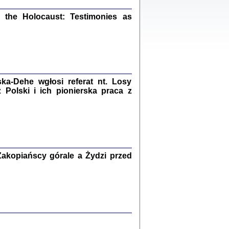
ów.
iały
the Holocaust: Testimonies as
1
21
a-Dehe wgłosi referat nt. Losy
NIESIE NAM KOLEJNA GODZINA ...
Polski i ich pionierska praca z
isany w ukryciu w latach 1943-1944
ara Engelking, tłum. z jidysz Monika
Polit
Warszawa 2020
akopiańscy górale a Żydzi przed
ów.
iały
0
20