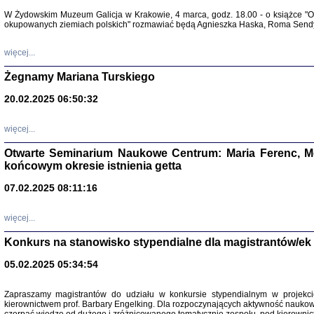
Warszawa 
W Żydowskim Muzeum Galicja w Krakowie, 4 marca, godz. 18.00 - o książce "Ot
okupowanych ziemiach polskich" rozmawiać będą Agnieszka Haska, Roma Sendyk
więcej...
Żegnamy Mariana Turskiego
20.02.2025 06:50:32
Zapisk
Tadeusz Obremski, opra
więcej...
Otwarte Seminarium Naukowe Centrum: Maria Ferenc, Mor
końcowym okresie istnienia getta
07.02.2025 08:11:16
więcej...
PO WOJNIE
Pisma Kopla
Konkurs na stanowisko stypendialne dla magistrantów/ek
Warszawie
oprac. i wst
05.02.2025 05:34:54
Warszawa 
Zapraszamy magistrantów do udziału w konkursie stypendialnym w proje
kierownictwem prof. Barbary Engelking. Dla rozpoczynających aktywność nauko