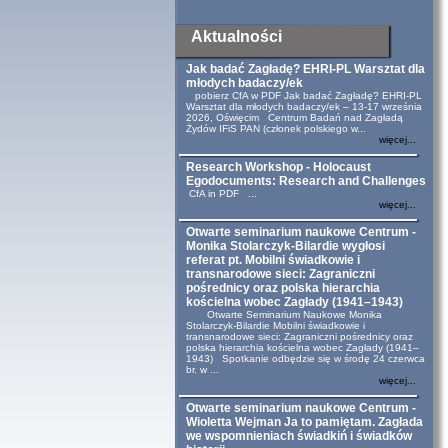
Aktualności
Jak badać Zagładę? EHRI-PL Warsztat dla
młodych badaczy/ek
pobierz CfA w PDF Jak badać Zagładę? EHRI-PL
Warsztat dla młodych badaczy/ek – 13-17 września
2026, Oświęcim Centrum Badań nad Zagładą
Żydów IFiS PAN (członek polskiego w...
więcej...
Research Workshop - Holocaust
Egodocuments: Research and Challenges
CfA in PDF ...
więcej...
Otwarte seminarium naukowe Centrum -
Monika Stolarczyk-Bilardie wygłosi
referat pt. Mobilni świadkowie i
transnarodowe sieci: Zagraniczni
pośrednicy oraz polska hierarchia
kościelna wobec Zagłady (1941–1943)
Otwarte Seminarium Naukowe Monika
Stolarczyk-Bilardie Mobilni świadkowie i
transnarodowe sieci: Zagraniczni pośrednicy oraz
polska hierarchia kościelna wobec Zagłady (1941–
1943) Spotkanie odbędzie się w środę 24 czerwca
br. w ...
więcej...
Otwarte seminarium naukowe Centrum -
Wioletta Wejman Ja to pamiętam. Zagłada
we wspomnieniach świadkiń i świadków