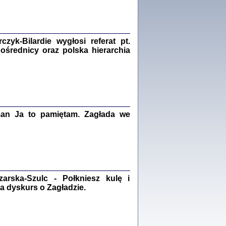
Zagłada Żydów.
Studia i Materiały
nr 18, R. 2022
Warszawa 2022
yk-Bilardie wygłosi referat pt.
pośrednicy oraz polska hierarchia
 iluzję, że żyjemy …
iętniki z Galicji Wschodniej
iszewa), Urman Jerzy Feliks, Strassler Szymon,
ndra Bańkowska
man Ja to pamiętam. Zagłada we
2
PAMIĘTNIK
Kalman Rotgeber
dra Bańkowska, wstęp Jacek Leociak
Warszawa 2021
rska-Szulc - Połkniesz kulę i
a dyskurs o Zagładzie.