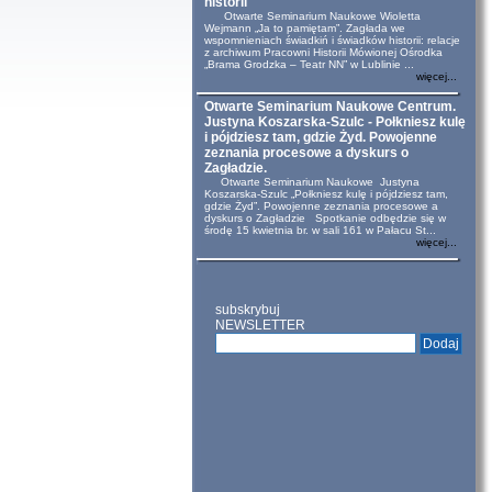
historii
Otwarte Seminarium Naukowe Wioletta
Wejmann „Ja to pamiętam”. Zagłada we
wspomnieniach świadkiń i świadków historii: relacje
z archiwum Pracowni Historii Mówionej Ośrodka
„Brama Grodzka – Teatr NN” w Lublinie ...
więcej...
Otwarte Seminarium Naukowe Centrum.
Justyna Koszarska-Szulc - Połkniesz kulę
i pójdziesz tam, gdzie Żyd. Powojenne
zeznania procesowe a dyskurs o
Zagładzie.
Otwarte Seminarium Naukowe Justyna
Koszarska-Szulc „Połkniesz kulę i pójdziesz tam,
gdzie Żyd”. Powojenne zeznania procesowe a
dyskurs o Zagładzie Spotkanie odbędzie się w
środę 15 kwietnia br. w sali 161 w Pałacu St...
więcej...
subskrybuj
NEWSLETTER