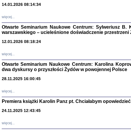
14.01.2026 08:14:34
Aryjs
więcej...
Sewek O
Otwarte Seminarium Naukowe Centrum: Sylweriusz B. K
warszawskiego – ucieleśnione doświadczenie przestrzeni
12.01.2026 08:18:24
więcej...
PISZĄC
Otwarte Seminarium Naukowe Centrum: Karolina Koprow
'z Dzie
dwa dyskursy o przyszłości Żydów w powojennej Polsce
Józef Zelkowicz, tłum.
28.11.2025 16:00:45
więcej...
Premiera książki Karolin Panz pt. Chciałabym opowiedzieć 
CZYTAJĄC GAZ
Dziennik pisa
24.11.2025 12:43:45
Jakub Hochbe
Warszawa 201
więcej...