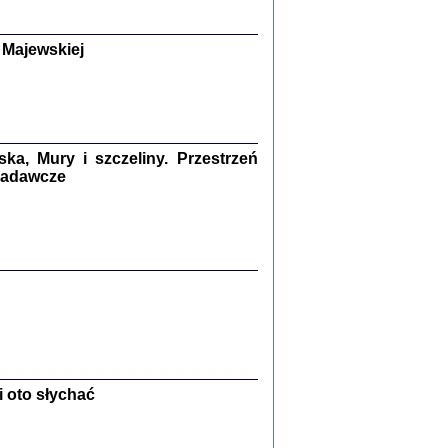
y Żydów w wybranych powiatach
okupowanej Polski
p Barbara Engelking, Jan Grabowski
 Majewskiej
Warszawa 2018
GA, ŻADNE KŁAMSTWO ...
a z warszawskiego getta
dler
,
oprac. i wstępem opatrzyła
Marta Janczewska
2018
a, Mury i szczeliny. Przestrzeń
 badawcze
Zagłada Żydów.
Studia i Materiały
nr 13, R. 2017
Warszawa 2017
 oto słychać
Ż PRZESZLI ...
sany w bunkrze (Żółkiew 1942-1944)
er
,
oprac. i wstępem opatrzyła Anna Wylegała