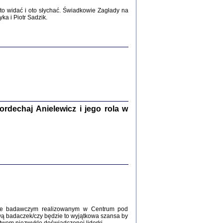
2017
o widać i oto słychać. Świadkowie Zagłady na
a i Piotr Sadzik.
WŚRÓD ZATRUTYCH NOŻY ...
i z getta i okupowanej Warszawy
c. i wstępem opatrzyła Agnieszka
Haska
Warszawa 2017
dechaj Anielewicz i jego rola w
, Z POMOCĄ BOŻĄ, JUŻ NIEBAWEM ...
 i Mirki Piżyców o życiu w getcie i okupowanej
ępem opatrzyła Barbara Engelking i Havi Dreifuss
2017
kcie badawczym realizowanym w Centrum pod
wą badaczek/czy będzie to wyjątkowa szansa by