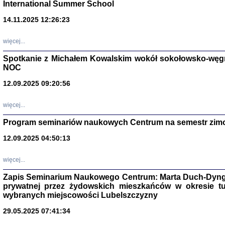
International Summer School
14.11.2025 12:26:23
więcej...
Spotkanie z Michałem Kowalskim wokół sokołowsko-węg
NOC
12.09.2025 09:20:56
więcej...
Program seminariów naukowych Centrum na semestr zim
Zagłada Żyd
Studia i Mater
12.09.2025 04:50:13
nr 14, R. 201
Warszawa 20
więcej...
Zapis Seminarium Naukowego Centrum: Marta Duch-Dyng
prywatnej przez żydowskich mieszkańców w okresie t
wybranych miejscowości Lubelszczyzny
29.05.2025 07:41:34