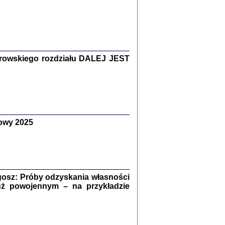
Zagłada Żydów.
Studia i Materiały
nr 15, R. 2019
Warszawa 2019
rowskiego rozdziału DALEJ JEST
owy 2025
ów.
iały
8
18
osz: Próby odzyskania własności
uż powojennym – na przykładzie