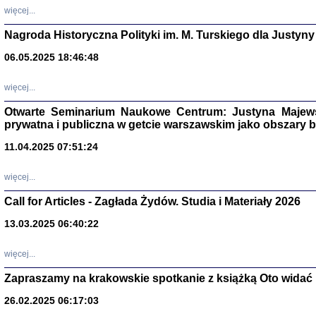
DALEJ JEST NOC. Los
więcej...
red. i wstę
Nagroda Historyczna Polityki im. M. Turskiego dla Justyny
06.05.2025 18:46:48
ŻADNA BLA
więcej...
Wspomnieni
Stanisław A
Warszawa 
Otwarte Seminarium Naukowe Centrum: Justyna Majewsk
prywatna i publiczna w getcie warszawskim jako obszary
11.04.2025 07:51:24
więcej...
Call for Articles - Zagłada Żydów. Studia i Materiały 2026
13.03.2025 06:40:22
więcej...
Zapraszamy na krakowskie spotkanie z książką Oto widać i
TYLEŚMY JU
Dziennik pi
26.02.2025 06:17:03
Clara Kram