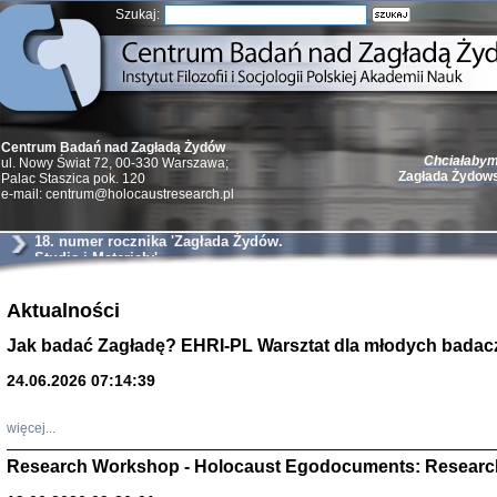
Szukaj:
Chciałabym 
Centrum Badań nad Zagładą Żydów
Zagłada Żydow
ul. Nowy Świat 72, 00-330 Warszawa;
Palac Staszica pok. 120
e-mail: centrum@holocaustresearch.pl
18. numer rocznika 'Zagłada Żydów.
Studia i Materiały'
Żydzi w walc
Germany 193
Aktualności
Natalia Aleksiun, 
Jak badać Zagładę? EHRI-PL Warsztat dla młodych badac
Deborah Dash Moor
Turski, Laurence 
(Arkadij Zelcer)
24.06.2026 07:14:39
red. Krzysztof Pe
Warszawa 20
więcej...
Research Workshop - Holocaust Egodocuments: Researc