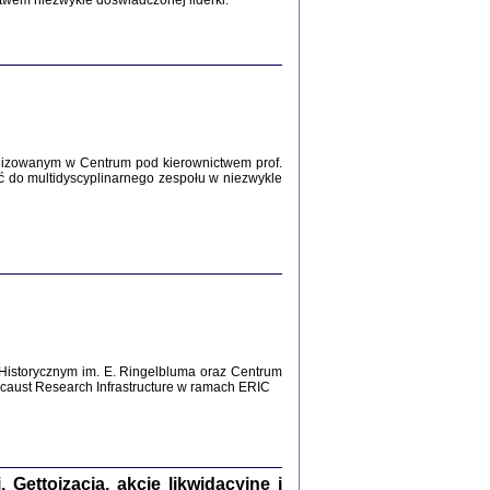
twem niezwykle doświadczonej liderki.
Zagłada Żydów.
Studia i Materiały
nr 12, R. 2016
Warszawa 2016
lizowanym w Centrum pod kierownictwem prof.
ć do multidyscyplinarnego zespołu w niezwykle
AŻ MAMY WSPANIAŁE ...
dzienniki Żydów z okolic Mińska
iego
tępem opatrzyła Barbara Engelking
2016
Historycznym im. E. Ringelbluma oraz Centrum
aust Research Infrastructure w ramach ERIC
T POSIADAĆ DOM POD ZIEMIĄ ...
ch z Zagłady w okolicach Dąbrowy
Tarnowskiej
oprac. i wstęp Jan Grabowski
Warszawa 2016
ettoizacja, akcje likwidacyjne i