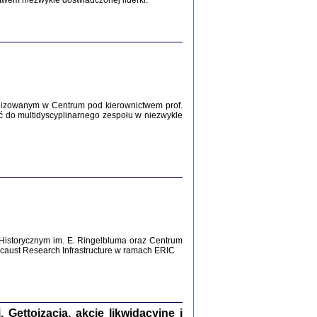
twem niezwykle doświadczonej liderki.
Zagłada Żydów.
Studia i Materiały
nr 12, R. 2016
Warszawa 2016
lizowanym w Centrum pod kierownictwem prof.
ć do multidyscyplinarnego zespołu w niezwykle
AŻ MAMY WSPANIAŁE ...
dzienniki Żydów z okolic Mińska
iego
tępem opatrzyła Barbara Engelking
2016
Historycznym im. E. Ringelbluma oraz Centrum
aust Research Infrastructure w ramach ERIC
T POSIADAĆ DOM POD ZIEMIĄ ...
ch z Zagłady w okolicach Dąbrowy
Tarnowskiej
oprac. i wstęp Jan Grabowski
Warszawa 2016
ettoizacja, akcje likwidacyjne i