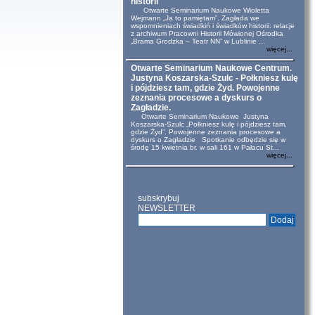
historii
Otwarte Seminarium Naukowe Wioletta
Wejmann „Ja to pamiętam”. Zagłada we
wspomnieniach świadkiń i świadków historii: relacje
z archiwum Pracowni Historii Mówionej Ośrodka
„Brama Grodzka – Teatr NN” w Lublinie ...
więcej...
Otwarte Seminarium Naukowe Centrum.
Justyna Koszarska-Szulc - Połkniesz kulę
i pójdziesz tam, gdzie Żyd. Powojenne
zeznania procesowe a dyskurs o
Zagładzie.
Otwarte Seminarium Naukowe Justyna
Koszarska-Szulc „Połkniesz kulę i pójdziesz tam,
gdzie Żyd”. Powojenne zeznania procesowe a
dyskurs o Zagładzie Spotkanie odbędzie się w
środę 15 kwietnia br. w sali 161 w Pałacu St...
więcej...
subskrybuj
NEWSLETTER