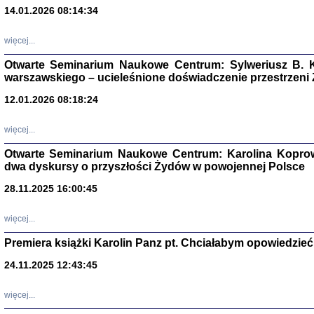
14.01.2026 08:14:34
Aryjs
więcej...
Sewek O
Otwarte Seminarium Naukowe Centrum: Sylweriusz B. K
warszawskiego – ucieleśnione doświadczenie przestrzeni
12.01.2026 08:18:24
więcej...
PISZĄC
Otwarte Seminarium Naukowe Centrum: Karolina Koprow
'z Dzie
dwa dyskursy o przyszłości Żydów w powojennej Polsce
Józef Zelkowicz, tłum.
28.11.2025 16:00:45
więcej...
Premiera książki Karolin Panz pt. Chciałabym opowiedzieć 
CZYTAJĄC GAZ
Dziennik pisa
24.11.2025 12:43:45
Jakub Hochbe
Warszawa 201
więcej...