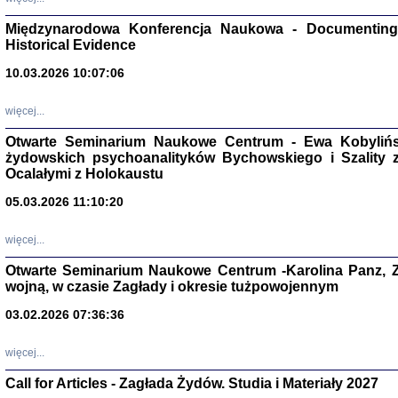
Zagłada Żyd
Studia i Mater
Międzynarodowa Konferencja Naukowa - Documenting 
nr 17, R. 202
Warszawa 20
Historical Evidence
10.03.2026 10:07:06
więcej...
Otwarte Seminarium Naukowe Centrum - Ewa Kobylińsk
NIE WIEMY CO PRZY
żydowskich psychoanalityków Bychowskiego i Szality z 
Dziennik p
Moszek Baum, oprac. Barb
Ocalałymi z Holokaustu
05.03.2026 11:10:20
więcej...
Otwarte Seminarium Naukowe Centrum -Karolina Panz, Z
wojną, w czasie Zagłady i okresie tużpowojennym
Zagłada Żyd
Studia i Mater
nr 16, R. 202
03.02.2026 07:36:36
Warszawa 20
więcej...
Call for Articles - Zagłada Żydów. Studia i Materiały 2027