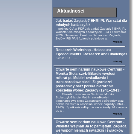
Aktualności
Jak badać Zagładę? EHRI-PL Warsztat dla
młodych badaczy/ek
pobierz CfA w PDF Jak badać Zagładę? EHRI-PL
Warsztat dla młodych badaczy/ek – 13-17 września
2026, Oświęcim Centrum Badań nad Zagładą
Żydów IFiS PAN (członek polskiego w...
więcej...
Research Workshop - Holocaust
Egodocuments: Research and Challenges
CfA in PDF ...
więcej...
Otwarte seminarium naukowe Centrum -
Monika Stolarczyk-Bilardie wygłosi
referat pt. Mobilni świadkowie i
transnarodowe sieci: Zagraniczni
pośrednicy oraz polska hierarchia
kościelna wobec Zagłady (1941–1943)
Otwarte Seminarium Naukowe Monika
Stolarczyk-Bilardie Mobilni świadkowie i
transnarodowe sieci: Zagraniczni pośrednicy oraz
polska hierarchia kościelna wobec Zagłady (1941–
1943) Spotkanie odbędzie się w środę 24 czerwca
br. w ...
więcej...
Otwarte seminarium naukowe Centrum -
Wioletta Wejman Ja to pamiętam. Zagłada
we wspomnieniach świadkiń i świadków