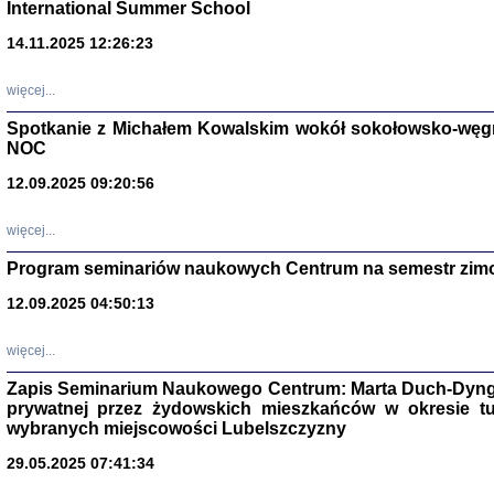
International Summer School
14.11.2025 12:26:23
więcej...
Spotkanie z Michałem Kowalskim wokół sokołowsko-węg
NOC
12.09.2025 09:20:56
więcej...
Program seminariów naukowych Centrum na semestr zim
Zagłada Żyd
Studia i Mater
12.09.2025 04:50:13
nr 14, R. 201
Warszawa 20
więcej...
Zapis Seminarium Naukowego Centrum: Marta Duch-Dyng
prywatnej przez żydowskich mieszkańców w okresie t
wybranych miejscowości Lubelszczyzny
29.05.2025 07:41:34