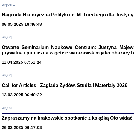
DALEJ JEST NOC. Los
więcej...
red. i wstę
Nagroda Historyczna Polityki im. M. Turskiego dla Justyny
06.05.2025 18:46:48
ŻADNA BLA
więcej...
Wspomnieni
Stanisław A
Warszawa 
Otwarte Seminarium Naukowe Centrum: Justyna Majewsk
prywatna i publiczna w getcie warszawskim jako obszary
11.04.2025 07:51:24
więcej...
Call for Articles - Zagłada Żydów. Studia i Materiały 2026
13.03.2025 06:40:22
więcej...
Zapraszamy na krakowskie spotkanie z książką Oto widać i
TYLEŚMY JU
Dziennik pi
26.02.2025 06:17:03
Clara Kram