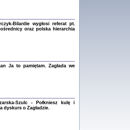
Zagłada Żydów.
Studia i Materiały
nr 18, R. 2022
Warszawa 2022
yk-Bilardie wygłosi referat pt.
pośrednicy oraz polska hierarchia
 iluzję, że żyjemy …
iętniki z Galicji Wschodniej
iszewa), Urman Jerzy Feliks, Strassler Szymon,
ndra Bańkowska
man Ja to pamiętam. Zagłada we
2
PAMIĘTNIK
Kalman Rotgeber
dra Bańkowska, wstęp Jacek Leociak
Warszawa 2021
rska-Szulc - Połkniesz kulę i
a dyskurs o Zagładzie.