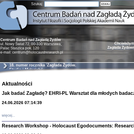
Szukaj:
Chciałabym 
Centrum Badań nad Zagładą Żydów
Zagłada Żydow
ul. Nowy Świat 72, 00-330 Warszawa;
Palac Staszica pok. 120
e-mail: centrum@holocaustresearch.pl
18. numer rocznika 'Zagłada Żydów.
Studia i Materiały'
Żydzi w walc
Germany 193
Aktualności
Natalia Aleksiun, 
Jak badać Zagładę? EHRI-PL Warsztat dla młodych badac
Deborah Dash Moor
Turski, Laurence 
(Arkadij Zelcer)
24.06.2026 07:14:39
red. Krzysztof Pe
Warszawa 20
więcej...
Research Workshop - Holocaust Egodocuments: Researc