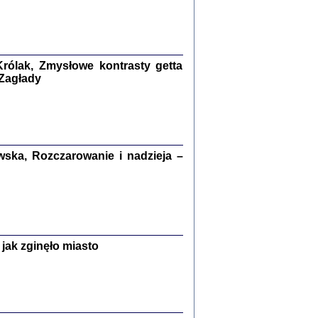
kiego Żyda wspomnienia, łzy i myśli
Zapiski z okupacyjnej Warszawy
konowski, oprac. Marta Janczewska
rólak, Zmysłowe kontrasty getta
Warszawa 2020
 Zagłady
Y TE SŁOWA JEST PRACOWNIKIEM
ska, Rozczarowanie i nadzieja –
GETTOWEJ INSTYTUCJI ...
nnika' i inne pisma z łódzkiego getta
 z jidysz, oprac. i wstęp. Monika Polit
Warszawa 2019
jak zginęło miasto
ETĘ NIEMIECKĄ ...
ny w ukryciu w Warszawie w latach 1943-1944
rg
,
oprac. i wstępem opatrzyła
Barbara Engelking
9