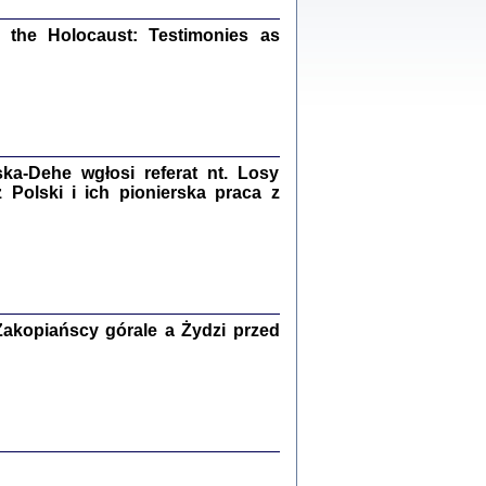
ów.
iały
the Holocaust: Testimonies as
1
21
a-Dehe wgłosi referat nt. Losy
NIESIE NAM KOLEJNA GODZINA ...
Polski i ich pionierska praca z
isany w ukryciu w latach 1943-1944
ara Engelking, tłum. z jidysz Monika
Polit
Warszawa 2020
akopiańscy górale a Żydzi przed
ów.
iały
0
20