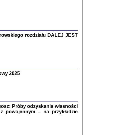
Zagłada Żydów.
Studia i Materiały
nr 15, R. 2019
Warszawa 2019
rowskiego rozdziału DALEJ JEST
owy 2025
ów.
iały
8
18
osz: Próby odzyskania własności
uż powojennym – na przykładzie