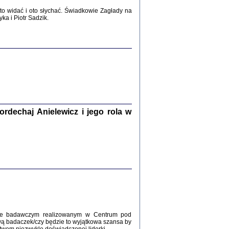
2017
o widać i oto słychać. Świadkowie Zagłady na
a i Piotr Sadzik.
WŚRÓD ZATRUTYCH NOŻY ...
i z getta i okupowanej Warszawy
c. i wstępem opatrzyła Agnieszka
Haska
Warszawa 2017
dechaj Anielewicz i jego rola w
, Z POMOCĄ BOŻĄ, JUŻ NIEBAWEM ...
 i Mirki Piżyców o życiu w getcie i okupowanej
ępem opatrzyła Barbara Engelking i Havi Dreifuss
2017
kcie badawczym realizowanym w Centrum pod
wą badaczek/czy będzie to wyjątkowa szansa by