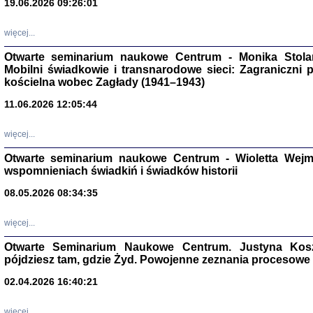
19.06.2026 09:26:01
więcej...
Otwarte seminarium naukowe Centrum - Monika Stolarcz
Mobilni świadkowie i transnarodowe sieci: Zagraniczni 
kościelna wobec Zagłady (1941–1943)
11.06.2026 12:05:44
Znowu mieliśmy
Dzienniki i pam
Binder Elza (El
więcej...
Wagner Rózia
oprac. Aleksa
Otwarte seminarium naukowe Centrum - Wioletta Wej
Warszawa 202
wspomnieniach świadkiń i świadków historii
08.05.2026 08:34:35
więcej...
oprac. Aleksan
Otwarte Seminarium Naukowe Centrum. Justyna Kosza
pójdziesz tam, gdzie Żyd. Powojenne zeznania procesowe 
02.04.2026 16:40:21
więcej...