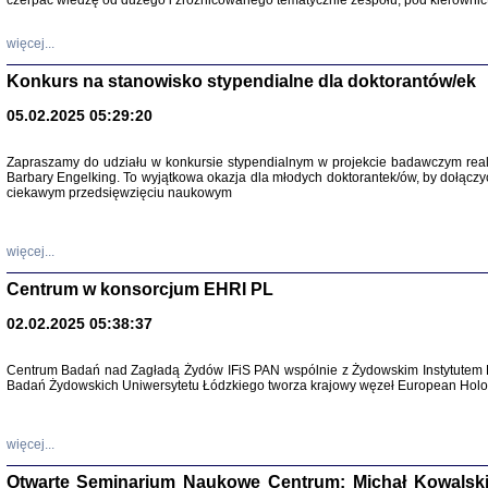
czerpać wiedzę od dużego i zróżnicowanego tematycznie zespołu, pod kierownic
więcej...
Konkurs na stanowisko stypendialne dla doktorantów/ek
05.02.2025 05:29:20
Zapraszamy do udziału w konkursie stypendialnym w projekcie badawczym rea
Barbary Engelking. To wyjątkowa okazja dla młodych doktorantek/ów, by dołączy
ciekawym przedsięwzięciu naukowym
SNY CHOCI
Okupacyjne 
Mazowieck
oprac. i ws
więcej...
Warszawa 
Centrum w konsorcjum EHRI PL
02.02.2025 05:38:37
Centrum Badań nad Zagładą Żydów IFiS PAN wspólnie z Żydowskim Instytutem 
Badań Żydowskich Uniwersytetu Łódzkiego tworza krajowy węzeł European Holoc
SZCZĘŚCIE JES
Losy kobiet ocalały
więcej...
Otwarte Seminarium Naukowe Centrum: Michał Kowalski, G