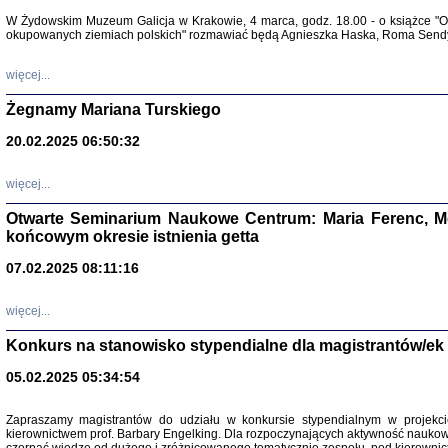
Warszawa 
W Żydowskim Muzeum Galicja w Krakowie, 4 marca, godz. 18.00 - o książce "Ot
okupowanych ziemiach polskich" rozmawiać będą Agnieszka Haska, Roma Sendyk
więcej...
Żegnamy Mariana Turskiego
20.02.2025 06:50:32
Zapisk
Tadeusz Obremski, opra
więcej...
Otwarte Seminarium Naukowe Centrum: Maria Ferenc, Mor
końcowym okresie istnienia getta
07.02.2025 08:11:16
więcej...
PO WOJNIE
Pisma Kopla
Konkurs na stanowisko stypendialne dla magistrantów/ek
Warszawie
oprac. i wst
05.02.2025 05:34:54
Warszawa 
Zapraszamy magistrantów do udziału w konkursie stypendialnym w proje
kierownictwem prof. Barbary Engelking. Dla rozpoczynających aktywność nauko