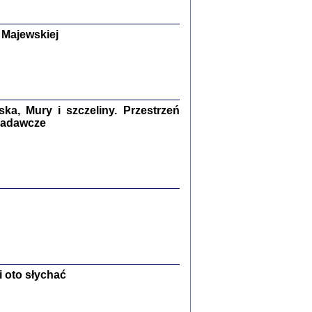
y Żydów w wybranych powiatach
okupowanej Polski
p Barbara Engelking, Jan Grabowski
 Majewskiej
Warszawa 2018
GA, ŻADNE KŁAMSTWO ...
a z warszawskiego getta
dler
,
oprac. i wstępem opatrzyła
Marta Janczewska
2018
a, Mury i szczeliny. Przestrzeń
 badawcze
Zagłada Żydów.
Studia i Materiały
nr 13, R. 2017
Warszawa 2017
 oto słychać
Ż PRZESZLI ...
sany w bunkrze (Żółkiew 1942-1944)
er
,
oprac. i wstępem opatrzyła Anna Wylegała