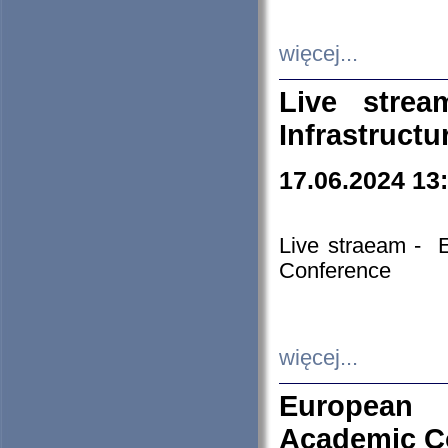
więcej...
Live stre
Infrastruct
17.06.2024 13
Live straeam - 
Conference
więcej...
European H
Academic C