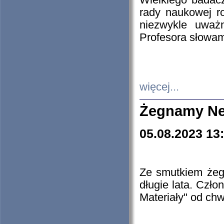
Wielkiego badacz
rady naukowej ro
niezwykle uważn
Profesora słowam
więcej...
Żegnamy Ne
05.08.2023 13
Ze smutkiem żeg
długie lata. Czł
Materiały" od chw