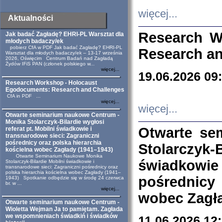
więcej...
Aktualności
Research W
Jak badać Zagładę? EHRI-PL Warsztat dla
młodych badaczy/ek
pobierz CfA w PDF Jak badać Zagładę? EHRI-PL
Research an
Warsztat dla młodych badaczy/ek – 13-17 września
2026, Oświęcim Centrum Badań nad Zagładą
Żydów IFiS PAN (członek polskiego w...
więcej...
19.06.2026 09
Research Workshop - Holocaust
Egodocuments: Research and Challenges
CfA in PDF ...
więcej...
więcej...
Otwarte seminarium naukowe Centrum -
Monika Stolarczyk-Bilardie wygłosi
Otwarte se
referat pt. Mobilni świadkowie i
transnarodowe sieci: Zagraniczni
pośrednicy oraz polska hierarchia
Stolarczyk-
kościelna wobec Zagłady (1941–1943)
Otwarte Seminarium Naukowe Monika
świadkowie
Stolarczyk-Bilardie Mobilni świadkowie i
transnarodowe sieci: Zagraniczni pośrednicy oraz
polska hierarchia kościelna wobec Zagłady (1941–
pośrednicy
1943) Spotkanie odbędzie się w środę 24 czerwca
br. w ...
więcej...
wobec Zagła
Otwarte seminarium naukowe Centrum -
Wioletta Wejman Ja to pamiętam. Zagłada
we wspomnieniach świadkiń i świadków
11.06.2026 12