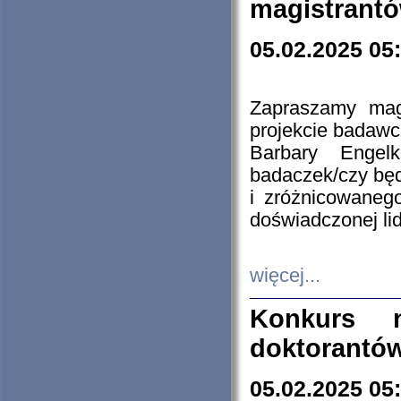
magistrantó
05.02.2025 05
Zapraszamy mag
projekcie badaw
Barbary Engel
badaczek/czy będ
i zróżnicowaneg
doświadczonej lid
więcej...
Konkurs n
doktorantó
05.02.2025 05