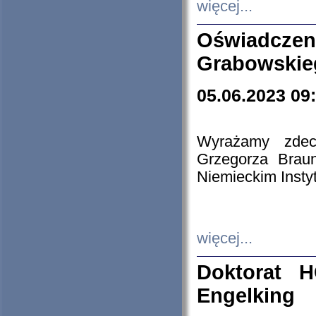
więcej...
Oświadczen
Grabowskie
05.06.2023 09
Wyrażamy zdecy
Grzegorza Brau
Niemieckim Insty
więcej...
Doktorat H
Engelking