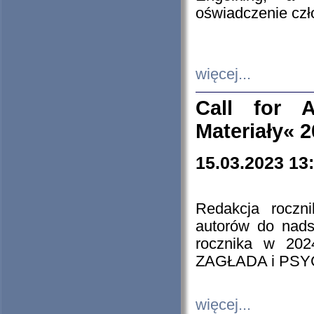
oświadczenie cz
więcej...
Call for A
Materiały« 
15.03.2023 13
Redakcja roczn
autorów do nads
rocznika w 202
ZAGŁADA i PS
więcej...