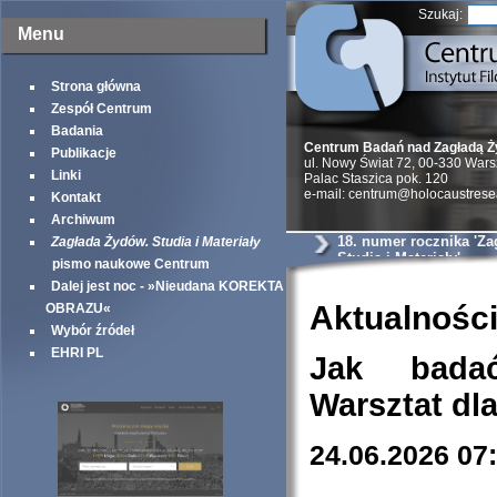
Szukaj:
Menu
Strona główna
Zespół Centrum
Badania
Centrum Badań nad Zagładą 
Publikacje
ul. Nowy Świat 72, 00-330 War
Linki
Palac Staszica pok. 120
e-mail: centrum@holocaustrese
Kontakt
Archiwum
18. numer rocznika 'Z
Zagłada Żydów. Studia i Materiały
Studia i Materiały'
pismo naukowe Centrum
Dalej jest noc - »Nieudana KOREKTA
Aktualnośc
OBRAZU«
Wybór źródeł
EHRI PL
Jak bada
Warsztat dl
24.06.2026 07