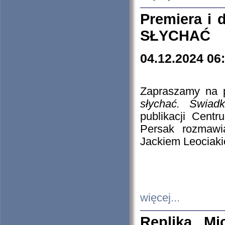
Premiera i
SŁYCHAĆ
04.12.2024 06
Zapraszamy na p
słychać. Świad
publikacji Cen
Persak rozmawi
Jackiem Leociaki
więcej...
Replika Mi