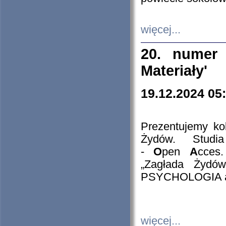
więcej...
20. numer 
Materiały'
19.12.2024 05
Prezentujemy kol
Żydów. Stud
-
O
pen
A
cces
„Zagłada Żydów
PSYCHOLOGIA 
więcej...