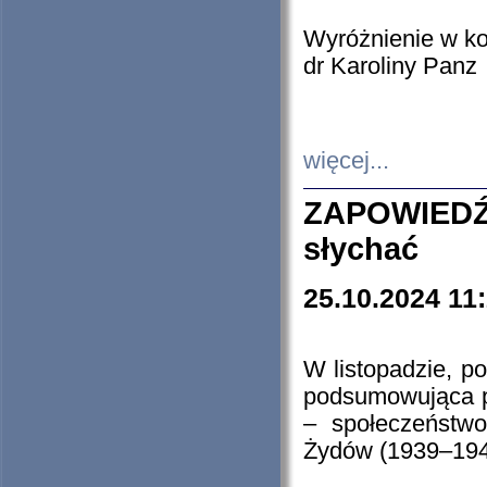
Wyróżnienie w k
dr Karoliny Panz
więcej...
ZAPOWIEDŹ
słychać
25.10.2024 11
W listopadzie, p
podsumowująca p
– społeczeństw
Żydów (1939–194