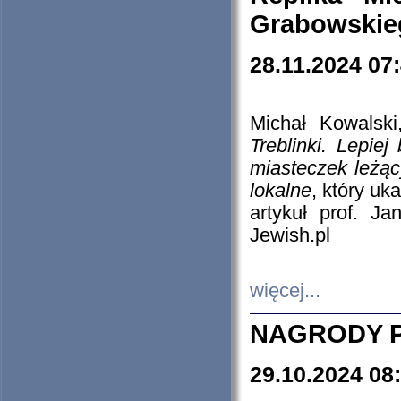
Grabowskieg
28.11.2024 07
Michał Kowalski
Treblinki. Lepie
miasteczek leżąc
lokalne
, który uk
artykuł prof. J
Jewish.pl
więcej...
NAGRODY P
29.10.2024 08