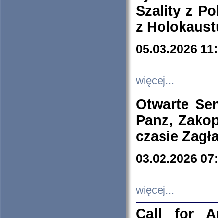
Szality z Po
z Holokaust
05.03.2026 11
więcej...
Otwarte Se
Panz, Zakop
czasie Zagł
03.02.2026 07
więcej...
Call for A