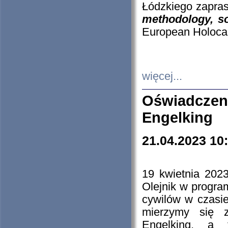
Łódzkiego zapras
methodology, so
European Holocau
więcej...
Oświadczen
Engelking
21.04.2023 10
19 kwietnia 2023
Olejnik w progra
cywilów w czasie
mierzymy się z
Engelking, a 