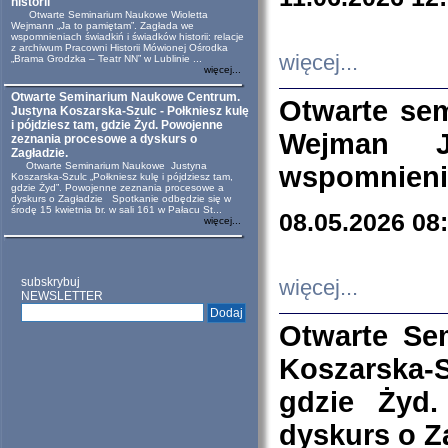
historii
Otwarte Seminarium Naukowe Wioletta
Wejmann „Ja to pamiętam”. Zagłada we
wspomnieniach świadkiń i świadków historii: relacje
z archiwum Pracowni Historii Mówionej Ośrodka
więcej...
„Brama Grodzka – Teatr NN” w Lublinie ...
więcej...
Otwarte Seminarium Naukowe Centrum.
Otwarte se
Justyna Koszarska-Szulc - Połkniesz kulę
i pójdziesz tam, gdzie Żyd. Powojenne
Wejman 
zeznania procesowe a dyskurs o
Zagładzie.
Otwarte Seminarium Naukowe Justyna
wspomnienia
Koszarska-Szulc „Połkniesz kulę i pójdziesz tam,
gdzie Żyd”. Powojenne zeznania procesowe a
dyskurs o Zagładzie Spotkanie odbędzie się w
środę 15 kwietnia br. w sali 161 w Pałacu St...
08.05.2026 08
więcej...
subskrybuj
więcej...
NEWSLETTER
Otwarte Se
Koszarska-S
gdzie Żyd
dyskurs o Z