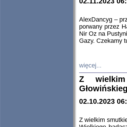
02.11.2023 06
AlexDancyg – przy
porwany przez H
Nir Oz na Pustyn
Gazy. Czekamy tu
więcej...
Z wielki
Głowińskie
02.10.2023 06
Z wielkim smutki