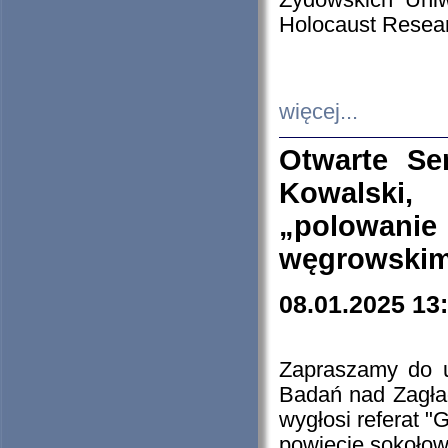
Żydowskich Uniw
Holocaust Resear
więcej...
Otwarte Se
Kowalski, 
„polowanie
węgrowskim.
08.01.2025 13
Zapraszamy do 
Badań nad Zagła
wygłosi referat "
powiecie sokołow