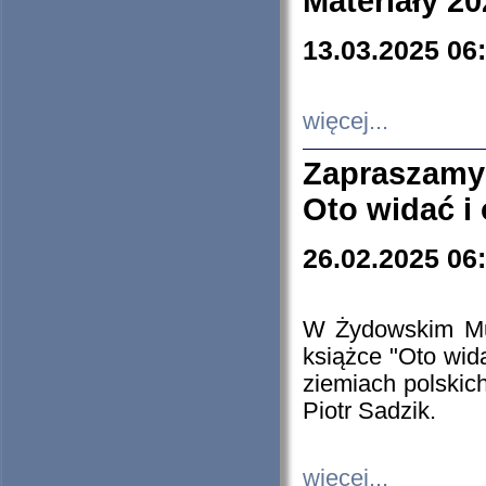
Materiały 20
13.03.2025 06
więcej...
Zapraszamy
Oto widać i
26.02.2025 06
W Żydowskim Muz
książce "Oto wid
ziemiach polski
Piotr Sadzik.
więcej...