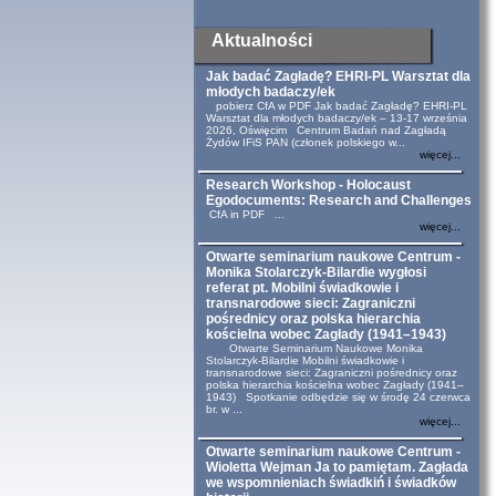
Aktualności
Jak badać Zagładę? EHRI-PL Warsztat dla
młodych badaczy/ek
pobierz CfA w PDF Jak badać Zagładę? EHRI-PL
Warsztat dla młodych badaczy/ek – 13-17 września
2026, Oświęcim Centrum Badań nad Zagładą
Żydów IFiS PAN (członek polskiego w...
więcej...
Research Workshop - Holocaust
Egodocuments: Research and Challenges
CfA in PDF ...
więcej...
Otwarte seminarium naukowe Centrum -
Monika Stolarczyk-Bilardie wygłosi
referat pt. Mobilni świadkowie i
transnarodowe sieci: Zagraniczni
pośrednicy oraz polska hierarchia
kościelna wobec Zagłady (1941–1943)
Otwarte Seminarium Naukowe Monika
Stolarczyk-Bilardie Mobilni świadkowie i
transnarodowe sieci: Zagraniczni pośrednicy oraz
polska hierarchia kościelna wobec Zagłady (1941–
1943) Spotkanie odbędzie się w środę 24 czerwca
br. w ...
więcej...
Otwarte seminarium naukowe Centrum -
Wioletta Wejman Ja to pamiętam. Zagłada
we wspomnieniach świadkiń i świadków