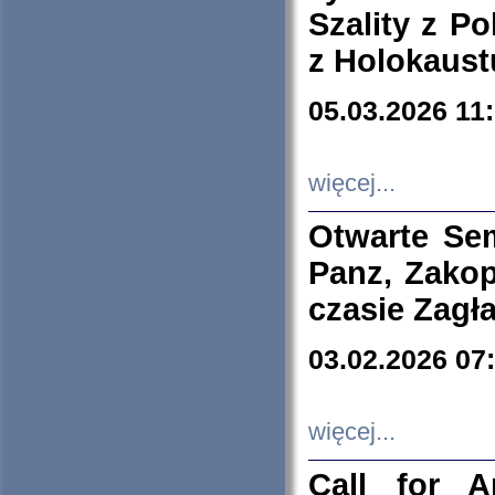
Szality z Po
z Holokaust
05.03.2026 11
więcej...
Otwarte Se
Panz, Zakop
czasie Zagł
03.02.2026 07
więcej...
Call for A