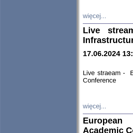
więcej...
Live stre
Infrastruct
17.06.2024 13
Live straeam - 
Conference
więcej...
European H
Academic C