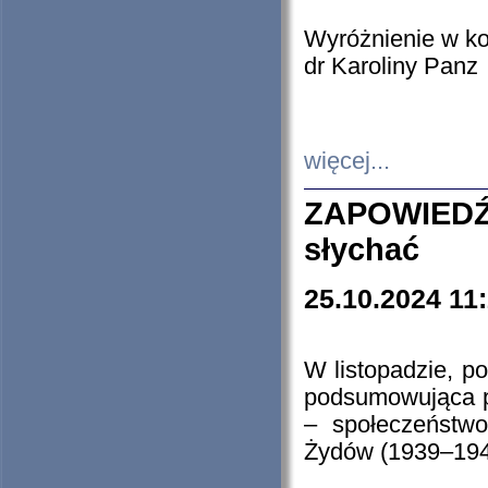
Wyróżnienie w k
dr Karoliny Panz
więcej...
ZAPOWIEDŹ
słychać
25.10.2024 11
W listopadzie, p
podsumowująca p
– społeczeństw
Żydów (1939–194