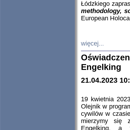
Łódzkiego zapras
methodology, so
European Holocau
więcej...
Oświadczen
Engelking
21.04.2023 10
19 kwietnia 2023
Olejnik w progra
cywilów w czasie
mierzymy się z
Engelking, a 