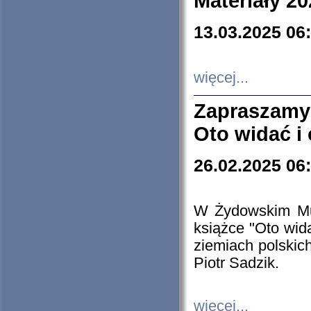
Materiały 20
13.03.2025 06
więcej...
Zapraszamy
Oto widać i
26.02.2025 06
W Żydowskim Muz
książce "Oto wid
ziemiach polski
Piotr Sadzik.
więcej...