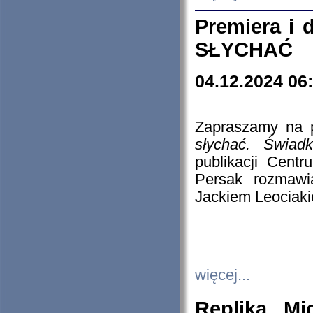
Premiera i
SŁYCHAĆ
04.12.2024 06
Zapraszamy na p
słychać. Świad
publikacji Cen
Persak rozmawi
Jackiem Leociaki
więcej...
Replika Mi