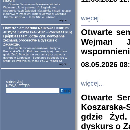
historii
Otwarte Seminarium Naukowe Wioletta
Wejmann „Ja to pamiętam”. Zagłada we
wspomnieniach świadkiń i świadków historii: relacje
z archiwum Pracowni Historii Mówionej Ośrodka
więcej...
„Brama Grodzka – Teatr NN” w Lublinie ...
więcej...
Otwarte Seminarium Naukowe Centrum.
Otwarte se
Justyna Koszarska-Szulc - Połkniesz kulę
i pójdziesz tam, gdzie Żyd. Powojenne
Wejman 
zeznania procesowe a dyskurs o
Zagładzie.
Otwarte Seminarium Naukowe Justyna
wspomnienia
Koszarska-Szulc „Połkniesz kulę i pójdziesz tam,
gdzie Żyd”. Powojenne zeznania procesowe a
dyskurs o Zagładzie Spotkanie odbędzie się w
środę 15 kwietnia br. w sali 161 w Pałacu St...
08.05.2026 08
więcej...
subskrybuj
więcej...
NEWSLETTER
Otwarte Se
Koszarska-S
gdzie Żyd
dyskurs o Z