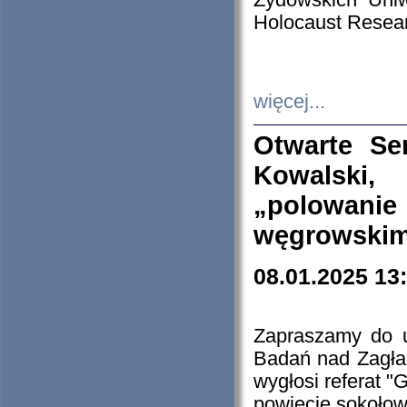
Żydowskich Uniw
Holocaust Resear
więcej...
Otwarte Se
Kowalski, 
„polowanie
węgrowskim.
08.01.2025 13
Zapraszamy do 
Badań nad Zagła
wygłosi referat "
powiecie sokołow