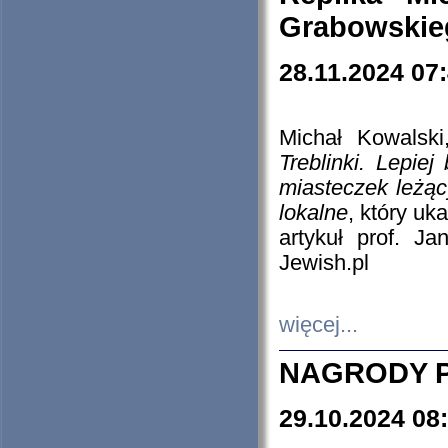
Grabowskieg
28.11.2024 07
Michał Kowalski
Treblinki. Lepie
miasteczek leżąc
lokalne
, który uk
artykuł prof. J
Jewish.pl
więcej...
NAGRODY P
29.10.2024 08