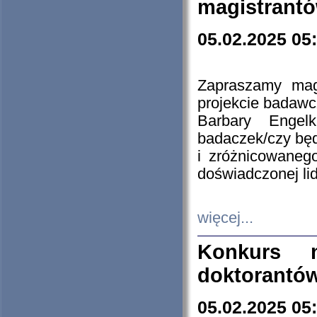
magistrantó
05.02.2025 05
Zapraszamy mag
projekcie badaw
Barbary Engel
badaczek/czy będ
i zróżnicowaneg
doświadczonej lid
więcej...
Konkurs n
doktorantó
05.02.2025 05