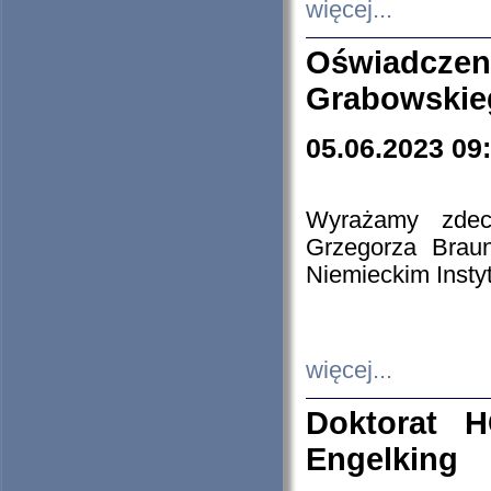
więcej...
Oświadczen
Grabowskie
05.06.2023 09
Wyrażamy zdecy
Grzegorza Brau
Niemieckim Insty
więcej...
Doktorat H
Engelking