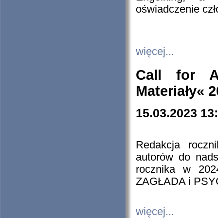
oświadczenie cz
więcej...
Call for A
Materiały« 
15.03.2023 13
Redakcja roczn
autorów do nads
rocznika w 202
ZAGŁADA i PS
więcej...