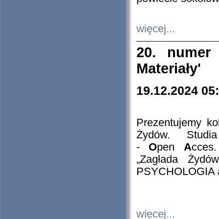
więcej...
20. numer 
Materiały'
19.12.2024 05
Prezentujemy kol
Żydów. Stud
-
O
pen
A
cces
„Zagłada Żydów
PSYCHOLOGIA 
więcej...