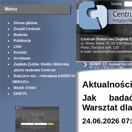
Szukaj:
Menu
Strona główna
Zespół Centrum
Badania
Centrum Badań nad Zagładą 
Publikacje
ul. Nowy Świat 72, 00-330 War
Linki
Palac Staszica pok. 120
e-mail: centrum@holocaustrese
Kontakt
Archiwum
NOWY 17. numer roczni
Zagłada Żydów. Studia i Materiały
Żydów. Studia i Materia
pismo naukowe Centrum
Dalej jest noc - »Nieudana KOREKTA
Aktualnośc
OBRAZU«
Wybór źródeł
EHRI PL
Jak bada
Warsztat dl
24.06.2026 07