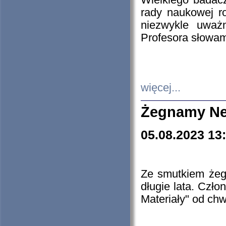
Wielkiego badacz
rady naukowej ro
niezwykle uważn
Profesora słowam
więcej...
Żegnamy Ne
05.08.2023 13
Ze smutkiem żeg
długie lata. Czł
Materiały" od chw