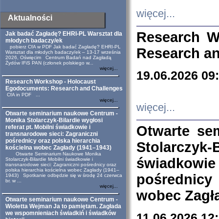
więcej...
Aktualności
Research W
Jak badać Zagładę? EHRI-PL Warsztat dla
młodych badaczy/ek
pobierz CfA w PDF Jak badać Zagładę? EHRI-PL
Research an
Warsztat dla młodych badaczy/ek – 13-17 września
2026, Oświęcim Centrum Badań nad Zagładą
Żydów IFiS PAN (członek polskiego w...
więcej...
19.06.2026 09
Research Workshop - Holocaust
Egodocuments: Research and Challenges
CfA in PDF ...
więcej...
więcej...
Otwarte seminarium naukowe Centrum -
Monika Stolarczyk-Bilardie wygłosi
Otwarte se
referat pt. Mobilni świadkowie i
transnarodowe sieci: Zagraniczni
pośrednicy oraz polska hierarchia
Stolarczyk-
kościelna wobec Zagłady (1941–1943)
Otwarte Seminarium Naukowe Monika
świadkowie
Stolarczyk-Bilardie Mobilni świadkowie i
transnarodowe sieci: Zagraniczni pośrednicy oraz
polska hierarchia kościelna wobec Zagłady (1941–
pośrednicy
1943) Spotkanie odbędzie się w środę 24 czerwca
br. w ...
więcej...
wobec Zagła
Otwarte seminarium naukowe Centrum -
Wioletta Wejman Ja to pamiętam. Zagłada
we wspomnieniach świadkiń i świadków
11.06.2026 12