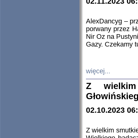
02.11.2023 06
AlexDancyg – przy
porwany przez H
Nir Oz na Pustyn
Gazy. Czekamy tu
więcej...
Z wielki
Głowińskie
02.10.2023 06
Z wielkim smutki