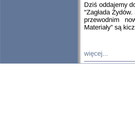
Dziś oddajemy 
"Zagłada Żydów. 
przewodnim now
Materiały” są kic
więcej...