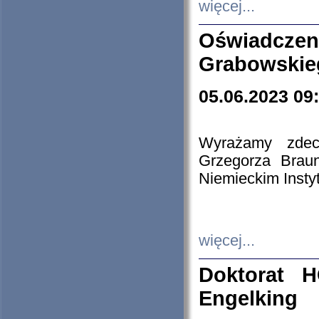
więcej...
Oświadczen
Grabowskie
05.06.2023 09
Wyrażamy zdecy
Grzegorza Brau
Niemieckim Insty
więcej...
Doktorat H
Engelking