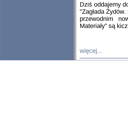
Dziś oddajemy 
"Zagłada Żydów. 
przewodnim now
Materiały” są kic
więcej...