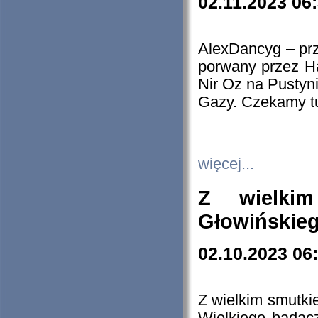
02.11.2023 06
AlexDancyg – przy
porwany przez H
Nir Oz na Pustyn
Gazy. Czekamy tu
więcej...
Z wielki
Głowińskie
02.10.2023 06
Z wielkim smutki