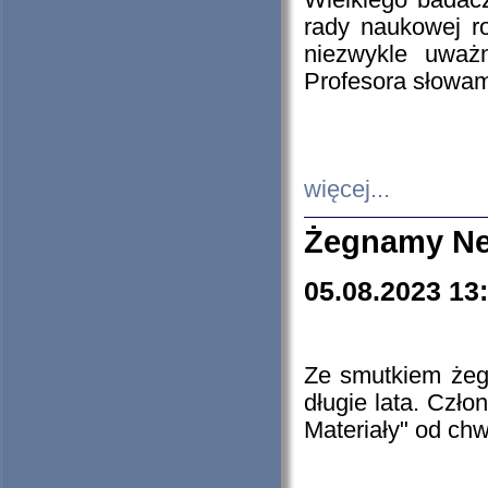
Wielkiego badacz
rady naukowej ro
niezwykle uważn
Profesora słowam
więcej...
Żegnamy Ne
05.08.2023 13
Ze smutkiem żeg
długie lata. Czł
Materiały" od chw