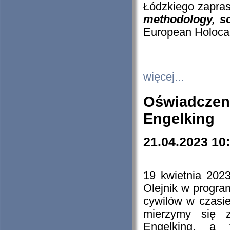
Łódzkiego zapras
methodology, so
European Holocau
więcej...
Oświadczen
Engelking
21.04.2023 10
19 kwietnia 2023
Olejnik w progra
cywilów w czasie
mierzymy się z
Engelking, a 