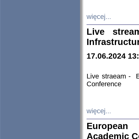
więcej...
Live stre
Infrastruct
17.06.2024 13
Live straeam - 
Conference
więcej...
European H
Academic C