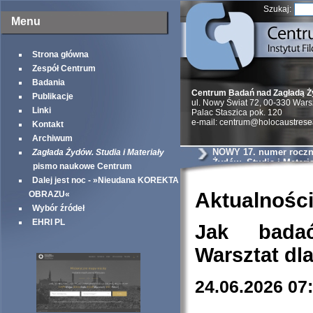
Szukaj:
Menu
Strona główna
Zespół Centrum
Badania
Centrum Badań nad Zagładą 
Publikacje
ul. Nowy Świat 72, 00-330 War
Linki
Palac Staszica pok. 120
e-mail: centrum@holocaustrese
Kontakt
Archiwum
NOWY 17. numer roczni
Zagłada Żydów. Studia i Materiały
Żydów. Studia i Materia
pismo naukowe Centrum
Dalej jest noc - »Nieudana KOREKTA
Aktualnośc
OBRAZU«
Wybór źródeł
EHRI PL
Jak bada
Warsztat dl
24.06.2026 07