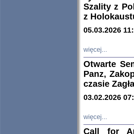
Szality z Po
z Holokaust
05.03.2026 11
więcej...
Otwarte Se
Panz, Zakop
czasie Zagł
03.02.2026 07
więcej...
Call for A