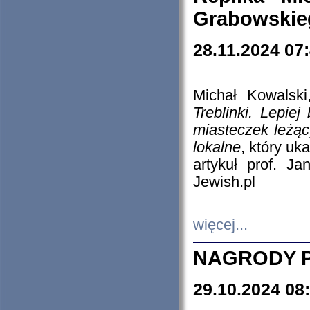
Grabowskieg
28.11.2024 07
Michał Kowalski
Treblinki. Lepie
miasteczek leżąc
lokalne
, który uk
artykuł prof. J
Jewish.pl
więcej...
NAGRODY P
29.10.2024 08