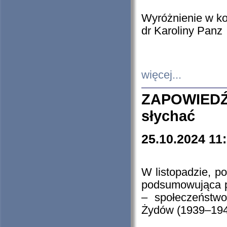
Wyróżnienie w k
dr Karoliny Panz
więcej...
ZAPOWIEDŹ
słychać
25.10.2024 11
W listopadzie, p
podsumowująca p
– społeczeństw
Żydów (1939–194