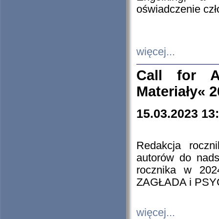
oświadczenie cz
więcej...
Call for A
Materiały« 
15.03.2023 13
Redakcja roczn
autorów do nads
rocznika w 202
ZAGŁADA i PS
więcej...