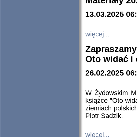
Materiały 20
13.03.2025 06
więcej...
Zapraszamy
Oto widać i
26.02.2025 06
W Żydowskim Muz
książce "Oto wid
ziemiach polski
Piotr Sadzik.
więcej...