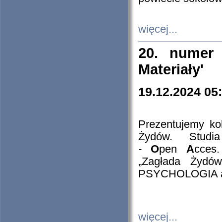
więcej...
20. numer 
Materiały'
19.12.2024 05
Prezentujemy kol
Żydów. Stud
-
O
pen
A
cces
„Zagłada Żydów
PSYCHOLOGIA 
więcej...