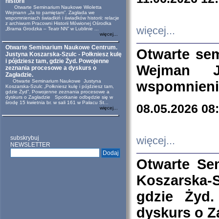
historii
Otwarte Seminarium Naukowe Wioletta
Wejmann „Ja to pamiętam”. Zagłada we
wspomnieniach świadkiń i świadków historii: relacje
z archiwum Pracowni Historii Mówionej Ośrodka
więcej...
„Brama Grodzka – Teatr NN” w Lublinie ...
więcej...
Otwarte Seminarium Naukowe Centrum.
Otwarte se
Justyna Koszarska-Szulc - Połkniesz kulę
i pójdziesz tam, gdzie Żyd. Powojenne
Wejman 
zeznania procesowe a dyskurs o
Zagładzie.
Otwarte Seminarium Naukowe Justyna
wspomnienia
Koszarska-Szulc „Połkniesz kulę i pójdziesz tam,
gdzie Żyd”. Powojenne zeznania procesowe a
dyskurs o Zagładzie Spotkanie odbędzie się w
środę 15 kwietnia br. w sali 161 w Pałacu St...
08.05.2026 08
więcej...
subskrybuj
więcej...
NEWSLETTER
Otwarte Se
Koszarska-S
gdzie Żyd
dyskurs o Z