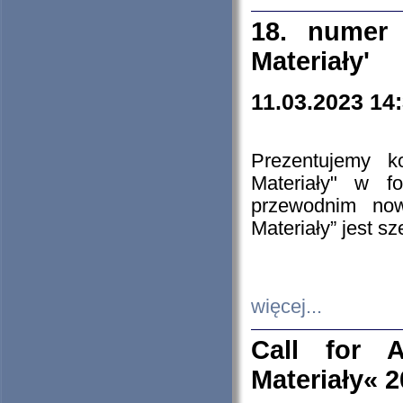
18. numer 
Materiały'
11.03.2023 14
Prezentujemy k
Materiały" w 
przewodnim now
Materiały” jest s
więcej...
Call for A
Materiały« 