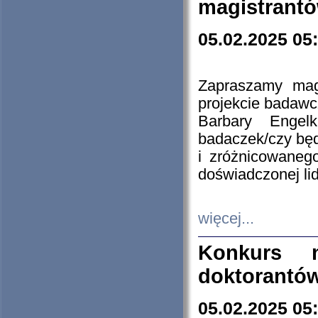
magistrantó
05.02.2025 05
Zapraszamy mag
projekcie badaw
Barbary Engel
badaczek/czy będ
i zróżnicowaneg
doświadczonej lid
więcej...
Konkurs n
doktorantó
05.02.2025 05