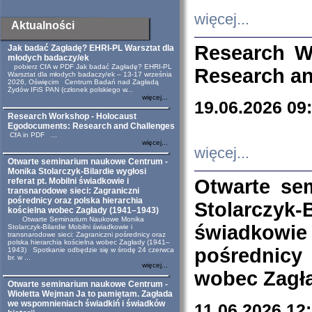
więcej...
Aktualności
Research W
Jak badać Zagładę? EHRI-PL Warsztat dla
młodych badaczy/ek
pobierz CfA w PDF Jak badać Zagładę? EHRI-PL
Research an
Warsztat dla młodych badaczy/ek – 13-17 września
2026, Oświęcim Centrum Badań nad Zagładą
Żydów IFiS PAN (członek polskiego w...
więcej...
19.06.2026 09
Research Workshop - Holocaust
Egodocuments: Research and Challenges
CfA in PDF ...
więcej...
więcej...
Otwarte seminarium naukowe Centrum -
Monika Stolarczyk-Bilardie wygłosi
Otwarte se
referat pt. Mobilni świadkowie i
transnarodowe sieci: Zagraniczni
pośrednicy oraz polska hierarchia
Stolarczyk-
kościelna wobec Zagłady (1941–1943)
Otwarte Seminarium Naukowe Monika
świadkowie
Stolarczyk-Bilardie Mobilni świadkowie i
transnarodowe sieci: Zagraniczni pośrednicy oraz
polska hierarchia kościelna wobec Zagłady (1941–
pośrednicy
1943) Spotkanie odbędzie się w środę 24 czerwca
br. w ...
więcej...
wobec Zagła
Otwarte seminarium naukowe Centrum -
Wioletta Wejman Ja to pamiętam. Zagłada
we wspomnieniach świadkiń i świadków
11.06.2026 12