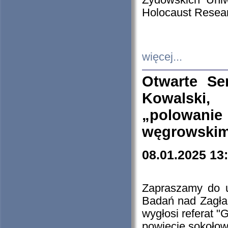
Żydowskich Uniw
Holocaust Resear
więcej...
Otwarte Se
Kowalski, 
„polowanie
węgrowskim.
08.01.2025 13
Zapraszamy do 
Badań nad Zagła
wygłosi referat "
powiecie sokołow