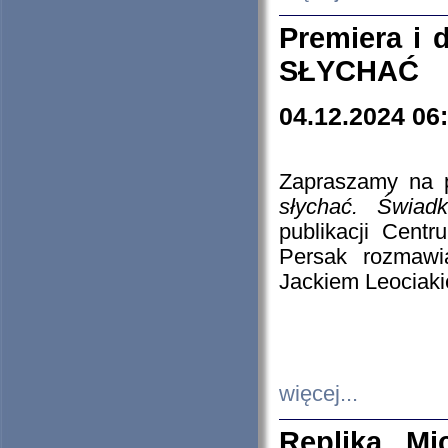
Premiera i
SŁYCHAĆ
04.12.2024 06
Zapraszamy na p
słychać. Świad
publikacji Cen
Persak rozmawi
Jackiem Leociaki
więcej...
Replika Mi