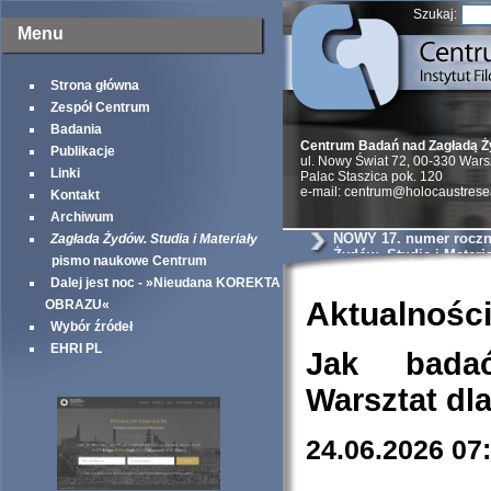
Szukaj:
Menu
Strona główna
Zespół Centrum
Badania
Centrum Badań nad Zagładą 
Publikacje
ul. Nowy Świat 72, 00-330 War
Linki
Palac Staszica pok. 120
e-mail: centrum@holocaustrese
Kontakt
Archiwum
NOWY 17. numer roczni
Zagłada Żydów. Studia i Materiały
Żydów. Studia i Materia
pismo naukowe Centrum
Dalej jest noc - »Nieudana KOREKTA
Aktualnośc
OBRAZU«
Wybór źródeł
EHRI PL
Jak bada
Warsztat dl
24.06.2026 07