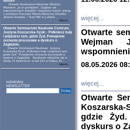
historii
Otwarte Seminarium Naukowe Wioletta
Wejmann „Ja to pamiętam”. Zagłada we
wspomnieniach świadkiń i świadków historii: relacje
z archiwum Pracowni Historii Mówionej Ośrodka
więcej...
„Brama Grodzka – Teatr NN” w Lublinie ...
więcej...
Otwarte Seminarium Naukowe Centrum.
Otwarte se
Justyna Koszarska-Szulc - Połkniesz kulę
i pójdziesz tam, gdzie Żyd. Powojenne
Wejman 
zeznania procesowe a dyskurs o
Zagładzie.
Otwarte Seminarium Naukowe Justyna
wspomnienia
Koszarska-Szulc „Połkniesz kulę i pójdziesz tam,
gdzie Żyd”. Powojenne zeznania procesowe a
dyskurs o Zagładzie Spotkanie odbędzie się w
środę 15 kwietnia br. w sali 161 w Pałacu St...
08.05.2026 08
więcej...
subskrybuj
więcej...
NEWSLETTER
Otwarte Se
Koszarska-S
gdzie Żyd
dyskurs o Z