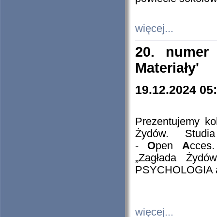
więcej...
20. numer 
Materiały'
19.12.2024 05
Prezentujemy kol
Żydów. Stud
-
O
pen
A
cces
„Zagłada Żydów
PSYCHOLOGIA 
więcej...