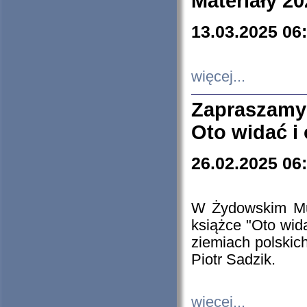
Materiały 20
13.03.2025 06
więcej...
Zapraszamy
Oto widać i
26.02.2025 06
W Żydowskim Muz
książce "Oto wid
ziemiach polski
Piotr Sadzik.
więcej...