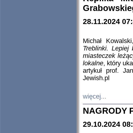
Grabowskieg
28.11.2024 07
Michał Kowalski
Treblinki. Lepie
miasteczek leżąc
lokalne
, który uk
artykuł prof. J
Jewish.pl
więcej...
NAGRODY P
29.10.2024 08