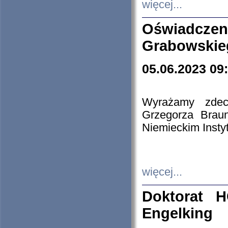
więcej...
Oświadczen
Grabowskie
05.06.2023 09
Wyrażamy zdecy
Grzegorza Brau
Niemieckim Insty
więcej...
Doktorat H
Engelking