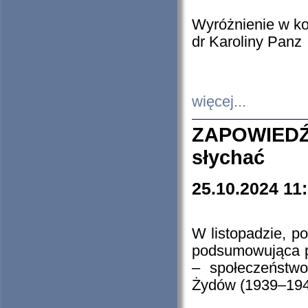
Wyróżnienie w k
dr Karoliny Panz
więcej...
ZAPOWIEDŹ
słychać
25.10.2024 11
W listopadzie, p
podsumowująca p
– społeczeństw
Żydów (1939–194