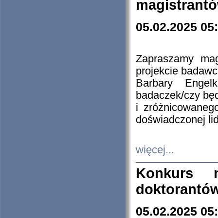
magistrantó
05.02.2025 05
Zapraszamy mag
projekcie badaw
Barbary Engel
badaczek/czy będ
i zróżnicowaneg
doświadczonej lid
więcej...
Konkurs n
doktorantó
05.02.2025 05