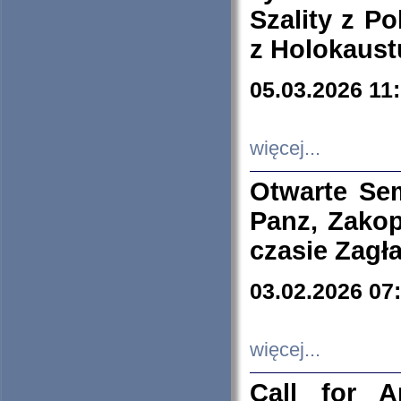
Szality z Po
z Holokaust
05.03.2026 11
więcej...
Otwarte Se
Panz, Zakop
czasie Zagł
03.02.2026 07
więcej...
Call for A