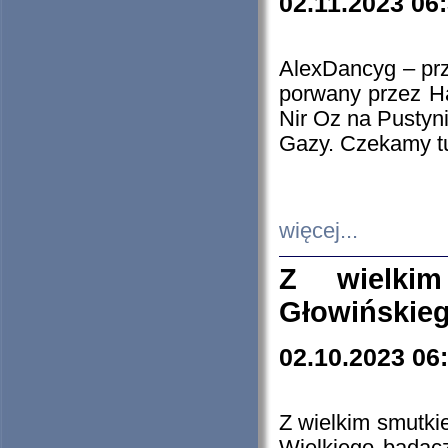
02.11.2023 06
AlexDancyg – przy
porwany przez H
Nir Oz na Pustyn
Gazy. Czekamy tu
więcej...
Z wielki
Głowińskie
02.10.2023 06
Z wielkim smutki