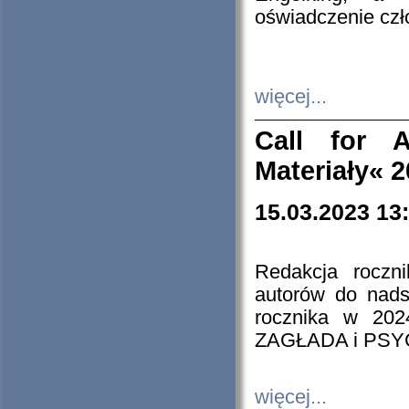
oświadczenie cz
więcej...
Call for A
Materiały« 
15.03.2023 13
Redakcja roczn
autorów do nads
rocznika w 202
ZAGŁADA i PS
więcej...