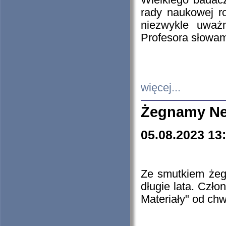
Wielkiego badacz
rady naukowej ro
niezwykle uważn
Profesora słowam
więcej...
Żegnamy Ne
05.08.2023 13
Ze smutkiem żeg
długie lata. Czł
Materiały" od chw