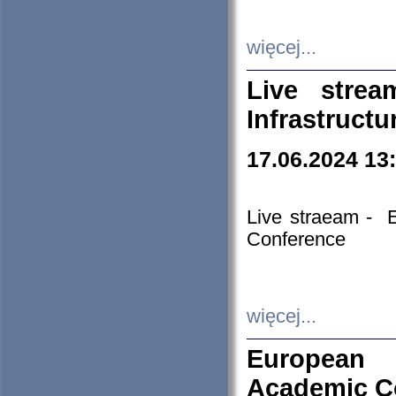
więcej...
Live stre
Infrastruct
17.06.2024 13
Live straeam - 
Conference
więcej...
European H
Academic C