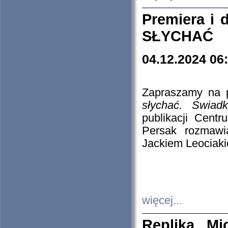
Premiera i
SŁYCHAĆ
04.12.2024 06
Zapraszamy na p
słychać. Świad
publikacji Cen
Persak rozmawi
Jackiem Leociaki
więcej...
Replika Mi