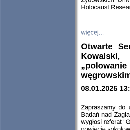
Żydowskich Uniw
Holocaust Resear
więcej...
Otwarte Se
Kowalski, 
„polowanie
węgrowskim.
08.01.2025 13
Zapraszamy do 
Badań nad Zagła
wygłosi referat "
powiecie sokołow