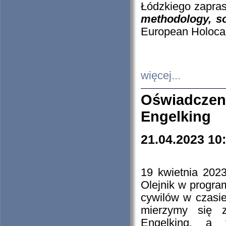
Łódzkiego zapras
methodology, so
European Holocau
więcej...
Oświadczen
Engelking
21.04.2023 10
19 kwietnia 2023
Olejnik w progra
cywilów w czasie
mierzymy się z
Engelking, a 