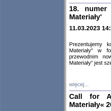
18. numer 
Materiały'
11.03.2023 14
Prezentujemy k
Materiały" w 
przewodnim now
Materiały” jest s
więcej...
Call for A
Materiały« 