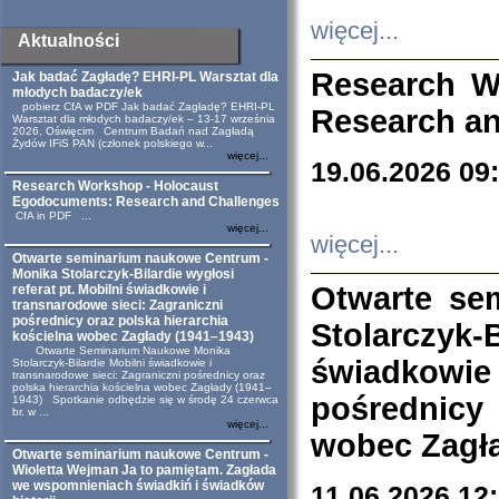
więcej...
Aktualności
Research W
Jak badać Zagładę? EHRI-PL Warsztat dla
młodych badaczy/ek
pobierz CfA w PDF Jak badać Zagładę? EHRI-PL
Research an
Warsztat dla młodych badaczy/ek – 13-17 września
2026, Oświęcim Centrum Badań nad Zagładą
Żydów IFiS PAN (członek polskiego w...
więcej...
19.06.2026 09
Research Workshop - Holocaust
Egodocuments: Research and Challenges
CfA in PDF ...
więcej...
więcej...
Otwarte seminarium naukowe Centrum -
Monika Stolarczyk-Bilardie wygłosi
Otwarte se
referat pt. Mobilni świadkowie i
transnarodowe sieci: Zagraniczni
pośrednicy oraz polska hierarchia
Stolarczyk-
kościelna wobec Zagłady (1941–1943)
Otwarte Seminarium Naukowe Monika
świadkowie
Stolarczyk-Bilardie Mobilni świadkowie i
transnarodowe sieci: Zagraniczni pośrednicy oraz
polska hierarchia kościelna wobec Zagłady (1941–
pośrednicy
1943) Spotkanie odbędzie się w środę 24 czerwca
br. w ...
więcej...
wobec Zagła
Otwarte seminarium naukowe Centrum -
Wioletta Wejman Ja to pamiętam. Zagłada
we wspomnieniach świadkiń i świadków
11.06.2026 12