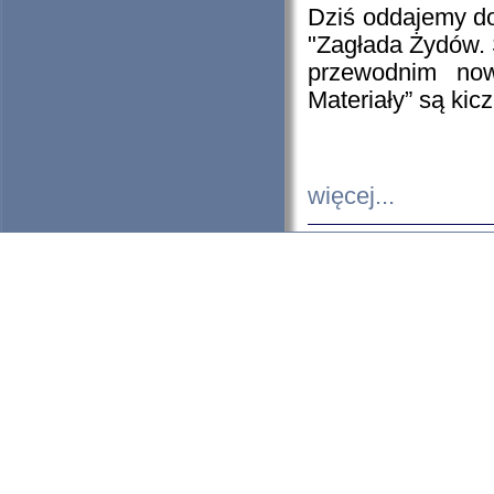
Dziś oddajemy 
"Zagłada Żydów. 
przewodnim now
Materiały” są kic
więcej...