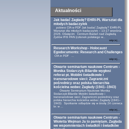
Aktualności
Jak badać Zagładę? EHRI-PL Warsztat dla
młodych badaczy/ek
pobierz CfA w PDF Jak badać Zagładę? EHRI-PL
Warsztat dla młodych badaczy/ek – 13-17 września
2026, Oświęcim Centrum Badań nad Zagładą
Żydów IFiS PAN (członek polskiego w...
więcej...
Research Workshop - Holocaust
Egodocuments: Research and Challenges
CfA in PDF ...
więcej...
Otwarte seminarium naukowe Centrum -
Monika Stolarczyk-Bilardie wygłosi
referat pt. Mobilni świadkowie i
transnarodowe sieci: Zagraniczni
pośrednicy oraz polska hierarchia
kościelna wobec Zagłady (1941–1943)
Otwarte Seminarium Naukowe Monika
Stolarczyk-Bilardie Mobilni świadkowie i
transnarodowe sieci: Zagraniczni pośrednicy oraz
polska hierarchia kościelna wobec Zagłady (1941–
1943) Spotkanie odbędzie się w środę 24 czerwca
br. w ...
więcej...
Otwarte seminarium naukowe Centrum -
Wioletta Wejman Ja to pamiętam. Zagłada
we wspomnieniach świadkiń i świadków