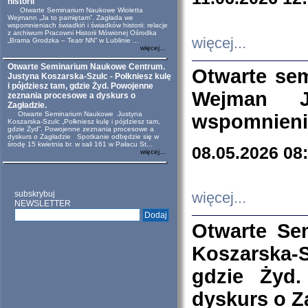
historii
Otwarte Seminarium Naukowe Wioletta
Wejmann „Ja to pamiętam”. Zagłada we
wspomnieniach świadkiń i świadków historii: relacje
z archiwum Pracowni Historii Mówionej Ośrodka
więcej...
„Brama Grodzka – Teatr NN” w Lublinie ...
więcej...
Otwarte Seminarium Naukowe Centrum.
Otwarte se
Justyna Koszarska-Szulc - Połkniesz kulę
i pójdziesz tam, gdzie Żyd. Powojenne
Wejman 
zeznania procesowe a dyskurs o
Zagładzie.
Otwarte Seminarium Naukowe Justyna
wspomnienia
Koszarska-Szulc „Połkniesz kulę i pójdziesz tam,
gdzie Żyd”. Powojenne zeznania procesowe a
dyskurs o Zagładzie Spotkanie odbędzie się w
środę 15 kwietnia br. w sali 161 w Pałacu St...
08.05.2026 08
więcej...
subskrybuj
więcej...
NEWSLETTER
Otwarte Se
Koszarska-S
gdzie Żyd
dyskurs o Z