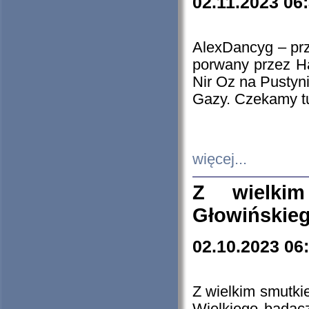
02.11.2023 06
AlexDancyg – przy
porwany przez H
Nir Oz na Pustyn
Gazy. Czekamy tu
więcej...
Z wielki
Głowińskie
02.10.2023 06
Z wielkim smutki