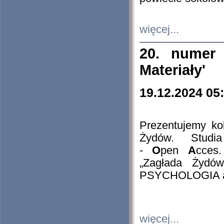
więcej...
20. numer 
Materiały'
19.12.2024 05
Prezentujemy kol
Żydów. Stud
-
O
pen
A
cces
„Zagłada Żydów
PSYCHOLOGIA 
więcej...