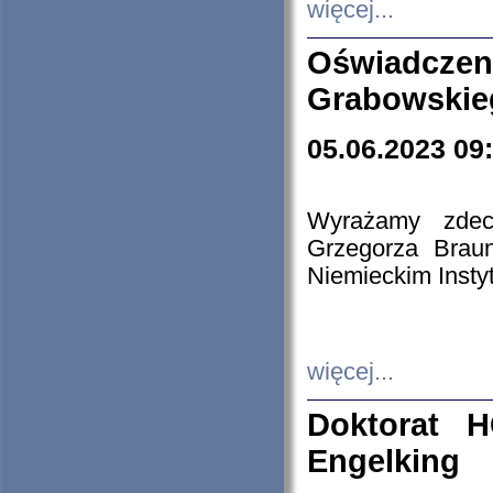
więcej...
Oświadczen
Grabowskie
05.06.2023 09
Wyrażamy zdecy
Grzegorza Brau
Niemieckim Insty
więcej...
Doktorat H
Engelking