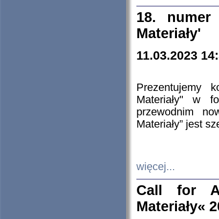
18. numer 
Materiały'
11.03.2023 14
Prezentujemy k
Materiały" w 
przewodnim now
Materiały” jest s
więcej...
Call for A
Materiały« 