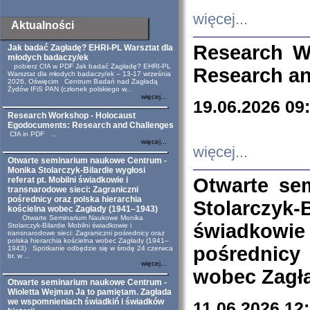
więcej...
Aktualności
Research W
Jak badać Zagładę? EHRI-PL Warsztat dla
młodych badaczy/ek
pobierz CfA w PDF Jak badać Zagładę? EHRI-PL
Research an
Warsztat dla młodych badaczy/ek – 13-17 września
2026, Oświęcim Centrum Badań nad Zagładą
Żydów IFiS PAN (członek polskiego w...
więcej...
19.06.2026 09
Research Workshop - Holocaust
Egodocuments: Research and Challenges
CfA in PDF ...
więcej...
więcej...
Otwarte seminarium naukowe Centrum -
Monika Stolarczyk-Bilardie wygłosi
Otwarte se
referat pt. Mobilni świadkowie i
transnarodowe sieci: Zagraniczni
pośrednicy oraz polska hierarchia
Stolarczyk-
kościelna wobec Zagłady (1941–1943)
Otwarte Seminarium Naukowe Monika
świadkowie
Stolarczyk-Bilardie Mobilni świadkowie i
transnarodowe sieci: Zagraniczni pośrednicy oraz
polska hierarchia kościelna wobec Zagłady (1941–
pośrednicy
1943) Spotkanie odbędzie się w środę 24 czerwca
br. w ...
więcej...
wobec Zagła
Otwarte seminarium naukowe Centrum -
Wioletta Wejman Ja to pamiętam. Zagłada
we wspomnieniach świadkiń i świadków
11.06.2026 12