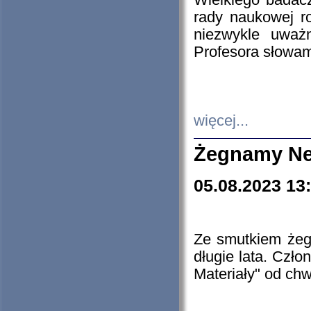
Wielkiego badacz
rady naukowej ro
niezwykle uważn
Profesora słowam
więcej...
Żegnamy Ne
05.08.2023 13
Ze smutkiem żeg
długie lata. Czł
Materiały" od chw