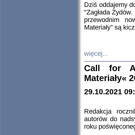
Dziś oddajemy 
"Zagłada Żydów. 
przewodnim now
Materiały” są kic
więcej...
Call for A
Materiały« 
29.10.2021 09
Redakcja roczn
autorów do nads
roku poświęcone