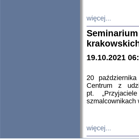
więcej...
Seminarium
krakowskich
19.10.2021 06
20 październik
Centrum z udzia
pt. „Przyjacie
szmalcownikach
więcej...