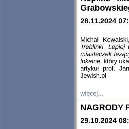
Grabowskieg
28.11.2024 07
Michał Kowalski
Treblinki. Lepie
miasteczek leżąc
lokalne
, który uk
artykuł prof. J
Jewish.pl
więcej...
NAGRODY P
29.10.2024 08