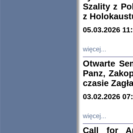
Szality z Po
z Holokaust
05.03.2026 11
więcej...
Otwarte Se
Panz, Zakop
czasie Zagł
03.02.2026 07
więcej...
Call for A