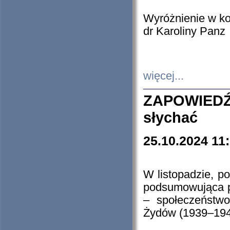
Wyróżnienie w k
dr Karoliny Panz
więcej...
ZAPOWIEDŹ
słychać
25.10.2024 11
W listopadzie, p
podsumowująca p
– społeczeństw
Żydów (1939–194