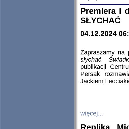
Premiera i
SŁYCHAĆ
04.12.2024 06
Zapraszamy na p
słychać. Świad
publikacji Cen
Persak rozmawi
Jackiem Leociaki
więcej...
Replika Mi