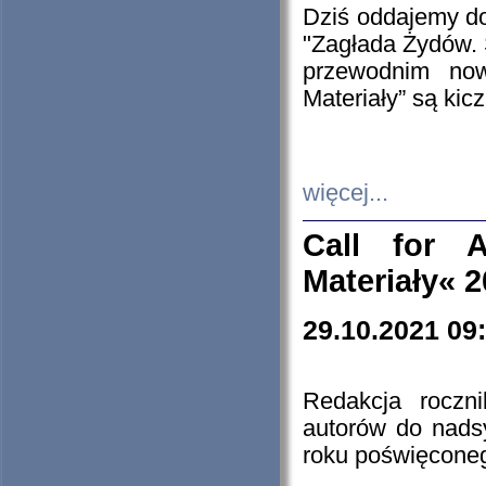
Dziś oddajemy 
"Zagłada Żydów. 
przewodnim now
Materiały” są kic
więcej...
Call for A
Materiały« 
29.10.2021 09
Redakcja roczn
autorów do nads
roku poświęcone