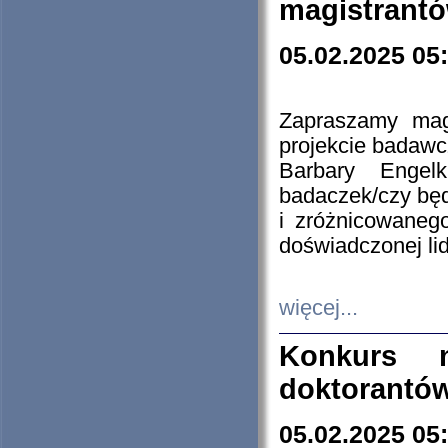
magistrantó
05.02.2025 05
Zapraszamy mag
projekcie badaw
Barbary Engel
badaczek/czy będ
i zróżnicowaneg
doświadczonej lid
więcej...
Konkurs n
doktorantó
05.02.2025 05