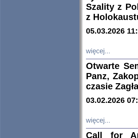
Szality z Po
z Holokaust
05.03.2026 11
więcej...
Otwarte Se
Panz, Zakop
czasie Zagł
03.02.2026 07
więcej...
Call for A