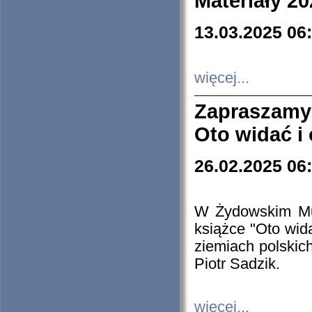
Materiały 20
13.03.2025 06
więcej...
Zapraszamy
Oto widać i
26.02.2025 06
W Żydowskim Muz
książce "Oto wid
ziemiach polski
Piotr Sadzik.
więcej...