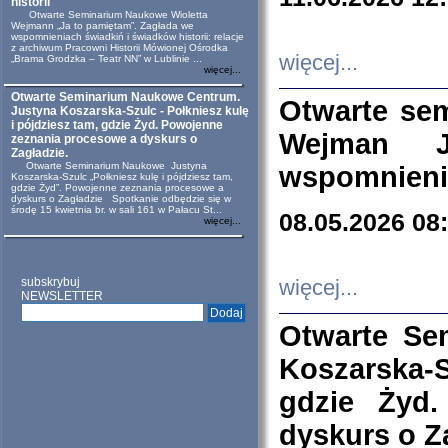
historii
Otwarte Seminarium Naukowe Wioletta
Wejmann „Ja to pamiętam”. Zagłada we
wspomnieniach świadkiń i świadków historii: relacje
z archiwum Pracowni Historii Mówionej Ośrodka
więcej...
„Brama Grodzka – Teatr NN” w Lublinie ...
więcej...
Otwarte Seminarium Naukowe Centrum.
Otwarte se
Justyna Koszarska-Szulc - Połkniesz kulę
i pójdziesz tam, gdzie Żyd. Powojenne
Wejman 
zeznania procesowe a dyskurs o
Zagładzie.
Otwarte Seminarium Naukowe Justyna
wspomnienia
Koszarska-Szulc „Połkniesz kulę i pójdziesz tam,
gdzie Żyd”. Powojenne zeznania procesowe a
dyskurs o Zagładzie Spotkanie odbędzie się w
środę 15 kwietnia br. w sali 161 w Pałacu St...
08.05.2026 08
więcej...
subskrybuj
więcej...
NEWSLETTER
Otwarte Se
Koszarska-S
gdzie Żyd
dyskurs o Z