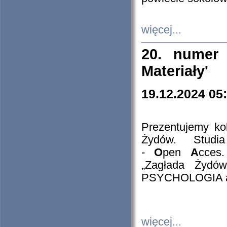
więcej...
20. numer 
Materiały'
19.12.2024 05
Prezentujemy kol
Żydów. Stud
-
O
pen
A
cces
„Zagłada Żydów
PSYCHOLOGIA 
więcej...