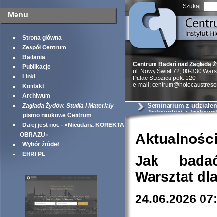
Szukaj:
Menu
Strona główna
Zespół Centrum
Badania
Centrum Badań nad Zagładą 
Publikacje
ul. Nowy Świat 72, 00-330 War
Linki
Palac Staszica pok. 120
e-mail: centrum@holocaustrese
Kontakt
Archiwum
Seminarium z udziałem 
Zagłada Żydów. Studia i Materiały
Jarkowskiej o krakows
pismo naukowe Centrum
szantażystach i szmal
Dalej jest noc - »Nieudana KOREKTA
Aktualnośc
OBRAZU«
Wybór źródeł
EHRI PL
Jak bada
Warsztat dl
24.06.2026 07