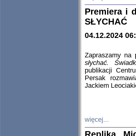
Premiera i
SŁYCHAĆ
04.12.2024 06
Zapraszamy na p
słychać. Świad
publikacji Cen
Persak rozmawi
Jackiem Leociaki
więcej...
Replika Mi