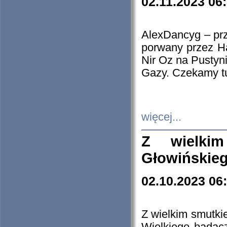
02.11.2023 06
AlexDancyg – przy
porwany przez H
Nir Oz na Pustyn
Gazy. Czekamy tu
więcej...
Z wielki
Głowińskie
02.10.2023 06
Z wielkim smutki