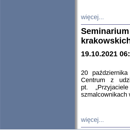
więcej...
Seminarium
krakowskich
19.10.2021 06
20 październik
Centrum z udzia
pt. „Przyjacie
szmalcownikach
więcej...