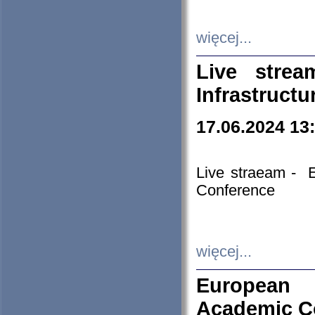
więcej...
Live stre
Infrastruct
17.06.2024 13
Live straeam - 
Conference
więcej...
European H
Academic C