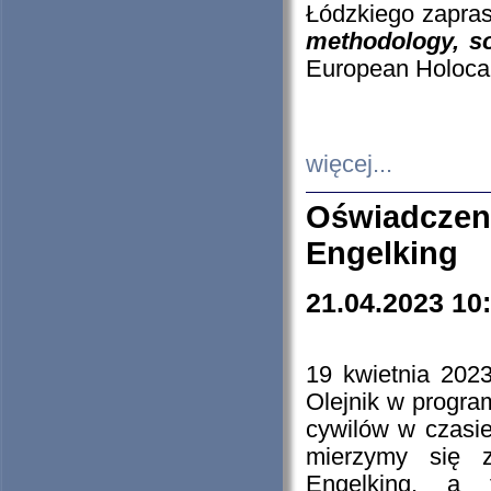
Łódzkiego zapras
methodology, so
European Holocau
więcej...
Oświadczen
Engelking
21.04.2023 10
19 kwietnia 2023
Olejnik w progra
cywilów w czasie
mierzymy się z
Engelking, a 