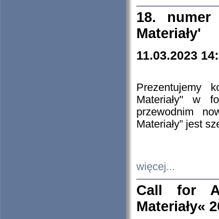
18. numer 
Materiały'
11.03.2023 14
Prezentujemy k
Materiały" w 
przewodnim now
Materiały” jest s
więcej...
Call for A
Materiały« 