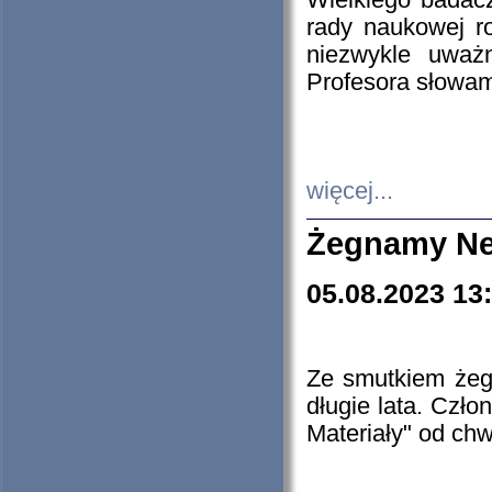
Wielkiego badacz
rady naukowej ro
niezwykle uważn
Profesora słowam
więcej...
Żegnamy Ne
05.08.2023 13
Ze smutkiem żeg
długie lata. Czł
Materiały" od chw