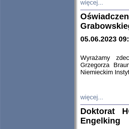
więcej...
Oświadczen
Grabowskie
05.06.2023 09
Wyrażamy zdecy
Grzegorza Brau
Niemieckim Insty
więcej...
Doktorat H
Engelking