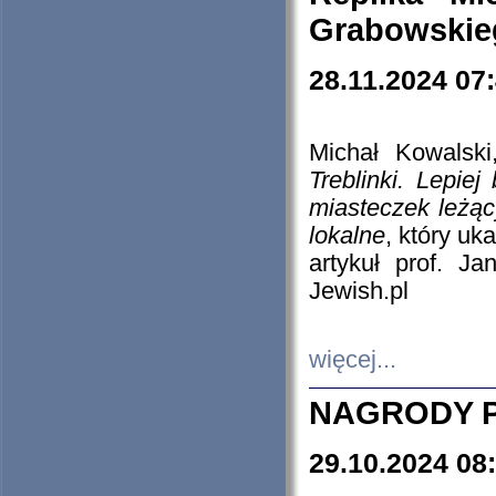
Grabowskieg
28.11.2024 07
Michał Kowalski
Treblinki. Lepie
miasteczek leżąc
lokalne
, który uk
artykuł prof. J
Jewish.pl
więcej...
NAGRODY P
29.10.2024 08