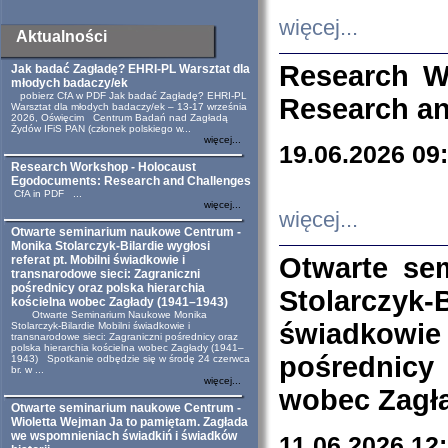
więcej...
Aktualności
Research W
Jak badać Zagładę? EHRI-PL Warsztat dla
młodych badaczy/ek
pobierz CfA w PDF Jak badać Zagładę? EHRI-PL
Research an
Warsztat dla młodych badaczy/ek – 13-17 września
2026, Oświęcim Centrum Badań nad Zagładą
Żydów IFiS PAN (członek polskiego w...
więcej...
19.06.2026 09
Research Workshop - Holocaust
Egodocuments: Research and Challenges
CfA in PDF ...
więcej...
więcej...
Otwarte seminarium naukowe Centrum -
Monika Stolarczyk-Bilardie wygłosi
Otwarte se
referat pt. Mobilni świadkowie i
transnarodowe sieci: Zagraniczni
pośrednicy oraz polska hierarchia
Stolarczyk-
kościelna wobec Zagłady (1941–1943)
Otwarte Seminarium Naukowe Monika
świadkowie
Stolarczyk-Bilardie Mobilni świadkowie i
transnarodowe sieci: Zagraniczni pośrednicy oraz
polska hierarchia kościelna wobec Zagłady (1941–
pośrednicy
1943) Spotkanie odbędzie się w środę 24 czerwca
br. w ...
więcej...
wobec Zagła
Otwarte seminarium naukowe Centrum -
Wioletta Wejman Ja to pamiętam. Zagłada
we wspomnieniach świadkiń i świadków
11.06.2026 12