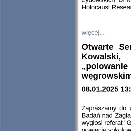
Żydowskich Uniw
Holocaust Resear
więcej...
Otwarte Se
Kowalski, 
„polowanie
węgrowskim.
08.01.2025 13
Zapraszamy do 
Badań nad Zagła
wygłosi referat "
powiecie sokołow