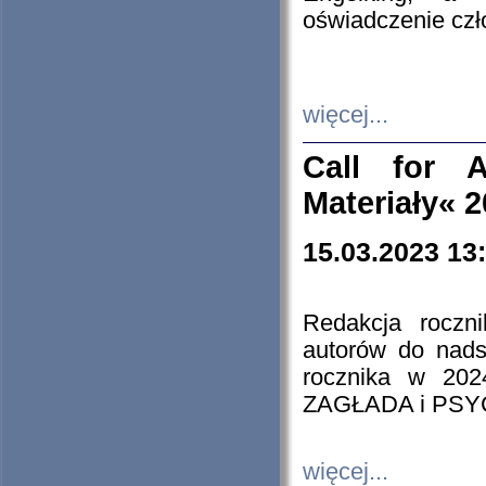
oświadczenie cz
więcej...
Call for A
Materiały« 
15.03.2023 13
Redakcja roczn
autorów do nads
rocznika w 202
ZAGŁADA i PS
więcej...