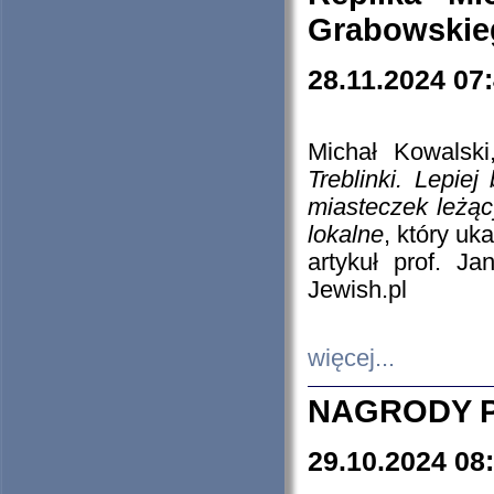
Grabowskieg
28.11.2024 07
Michał Kowalski
Treblinki. Lepie
miasteczek leżąc
lokalne
, który uk
artykuł prof. J
Jewish.pl
więcej...
NAGRODY P
29.10.2024 08