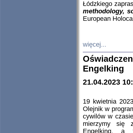
Łódzkiego zapras
methodology, so
European Holocau
więcej...
Oświadczen
Engelking
21.04.2023 10
19 kwietnia 2023
Olejnik w progra
cywilów w czasie
mierzymy się z
Engelking, a 