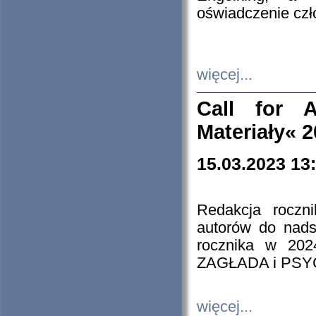
oświadczenie cz
więcej...
Call for A
Materiały« 
15.03.2023 13
Redakcja roczn
autorów do nads
rocznika w 202
ZAGŁADA i PS
więcej...