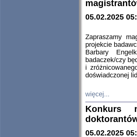
magistrantó
05.02.2025 05
Zapraszamy mag
projekcie badaw
Barbary Engel
badaczek/czy będ
i zróżnicowaneg
doświadczonej lid
więcej...
Konkurs n
doktorantó
05.02.2025 05