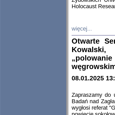
Żydowskich Uniw
Holocaust Resear
więcej...
Otwarte Se
Kowalski, 
„polowanie
węgrowskim.
08.01.2025 13
Zapraszamy do 
Badań nad Zagła
wygłosi referat "
powiecie sokołow