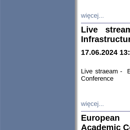
więcej...
Live stre
Infrastruct
17.06.2024 13
Live straeam - 
Conference
więcej...
European H
Academic C