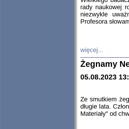
Wielkiego badacz
rady naukowej ro
niezwykle uważn
Profesora słowam
więcej...
Żegnamy Ne
05.08.2023 13
Ze smutkiem żeg
długie lata. Czł
Materiały" od chw