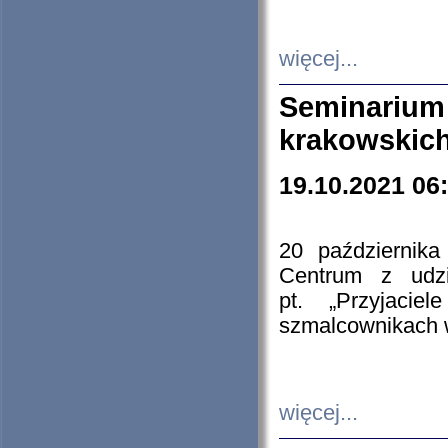
więcej...
Seminarium
krakowskich
19.10.2021 06
20 październik
Centrum z udzia
pt. „Przyjacie
szmalcownikach
więcej...