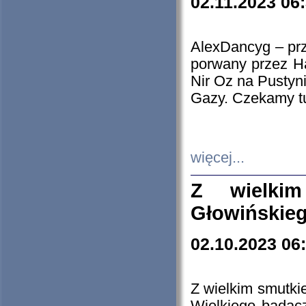
02.11.2023 06
AlexDancyg – przy
porwany przez H
Nir Oz na Pustyn
Gazy. Czekamy tu
więcej...
Z wielki
Głowińskie
02.10.2023 06
Z wielkim smutki