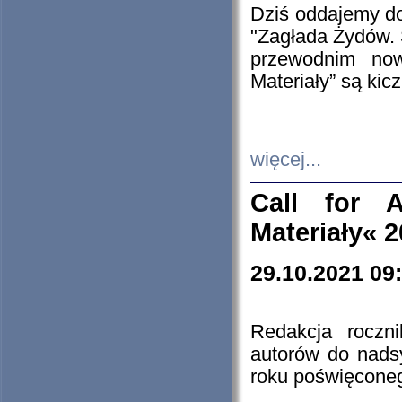
Dziś oddajemy 
"Zagłada Żydów. 
przewodnim now
Materiały” są kic
więcej...
Call for A
Materiały« 
29.10.2021 09
Redakcja roczn
autorów do nads
roku poświęcone