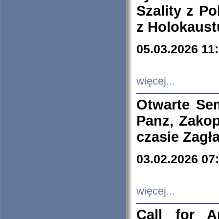
Szality z Po
z Holokaust
05.03.2026 11
więcej...
Otwarte Se
Panz, Zakop
czasie Zagł
03.02.2026 07
więcej...
Call for A