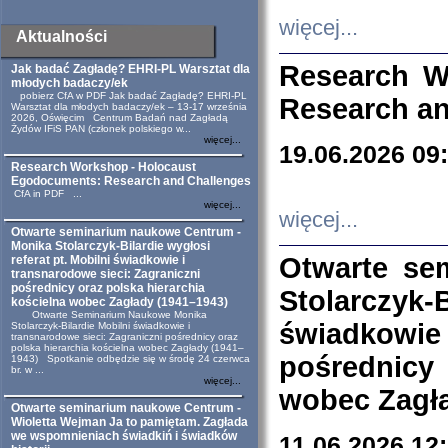
więcej...
Aktualności
Research W
Jak badać Zagładę? EHRI-PL Warsztat dla
młodych badaczy/ek
pobierz CfA w PDF Jak badać Zagładę? EHRI-PL
Research an
Warsztat dla młodych badaczy/ek – 13-17 września
2026, Oświęcim Centrum Badań nad Zagładą
Żydów IFiS PAN (członek polskiego w...
więcej...
19.06.2026 09
Research Workshop - Holocaust
Egodocuments: Research and Challenges
CfA in PDF ...
więcej...
więcej...
Otwarte seminarium naukowe Centrum -
Monika Stolarczyk-Bilardie wygłosi
Otwarte se
referat pt. Mobilni świadkowie i
transnarodowe sieci: Zagraniczni
pośrednicy oraz polska hierarchia
Stolarczyk-
kościelna wobec Zagłady (1941–1943)
Otwarte Seminarium Naukowe Monika
świadkowie
Stolarczyk-Bilardie Mobilni świadkowie i
transnarodowe sieci: Zagraniczni pośrednicy oraz
polska hierarchia kościelna wobec Zagłady (1941–
pośrednicy
1943) Spotkanie odbędzie się w środę 24 czerwca
br. w ...
więcej...
wobec Zagła
Otwarte seminarium naukowe Centrum -
Wioletta Wejman Ja to pamiętam. Zagłada
we wspomnieniach świadkiń i świadków
11.06.2026 12