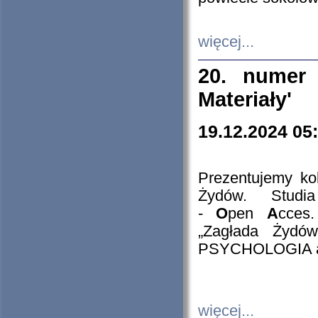
więcej...
20. numer 
Materiały'
19.12.2024 05
Prezentujemy kol
Żydów. Stud
-
O
pen
A
cces
„Zagłada Żydów
PSYCHOLOGIA 
więcej...