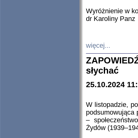
Wyróżnienie w k
dr Karoliny Panz
więcej...
ZAPOWIEDŹ
słychać
25.10.2024 11
W listopadzie, p
podsumowująca p
– społeczeństw
Żydów (1939–194