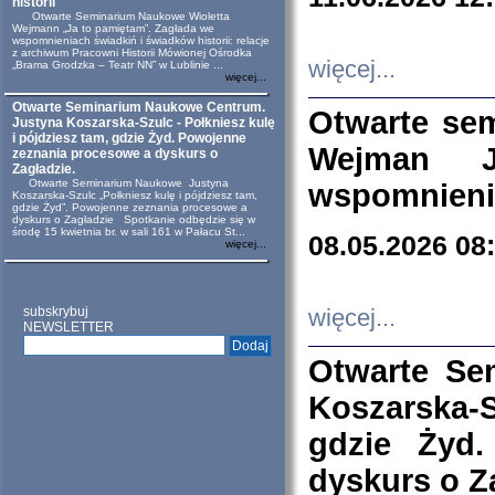
historii
Otwarte Seminarium Naukowe Wioletta
Wejmann „Ja to pamiętam”. Zagłada we
wspomnieniach świadkiń i świadków historii: relacje
z archiwum Pracowni Historii Mówionej Ośrodka
więcej...
„Brama Grodzka – Teatr NN” w Lublinie ...
więcej...
Otwarte Seminarium Naukowe Centrum.
Otwarte se
Justyna Koszarska-Szulc - Połkniesz kulę
i pójdziesz tam, gdzie Żyd. Powojenne
Wejman 
zeznania procesowe a dyskurs o
Zagładzie.
Otwarte Seminarium Naukowe Justyna
wspomnienia
Koszarska-Szulc „Połkniesz kulę i pójdziesz tam,
gdzie Żyd”. Powojenne zeznania procesowe a
dyskurs o Zagładzie Spotkanie odbędzie się w
środę 15 kwietnia br. w sali 161 w Pałacu St...
08.05.2026 08
więcej...
subskrybuj
więcej...
NEWSLETTER
Otwarte Se
Koszarska-S
gdzie Żyd
dyskurs o Z