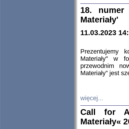
18. numer 
Materiały'
11.03.2023 14
Prezentujemy k
Materiały" w 
przewodnim now
Materiały” jest s
więcej...
Call for A
Materiały« 