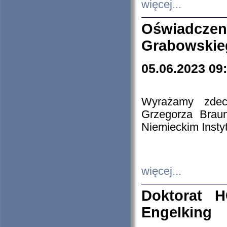
więcej...
Oświadczen
Grabowskie
05.06.2023 09
Wyrażamy zdecy
Grzegorza Brau
Niemieckim Insty
więcej...
Doktorat H
Engelking