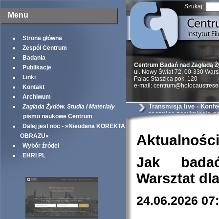
Szukaj:
Menu
Strona główna
Zespół Centrum
Badania
Centrum Badań nad Zagładą 
Publikacje
ul. Nowy Świat 72, 00-330 War
Linki
Palac Staszica pok. 120
e-mail: centrum@holocaustrese
Kontakt
Archiwum
Transmisja live - Konfe
Zagłada Żydów. Studia i Materiały
rocznicę zamknięcia ge
pismo naukowe Centrum
warszawskiego
Dalej jest noc - »Nieudana KOREKTA
Aktualnośc
OBRAZU«
Wybór źródeł
EHRI PL
Jak bada
Warsztat dl
24.06.2026 07