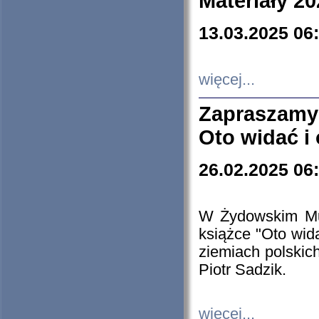
Materiały 20
13.03.2025 06
więcej...
Zapraszamy
Oto widać i
26.02.2025 06
W Żydowskim Muz
książce "Oto wid
ziemiach polski
Piotr Sadzik.
więcej...