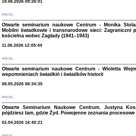
19.06.2026 09:26:01
więcej...
Otwarte seminarium naukowe Centrum - Monika Stolarcz
Mobilni świadkowie i transnarodowe sieci: Zagraniczni 
kościelna wobec Zagłady (1941–1943)
11.06.2026 12:05:44
Znowu mieliśmy
Dzienniki i pam
Binder Elza (El
więcej...
Wagner Rózia
oprac. Aleksa
Otwarte seminarium naukowe Centrum - Wioletta Wej
Warszawa 202
wspomnieniach świadkiń i świadków historii
08.05.2026 08:34:35
więcej...
oprac. Aleksan
Otwarte Seminarium Naukowe Centrum. Justyna Kosza
pójdziesz tam, gdzie Żyd. Powojenne zeznania procesowe 
02.04.2026 16:40:21
więcej...