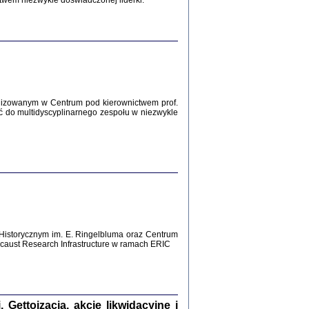
twem niezwykle doświadczonej liderki.
Zagłada Żydów.
Studia i Materiały
nr 12, R. 2016
Warszawa 2016
lizowanym w Centrum pod kierownictwem prof.
ć do multidyscyplinarnego zespołu w niezwykle
AŻ MAMY WSPANIAŁE ...
dzienniki Żydów z okolic Mińska
iego
tępem opatrzyła Barbara Engelking
2016
Historycznym im. E. Ringelbluma oraz Centrum
T POSIADAĆ DOM POD ZIEMIĄ ...
aust Research Infrastructure w ramach ERIC
ch z Zagłady w okolicach Dąbrowy
Tarnowskiej
oprac. i wstęp Jan Grabowski
Warszawa 2016
ettoizacja, akcje likwidacyjne i