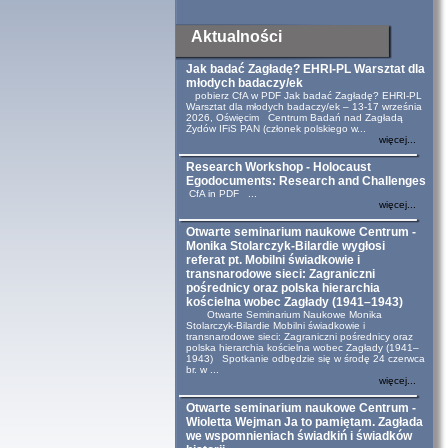
Aktualności
Jak badać Zagładę? EHRI-PL Warsztat dla
młodych badaczy/ek
pobierz CfA w PDF Jak badać Zagładę? EHRI-PL
Warsztat dla młodych badaczy/ek – 13-17 września
2026, Oświęcim Centrum Badań nad Zagładą
Żydów IFiS PAN (członek polskiego w...
więcej...
Research Workshop - Holocaust
Egodocuments: Research and Challenges
CfA in PDF ...
więcej...
Otwarte seminarium naukowe Centrum -
Monika Stolarczyk-Bilardie wygłosi
referat pt. Mobilni świadkowie i
transnarodowe sieci: Zagraniczni
pośrednicy oraz polska hierarchia
kościelna wobec Zagłady (1941–1943)
Otwarte Seminarium Naukowe Monika
Stolarczyk-Bilardie Mobilni świadkowie i
transnarodowe sieci: Zagraniczni pośrednicy oraz
polska hierarchia kościelna wobec Zagłady (1941–
1943) Spotkanie odbędzie się w środę 24 czerwca
br. w ...
więcej...
Otwarte seminarium naukowe Centrum -
Wioletta Wejman Ja to pamiętam. Zagłada
we wspomnieniach świadkiń i świadków