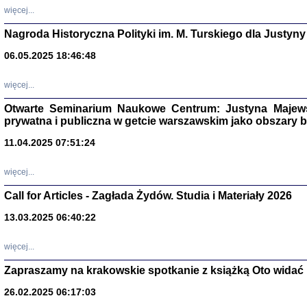
DALEJ JEST NOC. Los
więcej...
red. i wstę
Nagroda Historyczna Polityki im. M. Turskiego dla Justyny
06.05.2025 18:46:48
ŻADNA BLA
więcej...
Wspomnieni
Stanisław A
Warszawa 
Otwarte Seminarium Naukowe Centrum: Justyna Majewsk
prywatna i publiczna w getcie warszawskim jako obszary
11.04.2025 07:51:24
więcej...
Call for Articles - Zagłada Żydów. Studia i Materiały 2026
13.03.2025 06:40:22
więcej...
Zapraszamy na krakowskie spotkanie z książką Oto widać i
TYLEŚMY JU
Dziennik pi
26.02.2025 06:17:03
Clara Kram