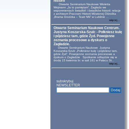
historii
Otwarte Seminarium Naukowe Wioletta
Wejmann „Ja to pamiętam”. Zagłada we
wspomnieniach świadkiń i świadków historii: relacje
z archiwum Pracowni Historii Mówionej Ośrodka
„Brama Grodzka – Teatr NN” w Lublinie ...
więcej...
Otwarte Seminarium Naukowe Centrum.
Justyna Koszarska-Szulc - Połkniesz kulę
i pójdziesz tam, gdzie Żyd. Powojenne
zeznania procesowe a dyskurs o
Zagładzie.
Otwarte Seminarium Naukowe Justyna
Koszarska-Szulc „Połkniesz kulę i pójdziesz tam,
gdzie Żyd”. Powojenne zeznania procesowe a
dyskurs o Zagładzie Spotkanie odbędzie się w
środę 15 kwietnia br. w sali 161 w Pałacu St...
więcej...
subskrybuj
NEWSLETTER