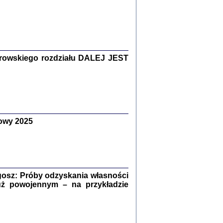
Zagłada Żydów.
Studia i Materiały
nr 15, R. 2019
Warszawa 2019
rowskiego rozdziału DALEJ JEST
owy 2025
ów.
iały
8
18
osz: Próby odzyskania własności
uż powojennym – na przykładzie