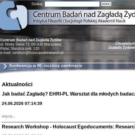
Szukaj:
Chciałabym 
Centrum Badań nad Zagładą Żydów
Zagłada Żydow
ul. Nowy Świat 72, 00-330 Warszawa;
Palac Staszica pok. 120
e-mail: centrum@holocaustresearch.pl
Konferencja w 80. rocznicę zamknięcia
getta warszawskiego
Żydzi w walc
Germany 193
Aktualności
Natalia Aleksiun, 
Deborah Dash Moor
Jak badać Zagładę? EHRI-PL Warsztat dla młodych badac
Turski, Laurence 
(Arkadij Zelcer)
24.06.2026 07:14:39
red. Krzysztof Pe
Warszawa 20
więcej...
Research Workshop - Holocaust Egodocuments: Researc