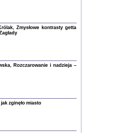
kiego Żyda wspomnienia, łzy i myśli
Zapiski z okupacyjnej Warszawy
konowski, oprac. Marta Janczewska
rólak, Zmysłowe kontrasty getta
Warszawa 2020
 Zagłady
Y TE SŁOWA JEST PRACOWNIKIEM
ska, Rozczarowanie i nadzieja –
GETTOWEJ INSTYTUCJI ...
nnika' i inne pisma z łódzkiego getta
 z jidysz, oprac. i wstęp. Monika Polit
Warszawa 2019
jak zginęło miasto
ETĘ NIEMIECKĄ ...
ny w ukryciu w Warszawie w latach 1943-1944
rg
,
oprac. i wstępem opatrzyła
Barbara Engelking
9