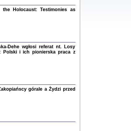
ów.
iały
the Holocaust: Testimonies as
1
21
a-Dehe wgłosi referat nt. Losy
NIESIE NAM KOLEJNA GODZINA ...
Polski i ich pionierska praca z
isany w ukryciu w latach 1943-1944
ara Engelking, tłum. z jidysz Monika
Polit
Warszawa 2020
akopiańscy górale a Żydzi przed
ów.
iały
0
20