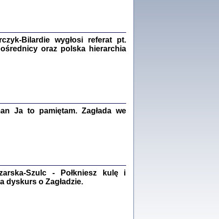
Zagłada Żydów.
Studia i Materiały
nr 18, R. 2022
Warszawa 2022
yk-Bilardie wygłosi referat pt.
pośrednicy oraz polska hierarchia
 iluzję, że żyjemy …
iętniki z Galicji Wschodniej
iszewa), Urman Jerzy Feliks, Strassler Szymon,
ndra Bańkowska
man Ja to pamiętam. Zagłada we
2
PAMIĘTNIK
Kalman Rotgeber
dra Bańkowska, wstęp Jacek Leociak
Warszawa 2021
rska-Szulc - Połkniesz kulę i
a dyskurs o Zagładzie.