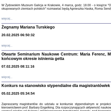
Warszawa 
W Żydowskim Muzeum Galicja w Krakowie, 4 marca, godz. 18.00 - o książce "Ot
okupowanych ziemiach polskich" rozmawiać będą Agnieszka Haska, Roma Sendyk
więcej...
Żegnamy Mariana Turskiego
20.02.2025 06:50:32
Zapisk
Tadeusz Obremski, opra
więcej...
Otwarte Seminarium Naukowe Centrum: Maria Ferenc, Mor
końcowym okresie istnienia getta
07.02.2025 08:11:16
więcej...
PO WOJNIE
Pisma Kopla
Konkurs na stanowisko stypendialne dla magistrantów/ek
Warszawie
oprac. i wst
Warszawa 
05.02.2025 05:34:54
Zapraszamy magistrantów do udziału w konkursie stypendialnym w proje
kierownictwem prof. Barbary Engelking. Dla rozpoczynających aktywność nauko