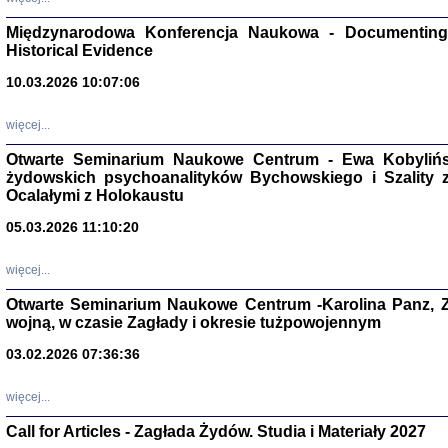
Zagłada Żyd
Studia i Mater
Międzynarodowa Konferencja Naukowa - Documenting 
nr 17, R. 202
Warszawa 20
Historical Evidence
10.03.2026 10:07:06
więcej...
Otwarte Seminarium Naukowe Centrum - Ewa Kobylińsk
NIE WIEMY CO PRZY
żydowskich psychoanalityków Bychowskiego i Szality z 
Dziennik p
Moszek Baum, oprac. Barb
Ocalałymi z Holokaustu
05.03.2026 11:10:20
więcej...
Otwarte Seminarium Naukowe Centrum -Karolina Panz, Z
wojną, w czasie Zagłady i okresie tużpowojennym
Zagłada Żyd
Studia i Mater
nr 16, R. 202
03.02.2026 07:36:36
Warszawa 20
więcej...
Call for Articles - Zagłada Żydów. Studia i Materiały 2027