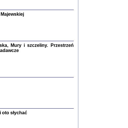
y Żydów w wybranych powiatach
okupowanej Polski
p Barbara Engelking, Jan Grabowski
Warszawa 2018
 Majewskiej
GA, ŻADNE KŁAMSTWO ...
a z warszawskiego getta
dler
,
oprac. i wstępem opatrzyła
Marta Janczewska
2018
a, Mury i szczeliny. Przestrzeń
 badawcze
Zagłada Żydów.
Studia i Materiały
nr 13, R. 2017
Warszawa 2017
 oto słychać
Ż PRZESZLI ...
sany w bunkrze (Żółkiew 1942-1944)
er
,
oprac. i wstępem opatrzyła Anna Wylegała