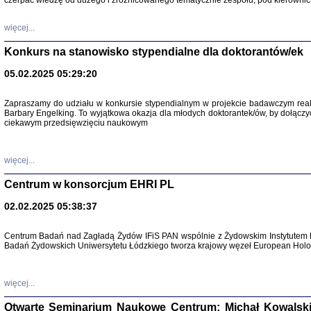
czerpać wiedzę od dużego i zróżnicowanego tematycznie zespołu, pod kierownic
więcej...
Konkurs na stanowisko stypendialne dla doktorantów/ek
05.02.2025 05:29:20
Zapraszamy do udziału w konkursie stypendialnym w projekcie badawczym rea
Barbary Engelking. To wyjątkowa okazja dla młodych doktorantek/ów, by dołączy
ciekawym przedsięwzięciu naukowym
SNY CHOCI
Okupacyjne 
Mazowieck
oprac. i ws
więcej...
Warszawa 
Centrum w konsorcjum EHRI PL
02.02.2025 05:38:37
Centrum Badań nad Zagładą Żydów IFiS PAN wspólnie z Żydowskim Instytutem 
SZCZĘŚCIE JES
Badań Żydowskich Uniwersytetu Łódzkiego tworza krajowy węzeł European Holoc
Losy kobiet ocalały
więcej...
Otwarte Seminarium Naukowe Centrum: Michał Kowalski, G