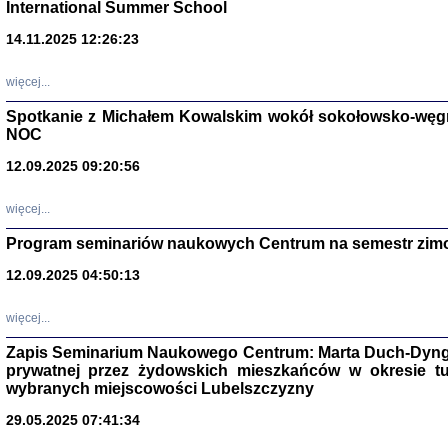
International Summer School
14.11.2025 12:26:23
więcej...
Spotkanie z Michałem Kowalskim wokół sokołowsko-węg
NOC
12.09.2025 09:20:56
więcej...
Program seminariów naukowych Centrum na semestr zim
Zagłada Żyd
Studia i Mater
12.09.2025 04:50:13
nr 14, R. 201
Warszawa 20
więcej...
Zapis Seminarium Naukowego Centrum: Marta Duch-Dyng
prywatnej przez żydowskich mieszkańców w okresie t
wybranych miejscowości Lubelszczyzny
29.05.2025 07:41:34