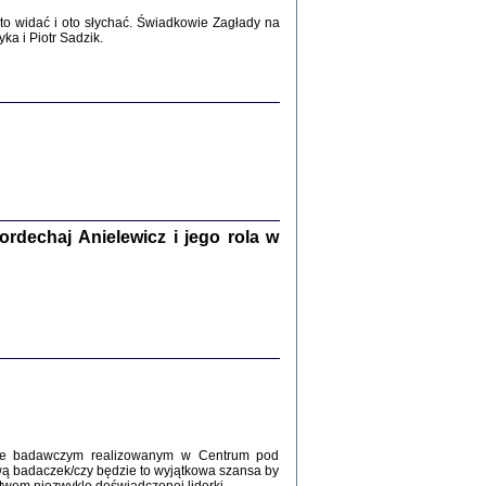
2017
o widać i oto słychać. Świadkowie Zagłady na
a i Piotr Sadzik.
WŚRÓD ZATRUTYCH NOŻY ...
i z getta i okupowanej Warszawy
c. i wstępem opatrzyła Agnieszka
Haska
Warszawa 2017
dechaj Anielewicz i jego rola w
, Z POMOCĄ BOŻĄ, JUŻ NIEBAWEM ...
 i Mirki Piżyców o życiu w getcie i okupowanej
ępem opatrzyła Barbara Engelking i Havi Dreifuss
2017
kcie badawczym realizowanym w Centrum pod
wą badaczek/czy będzie to wyjątkowa szansa by