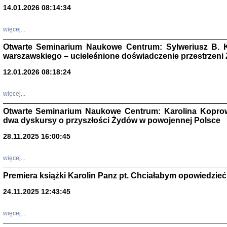
14.01.2026 08:14:34
Aryjs
więcej...
Sewek O
Otwarte Seminarium Naukowe Centrum: Sylweriusz B. K
warszawskiego – ucieleśnione doświadczenie przestrzeni
12.01.2026 08:18:24
więcej...
PISZĄC
Otwarte Seminarium Naukowe Centrum: Karolina Koprow
'z Dzie
dwa dyskursy o przyszłości Żydów w powojennej Polsce
Józef Zelkowicz, tłum.
28.11.2025 16:00:45
więcej...
Premiera książki Karolin Panz pt. Chciałabym opowiedzieć 
CZYTAJĄC GAZ
Dziennik pisa
24.11.2025 12:43:45
Jakub Hochbe
Warszawa 201
więcej...