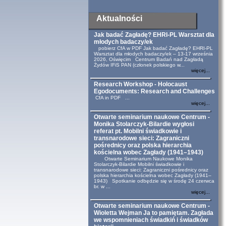
Aktualności
Jak badać Zagładę? EHRI-PL Warsztat dla
młodych badaczy/ek
pobierz CfA w PDF Jak badać Zagładę? EHRI-PL
Warsztat dla młodych badaczy/ek – 13-17 września
2026, Oświęcim Centrum Badań nad Zagładą
Żydów IFiS PAN (członek polskiego w...
więcej...
Research Workshop - Holocaust
Egodocuments: Research and Challenges
CfA in PDF ...
więcej...
Otwarte seminarium naukowe Centrum -
Monika Stolarczyk-Bilardie wygłosi
referat pt. Mobilni świadkowie i
transnarodowe sieci: Zagraniczni
pośrednicy oraz polska hierarchia
kościelna wobec Zagłady (1941–1943)
Otwarte Seminarium Naukowe Monika
Stolarczyk-Bilardie Mobilni świadkowie i
transnarodowe sieci: Zagraniczni pośrednicy oraz
polska hierarchia kościelna wobec Zagłady (1941–
1943) Spotkanie odbędzie się w środę 24 czerwca
br. w ...
więcej...
Otwarte seminarium naukowe Centrum -
Wioletta Wejman Ja to pamiętam. Zagłada
we wspomnieniach świadkiń i świadków