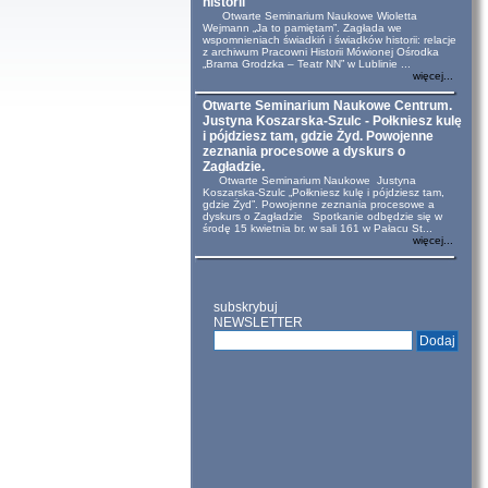
historii
Otwarte Seminarium Naukowe Wioletta
Wejmann „Ja to pamiętam”. Zagłada we
wspomnieniach świadkiń i świadków historii: relacje
z archiwum Pracowni Historii Mówionej Ośrodka
„Brama Grodzka – Teatr NN” w Lublinie ...
więcej...
Otwarte Seminarium Naukowe Centrum.
Justyna Koszarska-Szulc - Połkniesz kulę
i pójdziesz tam, gdzie Żyd. Powojenne
zeznania procesowe a dyskurs o
Zagładzie.
Otwarte Seminarium Naukowe Justyna
Koszarska-Szulc „Połkniesz kulę i pójdziesz tam,
gdzie Żyd”. Powojenne zeznania procesowe a
dyskurs o Zagładzie Spotkanie odbędzie się w
środę 15 kwietnia br. w sali 161 w Pałacu St...
więcej...
subskrybuj
NEWSLETTER