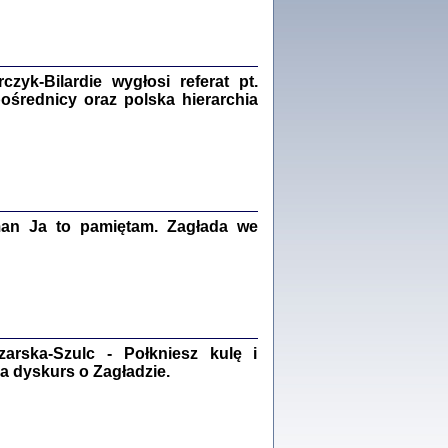
Zagłada Żydów.
Studia i Materiały
nr 18, R. 2022
Warszawa 2022
yk-Bilardie wygłosi referat pt.
pośrednicy oraz polska hierarchia
 iluzję, że żyjemy …
iętniki z Galicji Wschodniej
iszewa), Urman Jerzy Feliks, Strassler Szymon,
ndra Bańkowska
man Ja to pamiętam. Zagłada we
2
PAMIĘTNIK
Kalman Rotgeber
dra Bańkowska, wstęp Jacek Leociak
Warszawa 2021
rska-Szulc - Połkniesz kulę i
a dyskurs o Zagładzie.