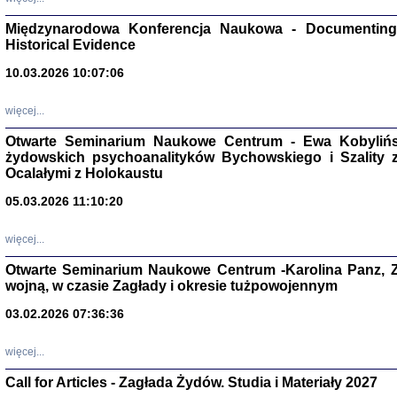
Zagłada Żyd
Studia i Mater
Międzynarodowa Konferencja Naukowa - Documenting 
nr 17, R. 202
Warszawa 20
Historical Evidence
10.03.2026 10:07:06
więcej...
Otwarte Seminarium Naukowe Centrum - Ewa Kobylińsk
NIE WIEMY CO PRZY
żydowskich psychoanalityków Bychowskiego i Szality z 
Dziennik p
Moszek Baum, oprac. Barb
Ocalałymi z Holokaustu
05.03.2026 11:10:20
więcej...
Otwarte Seminarium Naukowe Centrum -Karolina Panz, Z
wojną, w czasie Zagłady i okresie tużpowojennym
Zagłada Żyd
Studia i Mater
03.02.2026 07:36:36
nr 16, R. 202
Warszawa 20
więcej...
Call for Articles - Zagłada Żydów. Studia i Materiały 2027