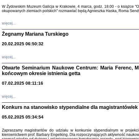
Warszawa 
W Żydowskim Muzeum Galicja w Krakowie, 4 marca, godz. 18.00 - o książce "Ot
okupowanych ziemiach polskich" rozmawiać będą Agnieszka Haska, Roma Sendyk
więcej...
Żegnamy Mariana Turskiego
20.02.2025 06:50:32
Zapisk
Tadeusz Obremski, opra
więcej...
Otwarte Seminarium Naukowe Centrum: Maria Ferenc, Mor
końcowym okresie istnienia getta
07.02.2025 08:11:16
więcej...
PO WOJNIE
Pisma Kopla
Konkurs na stanowisko stypendialne dla magistrantów/ek
Warszawie
oprac. i wst
05.02.2025 05:34:54
Warszawa 
Zapraszamy magistrantów do udziału w konkursie stypendialnym w proje
kierownictwem prof. Barbary Engelking. Dla rozpoczynających aktywność nauko