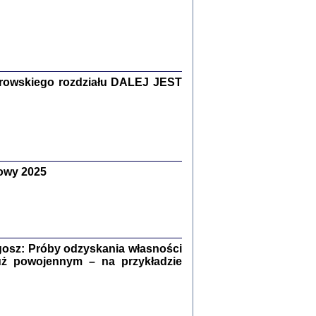
Zagłada Żydów.
Studia i Materiały
nr 15, R. 2019
Warszawa 2019
rowskiego rozdziału DALEJ JEST
owy 2025
ów.
iały
8
18
osz: Próby odzyskania własności
uż powojennym – na przykładzie