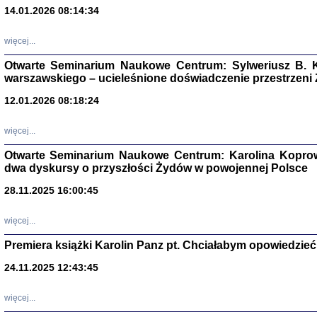
14.01.2026 08:14:34
Aryjs
więcej...
Sewek O
Otwarte Seminarium Naukowe Centrum: Sylweriusz B. K
warszawskiego – ucieleśnione doświadczenie przestrzeni
12.01.2026 08:18:24
więcej...
PISZĄC
Otwarte Seminarium Naukowe Centrum: Karolina Koprow
'z Dzie
dwa dyskursy o przyszłości Żydów w powojennej Polsce
Józef Zelkowicz, tłum.
28.11.2025 16:00:45
więcej...
Premiera książki Karolin Panz pt. Chciałabym opowiedzieć 
CZYTAJĄC GAZ
Dziennik pisa
24.11.2025 12:43:45
Jakub Hochbe
Warszawa 201
więcej...