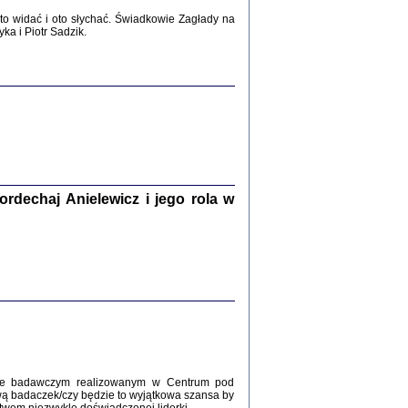
2017
o widać i oto słychać. Świadkowie Zagłady na
a i Piotr Sadzik.
WŚRÓD ZATRUTYCH NOŻY ...
i z getta i okupowanej Warszawy
c. i wstępem opatrzyła Agnieszka
Haska
Warszawa 2017
dechaj Anielewicz i jego rola w
, Z POMOCĄ BOŻĄ, JUŻ NIEBAWEM ...
 i Mirki Piżyców o życiu w getcie i okupowanej
ępem opatrzyła Barbara Engelking i Havi Dreifuss
2017
kcie badawczym realizowanym w Centrum pod
wą badaczek/czy będzie to wyjątkowa szansa by