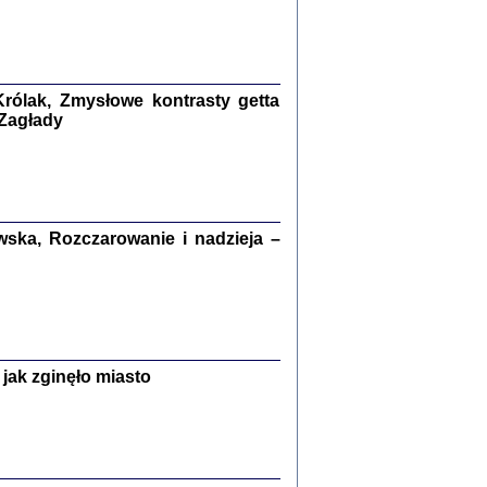
kiego Żyda wspomnienia, łzy i myśli
Zapiski z okupacyjnej Warszawy
konowski, oprac. Marta Janczewska
rólak, Zmysłowe kontrasty getta
Warszawa 2020
 Zagłady
Y TE SŁOWA JEST PRACOWNIKIEM
ska, Rozczarowanie i nadzieja –
GETTOWEJ INSTYTUCJI ...
nnika' i inne pisma z łódzkiego getta
 z jidysz, oprac. i wstęp. Monika Polit
Warszawa 2019
jak zginęło miasto
ETĘ NIEMIECKĄ ...
ny w ukryciu w Warszawie w latach 1943-1944
rg
,
oprac. i wstępem opatrzyła
Barbara Engelking
9