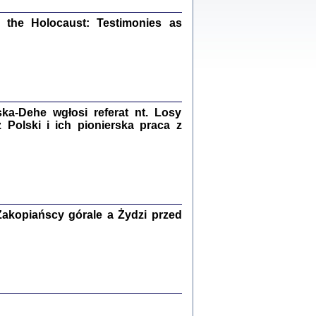
ów.
iały
the Holocaust: Testimonies as
1
21
a-Dehe wgłosi referat nt. Losy
NIESIE NAM KOLEJNA GODZINA ...
Polski i ich pionierska praca z
isany w ukryciu w latach 1943-1944
ara Engelking, tłum. z jidysz Monika
Polit
Warszawa 2020
akopiańscy górale a Żydzi przed
ów.
iały
0
20