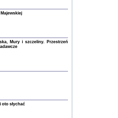
y Żydów w wybranych powiatach
okupowanej Polski
p Barbara Engelking, Jan Grabowski
 Majewskiej
Warszawa 2018
GA, ŻADNE KŁAMSTWO ...
a z warszawskiego getta
dler
,
oprac. i wstępem opatrzyła
Marta Janczewska
a, Mury i szczeliny. Przestrzeń
2018
 badawcze
Zagłada Żydów.
Studia i Materiały
nr 13, R. 2017
Warszawa 2017
 oto słychać
Ż PRZESZLI ...
sany w bunkrze (Żółkiew 1942-1944)
er
,
oprac. i wstępem opatrzyła Anna Wylegała