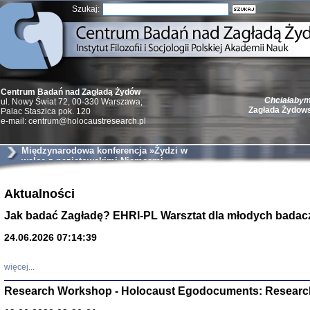
Szukaj:
Chciałabym 
Centrum Badań nad Zagładą Żydów
Zagłada Żydow
ul. Nowy Świat 72, 00-330 Warszawa;
Palac Staszica pok. 120
e-mail: centrum@holocaustresearch.pl
Międzynarodowa konferencja »Żydzi w
walce z nazistowskimi Niemcami
podczas II wojny światowej«
Żydzi w walc
Aktualności
Germany 193
Natalia Aleksiun, 
Jak badać Zagładę? EHRI-PL Warsztat dla młodych badac
Deborah Dash Moor
Turski, Laurence 
(Arkadij Zelcer)
24.06.2026 07:14:39
red. Krzysztof Pe
Warszawa 20
więcej...
Research Workshop - Holocaust Egodocuments: Researc