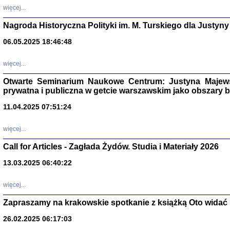
DALEJ JEST NOC. Los
więcej...
red. i wstę
Nagroda Historyczna Polityki im. M. Turskiego dla Justyny
06.05.2025 18:46:48
ŻADNA BLA
więcej...
Wspomnieni
Stanisław A
Otwarte Seminarium Naukowe Centrum: Justyna Majewsk
Warszawa 
prywatna i publiczna w getcie warszawskim jako obszary
11.04.2025 07:51:24
więcej...
Call for Articles - Zagłada Żydów. Studia i Materiały 2026
13.03.2025 06:40:22
więcej...
Zapraszamy na krakowskie spotkanie z książką Oto widać i
TYLEŚMY JU
Dziennik pi
26.02.2025 06:17:03
Clara Kram