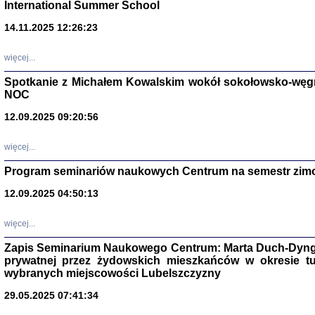
International Summer School
14.11.2025 12:26:23
więcej...
Spotkanie z Michałem Kowalskim wokół sokołowsko-węg
NOC
12.09.2025 09:20:56
więcej...
Program seminariów naukowych Centrum na semestr zim
Zagłada Żyd
Studia i Mater
12.09.2025 04:50:13
nr 14, R. 201
Warszawa 20
więcej...
Zapis Seminarium Naukowego Centrum: Marta Duch-Dyng
prywatnej przez żydowskich mieszkańców w okresie t
wybranych miejscowości Lubelszczyzny
29.05.2025 07:41:34