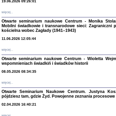
19.06.2026 09:26:01
więcej...
Otwarte seminarium naukowe Centrum - Monika Stolarcz
Mobilni świadkowie i transnarodowe sieci: Zagraniczni 
kościelna wobec Zagłady (1941–1943)
11.06.2026 12:05:44
Znowu mieliśmy
Dzienniki i pam
Binder Elza (El
więcej...
Wagner Rózia
oprac. Aleksa
Otwarte seminarium naukowe Centrum - Wioletta Wej
Warszawa 202
wspomnieniach świadkiń i świadków historii
08.05.2026 08:34:35
więcej...
oprac. Aleksan
Otwarte Seminarium Naukowe Centrum. Justyna Kosza
pójdziesz tam, gdzie Żyd. Powojenne zeznania procesowe 
02.04.2026 16:40:21
więcej...