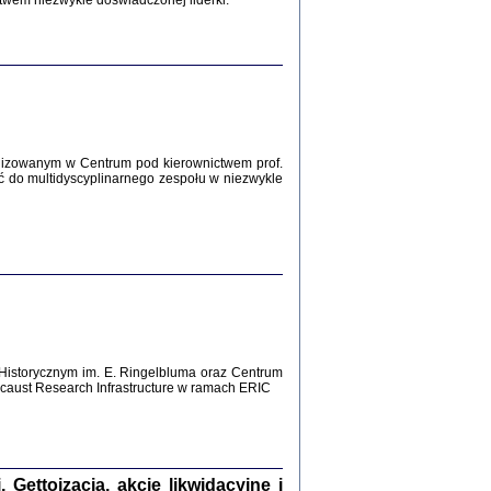
twem niezwykle doświadczonej liderki.
Zagłada Żydów.
Studia i Materiały
nr 12, R. 2016
Warszawa 2016
lizowanym w Centrum pod kierownictwem prof.
ć do multidyscyplinarnego zespołu w niezwykle
AŻ MAMY WSPANIAŁE ...
dzienniki Żydów z okolic Mińska
iego
tępem opatrzyła Barbara Engelking
2016
Historycznym im. E. Ringelbluma oraz Centrum
aust Research Infrastructure w ramach ERIC
T POSIADAĆ DOM POD ZIEMIĄ ...
ch z Zagłady w okolicach Dąbrowy
Tarnowskiej
oprac. i wstęp Jan Grabowski
Warszawa 2016
ettoizacja, akcje likwidacyjne i