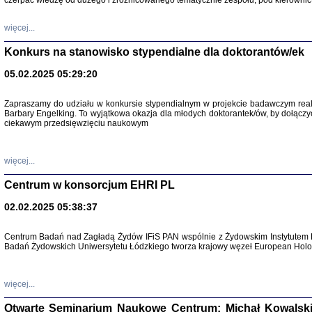
czerpać wiedzę od dużego i zróżnicowanego tematycznie zespołu, pod kierownic
więcej...
Konkurs na stanowisko stypendialne dla doktorantów/ek
05.02.2025 05:29:20
Zapraszamy do udziału w konkursie stypendialnym w projekcie badawczym rea
Barbary Engelking. To wyjątkowa okazja dla młodych doktorantek/ów, by dołączy
ciekawym przedsięwzięciu naukowym
SNY CHOCI
Okupacyjne 
Mazowieck
oprac. i ws
więcej...
Warszawa 
Centrum w konsorcjum EHRI PL
02.02.2025 05:38:37
Centrum Badań nad Zagładą Żydów IFiS PAN wspólnie z Żydowskim Instytutem 
Badań Żydowskich Uniwersytetu Łódzkiego tworza krajowy węzeł European Holoc
SZCZĘŚCIE JES
Losy kobiet ocalały
więcej...
Otwarte Seminarium Naukowe Centrum: Michał Kowalski, G