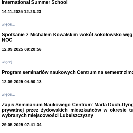
International Summer School
14.11.2025 12:26:23
więcej...
Spotkanie z Michałem Kowalskim wokół sokołowsko-węg
NOC
12.09.2025 09:20:56
więcej...
Program seminariów naukowych Centrum na semestr zim
Zagłada Żyd
Studia i Mater
12.09.2025 04:50:13
nr 14, R. 201
Warszawa 20
więcej...
Zapis Seminarium Naukowego Centrum: Marta Duch-Dyng
prywatnej przez żydowskich mieszkańców w okresie t
wybranych miejscowości Lubelszczyzny
29.05.2025 07:41:34