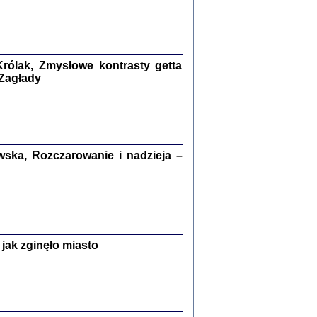
kiego Żyda wspomnienia, łzy i myśli
Zapiski z okupacyjnej Warszawy
konowski, oprac. Marta Janczewska
rólak, Zmysłowe kontrasty getta
Warszawa 2020
 Zagłady
Y TE SŁOWA JEST PRACOWNIKIEM
ska, Rozczarowanie i nadzieja –
GETTOWEJ INSTYTUCJI ...
nnika' i inne pisma z łódzkiego getta
 z jidysz, oprac. i wstęp. Monika Polit
Warszawa 2019
jak zginęło miasto
ETĘ NIEMIECKĄ ...
ny w ukryciu w Warszawie w latach 1943-1944
rg
,
oprac. i wstępem opatrzyła
Barbara Engelking
9