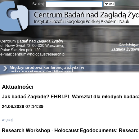
Szukaj:
Chciałabym 
Centrum Badań nad Zagładą Żydów
Zagłada Żydow
ul. Nowy Świat 72, 00-330 Warszawa;
Palac Staszica pok. 120
e-mail: centrum@holocaustresearch.pl
Międzynarodowa konferencja »Żydzi w
walce z nazistowskimi Niemcami
podczas II wojny światowej«
Żydzi w walc
Germany 193
Aktualności
Natalia Aleksiun, 
Deborah Dash Moor
Jak badać Zagładę? EHRI-PL Warsztat dla młodych badac
Turski, Laurence 
(Arkadij Zelcer)
24.06.2026 07:14:39
red. Krzysztof Pe
Warszawa 20
więcej...
Research Workshop - Holocaust Egodocuments: Researc