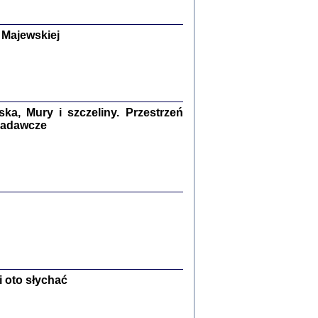
y Żydów w wybranych powiatach
okupowanej Polski
p Barbara Engelking, Jan Grabowski
Warszawa 2018
 Majewskiej
GA, ŻADNE KŁAMSTWO ...
a z warszawskiego getta
dler
,
oprac. i wstępem opatrzyła
Marta Janczewska
2018
a, Mury i szczeliny. Przestrzeń
 badawcze
Zagłada Żydów.
Studia i Materiały
nr 13, R. 2017
Warszawa 2017
 oto słychać
Ż PRZESZLI ...
sany w bunkrze (Żółkiew 1942-1944)
er
,
oprac. i wstępem opatrzyła Anna Wylegała