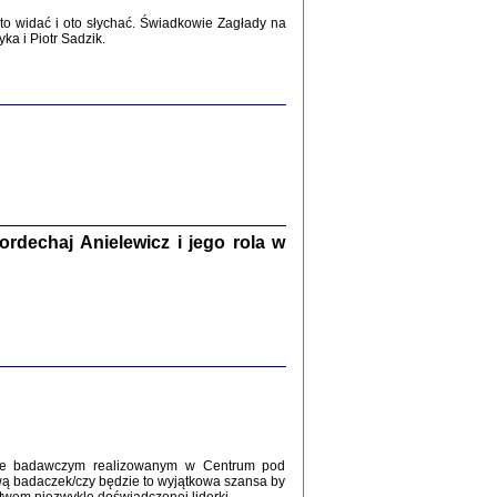
2017
o widać i oto słychać. Świadkowie Zagłady na
a i Piotr Sadzik.
WŚRÓD ZATRUTYCH NOŻY ...
i z getta i okupowanej Warszawy
c. i wstępem opatrzyła Agnieszka
Haska
Warszawa 2017
dechaj Anielewicz i jego rola w
, Z POMOCĄ BOŻĄ, JUŻ NIEBAWEM ...
 i Mirki Piżyców o życiu w getcie i okupowanej
ępem opatrzyła Barbara Engelking i Havi Dreifuss
2017
kcie badawczym realizowanym w Centrum pod
wą badaczek/czy będzie to wyjątkowa szansa by