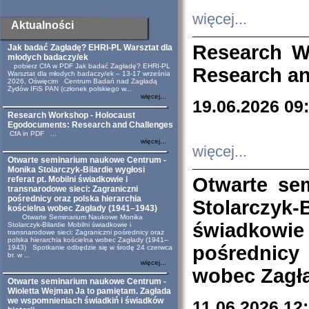
więcej...
Aktualności
Research W
Jak badać Zagładę? EHRI-PL Warsztat dla
młodych badaczy/ek
pobierz CfA w PDF Jak badać Zagładę? EHRI-PL
Research an
Warsztat dla młodych badaczy/ek – 13-17 września
2026, Oświęcim Centrum Badań nad Zagładą
Żydów IFiS PAN (członek polskiego w...
więcej...
19.06.2026 09
Research Workshop - Holocaust
Egodocuments: Research and Challenges
CfA in PDF ...
więcej...
więcej...
Otwarte seminarium naukowe Centrum -
Monika Stolarczyk-Bilardie wygłosi
Otwarte se
referat pt. Mobilni świadkowie i
transnarodowe sieci: Zagraniczni
pośrednicy oraz polska hierarchia
Stolarczyk-
kościelna wobec Zagłady (1941–1943)
Otwarte Seminarium Naukowe Monika
świadkowie
Stolarczyk-Bilardie Mobilni świadkowie i
transnarodowe sieci: Zagraniczni pośrednicy oraz
polska hierarchia kościelna wobec Zagłady (1941–
pośrednicy
1943) Spotkanie odbędzie się w środę 24 czerwca
br. w ...
więcej...
wobec Zagła
Otwarte seminarium naukowe Centrum -
Wioletta Wejman Ja to pamiętam. Zagłada
we wspomnieniach świadkiń i świadków
11.06.2026 12