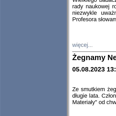
Wielkiego badacz
rady naukowej ro
niezwykle uważn
Profesora słowam
więcej...
Żegnamy Ne
05.08.2023 13
Ze smutkiem żeg
długie lata. Czł
Materiały" od chw