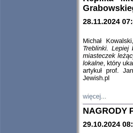
Grabowskieg
28.11.2024 07
Michał Kowalski
Treblinki. Lepie
miasteczek leżąc
lokalne
, który uk
artykuł prof. J
Jewish.pl
więcej...
NAGRODY P
29.10.2024 08