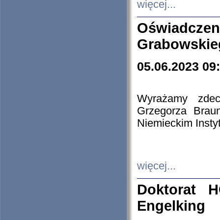
więcej...
Oświadczen
Grabowskie
05.06.2023 09
Wyrażamy zdecy
Grzegorza Brau
Niemieckim Insty
więcej...
Doktorat H
Engelking