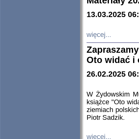
Materiały 20
13.03.2025 06
więcej...
Zapraszamy
Oto widać i
26.02.2025 06
W Żydowskim Muz
książce "Oto wid
ziemiach polski
Piotr Sadzik.
więcej...