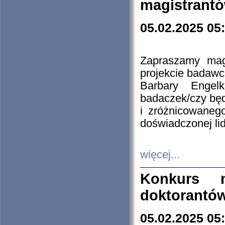
magistrantó
05.02.2025 05
Zapraszamy mag
projekcie badaw
Barbary Engel
badaczek/czy będ
i zróżnicowaneg
doświadczonej lid
więcej...
Konkurs n
doktorantó
05.02.2025 05