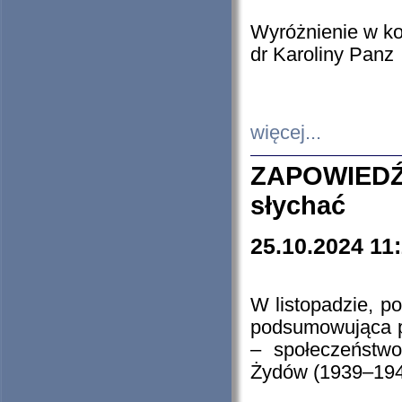
Wyróżnienie w k
dr Karoliny Panz
więcej...
ZAPOWIEDŹ
słychać
25.10.2024 11
W listopadzie, p
podsumowująca p
– społeczeństw
Żydów (1939–194