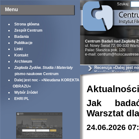
Szukaj:
Menu
Strona główna
Zespół Centrum
Badania
Centrum Badań nad Zagładą 
Publikacje
ul. Nowy Świat 72, 00-330 War
Linki
Palac Staszica pok. 120
e-mail: centrum@holocaustrese
Kontakt
Archiwum
Recenzja »Dalej jest no
Zagłada Żydów. Studia i Materiały
Karoliny Koprowskiej
pismo naukowe Centrum
Dalej jest noc - »Nieudana KOREKTA
Aktualnośc
OBRAZU«
Wybór źródeł
EHRI PL
Jak bada
Warsztat dl
24.06.2026 07