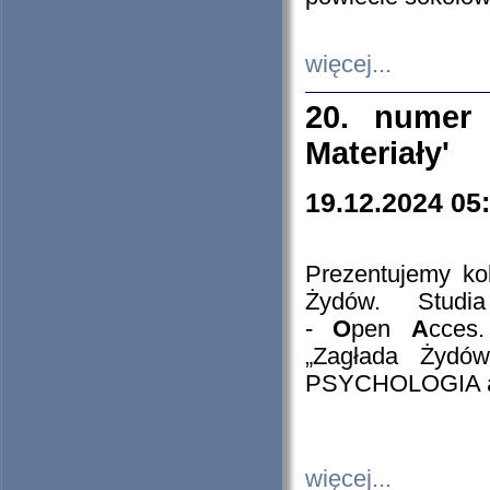
więcej...
20. numer 
Materiały'
19.12.2024 05
Prezentujemy kol
Żydów. Stud
-
O
pen
A
cces
„Zagłada Żydów
PSYCHOLOGIA 
więcej...