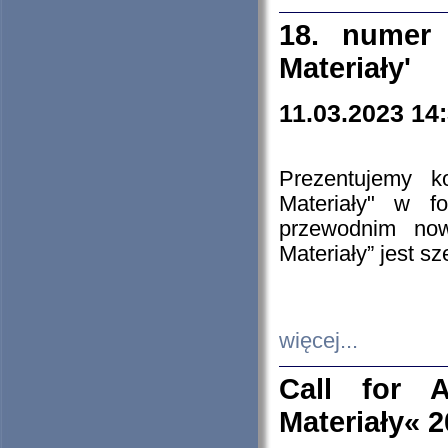
18. numer 
Materiały'
11.03.2023 14
Prezentujemy k
Materiały" w 
przewodnim now
Materiały” jest s
więcej...
Call for A
Materiały« 