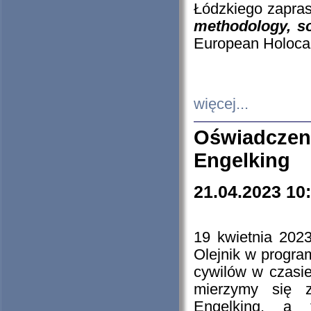
Łódzkiego zapras
methodology, so
European Holocau
więcej...
Oświadczen
Engelking
21.04.2023 10
19 kwietnia 2023
Olejnik w progra
cywilów w czasie
mierzymy się z
Engelking, a 