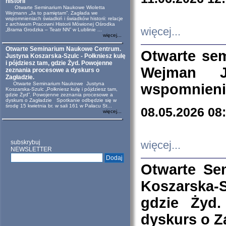
historii
Otwarte Seminarium Naukowe Wioletta
Wejmann „Ja to pamiętam”. Zagłada we
wspomnieniach świadkiń i świadków historii: relacje
z archiwum Pracowni Historii Mówionej Ośrodka
więcej...
„Brama Grodzka – Teatr NN” w Lublinie ...
więcej...
Otwarte Seminarium Naukowe Centrum.
Otwarte se
Justyna Koszarska-Szulc - Połkniesz kulę
i pójdziesz tam, gdzie Żyd. Powojenne
Wejman 
zeznania procesowe a dyskurs o
Zagładzie.
Otwarte Seminarium Naukowe Justyna
wspomnienia
Koszarska-Szulc „Połkniesz kulę i pójdziesz tam,
gdzie Żyd”. Powojenne zeznania procesowe a
dyskurs o Zagładzie Spotkanie odbędzie się w
środę 15 kwietnia br. w sali 161 w Pałacu St...
08.05.2026 08
więcej...
subskrybuj
więcej...
NEWSLETTER
Otwarte Se
Koszarska-S
gdzie Żyd
dyskurs o Z