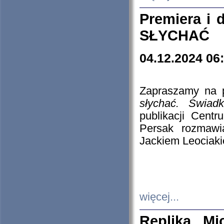
Premiera i
SŁYCHAĆ
04.12.2024 06
Zapraszamy na p
słychać. Świad
publikacji Cen
Persak rozmawi
Jackiem Leociaki
więcej...
Replika Mi