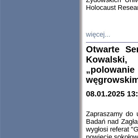
Żydowskich Uniw
Holocaust Resear
więcej...
Otwarte Se
Kowalski, 
„polowanie
węgrowskim.
08.01.2025 13
Zapraszamy do 
Badań nad Zagła
wygłosi referat "
powiecie sokołow