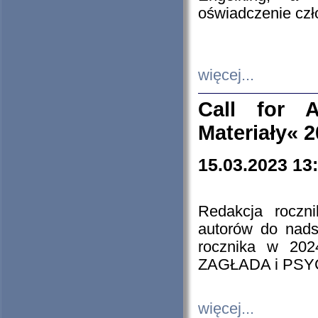
oświadczenie cz
więcej...
Call for A
Materiały« 
15.03.2023 13
Redakcja roczn
autorów do nads
rocznika w 202
ZAGŁADA i PS
więcej...