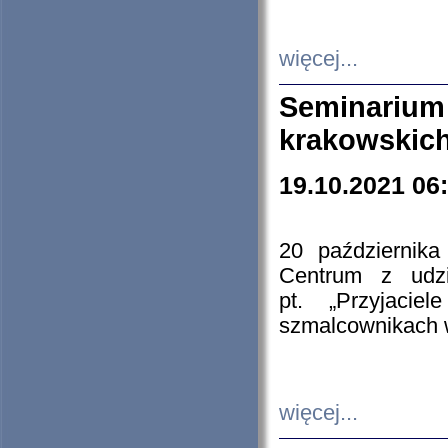
więcej...
Seminarium
krakowskich
19.10.2021 06
20 październik
Centrum z udzia
pt. „Przyjacie
szmalcownikach
więcej...