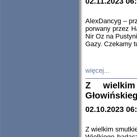
02.11.2023 06
AlexDancyg – przy
porwany przez H
Nir Oz na Pustyn
Gazy. Czekamy tu
więcej...
Z wielki
Głowińskie
02.10.2023 06
Z wielkim smutki