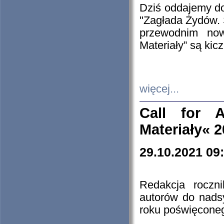
Dziś oddajemy 
"Zagłada Żydów. 
przewodnim now
Materiały” są kic
więcej...
Call for A
Materiały« 
29.10.2021 09
Redakcja roczn
autorów do nads
roku poświęcone