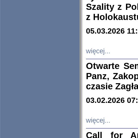
Szality z Po
z Holokaust
05.03.2026 11
więcej...
Otwarte Se
Panz, Zakop
czasie Zagł
03.02.2026 07
więcej...
Call for A