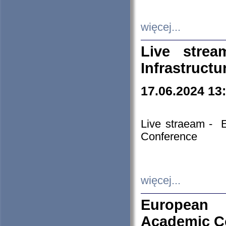
więcej...
Live stre
Infrastruct
17.06.2024 13
Live straeam - 
Conference
więcej...
European H
Academic C