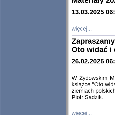
Materiały 20
13.03.2025 06
więcej...
Zapraszamy
Oto widać i
26.02.2025 06
W Żydowskim Muz
książce "Oto wid
ziemiach polski
Piotr Sadzik.
więcej...