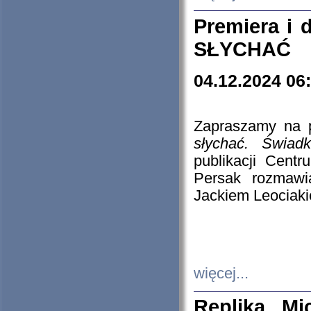
Premiera i
SŁYCHAĆ
04.12.2024 06
Zapraszamy na p
słychać. Świad
publikacji Cen
Persak rozmawi
Jackiem Leociaki
więcej...
Replika Mi