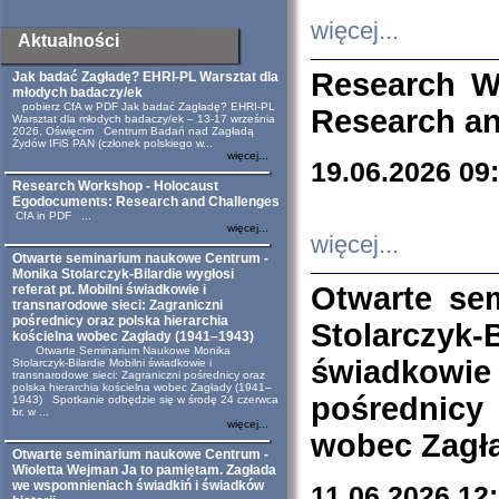
więcej...
Aktualności
Research W
Jak badać Zagładę? EHRI-PL Warsztat dla
młodych badaczy/ek
pobierz CfA w PDF Jak badać Zagładę? EHRI-PL
Research an
Warsztat dla młodych badaczy/ek – 13-17 września
2026, Oświęcim Centrum Badań nad Zagładą
Żydów IFiS PAN (członek polskiego w...
więcej...
19.06.2026 09
Research Workshop - Holocaust
Egodocuments: Research and Challenges
CfA in PDF ...
więcej...
więcej...
Otwarte seminarium naukowe Centrum -
Monika Stolarczyk-Bilardie wygłosi
Otwarte se
referat pt. Mobilni świadkowie i
transnarodowe sieci: Zagraniczni
pośrednicy oraz polska hierarchia
Stolarczyk-
kościelna wobec Zagłady (1941–1943)
Otwarte Seminarium Naukowe Monika
świadkowie
Stolarczyk-Bilardie Mobilni świadkowie i
transnarodowe sieci: Zagraniczni pośrednicy oraz
polska hierarchia kościelna wobec Zagłady (1941–
pośrednicy
1943) Spotkanie odbędzie się w środę 24 czerwca
br. w ...
więcej...
wobec Zagła
Otwarte seminarium naukowe Centrum -
Wioletta Wejman Ja to pamiętam. Zagłada
we wspomnieniach świadkiń i świadków
11.06.2026 12