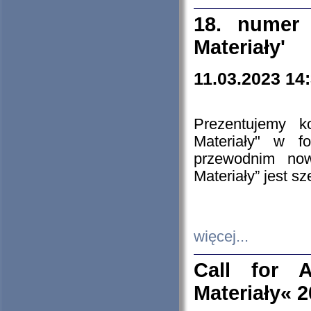
18. numer 
Materiały'
11.03.2023 14
Prezentujemy k
Materiały" w 
przewodnim now
Materiały” jest s
więcej...
Call for A
Materiały« 