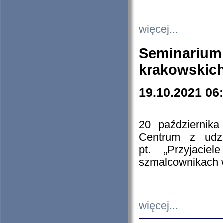
więcej...
Seminarium
krakowskich
19.10.2021 06
20 październik
Centrum z udzia
pt. „Przyjacie
szmalcownikach
więcej...