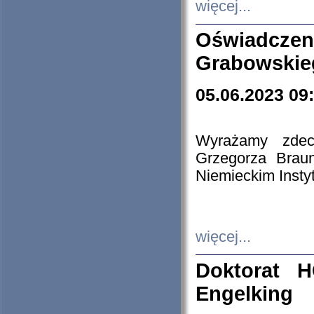
więcej...
Oświadczen
Grabowskie
05.06.2023 09
Wyrażamy zdecy
Grzegorza Brau
Niemieckim Insty
więcej...
Doktorat H
Engelking