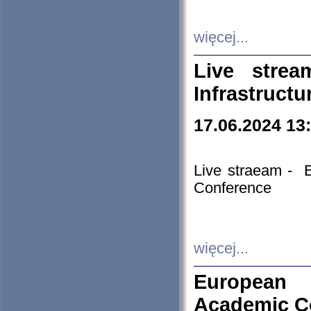
więcej...
Live stre
Infrastruct
17.06.2024 13
Live straeam - 
Conference
więcej...
European H
Academic C