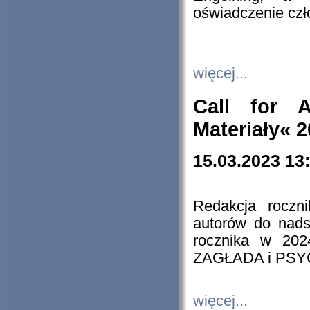
oświadczenie cz
więcej...
Call for A
Materiały« 
15.03.2023 13
Redakcja roczn
autorów do nads
rocznika w 202
ZAGŁADA i PS
więcej...