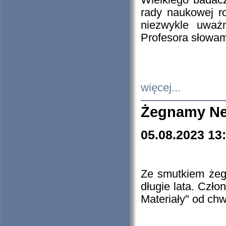
Wielkiego badacz
rady naukowej ro
niezwykle uważn
Profesora słowam
więcej...
Żegnamy Ne
05.08.2023 13
Ze smutkiem żeg
długie lata. Czł
Materiały" od chw