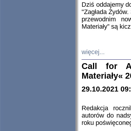
Dziś oddajemy 
"Zagłada Żydów. 
przewodnim now
Materiały” są kic
więcej...
Call for A
Materiały« 
29.10.2021 09
Redakcja roczn
autorów do nads
roku poświęcone