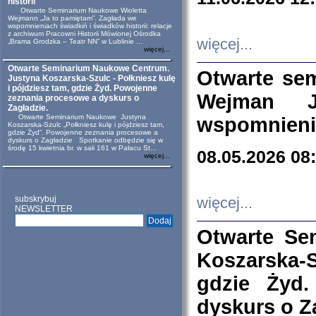
historii
Otwarte Seminarium Naukowe Wioletta
Wejmann „Ja to pamiętam”. Zagłada we
wspomnieniach świadkiń i świadków historii: relacje
z archiwum Pracowni Historii Mówionej Ośrodka
więcej...
„Brama Grodzka – Teatr NN” w Lublinie ...
więcej...
Otwarte Seminarium Naukowe Centrum.
Otwarte se
Justyna Koszarska-Szulc - Połkniesz kulę
i pójdziesz tam, gdzie Żyd. Powojenne
Wejman 
zeznania procesowe a dyskurs o
Zagładzie.
Otwarte Seminarium Naukowe Justyna
wspomnienia
Koszarska-Szulc „Połkniesz kulę i pójdziesz tam,
gdzie Żyd”. Powojenne zeznania procesowe a
dyskurs o Zagładzie Spotkanie odbędzie się w
środę 15 kwietnia br. w sali 161 w Pałacu St...
08.05.2026 08
więcej...
subskrybuj
więcej...
NEWSLETTER
Otwarte Se
Koszarska-S
gdzie Żyd
dyskurs o Z