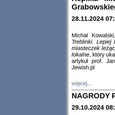
Grabowskieg
28.11.2024 07
Michał Kowalski
Treblinki. Lepie
miasteczek leżąc
lokalne
, który uk
artykuł prof. J
Jewish.pl
więcej...
NAGRODY P
29.10.2024 08