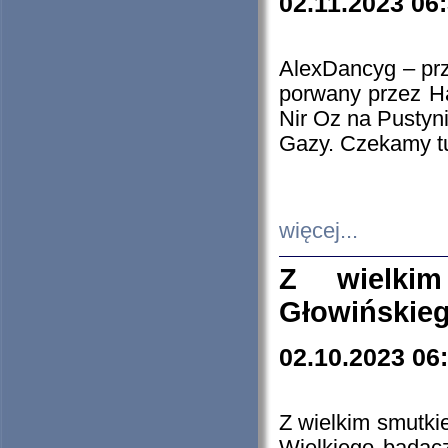
02.11.2023 06
AlexDancyg – przy
porwany przez H
Nir Oz na Pustyn
Gazy. Czekamy tu
więcej...
Z wielki
Głowińskie
02.10.2023 06
Z wielkim smutki