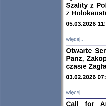
Szality z Po
z Holokaust
05.03.2026 11
więcej...
Otwarte Se
Panz, Zakop
czasie Zagł
03.02.2026 07
więcej...
Call for A