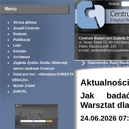
Szukaj:
Menu
Strona główna
Zespół Centrum
Badania
Centrum Badań nad Zagładą 
Publikacje
ul. Nowy Świat 72, 00-330 War
Linki
Palac Staszica pok. 120
e-mail: centrum@holocaustrese
Kontakt
Archiwum
Stanowisko Rady Nauk
Zagłada Żydów. Studia i Materiały
sprawie dr. hab. ks Alf
pismo naukowe Centrum
Wierzbickiego
Dalej jest noc - »Nieudana KOREKTA
Aktualnośc
OBRAZU«
Wybór źródeł
EHRI PL
Jak bada
Warsztat dl
24.06.2026 07