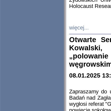
Żydowskich Uniw
Holocaust Resear
więcej...
Otwarte Se
Kowalski, 
„polowanie
węgrowskim.
08.01.2025 13
Zapraszamy do 
Badań nad Zagła
wygłosi referat "
powiecie sokołow