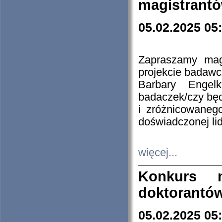
magistrantó
05.02.2025 05
Zapraszamy mag
projekcie badaw
Barbary Engel
badaczek/czy będ
i zróżnicowaneg
doświadczonej lid
więcej...
Konkurs n
doktorantó
05.02.2025 05