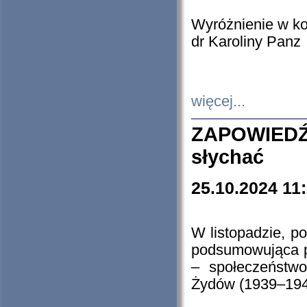
Wyróżnienie w k
dr Karoliny Panz
więcej...
ZAPOWIEDŹ
słychać
25.10.2024 11
W listopadzie, p
podsumowująca p
– społeczeństw
Żydów (1939–194