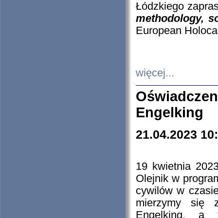
Łódzkiego zapras
methodology, so
European Holocau
więcej...
Oświadczen
Engelking
21.04.2023 10
19 kwietnia 2023
Olejnik w progra
cywilów w czasie
mierzymy się z
Engelking, a 