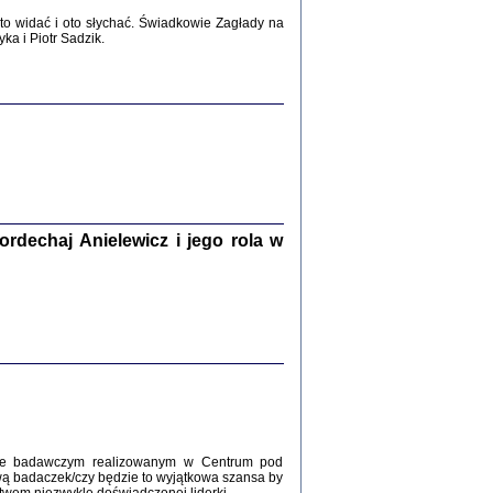
2017
o widać i oto słychać. Świadkowie Zagłady na
a i Piotr Sadzik.
WŚRÓD ZATRUTYCH NOŻY ...
i z getta i okupowanej Warszawy
c. i wstępem opatrzyła Agnieszka
Haska
Warszawa 2017
dechaj Anielewicz i jego rola w
, Z POMOCĄ BOŻĄ, JUŻ NIEBAWEM ...
 i Mirki Piżyców o życiu w getcie i okupowanej
ępem opatrzyła Barbara Engelking i Havi Dreifuss
2017
kcie badawczym realizowanym w Centrum pod
wą badaczek/czy będzie to wyjątkowa szansa by