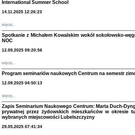
International Summer School
14.11.2025 12:26:23
więcej...
Spotkanie z Michałem Kowalskim wokół sokołowsko-węg
NOC
12.09.2025 09:20:56
więcej...
Program seminariów naukowych Centrum na semestr zim
Zagłada Żyd
Studia i Mater
12.09.2025 04:50:13
nr 14, R. 201
Warszawa 20
więcej...
Zapis Seminarium Naukowego Centrum: Marta Duch-Dyng
prywatnej przez żydowskich mieszkańców w okresie t
wybranych miejscowości Lubelszczyzny
29.05.2025 07:41:34