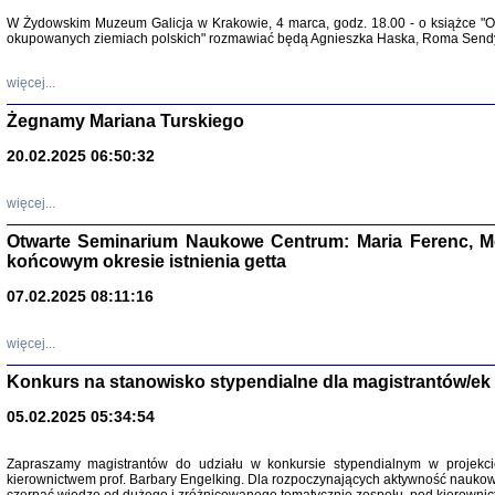
Warszawa 
W Żydowskim Muzeum Galicja w Krakowie, 4 marca, godz. 18.00 - o książce "Ot
okupowanych ziemiach polskich" rozmawiać będą Agnieszka Haska, Roma Sendyk
więcej...
Żegnamy Mariana Turskiego
20.02.2025 06:50:32
Zapisk
Tadeusz Obremski, opra
więcej...
Otwarte Seminarium Naukowe Centrum: Maria Ferenc, Mor
końcowym okresie istnienia getta
07.02.2025 08:11:16
więcej...
PO WOJNIE
Pisma Kopla
Konkurs na stanowisko stypendialne dla magistrantów/ek
Warszawie
oprac. i wst
05.02.2025 05:34:54
Warszawa 
Zapraszamy magistrantów do udziału w konkursie stypendialnym w proje
kierownictwem prof. Barbary Engelking. Dla rozpoczynających aktywność nauko