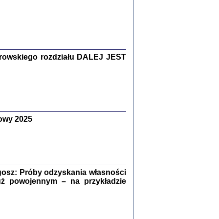
Zagłada Żydów.
Studia i Materiały
nr 15, R. 2019
Warszawa 2019
rowskiego rozdziału DALEJ JEST
owy 2025
ów.
iały
8
18
osz: Próby odzyskania własności
uż powojennym – na przykładzie