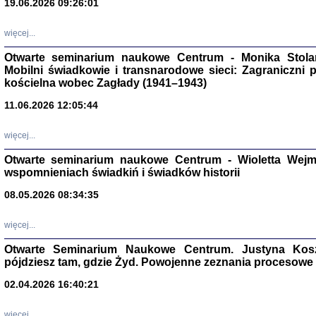
19.06.2026 09:26:01
więcej...
Otwarte seminarium naukowe Centrum - Monika Stolarcz
Mobilni świadkowie i transnarodowe sieci: Zagraniczni 
kościelna wobec Zagłady (1941–1943)
11.06.2026 12:05:44
Znowu mieliśmy
Dzienniki i pam
Binder Elza (El
więcej...
Wagner Rózia
oprac. Aleksa
Otwarte seminarium naukowe Centrum - Wioletta Wej
Warszawa 202
wspomnieniach świadkiń i świadków historii
08.05.2026 08:34:35
więcej...
oprac. Aleksan
Otwarte Seminarium Naukowe Centrum. Justyna Kosza
pójdziesz tam, gdzie Żyd. Powojenne zeznania procesowe 
02.04.2026 16:40:21
więcej...