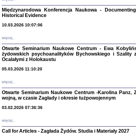
Zagłada Żyd
Studia i Mater
Międzynarodowa Konferencja Naukowa - Documenting 
nr 17, R. 202
Historical Evidence
Warszawa 20
10.03.2026 10:07:06
więcej...
Otwarte Seminarium Naukowe Centrum - Ewa Kobylińsk
NIE WIEMY CO PRZY
żydowskich psychoanalityków Bychowskiego i Szality z 
Dziennik p
Ocalałymi z Holokaustu
Moszek Baum, oprac. Barb
05.03.2026 11:10:20
więcej...
Otwarte Seminarium Naukowe Centrum -Karolina Panz, Z
wojną, w czasie Zagłady i okresie tużpowojennym
Zagłada Żyd
Studia i Mater
03.02.2026 07:36:36
nr 16, R. 202
Warszawa 20
więcej...
Call for Articles - Zagłada Żydów. Studia i Materiały 2027