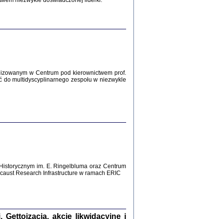
twem niezwykle doświadczonej liderki.
Zagłada Żydów.
Studia i Materiały
nr 12, R. 2016
Warszawa 2016
lizowanym w Centrum pod kierownictwem prof.
ć do multidyscyplinarnego zespołu w niezwykle
AŻ MAMY WSPANIAŁE ...
dzienniki Żydów z okolic Mińska
iego
tępem opatrzyła Barbara Engelking
2016
Historycznym im. E. Ringelbluma oraz Centrum
aust Research Infrastructure w ramach ERIC
T POSIADAĆ DOM POD ZIEMIĄ ...
ch z Zagłady w okolicach Dąbrowy
Tarnowskiej
oprac. i wstęp Jan Grabowski
Warszawa 2016
ettoizacja, akcje likwidacyjne i