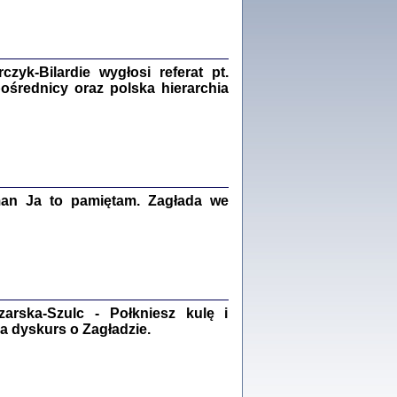
Zagłada Żydów.
Studia i Materiały
nr 18, R. 2022
Warszawa 2022
yk-Bilardie wygłosi referat pt.
pośrednicy oraz polska hierarchia
 iluzję, że żyjemy …
iętniki z Galicji Wschodniej
iszewa), Urman Jerzy Feliks, Strassler Szymon,
ndra Bańkowska
man Ja to pamiętam. Zagłada we
2
PAMIĘTNIK
Kalman Rotgeber
dra Bańkowska, wstęp Jacek Leociak
rska-Szulc - Połkniesz kulę i
Warszawa 2021
a dyskurs o Zagładzie.