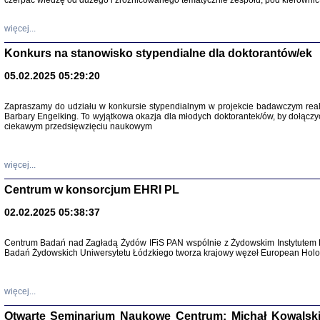
czerpać wiedzę od dużego i zróżnicowanego tematycznie zespołu, pod kierownic
więcej...
Konkurs na stanowisko stypendialne dla doktorantów/ek
05.02.2025 05:29:20
Zapraszamy do udziału w konkursie stypendialnym w projekcie badawczym rea
Barbary Engelking. To wyjątkowa okazja dla młodych doktorantek/ów, by dołączy
ciekawym przedsięwzięciu naukowym
SNY CHOCI
Okupacyjne 
Mazowieck
oprac. i ws
więcej...
Warszawa 
Centrum w konsorcjum EHRI PL
02.02.2025 05:38:37
Centrum Badań nad Zagładą Żydów IFiS PAN wspólnie z Żydowskim Instytutem 
Badań Żydowskich Uniwersytetu Łódzkiego tworza krajowy węzeł European Holoc
SZCZĘŚCIE JES
Losy kobiet ocalały
więcej...
Otwarte Seminarium Naukowe Centrum: Michał Kowalski, G