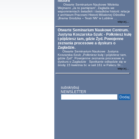
historii
Otwarte Seminarium Naukowe Wioletta
Wejmann „Ja to pamiętam”. Zagłada we
wspomnieniach świadkiń i świadków historii: relacje
z archiwum Pracowni Historii Mówionej Ośrodka
„Brama Grodzka – Teatr NN” w Lublinie ...
więcej...
Otwarte Seminarium Naukowe Centrum.
Justyna Koszarska-Szulc - Połkniesz kulę
i pójdziesz tam, gdzie Żyd. Powojenne
zeznania procesowe a dyskurs o
Zagładzie.
Otwarte Seminarium Naukowe Justyna
Koszarska-Szulc „Połkniesz kulę i pójdziesz tam,
gdzie Żyd”. Powojenne zeznania procesowe a
dyskurs o Zagładzie Spotkanie odbędzie się w
środę 15 kwietnia br. w sali 161 w Pałacu St...
więcej...
subskrybuj
NEWSLETTER