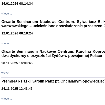
14.01.2026 08:14:34
Aryjs
więcej...
Sewek O
Otwarte Seminarium Naukowe Centrum: Sylweriusz B. K
warszawskiego – ucieleśnione doświadczenie przestrzeni
12.01.2026 08:18:24
więcej...
PISZĄC
Otwarte Seminarium Naukowe Centrum: Karolina Koprow
dwa dyskursy o przyszłości Żydów w powojennej Polsce
'z Dzie
Józef Zelkowicz, tłum.
28.11.2025 16:00:45
więcej...
Premiera książki Karolin Panz pt. Chciałabym opowiedzieć 
CZYTAJĄC GAZ
Dziennik pisa
24.11.2025 12:43:45
Jakub Hochbe
Warszawa 201
więcej...