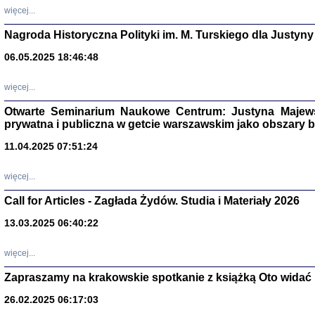
DALEJ JEST NOC. Los
więcej...
red. i wstę
Nagroda Historyczna Polityki im. M. Turskiego dla Justyny
06.05.2025 18:46:48
ŻADNA BLA
więcej...
Wspomnieni
Stanisław A
Otwarte Seminarium Naukowe Centrum: Justyna Majewsk
Warszawa 
prywatna i publiczna w getcie warszawskim jako obszary
11.04.2025 07:51:24
więcej...
Call for Articles - Zagłada Żydów. Studia i Materiały 2026
13.03.2025 06:40:22
więcej...
Zapraszamy na krakowskie spotkanie z książką Oto widać i
TYLEŚMY JU
26.02.2025 06:17:03
Dziennik pi
Clara Kram