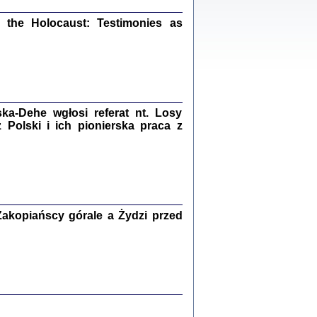
ów.
iały
the Holocaust: Testimonies as
1
21
a-Dehe wgłosi referat nt. Losy
NIESIE NAM KOLEJNA GODZINA ...
Polski i ich pionierska praca z
isany w ukryciu w latach 1943-1944
ara Engelking, tłum. z jidysz Monika
Polit
Warszawa 2020
akopiańscy górale a Żydzi przed
ów.
iały
0
20