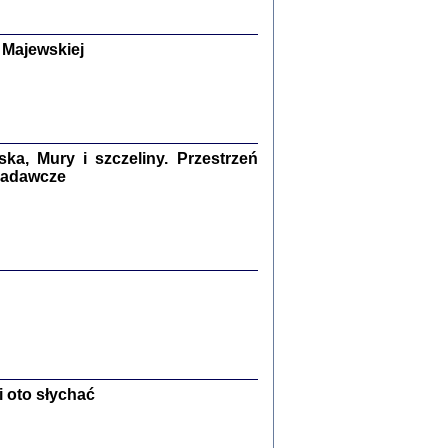
y Żydów w wybranych powiatach
okupowanej Polski
p Barbara Engelking, Jan Grabowski
 Majewskiej
Warszawa 2018
GA, ŻADNE KŁAMSTWO ...
a z warszawskiego getta
dler
,
oprac. i wstępem opatrzyła
Marta Janczewska
a, Mury i szczeliny. Przestrzeń
2018
 badawcze
Zagłada Żydów.
Studia i Materiały
nr 13, R. 2017
Warszawa 2017
 oto słychać
Ż PRZESZLI ...
sany w bunkrze (Żółkiew 1942-1944)
er
,
oprac. i wstępem opatrzyła Anna Wylegała