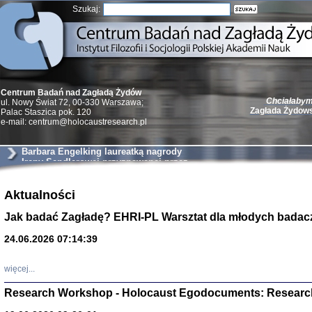
Szukaj:
Centrum Badań nad Zagładą Żydów
Chciałabym 
ul. Nowy Świat 72, 00-330 Warszawa;
Zagłada Żydow
Palac Staszica pok. 120
e-mail: centrum@holocaustresearch.pl
Barbara Engelking laureatką nagrody
Ireny Sendlerowej przyznawanej przez
Taube Philantropies
Żydzi w walc
Aktualności
Germany 193
Natalia Aleksiun, 
Jak badać Zagładę? EHRI-PL Warsztat dla młodych badac
Deborah Dash Moor
Turski, Laurence 
(Arkadij Zelcer)
24.06.2026 07:14:39
red. Krzysztof Pe
Warszawa 20
więcej...
Research Workshop - Holocaust Egodocuments: Researc