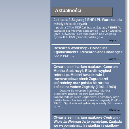
Aktualności
Jak badać Zagładę? EHRI-PL Warsztat dla
młodych badaczy/ek
pobierz CfA w PDF Jak badać Zagładę? EHRI-PL
Warsztat dla młodych badaczy/ek – 13-17 września
2026, Oświęcim Centrum Badań nad Zagładą
Żydów IFiS PAN (członek polskiego w...
więcej...
Research Workshop - Holocaust
Egodocuments: Research and Challenges
CfA in PDF ...
więcej...
Otwarte seminarium naukowe Centrum -
Monika Stolarczyk-Bilardie wygłosi
referat pt. Mobilni świadkowie i
transnarodowe sieci: Zagraniczni
pośrednicy oraz polska hierarchia
kościelna wobec Zagłady (1941–1943)
Otwarte Seminarium Naukowe Monika
Stolarczyk-Bilardie Mobilni świadkowie i
transnarodowe sieci: Zagraniczni pośrednicy oraz
polska hierarchia kościelna wobec Zagłady (1941–
1943) Spotkanie odbędzie się w środę 24 czerwca
br. w ...
więcej...
Otwarte seminarium naukowe Centrum -
Wioletta Wejman Ja to pamiętam. Zagłada
we wspomnieniach świadkiń i świadków