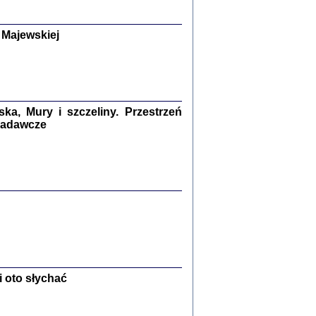
y Żydów w wybranych powiatach
okupowanej Polski
p Barbara Engelking, Jan Grabowski
 Majewskiej
Warszawa 2018
GA, ŻADNE KŁAMSTWO ...
a z warszawskiego getta
dler
,
oprac. i wstępem opatrzyła
Marta Janczewska
a, Mury i szczeliny. Przestrzeń
2018
 badawcze
Zagłada Żydów.
Studia i Materiały
nr 13, R. 2017
Warszawa 2017
 oto słychać
Ż PRZESZLI ...
sany w bunkrze (Żółkiew 1942-1944)
er
,
oprac. i wstępem opatrzyła Anna Wylegała