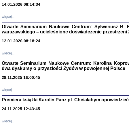
14.01.2026 08:14:34
Aryjs
więcej...
Sewek O
Otwarte Seminarium Naukowe Centrum: Sylweriusz B. K
warszawskiego – ucieleśnione doświadczenie przestrzeni
12.01.2026 08:18:24
więcej...
PISZĄC
Otwarte Seminarium Naukowe Centrum: Karolina Koprow
'z Dzie
dwa dyskursy o przyszłości Żydów w powojennej Polsce
Józef Zelkowicz, tłum.
28.11.2025 16:00:45
więcej...
Premiera książki Karolin Panz pt. Chciałabym opowiedzieć 
CZYTAJĄC GAZ
Dziennik pisa
24.11.2025 12:43:45
Jakub Hochbe
Warszawa 201
więcej...