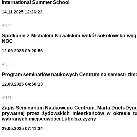
International Summer School
14.11.2025 12:26:23
więcej...
Spotkanie z Michałem Kowalskim wokół sokołowsko-węg
NOC
12.09.2025 09:20:56
więcej...
Program seminariów naukowych Centrum na semestr zim
Zagłada Żyd
Studia i Mater
12.09.2025 04:50:13
nr 14, R. 201
Warszawa 20
więcej...
Zapis Seminarium Naukowego Centrum: Marta Duch-Dyng
prywatnej przez żydowskich mieszkańców w okresie t
wybranych miejscowości Lubelszczyzny
29.05.2025 07:41:34