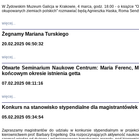
Warszawa 
W Żydowskim Muzeum Galicja w Krakowie, 4 marca, godz. 18.00 - o książce "Ot
okupowanych ziemiach polskich" rozmawiać będą Agnieszka Haska, Roma Sendyk
więcej...
Żegnamy Mariana Turskiego
20.02.2025 06:50:32
Zapisk
Tadeusz Obremski, opra
więcej...
Otwarte Seminarium Naukowe Centrum: Maria Ferenc, Mor
końcowym okresie istnienia getta
07.02.2025 08:11:16
więcej...
PO WOJNIE
Pisma Kopla
Konkurs na stanowisko stypendialne dla magistrantów/ek
Warszawie
oprac. i wst
05.02.2025 05:34:54
Warszawa 
Zapraszamy magistrantów do udziału w konkursie stypendialnym w proje
kierownictwem prof. Barbary Engelking. Dla rozpoczynających aktywność nauko