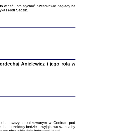
2017
o widać i oto słychać. Świadkowie Zagłady na
a i Piotr Sadzik.
WŚRÓD ZATRUTYCH NOŻY ...
i z getta i okupowanej Warszawy
c. i wstępem opatrzyła Agnieszka
Haska
Warszawa 2017
dechaj Anielewicz i jego rola w
, Z POMOCĄ BOŻĄ, JUŻ NIEBAWEM ...
 i Mirki Piżyców o życiu w getcie i okupowanej
ępem opatrzyła Barbara Engelking i Havi Dreifuss
2017
kcie badawczym realizowanym w Centrum pod
wą badaczek/czy będzie to wyjątkowa szansa by