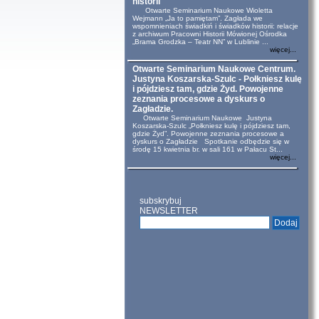
historii
Otwarte Seminarium Naukowe Wioletta
Wejmann „Ja to pamiętam”. Zagłada we
wspomnieniach świadkiń i świadków historii: relacje
z archiwum Pracowni Historii Mówionej Ośrodka
„Brama Grodzka – Teatr NN” w Lublinie ...
więcej...
Otwarte Seminarium Naukowe Centrum.
Justyna Koszarska-Szulc - Połkniesz kulę
i pójdziesz tam, gdzie Żyd. Powojenne
zeznania procesowe a dyskurs o
Zagładzie.
Otwarte Seminarium Naukowe Justyna
Koszarska-Szulc „Połkniesz kulę i pójdziesz tam,
gdzie Żyd”. Powojenne zeznania procesowe a
dyskurs o Zagładzie Spotkanie odbędzie się w
środę 15 kwietnia br. w sali 161 w Pałacu St...
więcej...
subskrybuj
NEWSLETTER