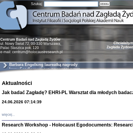
Szukaj:
Chciałabym 
Centrum Badań nad Zagładą Żydów
Zagłada Żydow
ul. Nowy Świat 72, 00-330 Warszawa;
Palac Staszica pok. 120
e-mail: centrum@holocaustresearch.pl
Barbara Engelking laureatką nagrody
Ireny Sendlerowej przyznawanej przez
Taube Philantropies
Żydzi w walc
Aktualności
Germany 193
Natalia Aleksiun, 
Jak badać Zagładę? EHRI-PL Warsztat dla młodych badac
Deborah Dash Moor
Turski, Laurence 
(Arkadij Zelcer)
24.06.2026 07:14:39
red. Krzysztof Pe
Warszawa 20
więcej...
Research Workshop - Holocaust Egodocuments: Researc