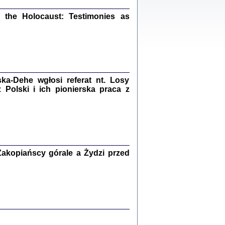
ów.
iały
the Holocaust: Testimonies as
1
21
a-Dehe wgłosi referat nt. Losy
NIESIE NAM KOLEJNA GODZINA ...
Polski i ich pionierska praca z
isany w ukryciu w latach 1943-1944
ara Engelking, tłum. z jidysz Monika
Polit
Warszawa 2020
akopiańscy górale a Żydzi przed
ów.
iały
0
20