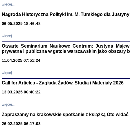
DALEJ JEST NOC. Los
więcej...
red. i wstę
Nagroda Historyczna Polityki im. M. Turskiego dla Justyny
06.05.2025 18:46:48
ŻADNA BLA
więcej...
Wspomnieni
Stanisław A
Otwarte Seminarium Naukowe Centrum: Justyna Majewsk
Warszawa 
prywatna i publiczna w getcie warszawskim jako obszary
11.04.2025 07:51:24
więcej...
Call for Articles - Zagłada Żydów. Studia i Materiały 2026
13.03.2025 06:40:22
więcej...
Zapraszamy na krakowskie spotkanie z książką Oto widać i
TYLEŚMY JU
Dziennik pi
26.02.2025 06:17:03
Clara Kram