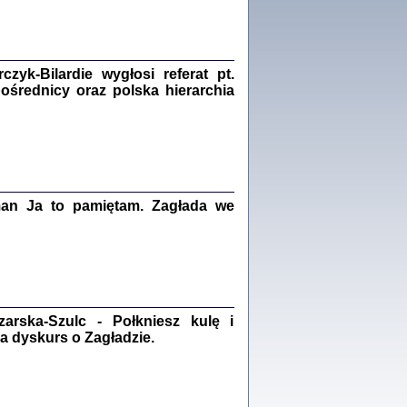
Zagłada Żydów.
Studia i Materiały
nr 18, R. 2022
Warszawa 2022
yk-Bilardie wygłosi referat pt.
pośrednicy oraz polska hierarchia
 iluzję, że żyjemy …
iętniki z Galicji Wschodniej
iszewa), Urman Jerzy Feliks, Strassler Szymon,
ndra Bańkowska
man Ja to pamiętam. Zagłada we
2
PAMIĘTNIK
Kalman Rotgeber
dra Bańkowska, wstęp Jacek Leociak
Warszawa 2021
rska-Szulc - Połkniesz kulę i
a dyskurs o Zagładzie.