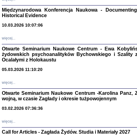
Zagłada Żyd
Studia i Mater
Międzynarodowa Konferencja Naukowa - Documenting 
nr 17, R. 202
Warszawa 20
Historical Evidence
10.03.2026 10:07:06
więcej...
Otwarte Seminarium Naukowe Centrum - Ewa Kobylińsk
NIE WIEMY CO PRZY
żydowskich psychoanalityków Bychowskiego i Szality z 
Dziennik p
Moszek Baum, oprac. Barb
Ocalałymi z Holokaustu
05.03.2026 11:10:20
więcej...
Otwarte Seminarium Naukowe Centrum -Karolina Panz, Z
wojną, w czasie Zagłady i okresie tużpowojennym
Zagłada Żyd
Studia i Mater
03.02.2026 07:36:36
nr 16, R. 202
Warszawa 20
więcej...
Call for Articles - Zagłada Żydów. Studia i Materiały 2027