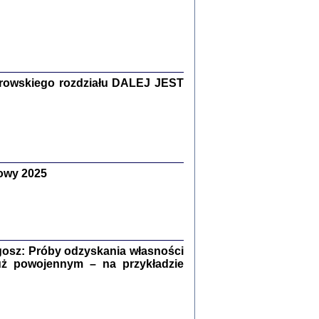
Zagłada Żydów.
Studia i Materiały
nr 15, R. 2019
Warszawa 2019
rowskiego rozdziału DALEJ JEST
owy 2025
ów.
iały
8
18
osz: Próby odzyskania własności
uż powojennym – na przykładzie