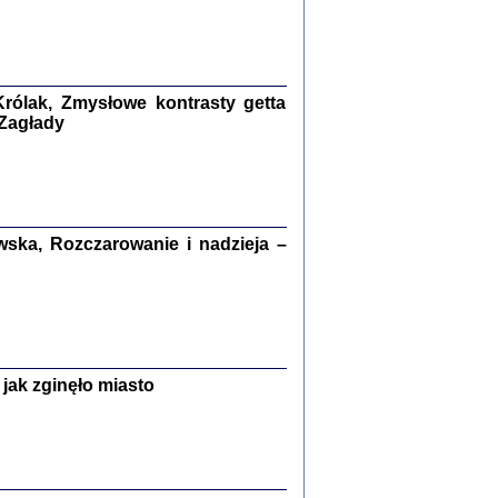
kiego Żyda wspomnienia, łzy i myśli
Zapiski z okupacyjnej Warszawy
konowski, oprac. Marta Janczewska
rólak, Zmysłowe kontrasty getta
Warszawa 2020
 Zagłady
Y TE SŁOWA JEST PRACOWNIKIEM
ska, Rozczarowanie i nadzieja –
GETTOWEJ INSTYTUCJI ...
nnika' i inne pisma z łódzkiego getta
 z jidysz, oprac. i wstęp. Monika Polit
Warszawa 2019
jak zginęło miasto
ETĘ NIEMIECKĄ ...
ny w ukryciu w Warszawie w latach 1943-1944
rg
,
oprac. i wstępem opatrzyła
Barbara Engelking
9