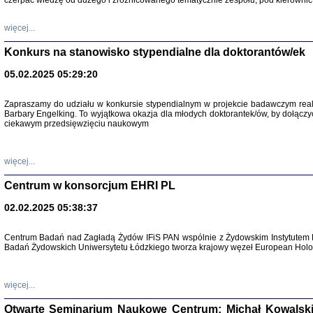
czerpać wiedzę od dużego i zróżnicowanego tematycznie zespołu, pod kierownic
więcej...
Konkurs na stanowisko stypendialne dla doktorantów/ek
05.02.2025 05:29:20
Zapraszamy do udziału w konkursie stypendialnym w projekcie badawczym rea
Barbary Engelking. To wyjątkowa okazja dla młodych doktorantek/ów, by dołączy
ciekawym przedsięwzięciu naukowym
SNY CHOCI
Okupacyjne 
Mazowieck
oprac. i ws
więcej...
Warszawa 
Centrum w konsorcjum EHRI PL
02.02.2025 05:38:37
Centrum Badań nad Zagładą Żydów IFiS PAN wspólnie z Żydowskim Instytutem 
Badań Żydowskich Uniwersytetu Łódzkiego tworza krajowy węzeł European Holoc
SZCZĘŚCIE JES
Losy kobiet ocalały
więcej...
Otwarte Seminarium Naukowe Centrum: Michał Kowalski, G