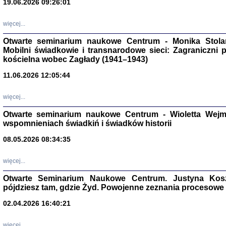
19.06.2026 09:26:01
więcej...
Otwarte seminarium naukowe Centrum - Monika Stolarcz
Mobilni świadkowie i transnarodowe sieci: Zagraniczni 
kościelna wobec Zagłady (1941–1943)
11.06.2026 12:05:44
Znowu mieliśmy
Dzienniki i pam
Binder Elza (El
więcej...
Wagner Rózia
oprac. Aleksa
Otwarte seminarium naukowe Centrum - Wioletta Wej
Warszawa 202
wspomnieniach świadkiń i świadków historii
08.05.2026 08:34:35
więcej...
oprac. Aleksan
Otwarte Seminarium Naukowe Centrum. Justyna Kosza
pójdziesz tam, gdzie Żyd. Powojenne zeznania procesowe 
02.04.2026 16:40:21
więcej...