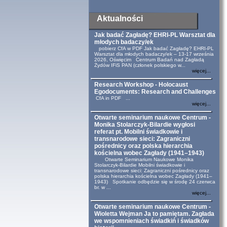
Aktualności
Jak badać Zagładę? EHRI-PL Warsztat dla
młodych badaczy/ek
pobierz CfA w PDF Jak badać Zagładę? EHRI-PL
Warsztat dla młodych badaczy/ek – 13-17 września
2026, Oświęcim Centrum Badań nad Zagładą
Żydów IFiS PAN (członek polskiego w...
więcej...
Research Workshop - Holocaust
Egodocuments: Research and Challenges
CfA in PDF ...
więcej...
Otwarte seminarium naukowe Centrum -
Monika Stolarczyk-Bilardie wygłosi
referat pt. Mobilni świadkowie i
transnarodowe sieci: Zagraniczni
pośrednicy oraz polska hierarchia
kościelna wobec Zagłady (1941–1943)
Otwarte Seminarium Naukowe Monika
Stolarczyk-Bilardie Mobilni świadkowie i
transnarodowe sieci: Zagraniczni pośrednicy oraz
polska hierarchia kościelna wobec Zagłady (1941–
1943) Spotkanie odbędzie się w środę 24 czerwca
br. w ...
więcej...
Otwarte seminarium naukowe Centrum -
Wioletta Wejman Ja to pamiętam. Zagłada
we wspomnieniach świadkiń i świadków