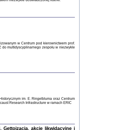
twem niezwykle doświadczonej liderki.
Zagłada Żydów.
Studia i Materiały
nr 12, R. 2016
Warszawa 2016
lizowanym w Centrum pod kierownictwem prof.
ć do multidyscyplinarnego zespołu w niezwykle
AŻ MAMY WSPANIAŁE ...
dzienniki Żydów z okolic Mińska
iego
tępem opatrzyła Barbara Engelking
2016
Historycznym im. E. Ringelbluma oraz Centrum
aust Research Infrastructure w ramach ERIC
T POSIADAĆ DOM POD ZIEMIĄ ...
ch z Zagłady w okolicach Dąbrowy
Tarnowskiej
oprac. i wstęp Jan Grabowski
Warszawa 2016
ettoizacja, akcje likwidacyjne i