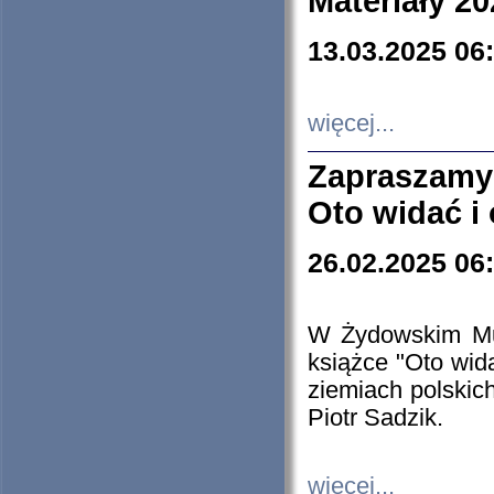
Materiały 20
13.03.2025 06
więcej...
Zapraszamy
Oto widać i
26.02.2025 06
W Żydowskim Muz
książce "Oto wid
ziemiach polski
Piotr Sadzik.
więcej...