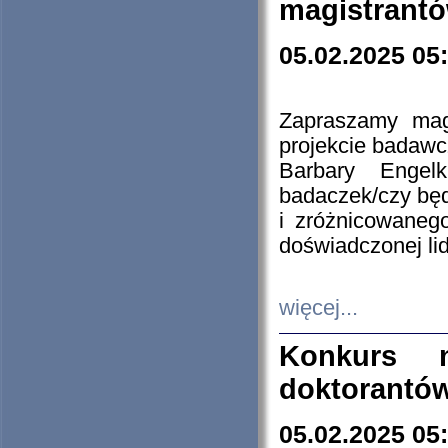
magistrantó
05.02.2025 05
Zapraszamy mag
projekcie badaw
Barbary Engel
badaczek/czy będ
i zróżnicowaneg
doświadczonej lid
więcej...
Konkurs n
doktorantó
05.02.2025 05