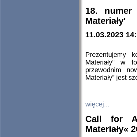
18. numer 
Materiały'
11.03.2023 14
Prezentujemy k
Materiały" w 
przewodnim now
Materiały” jest s
więcej...
Call for A
Materiały« 