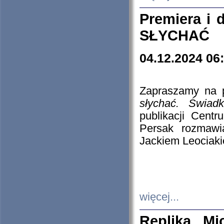
Premiera i
SŁYCHAĆ
04.12.2024 06
Zapraszamy na p
słychać. Świad
publikacji Cen
Persak rozmawi
Jackiem Leociaki
więcej...
Replika Mi