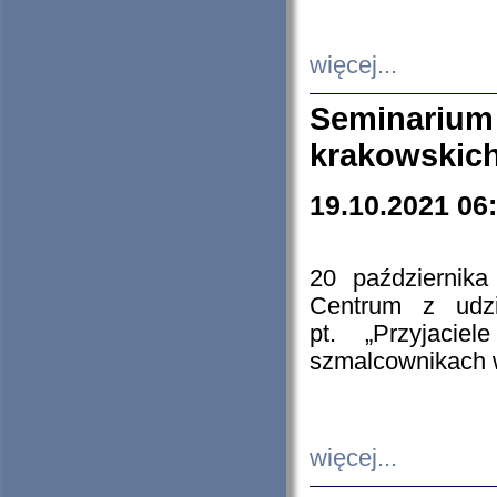
więcej...
Seminarium
krakowskich
19.10.2021 06
20 październik
Centrum z udzia
pt. „Przyjacie
szmalcownikach
więcej...