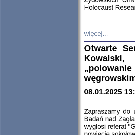
Żydowskich Uniw
Holocaust Resear
więcej...
Otwarte Se
Kowalski, 
„polowanie
węgrowskim.
08.01.2025 13
Zapraszamy do 
Badań nad Zagła
wygłosi referat "
powiecie sokołow