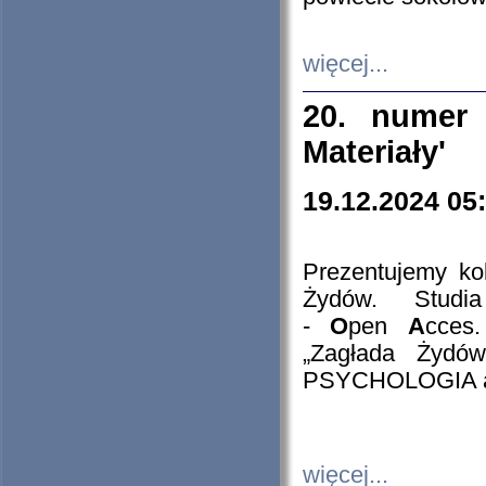
więcej...
20. numer 
Materiały'
19.12.2024 05
Prezentujemy kol
Żydów. Stud
-
O
pen
A
cces
„Zagłada Żydów
PSYCHOLOGIA 
więcej...