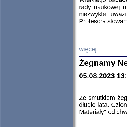
Wielkiego badacz
rady naukowej ro
niezwykle uważn
Profesora słowam
więcej...
Żegnamy Ne
05.08.2023 13
Ze smutkiem żeg
długie lata. Czł
Materiały" od chw