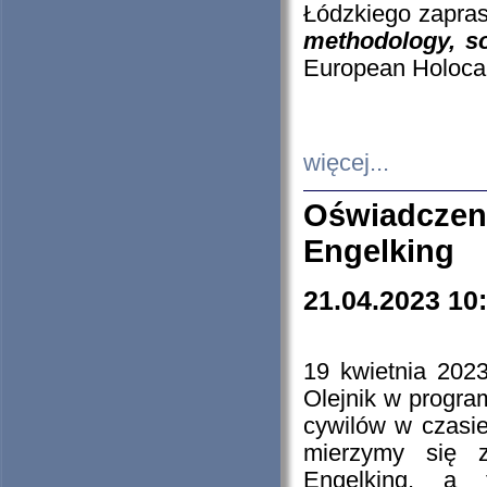
Łódzkiego zapras
methodology, so
European Holocau
więcej...
Oświadczen
Engelking
21.04.2023 10
19 kwietnia 2023
Olejnik w progra
cywilów w czasie
mierzymy się z
Engelking, a 