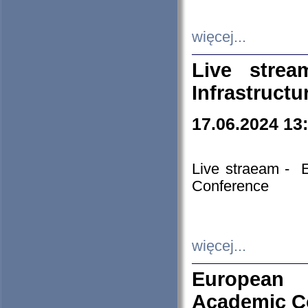
więcej...
Live stre
Infrastruct
17.06.2024 13
Live straeam - 
Conference
więcej...
European H
Academic C