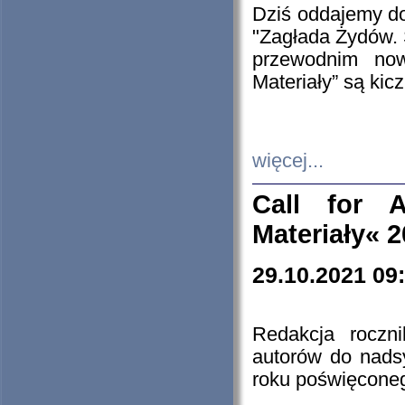
Dziś oddajemy 
"Zagłada Żydów. 
przewodnim now
Materiały” są kic
więcej...
Call for A
Materiały« 
29.10.2021 09
Redakcja roczn
autorów do nads
roku poświęcone