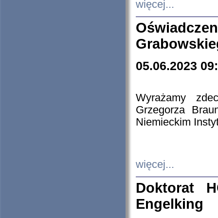
więcej...
Oświadczen
Grabowskie
05.06.2023 09
Wyrażamy zdecy
Grzegorza Brau
Niemieckim Insty
więcej...
Doktorat H
Engelking