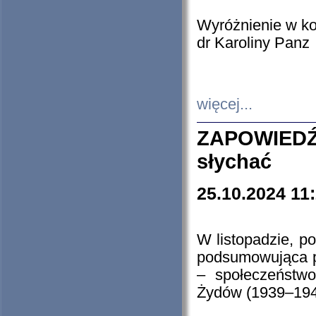
Wyróżnienie w k
dr Karoliny Panz
więcej...
ZAPOWIEDŹ
słychać
25.10.2024 11
W listopadzie, p
podsumowująca p
– społeczeństw
Żydów (1939–194