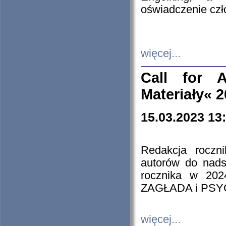
oświadczenie cz
więcej...
Call for A
Materiały« 
15.03.2023 13
Redakcja roczn
autorów do nads
rocznika w 202
ZAGŁADA i PS
więcej...