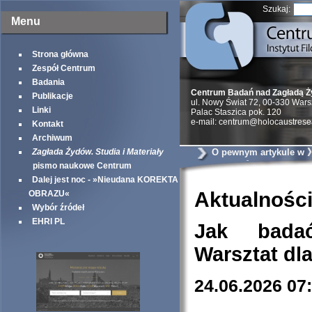
Szukaj:
Menu
Strona główna
Zespół Centrum
Badania
Centrum Badań nad Zagładą 
Publikacje
ul. Nowy Świat 72, 00-330 War
Linki
Palac Staszica pok. 120
e-mail: centrum@holocaustrese
Kontakt
Archiwum
Zagłada Żydów. Studia i Materiały
O pewnym artykule w
Yorker《
pismo naukowe Centrum
Dalej jest noc - »Nieudana KOREKTA
Aktualnośc
OBRAZU«
Wybór źródeł
EHRI PL
Jak bada
Warsztat dl
24.06.2026 07