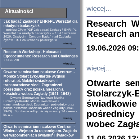
więcej...
Aktualności
Research W
Jak badać Zagładę? EHRI-PL Warsztat dla
młodych badaczy/ek
pobierz CfA w PDF Jak badać Zagładę? EHRI-PL
Research an
Warsztat dla młodych badaczy/ek – 13-17 września
2026, Oświęcim Centrum Badań nad Zagładą
Żydów IFiS PAN (członek polskiego w...
więcej...
19.06.2026 09
Research Workshop - Holocaust
Egodocuments: Research and Challenges
CfA in PDF ...
więcej...
więcej...
Otwarte seminarium naukowe Centrum -
Monika Stolarczyk-Bilardie wygłosi
Otwarte se
referat pt. Mobilni świadkowie i
transnarodowe sieci: Zagraniczni
pośrednicy oraz polska hierarchia
Stolarczyk-
kościelna wobec Zagłady (1941–1943)
Otwarte Seminarium Naukowe Monika
świadkowie
Stolarczyk-Bilardie Mobilni świadkowie i
transnarodowe sieci: Zagraniczni pośrednicy oraz
polska hierarchia kościelna wobec Zagłady (1941–
pośrednicy
1943) Spotkanie odbędzie się w środę 24 czerwca
br. w ...
więcej...
wobec Zagła
Otwarte seminarium naukowe Centrum -
Wioletta Wejman Ja to pamiętam. Zagłada
we wspomnieniach świadkiń i świadków
11.06.2026 12