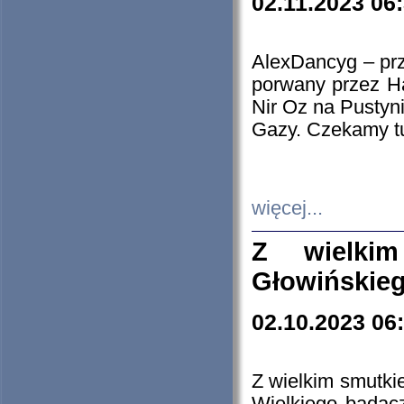
02.11.2023 06
AlexDancyg – przy
porwany przez H
Nir Oz na Pustyn
Gazy. Czekamy tu
więcej...
Z wielki
Głowińskie
02.10.2023 06
Z wielkim smutki