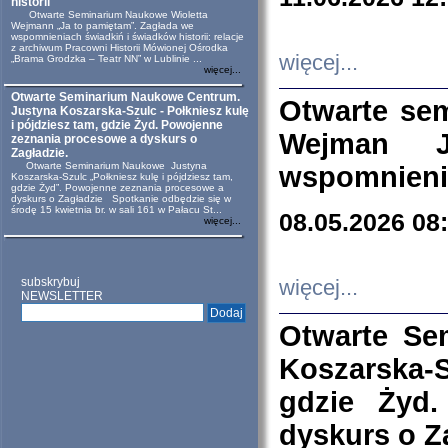
historii
Otwarte Seminarium Naukowe Wioletta
Wejmann „Ja to pamiętam”. Zagłada we
wspomnieniach świadkiń i świadków historii: relacje
z archiwum Pracowni Historii Mówionej Ośrodka
więcej...
„Brama Grodzka – Teatr NN” w Lublinie ...
więcej...
Otwarte Seminarium Naukowe Centrum.
Otwarte se
Justyna Koszarska-Szulc - Połkniesz kulę
i pójdziesz tam, gdzie Żyd. Powojenne
Wejman 
zeznania procesowe a dyskurs o
Zagładzie.
Otwarte Seminarium Naukowe Justyna
wspomnienia
Koszarska-Szulc „Połkniesz kulę i pójdziesz tam,
gdzie Żyd”. Powojenne zeznania procesowe a
dyskurs o Zagładzie Spotkanie odbędzie się w
środę 15 kwietnia br. w sali 161 w Pałacu St...
08.05.2026 08
więcej...
subskrybuj
więcej...
NEWSLETTER
Otwarte Se
Koszarska-S
gdzie Żyd
dyskurs o Z