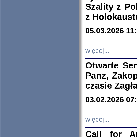
Szality z Po
z Holokaust
05.03.2026 11
więcej...
Otwarte Se
Panz, Zakop
czasie Zagł
03.02.2026 07
więcej...
Call for A