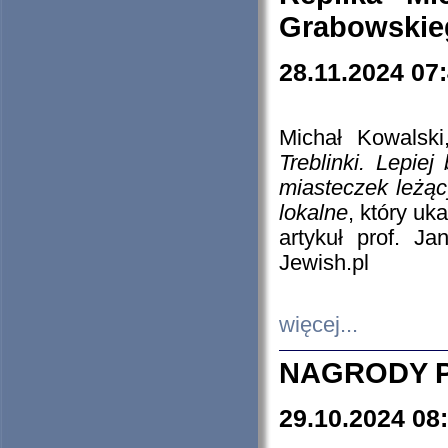
Grabowskieg
28.11.2024 07
Michał Kowalski
Treblinki. Lepie
miasteczek leżąc
lokalne
, który uk
artykuł prof. J
Jewish.pl
więcej...
NAGRODY P
29.10.2024 08