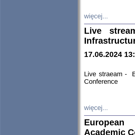
więcej...
Live stre
Infrastruct
17.06.2024 13
Live straeam - 
Conference
więcej...
European H
Academic C