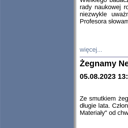
Wielkiego badacz
rady naukowej ro
niezwykle uważn
Profesora słowam
więcej...
Żegnamy Ne
05.08.2023 13
Ze smutkiem żeg
długie lata. Czł
Materiały" od chw