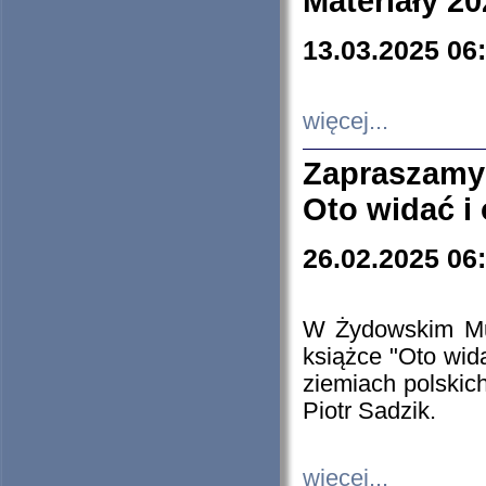
Materiały 20
13.03.2025 06
więcej...
Zapraszamy
Oto widać i
26.02.2025 06
W Żydowskim Muz
książce "Oto wid
ziemiach polski
Piotr Sadzik.
więcej...