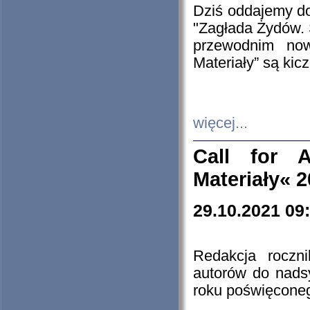
Dziś oddajemy 
"Zagłada Żydów. 
przewodnim now
Materiały” są kic
więcej...
Call for A
Materiały« 
29.10.2021 09
Redakcja roczn
autorów do nads
roku poświęcone