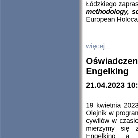
Łódzkiego zapras
methodology, so
European Holocau
więcej...
Oświadczen
Engelking
21.04.2023 10
19 kwietnia 2023
Olejnik w progra
cywilów w czasie
mierzymy się z
Engelking, a 