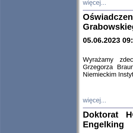
więcej...
Oświadczen
Grabowskie
05.06.2023 09
Wyrażamy zdecy
Grzegorza Brau
Niemieckim Insty
więcej...
Doktorat H
Engelking