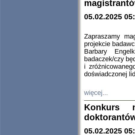
magistrantó
05.02.2025 05
Zapraszamy mag
projekcie badaw
Barbary Engel
badaczek/czy będ
i zróżnicowaneg
doświadczonej lid
więcej...
Konkurs n
doktorantó
05.02.2025 05