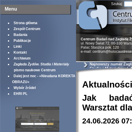
Szukaj:
Menu
Strona główna
Zespół Centrum
Badania
Centrum Badań nad Zagładą 
Publikacje
ul. Nowy Świat 72, 00-330 War
Linki
Palac Staszica pok. 120
e-mail: centrum@holocaustrese
Kontakt
Archiwum
Najnowszy numer Zagł
Zagłada Żydów. Studia i Materiały
Studia i Materiały vol. 
pismo naukowe Centrum
Dalej jest noc - »Nieudana KOREKTA
Aktualnośc
OBRAZU«
Wybór źródeł
EHRI PL
Jak bada
Warsztat dl
24.06.2026 07