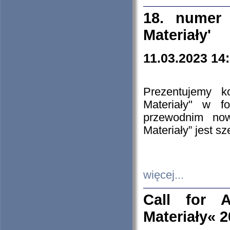
18. numer 
Materiały'
11.03.2023 14
Prezentujemy k
Materiały" w 
przewodnim now
Materiały” jest s
więcej...
Call for A
Materiały« 