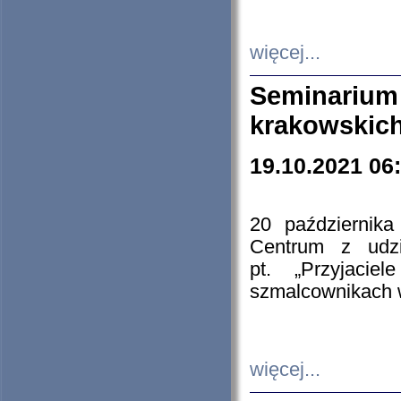
więcej...
Seminarium
krakowskich
19.10.2021 06
20 październik
Centrum z udzia
pt. „Przyjacie
szmalcownikach
więcej...