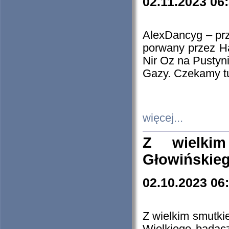
02.11.2023 06
AlexDancyg – przy
porwany przez H
Nir Oz na Pustyn
Gazy. Czekamy tu
więcej...
Z wielki
Głowińskie
02.10.2023 06
Z wielkim smutki