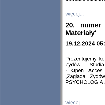
więcej...
20. numer 
Materiały'
19.12.2024 05
Prezentujemy kol
Żydów. Stud
-
O
pen
A
cces
„Zagłada Żydów
PSYCHOLOGIA 
więcej...