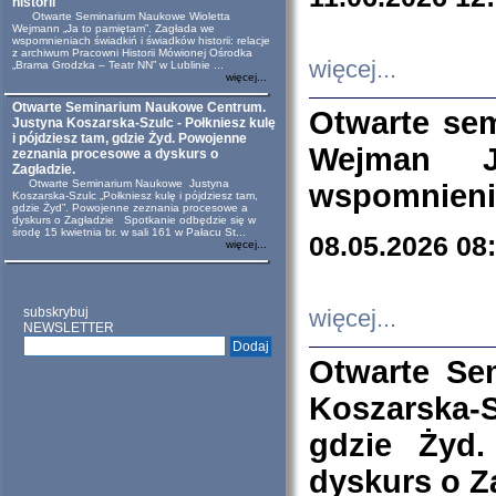
historii
Otwarte Seminarium Naukowe Wioletta
Wejmann „Ja to pamiętam”. Zagłada we
wspomnieniach świadkiń i świadków historii: relacje
z archiwum Pracowni Historii Mówionej Ośrodka
więcej...
„Brama Grodzka – Teatr NN” w Lublinie ...
więcej...
Otwarte Seminarium Naukowe Centrum.
Otwarte se
Justyna Koszarska-Szulc - Połkniesz kulę
i pójdziesz tam, gdzie Żyd. Powojenne
Wejman 
zeznania procesowe a dyskurs o
Zagładzie.
Otwarte Seminarium Naukowe Justyna
wspomnienia
Koszarska-Szulc „Połkniesz kulę i pójdziesz tam,
gdzie Żyd”. Powojenne zeznania procesowe a
dyskurs o Zagładzie Spotkanie odbędzie się w
środę 15 kwietnia br. w sali 161 w Pałacu St...
08.05.2026 08
więcej...
subskrybuj
więcej...
NEWSLETTER
Otwarte Se
Koszarska-S
gdzie Żyd
dyskurs o Z