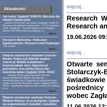
więcej...
Aktualności
Research W
Jak badać Zagładę? EHRI-PL Warsztat dla
młodych badaczy/ek
pobierz CfA w PDF Jak badać Zagładę? EHRI-PL
Research an
Warsztat dla młodych badaczy/ek – 13-17 września
2026, Oświęcim Centrum Badań nad Zagładą
Żydów IFiS PAN (członek polskiego w...
więcej...
19.06.2026 09
Research Workshop - Holocaust
Egodocuments: Research and Challenges
CfA in PDF ...
więcej...
więcej...
Otwarte seminarium naukowe Centrum -
Monika Stolarczyk-Bilardie wygłosi
Otwarte se
referat pt. Mobilni świadkowie i
transnarodowe sieci: Zagraniczni
pośrednicy oraz polska hierarchia
Stolarczyk-
kościelna wobec Zagłady (1941–1943)
Otwarte Seminarium Naukowe Monika
świadkowie
Stolarczyk-Bilardie Mobilni świadkowie i
transnarodowe sieci: Zagraniczni pośrednicy oraz
polska hierarchia kościelna wobec Zagłady (1941–
pośrednicy
1943) Spotkanie odbędzie się w środę 24 czerwca
br. w ...
więcej...
wobec Zagła
Otwarte seminarium naukowe Centrum -
Wioletta Wejman Ja to pamiętam. Zagłada
we wspomnieniach świadkiń i świadków
11.06.2026 12