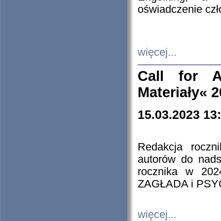
oświadczenie cz
więcej...
Call for A
Materiały« 
15.03.2023 13
Redakcja roczn
autorów do nads
rocznika w 202
ZAGŁADA i PS
więcej...