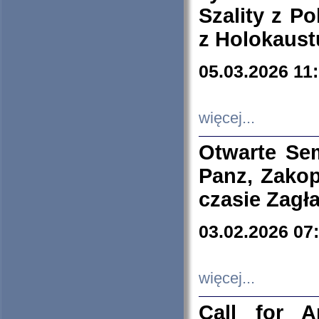
Szality z Po
z Holokaust
05.03.2026 11
więcej...
Otwarte Se
Panz, Zakop
czasie Zagł
03.02.2026 07
więcej...
Call for A