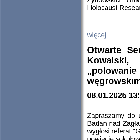
Żydowskich Uniw
Holocaust Resear
więcej...
Otwarte Se
Kowalski, 
„polowanie
węgrowskim.
08.01.2025 13
Zapraszamy do 
Badań nad Zagła
wygłosi referat "
powiecie sokołow