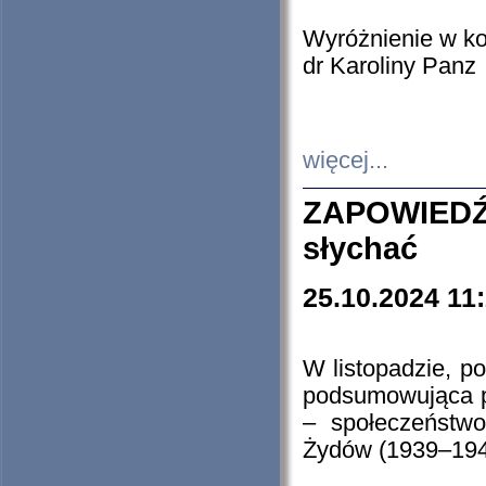
Wyróżnienie w k
dr Karoliny Panz
więcej...
ZAPOWIEDŹ
słychać
25.10.2024 11
W listopadzie, p
podsumowująca p
– społeczeństw
Żydów (1939–194