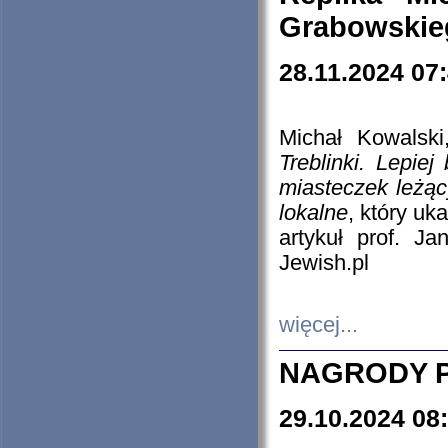
Grabowskieg
28.11.2024 07
Michał Kowalski
Treblinki. Lepie
miasteczek leżąc
lokalne
, który uk
artykuł prof. J
Jewish.pl
więcej...
NAGRODY P
29.10.2024 08