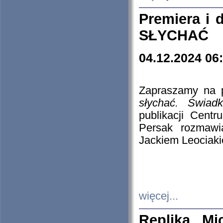
Premiera i
SŁYCHAĆ
04.12.2024 06
Zapraszamy na p
słychać. Świad
publikacji Cen
Persak rozmawi
Jackiem Leociaki
więcej...
Replika Mi