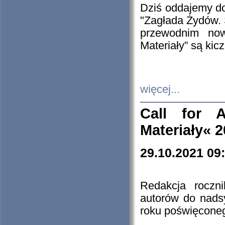
Dziś oddajemy 
"Zagłada Żydów. 
przewodnim now
Materiały” są kic
więcej...
Call for A
Materiały« 
29.10.2021 09
Redakcja roczn
autorów do nads
roku poświęcone