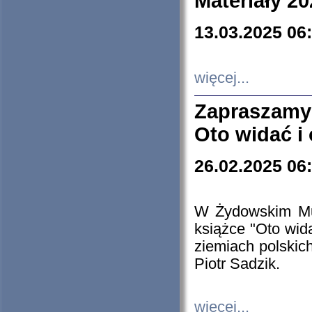
Materiały 20
13.03.2025 06
więcej...
Zapraszamy
Oto widać i
26.02.2025 06
W Żydowskim Muz
książce "Oto wid
ziemiach polski
Piotr Sadzik.
więcej...