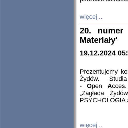
więcej...
20. numer 
Materiały'
19.12.2024 05
Prezentujemy kol
Żydów. Stud
-
O
pen
A
cces
„Zagłada Żydów
PSYCHOLOGIA 
więcej...