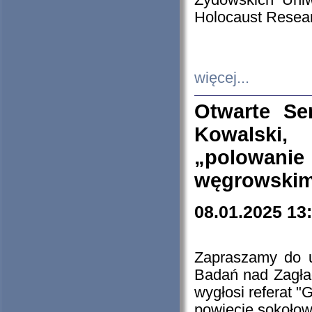
Żydowskich Uniw
Holocaust Resear
więcej...
Otwarte Se
Kowalski, 
„polowanie
węgrowskim.
08.01.2025 13
Zapraszamy do 
Badań nad Zagła
wygłosi referat "
powiecie sokołow