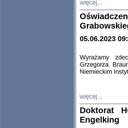
więcej...
Oświadczen
Grabowskie
05.06.2023 09
Wyrażamy zdecy
Grzegorza Brau
Niemieckim Insty
więcej...
Doktorat H
Engelking