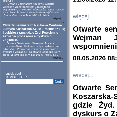
historii
Otwarte Seminarium Naukowe Wioletta
Wejmann „Ja to pamiętam”. Zagłada we
wspomnieniach świadkiń i świadków historii: relacje
z archiwum Pracowni Historii Mówionej Ośrodka
więcej...
„Brama Grodzka – Teatr NN” w Lublinie ...
więcej...
Otwarte Seminarium Naukowe Centrum.
Otwarte se
Justyna Koszarska-Szulc - Połkniesz kulę
i pójdziesz tam, gdzie Żyd. Powojenne
Wejman 
zeznania procesowe a dyskurs o
Zagładzie.
Otwarte Seminarium Naukowe Justyna
wspomnienia
Koszarska-Szulc „Połkniesz kulę i pójdziesz tam,
gdzie Żyd”. Powojenne zeznania procesowe a
dyskurs o Zagładzie Spotkanie odbędzie się w
środę 15 kwietnia br. w sali 161 w Pałacu St...
08.05.2026 08
więcej...
subskrybuj
więcej...
NEWSLETTER
Otwarte Se
Koszarska-S
gdzie Żyd
dyskurs o Z