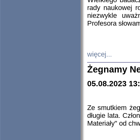
Wielkiego badacz
rady naukowej ro
niezwykle uważn
Profesora słowam
więcej...
Żegnamy Ne
05.08.2023 13
Ze smutkiem żeg
długie lata. Czł
Materiały" od chw