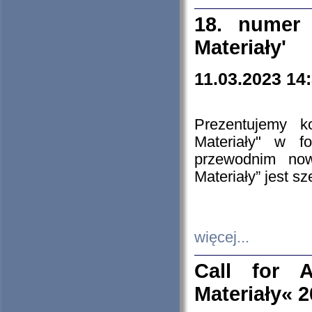
18. numer 
Materiały'
11.03.2023 14
Prezentujemy k
Materiały" w 
przewodnim now
Materiały” jest s
więcej...
Call for A
Materiały« 