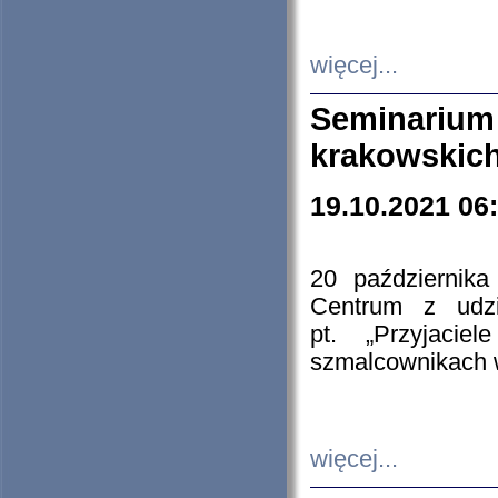
więcej...
Seminarium
krakowskich
19.10.2021 06
20 październik
Centrum z udzia
pt. „Przyjacie
szmalcownikach
więcej...