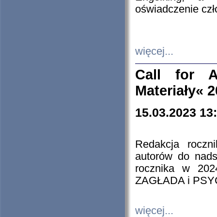
oświadczenie cz
więcej...
Call for A
Materiały« 
15.03.2023 13
Redakcja roczn
autorów do nads
rocznika w 202
ZAGŁADA i PS
więcej...