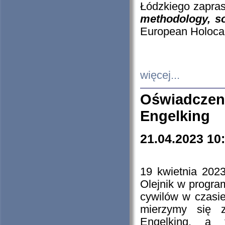
Łódzkiego zapras
methodology, so
European Holocau
więcej...
Oświadczen
Engelking
21.04.2023 10
19 kwietnia 2023
Olejnik w progra
cywilów w czasie
mierzymy się z
Engelking, a 