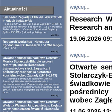
więcej...
Aktualności
Research W
Jak badać Zagładę? EHRI-PL Warsztat dla
młodych badaczy/ek
pobierz CfA w PDF Jak badać Zagładę? EHRI-PL
Research an
Warsztat dla młodych badaczy/ek – 13-17 września
2026, Oświęcim Centrum Badań nad Zagładą
Żydów IFiS PAN (członek polskiego w...
więcej...
19.06.2026 09
Research Workshop - Holocaust
Egodocuments: Research and Challenges
CfA in PDF ...
więcej...
więcej...
Otwarte seminarium naukowe Centrum -
Monika Stolarczyk-Bilardie wygłosi
Otwarte se
referat pt. Mobilni świadkowie i
transnarodowe sieci: Zagraniczni
pośrednicy oraz polska hierarchia
Stolarczyk-
kościelna wobec Zagłady (1941–1943)
Otwarte Seminarium Naukowe Monika
świadkowie
Stolarczyk-Bilardie Mobilni świadkowie i
transnarodowe sieci: Zagraniczni pośrednicy oraz
polska hierarchia kościelna wobec Zagłady (1941–
pośrednicy
1943) Spotkanie odbędzie się w środę 24 czerwca
br. w ...
więcej...
wobec Zagła
Otwarte seminarium naukowe Centrum -
Wioletta Wejman Ja to pamiętam. Zagłada
we wspomnieniach świadkiń i świadków
11.06.2026 12