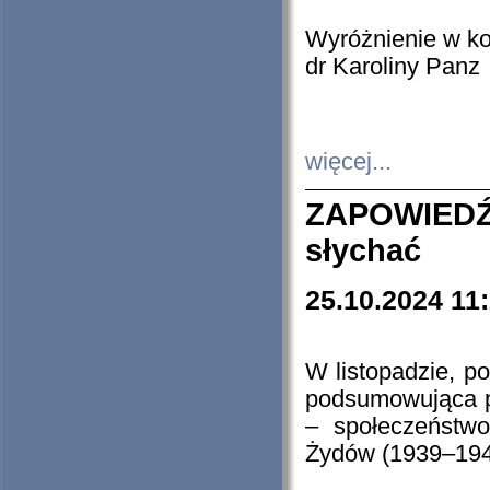
Wyróżnienie w k
dr Karoliny Panz
więcej...
ZAPOWIEDŹ
słychać
25.10.2024 11
W listopadzie, p
podsumowująca p
– społeczeństw
Żydów (1939–194