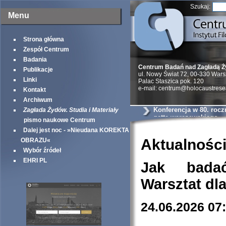
Szukaj:
Menu
Strona główna
Zespół Centrum
Badania
Centrum Badań nad Zagładą 
Publikacje
ul. Nowy Świat 72, 00-330 War
Linki
Palac Staszica pok. 120
e-mail: centrum@holocaustrese
Kontakt
Archiwum
Konferencja w 80. rocz
Zagłada Żydów. Studia i Materiały
getta warszawskiego
pismo naukowe Centrum
Dalej jest noc - »Nieudana KOREKTA
Aktualnośc
OBRAZU«
Wybór źródeł
EHRI PL
Jak bada
Warsztat dl
24.06.2026 07