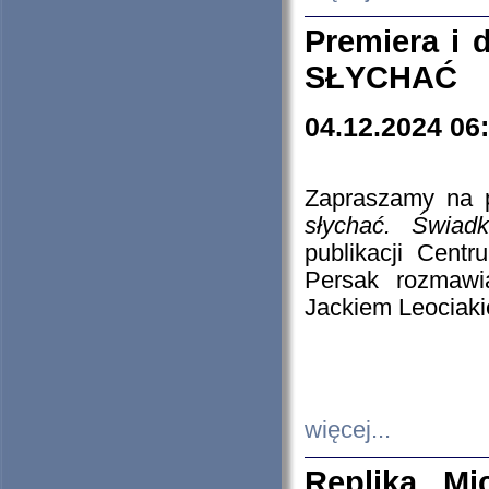
Premiera i
SŁYCHAĆ
04.12.2024 06
Zapraszamy na p
słychać. Świad
publikacji Cen
Persak rozmawi
Jackiem Leociaki
więcej...
Replika Mi