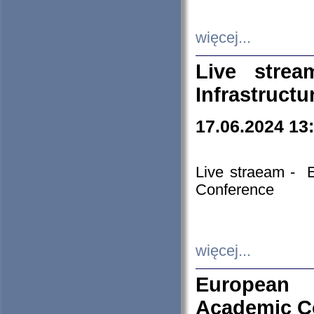
więcej...
Live stre
Infrastruct
17.06.2024 13
Live straeam - 
Conference
więcej...
European H
Academic C