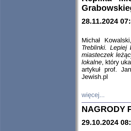
Grabowskieg
28.11.2024 07
Michał Kowalski
Treblinki. Lepie
miasteczek leżąc
lokalne
, który uk
artykuł prof. J
Jewish.pl
więcej...
NAGRODY P
29.10.2024 08