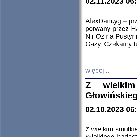
02.11.2023 06
AlexDancyg – przy
porwany przez H
Nir Oz na Pustyn
Gazy. Czekamy tu
więcej...
Z wielki
Głowińskie
02.10.2023 06
Z wielkim smutki