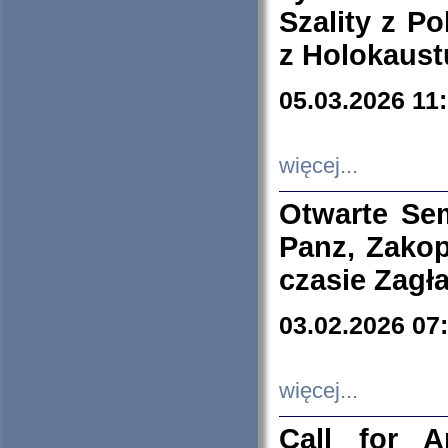
Szality z Po
z Holokaust
05.03.2026 11
więcej...
Otwarte Se
Panz, Zakop
czasie Zagł
03.02.2026 07
więcej...
Call for A