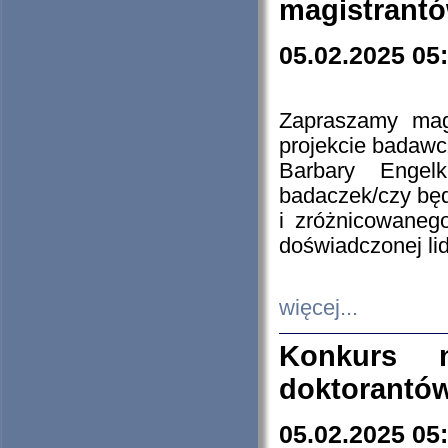
magistrantó
05.02.2025 05
Zapraszamy mag
projekcie badaw
Barbary Engel
badaczek/czy będ
i zróżnicowaneg
doświadczonej lid
więcej...
Konkurs n
doktorantó
05.02.2025 05