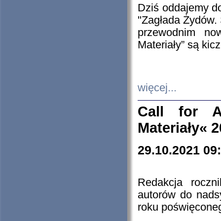
Dziś oddajemy 
"Zagłada Żydów. 
przewodnim now
Materiały” są kic
więcej...
Call for A
Materiały« 
29.10.2021 09
Redakcja roczn
autorów do nads
roku poświęcone