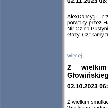
02.11.2023 06
AlexDancyg – przy
porwany przez H
Nir Oz na Pustyn
Gazy. Czekamy tu
więcej...
Z wielki
Głowińskie
02.10.2023 06
Z wielkim smutki