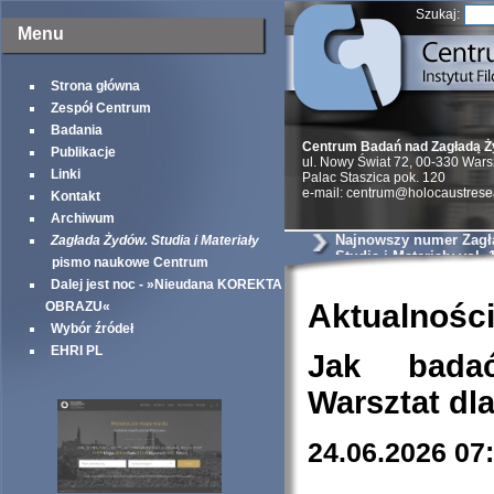
Szukaj:
Menu
Strona główna
Zespół Centrum
Badania
Centrum Badań nad Zagładą 
Publikacje
ul. Nowy Świat 72, 00-330 War
Linki
Palac Staszica pok. 120
e-mail: centrum@holocaustrese
Kontakt
Archiwum
Najnowszy numer Zagł
Zagłada Żydów. Studia i Materiały
Studia i Materiały vol. 
pismo naukowe Centrum
Dalej jest noc - »Nieudana KOREKTA
Aktualnośc
OBRAZU«
Wybór źródeł
EHRI PL
Jak bada
Warsztat dl
24.06.2026 07