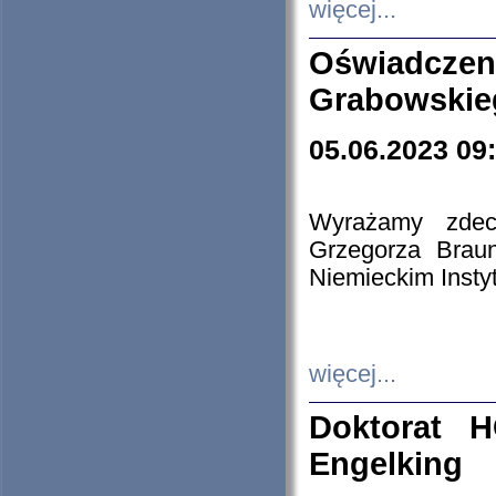
więcej...
Oświadczen
Grabowskie
05.06.2023 09
Wyrażamy zdecy
Grzegorza Brau
Niemieckim Insty
więcej...
Doktorat H
Engelking