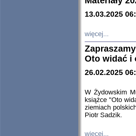
Materiały 20
13.03.2025 06
więcej...
Zapraszamy
Oto widać i
26.02.2025 06
W Żydowskim Muz
książce "Oto wid
ziemiach polski
Piotr Sadzik.
więcej...