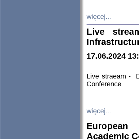
więcej...
Live stre
Infrastruct
17.06.2024 13
Live straeam - 
Conference
więcej...
European H
Academic C