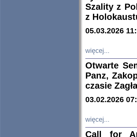
Szality z Po
z Holokaust
05.03.2026 11
więcej...
Otwarte Se
Panz, Zakop
czasie Zagł
03.02.2026 07
więcej...
Call for A