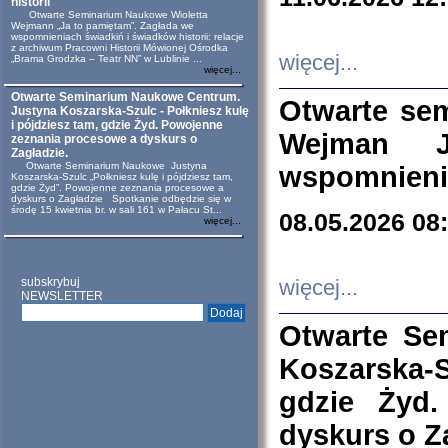
historii
Otwarte Seminarium Naukowe Wioletta
Wejmann „Ja to pamiętam”. Zagłada we
wspomnieniach świadkiń i świadków historii: relacje
z archiwum Pracowni Historii Mówionej Ośrodka
więcej...
„Brama Grodzka – Teatr NN” w Lublinie ...
więcej...
Otwarte Seminarium Naukowe Centrum.
Otwarte se
Justyna Koszarska-Szulc - Połkniesz kulę
i pójdziesz tam, gdzie Żyd. Powojenne
Wejman 
zeznania procesowe a dyskurs o
Zagładzie.
Otwarte Seminarium Naukowe Justyna
wspomnienia
Koszarska-Szulc „Połkniesz kulę i pójdziesz tam,
gdzie Żyd”. Powojenne zeznania procesowe a
dyskurs o Zagładzie Spotkanie odbędzie się w
środę 15 kwietnia br. w sali 161 w Pałacu St...
08.05.2026 08
więcej...
subskrybuj
więcej...
NEWSLETTER
Otwarte Se
Koszarska-S
gdzie Żyd
dyskurs o Z