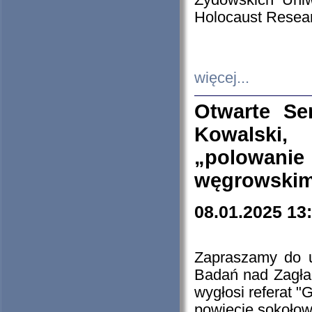
Żydowskich Uniw
Holocaust Resear
więcej...
Otwarte Se
Kowalski, 
„polowanie
węgrowskim.
08.01.2025 13
Zapraszamy do 
Badań nad Zagła
wygłosi referat "
powiecie sokołow