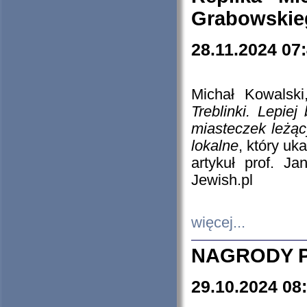
Grabowskieg
28.11.2024 07
Michał Kowalski
Treblinki. Lepie
miasteczek leżąc
lokalne
, który uk
artykuł prof. J
Jewish.pl
więcej...
NAGRODY P
29.10.2024 08