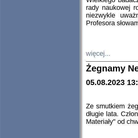
Wielkiego badacz
rady naukowej ro
niezwykle uważn
Profesora słowam
więcej...
Żegnamy Ne
05.08.2023 13
Ze smutkiem żeg
długie lata. Czł
Materiały" od chw