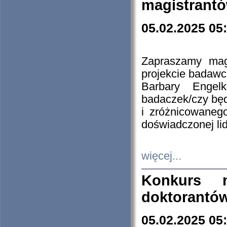
magistrantó
05.02.2025 05
Zapraszamy mag
projekcie badaw
Barbary Engel
badaczek/czy będ
i zróżnicowaneg
doświadczonej lid
więcej...
Konkurs n
doktorantó
05.02.2025 05