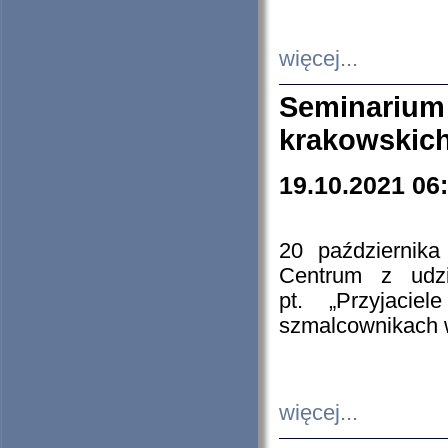
więcej...
Seminarium
krakowskich
19.10.2021 06
20 październik
Centrum z udzia
pt. „Przyjacie
szmalcownikach
więcej...