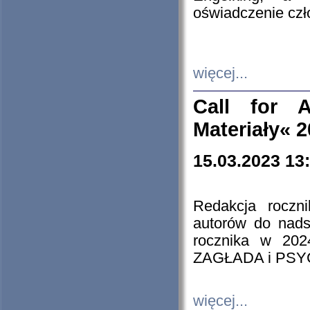
oświadczenie cz
więcej...
Call for A
Materiały« 
15.03.2023 13
Redakcja roczn
autorów do nads
rocznika w 202
ZAGŁADA i PS
więcej...