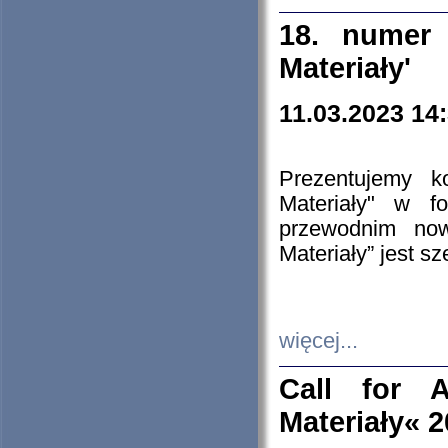
18. numer 
Materiały'
11.03.2023 14
Prezentujemy k
Materiały" w 
przewodnim now
Materiały” jest s
więcej...
Call for A
Materiały« 