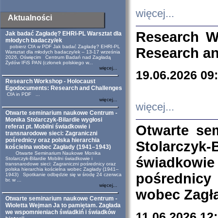
więcej...
Aktualności
Research W
Jak badać Zagładę? EHRI-PL Warsztat dla
młodych badaczy/ek
pobierz CfA w PDF Jak badać Zagładę? EHRI-PL
Research an
Warsztat dla młodych badaczy/ek – 13-17 września
2026, Oświęcim Centrum Badań nad Zagładą
Żydów IFiS PAN (członek polskiego w...
więcej...
19.06.2026 09
Research Workshop - Holocaust
Egodocuments: Research and Challenges
CfA in PDF ...
więcej...
więcej...
Otwarte seminarium naukowe Centrum -
Monika Stolarczyk-Bilardie wygłosi
Otwarte se
referat pt. Mobilni świadkowie i
transnarodowe sieci: Zagraniczni
pośrednicy oraz polska hierarchia
Stolarczyk-
kościelna wobec Zagłady (1941–1943)
Otwarte Seminarium Naukowe Monika
świadkowie
Stolarczyk-Bilardie Mobilni świadkowie i
transnarodowe sieci: Zagraniczni pośrednicy oraz
polska hierarchia kościelna wobec Zagłady (1941–
pośrednicy
1943) Spotkanie odbędzie się w środę 24 czerwca
br. w ...
więcej...
wobec Zagła
Otwarte seminarium naukowe Centrum -
Wioletta Wejman Ja to pamiętam. Zagłada
we wspomnieniach świadkiń i świadków
11.06.2026 12