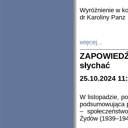
Wyróżnienie w k
dr Karoliny Panz
więcej...
ZAPOWIEDŹ
słychać
25.10.2024 11
W listopadzie, p
podsumowująca p
– społeczeństw
Żydów (1939–194