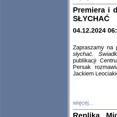
Premiera i
SŁYCHAĆ
04.12.2024 06
Zapraszamy na p
słychać. Świad
publikacji Cen
Persak rozmawi
Jackiem Leociaki
więcej...
Replika Mi