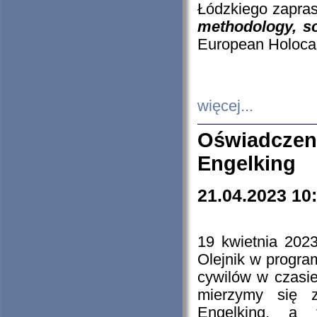
Łódzkiego zapras
methodology, so
European Holocau
więcej...
Oświadczen
Engelking
21.04.2023 10
19 kwietnia 2023
Olejnik w progra
cywilów w czasie
mierzymy się z
Engelking, a 