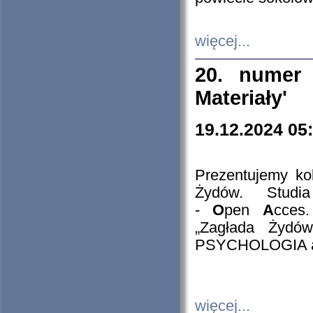
więcej...
20. numer 
Materiały'
19.12.2024 05
Prezentujemy kol
Żydów. Stud
-
O
pen
A
cces
„Zagłada Żydów
PSYCHOLOGIA 
więcej...